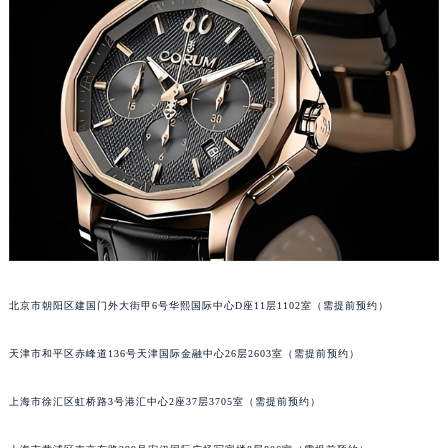
福州市鼓楼区五四路128-1号恒力城写字楼15层03室（需提前预约）
成都市锦江区人民东路6号SAC东原中心写字楼24层2406B室（需提前预约）
重庆市江北区观音桥步行街2号融恒时代广场写字楼9层902室（需提前预约）
长沙市芙蓉区定王台街道建湘路393号世茂环球金融中心写字楼（芙蓉广场）10层13室（需提前预约）
郑州市二七区铭功路10号华润大厦写字楼29层2905室（需提前预约）
太原市迎泽区解放路15号亨得利名表服务中心（品牌授权店）3层整层（需提前预约）
沈阳市沈河区中街路137号亨得利名表服务中心（品牌授权店）1层整层（需提前预约）
沈阳市沈河区中街路83号亨得利名表服务中心（品牌授权店）1层整层（需提前预约）
乌鲁木齐市天山区红山路26号时代广场（CCMALL）C座17层17-B（需提前预约）
温州市鹿城区锦绣路1067号置信广场10层1015室（需提前预约）
哈尔滨市道里区友谊西路600号富力中心T2座写字楼29层03室（需提前预约）
北京市朝阳区建国门外大街甲6号华熙国际中心D座11层1102室（需提前预约）
大连市中山区人民路15号国际金融大厦7层G室（需提前预约）
天津市和平区赤峰道136号天津国际金融中心26层2603室（需提前预约）
佛山市禅城区季华五路57号万科金融中心C座12层1205室（需提前预约）
东莞市东城街道鸿福东路1号民盈国贸中心T1写字楼9层907室（需提前预约）
上海市徐汇区虹桥路3号港汇中心2座37层3705室（需提前预约）
无锡市梁溪区人民中路139号恒隆广场写字楼1座11层1104室（需提前预约）
南通市崇川区工农路57号圆融广场写字楼16层1603室（需提前预约）