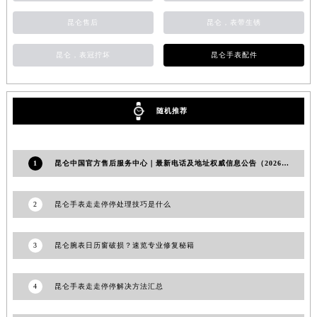
湖南省常德市武陵区人民路昆仑售后服务中心（需提前预约）
昆仑售后
昆仑，表带生锈
湖南省郴州市北湖区国庆北路昆仑售后服务中心（需提前预约）
湖南省衡阳市雁峰区解放路昆仑售后服务中心（需提前预约）
昆仑，表冠拧坏
昆仑手表配件
湖南省怀化市鹤城区迎丰中路昆仑售后服务中心（需提前预约）
湖南省娄底市娄星区长青街昆仑售后服务中心（需提前预约）
随机推荐
湖南省邵阳市双清区东风路昆仑售后服务中心（需提前预约）
湖南省湘潭市雨湖区莲城大道昆仑售后服务中心（需提前预约）
湖南省益阳市赫山区桃花仑路昆仑售后服务中心（需提前预约）
1
昆仑中国官方售后服务中心｜最新电话及地址权威信息公告（2026年6月最新）
湖南省永州市冷水滩区永州大道与中兴路交叉口昆仑售后服务中心（需提前预约）
湖南省岳阳市岳阳楼区东茅岭路昆仑售后服务中心（需提前预约）
2
昆仑手表走走停停处理技巧是什么
湖南省张家界市永定区解放路昆仑售后服务中心（需提前预约）
湖南省长沙市芙蓉区建湘路393号世茂环球金融中心写字楼10层1013室昆仑售后服务中心（需提前预约）
3
昆仑腕表日历窗破损？速览专业修复秘籍
湖南省株洲市芦淞区建设南路昆仑售后服务中心（需提前预约）
甘肃省白银市白银区北京路昆仑售后服务中心（需提前预约）
4
昆仑手表走走停停解决方法汇总
甘肃省定西市安定区解放路昆仑售后服务中心（需提前预约）
甘肃省敦煌市沙州镇阳关中路昆仑售后服务中心（需提前预约）