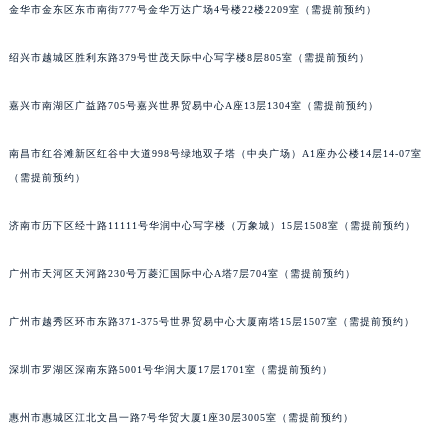
金华市金东区东市南街777号金华万达广场4号楼22楼2209室（需提前预约）
甘肃省兰州市七里河区西津西路16号兰州中心写字楼21层2102室（需提前预约）
重庆市解放碑渝中区民权路28号英利国际金融中心写字楼20层01室（需提前预约）
绍兴市越城区胜利东路379号世茂天际中心写字楼8层805室（需提前预约）
黑龙江省大庆市萨尔图区会战大街昆仑售后服务中心（需提前预约）
黑龙江省鹤岗市向阳区红军路昆仑售后服务中心（需提前预约）
嘉兴市南湖区广益路705号嘉兴世界贸易中心A座13层1304室（需提前预约）
黑龙江省黑河市爱辉区中央街昆仑售后服务中心（需提前预约）
南昌市红谷滩新区红谷中大道998号绿地双子塔（中央广场）A1座办公楼14层14-07室
黑龙江省鸡西市鸡冠区红军路昆仑售后服务中心（需提前预约）
（需提前预约）
黑龙江省佳木斯市向阳区长安路昆仑售后服务中心（需提前预约）
黑龙江省牡丹江市东安区太平路昆仑售后服务中心（需提前预约）
济南市历下区经十路11111号华润中心写字楼（万象城）15层1508室（需提前预约）
黑龙江省七台河市桃山区大同街昆仑售后服务中心（需提前预约）
黑龙江省齐齐哈尔市龙沙区龙华路昆仑售后服务中心（需提前预约）
广州市天河区天河路230号万菱汇国际中心A塔7层704室（需提前预约）
黑龙江省双鸭山市尖山区新兴大街昆仑售后服务中心（需提前预约）
广州市越秀区环市东路371-375号世界贸易中心大厦南塔15层1507室（需提前预约）
黑龙江省绥化市北林区新华街与康庄路交叉口昆仑售后服务中心（需提前预约）
黑龙江省伊春市伊美区通河路昆仑售后服务中心（需提前预约）
深圳市罗湖区深南东路5001号华润大厦17层1701室（需提前预约）
吉林省白城市洮北区明仁南街昆仑售后服务中心（需提前预约）
吉林省白山市浑江区浑江大街昆仑售后服务中心（需提前预约）
惠州市惠城区江北文昌一路7号华贸大厦1座30层3005室（需提前预约）
吉林省吉林市船营区河南街昆仑售后服务中心（需提前预约）