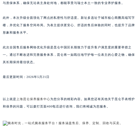
与质保体系，确保无论表主身处何地，都能享受与瑞士本土一致的专业养护服务。
江西省景德镇市珠山区珠山中路昆仑售后服务中心（需提前预约）
江西省九江市浔阳区浔阳路昆仑售后服务中心（需提前预约）
此外，本次升级全面强化了网点的私密性与舒适度。新址多选址于城市核心商圈高端写字
江西省南昌市红谷滩新区红谷中大道998号绿地双子塔（中央广场）A1座办公楼14层1407室昆仑售后服务中心（需提前预约）
楼，并优化了服务空间布局。为表主提供更安心、舒适的售后体验的同时，也提升了品牌
江西省萍乡市安源区萍安北大道与康庄路交叉口昆仑售后服务中心（需提前预约）
形象和服务水平。
江西省上饶市信州区滨江西路昆仑售后服务中心（需提前预约）
此次全国售后服务网络优化升级是昆仑中国区长期致力于提升客户满意度的重要举措之
江西省新余市渝水区北湖西路昆仑售后服务中心（需提前预约）
一。通过不断改进和完善服务体系，昆仑将一如既往地守护每一位表主的心爱之物，确保
江西省宜春市袁州区中山中路昆仑售后服务中心（需提前预约）
其长期保持最佳状态。
江西省鹰潭市月湖区胜利东路昆仑售后服务中心（需提前预约）
山东省德州市德城区东风中路昆仑售后服务中心（需提前预约）
最后更新时间：2026年5月21日
山东省东营市东营区济南路昆仑售后服务中心（需提前预约）
山东省济南市历下区经十路11111号华润中心写字楼（万象城）15层1508室昆仑售后服务中心（需提前预约）
以上就是
上海昆仑保养服务中心
为您分享的精彩内容。如果您还有其他关于昆仑手表维护
山东省济宁市任城区太白楼路昆仑售后服务中心（需提前预约）
和保养的问题，可以拨打页面400电话进行咨询，我们将竭诚为您服务。
山东省莱芜市文化南路8号银座商城名表维修一楼名表维修昆仑售后服务中心（需提前预约）
山东省临沂市兰山区解放路昆仑售后服务中心（需提前预约）
山东省日照市东港区烟台路昆仑售后服务中心（需提前预约）
山东省泰安市泰山区财源街道泰山大街昆仑售后服务中心（需提前预约）