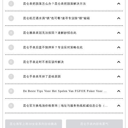
2
昆仑表把脱落怎么办？昆仑表把脱落解决方法
河南省信阳市浉河区东方红大道昆仑售后服务中心（需提前预约）
河南省许昌市魏都区建安大道与八龙路交叉口昆仑售后服务中心（需提前预约）
3
昆仑机芯遇水滴“锈”色可餐?速寻专业除“锈”秘籍
河南省郑州市二七区民主路10号华润大厦29层2905室昆仑售后服务中心（需提前预约）
河南省周口市川汇区七一路昆仑售后服务中心（需提前预约）
4
昆仑腕表表冠无法按回？速解妙招在此
河南省驻马店市驿城区乐山大道与置地大道交叉口昆仑售后服务中心（需提前预约）
湖北省鄂州市鄂城区文星大道昆仑售后服务中心（需提前预约）
5
昆仑手表后盖不慎摔坏？专业应对策略在此
湖北省黄冈市黄州区赤壁大道昆仑售后服务中心（需提前预约）
湖北省黄石市黄石港区武汉路昆仑售后服务中心（需提前预约）
6
昆仑手表走时不准应该咋解决
湖北省荆门市东宝中天街步行街昆仑售后服务中心（需提前预约）
7
昆仑手表表耳掉了是啥原因
湖北省荆州市荆州区荆中路昆仑售后服务中心（需提前预约）
湖北省十堰市茅箭区人民北路昆仑售后服务中心（需提前预约）
8
De Beste Tips Voor Het Spelen Van FGFOX Poker Voor Beginners
湖北省随州市曾都区青年路昆仑售后服务中心（需提前预约）
湖北省咸宁市咸安区长安大道昆仑售后服务中心（需提前预约）
9
昆仑官方换电池价格查询｜地址与服务热线权威信息公告（2026年7月最新）
湖北省襄阳市樊城区长虹路与人民路交叉口昆仑售后服务中心（需提前预约）
湖北省孝感市孝南区复兴大道昆仑售后服务中心（需提前预约）
昆仑海军上将38女皇系列自动腕表
昆仑手表内部有雾气
湖北省宜昌市西陵区夷陵大道与港窑路昆仑售后服务中心（需提前预约）