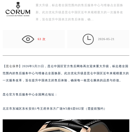
重大升级，标志着全国范围内的售后服务中心与维修点全面焕
徐州市鼓楼区淮海东路29号苏宁广场IFC国际金融中心写字楼35层3508室（需提前预约）
新。此次优化升级是昆仑中国区近年来规模最大的一次服务改
扬州市邗江区国展路29号星耀天地写字楼1号楼18层1803室（需提前预约）
革，旨在提升中国表主的售后体验，确…
盐城市盐都区世纪大道5号盐城金融城写字楼1号楼16层1604室（需提前预约）
泰州市海陵区永定东路399号置地商务中心东塔写字楼（华润万象城）17层1706室（需提前预约）

宁波市江北区大闸南路500号来福士广场办公楼20层2009室（需提前预约）
63 次
2026-05-21
杭州市上城区钱江路1366号华润大厦写字楼A座5层503-5室（需提前预约）
金华市金东区东市南街777号金华万达广场写字楼4号楼22层2209室（需提前预约）
绍兴市越城区胜利东路379号世茂天际中心写字楼8层805室（需提前预约）
【
昆仑保养
】2026年5月21日，昆仑中国区官方售后网络再次迎来重大升级，标志着全国
嘉兴市南湖区广益路705号嘉兴世界贸易中心写字楼A座13层1304室（需提前预约）
范围内的售后服务中心与维修点全面焕新。此次优化升级是昆仑中国区近年来规模最大的
南昌市红谷滩新区红谷中大道998号绿地双子塔（中央广场）A1座办公楼14层07室（需提前预约）
一次服务改革，旨在提升中国表主的售后体验，确保每一枚昆仑腕表的品质与价值。
济南市历下区经十路11111号华润中心写字楼（万象城）15层1508室（需提前预约）
昆仑官方售后服务中心全国网点地址：
广州市天河区天河路230号万菱汇国际中心写字楼A塔7层704室（需提前预约）
广州市越秀区环市东路371-375号世界贸易中心大厦南塔写字楼15层07室（需提前预约）
北京市东城区东长安街1号王府井东方广场W3座6层602室（需提前预约）
深圳市罗湖区深南东路5001号华润大厦写字楼17层1701室（需提前预约）
惠州市惠城区江北文昌一路7号华贸大厦写字楼1座30层05室（需提前预约）
厦门市思明区湖滨东路95号华润大厦写字楼B座11层1104室（需提前预约）