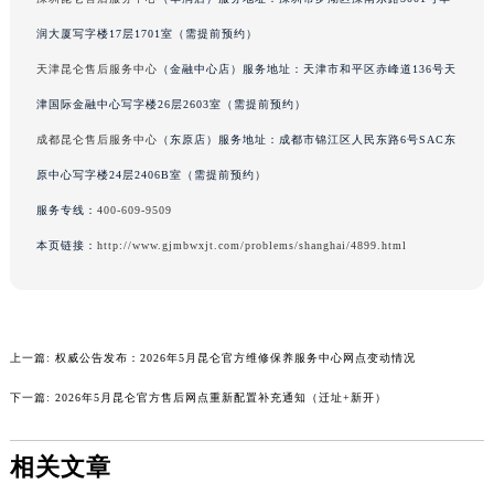
澳门特别行政区风顺堂区南湾大马路昆仑售后服务中心（需提前预约）
润大厦写字楼17层1701室（需提前预约）
澳门特别行政区花地玛堂区关闸广场昆仑售后服务中心（需提前预约）
天津昆仑售后服务中心
（金融中心店）服务地址：天津市和平区赤峰道136号天
澳门特别行政区花王堂区大三巴商圈昆仑售后服务中心（需提前预约）
津国际金融中心写字楼26层2603室（需提前预约）
澳门特别行政区嘉模堂区官也街昆仑售后服务中心（需提前预约）
成都昆仑售后服务中心
（东原店）服务地址：成都市锦江区人民东路6号SAC东
澳门省路氹城市金光大道昆仑售后服务中心（需提前预约）
原中心写字楼24层2406B室（需提前预约）
澳门特别行政区望德堂区塔石广场昆仑售后服务中心（需提前预约）
福建省福州市鼓楼区五四路128-1号恒力城写字楼15层03室昆仑售后服务中心（需提前预约）
服务专线：
400-609-9509
福建省厦门市思明区湖滨东路95号万象城华润大厦B座11层1104室昆仑售后服务中心（需提前预约）
本页链接：
http://www.gjmbwxjt.com/problems/shanghai/4899.html
广东省潮州市潮安区新风路与潮汕路交汇处昆仑售后服务中心（需提前预约）
广东省广州市天河区天河路230号万菱汇国际中心A塔7层704室昆仑售后服务中心（需提前预约）
广东省广州市越秀区环市东路371-375号世界贸易中心大厦南塔15层1507室昆仑售后服务中心（需提前预约）
上一篇:
权威公告发布：2026年5月昆仑官方维修保养服务中心网点变动情况
广东省河源市源城区越王大道昆仑售后服务中心（需提前预约）
广东省惠州市惠城区江北文昌一路7号华贸大厦1座30层3005室昆仑售后服务中心（需提前预约）
下一篇:
2026年5月昆仑官方售后网点重新配置补充通知（迁址+新开）
广东省江门市蓬江区广场西路昆仑售后服务中心（需提前预约）
广东省揭阳市榕城进贤门步行街昆仑售后服务中心（需提前预约）
相关文章
广东省茂名市电白区水东街道迎宾大道昆仑售后服务中心（需提前预约）