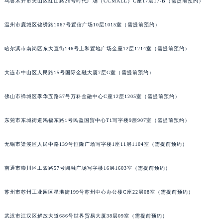
乌鲁木齐市天山区红山路26号时代广场（CCMALL）C座17层17-B（需提前预约）
辽宁省铁岭市银州区南马路昆仑售后服务中心（需提前预约）
辽宁省营口市站前区市府路与渤海大街交叉口昆仑售后服务中心（需提前预约）
温州市鹿城区锦绣路1067号置信广场10层1015室（需提前预约）
辽宁省沈阳市沈河区中街路137号亨得利名表维修授权店1楼昆仑售后服务中心（需提前预约）
哈尔滨市南岗区东大直街146号上和置地广场金座12层1214室（需提前预约）
辽宁省沈阳市沈河区中街路83号亨得利名表维修授权店1楼昆仑售后服务中心（需提前预约）
北京市朝阳区建国门外大街甲6号华熙国际中心D座11层1102室昆仑售后服务中心（北京总部）（需提前预约）
大连市中山区人民路15号国际金融大厦7层G室（需提前预约）
北京市东城区东长安街1号王府井东方广场W3座6层602室昆仑售后服务中心（需提前预约）
河北省保定市竞秀区朝阳北大街北国先天下昆仑售后服务中心（需提前预约）
佛山市禅城区季华五路57号万科金融中心C座12层1205室（需提前预约）
内蒙古自治区阿拉善盟市左旗土尔扈特大街昆仑售后服务中心（需提前预约）
东莞市东城街道鸿福东路1号民盈国贸中心T1写字楼9层907室（需提前预约）
内蒙古自治区巴彦淖尔市临河区新华街昆仑售后服务中心（需提前预约）
内蒙古自治区包头市青山区幸福路甲3号王府井百货名表维修昆仑售后服务中心（需提前预约）
无锡市梁溪区人民中路139号恒隆广场写字楼1座11层1104室（需提前预约）
内蒙古自治区赤峰市红山区哈达街昆仑售后服务中心（需提前预约）
内蒙古自治区鄂尔多斯市东胜区伊金霍洛街昆仑售后服务中心（需提前预约）
南通市崇川区工农路57号圆融广场写字楼16层1603室（需提前预约）
内蒙古自治区呼伦贝尔市海拉尔区中央街昆仑售后服务中心（需提前预约）
内蒙古自治区通辽市科尔沁区明仁大街昆仑售后服务中心（需提前预约）
苏州市苏州工业园区星港街199号苏州中心办公楼C座22层08室（需提前预约）
内蒙古自治区乌海市海勃湾区人民南路昆仑售后服务中心（需提前预约）
武汉市江汉区解放大道686号世界贸易大厦38层09室（需提前预约）
内蒙古自治区乌兰察布市集宁区恩和大街昆仑售后服务中心（需提前预约）