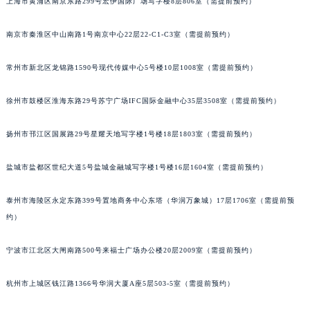
上海市黄浦区南京东路299号宏伊国际广场写字楼8层806室（需提前预约）
苏州市苏州工业园区星港街199号苏州中心办公楼C座22层08室（需提前预约）
武汉市江汉区解放大道686号世界贸易大厦38层09室（需提前预约）
南京市秦淮区中山南路1号南京中心22层22-C1-C3室（需提前预约）
南宁市青秀区金湖路59号地王大厦12楼1224室（需提前预约）
常州市新北区龙锦路1590号现代传媒中心5号楼10层1008室（需提前预约）
合肥市蜀山区潜山路111号万象城华润大厦B座12楼03室（需提前预约）
泉州市丰泽区宝洲路729号浦西万达中心写字楼A座7楼709室（需提前预约）
徐州市鼓楼区淮海东路29号苏宁广场IFC国际金融中心35层3508室（需提前预约）
青岛市南区山东路6号华润大厦B座22层04室（需提前预约）
烟台市芝罘区胜利路139号万达金融中心A座907室（需提前预约）
扬州市邗江区国展路29号星耀天地写字楼1号楼18层1803室（需提前预约）
长春市朝阳区西安大路727号中银大厦A座(旺进大厦)18层09室（需提前预约）
盐城市盐都区世纪大道5号盐城金融城写字楼1号楼16层1604室（需提前预约）
贵阳市南明区都司高架桥路33号亨特国际金融中心14楼14D（需提前预约）
昆明市盘龙区北京路928号同德昆明广场写字楼10层06室（需提前预约）
泰州市海陵区永定东路399号置地商务中心东塔（华润万象城）17层1706室（需提前预
石家庄市长安区中山东路39号勒泰中心写字楼B座13层07室（需提前预约）
约）
西安市碑林区南关正街88号华侨城长安国际中心E座6楼10室（需提前预约）
海口市龙华区金贸东路5号海口华润大厦B座17层1707室（需提前预约）
宁波市江北区大闸南路500号来福士广场办公楼20层2009室（需提前预约）
唐山市路南区新华东道100号万达广场写字楼A座10层1002室（需提前预约）
杭州市上城区钱江路1366号华润大厦A座5层503-5室（需提前预约）
台州市椒江区东海大道1800号腾达中心东1幢20楼2002室（需提前预约）
内蒙古自治区呼和浩特市玉泉区大学西街70号华润万象城写字楼（鄂尔多斯大厦）23层2326室（需提前预约）