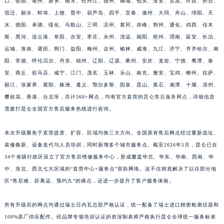
口、邵阳、亳州、新乡、衡水、牡丹江、德州、聊城、包头、淮安、宜昌、许昌、邢台、
福建省莆田市城厢区霞林街道荔华东大道昆仑售后服务中心（需提前预约）
宿迁、丽水、蚌埠、上饶、晋中、葫芦岛、四平、宜春、滁州、大同、舟山、绵阳、天
福建省三明市三元区东乾二路昆仑售后服务中心（需提前预约）
水、德阳、承德、绥化、马鞍山、三明、滨州、黄冈、赤峰、荆州、通化、鸡西、佳木
斯、黑河、连云港、阜阳、吉安、枣庄、永州、清远、揭阳、梧州、渭南、延安、长治、
福建省漳州市龙文区步港路昆仑售后服务中心（需提前预约）
运城、淮南、莆田、荆门、益阳、梅州、达州、榆林、威海、九江、济宁、齐齐哈尔、南
江苏省常州市新北区龙锦路1590号现代传媒中心5号楼10层1008室昆仑售后服务中心（需提前预约）
阳、常德、呼伦贝尔、丹东、锦州、辽阳、辽源、衢州、安庆、龙岩、宁德、鹰潭、泰
江苏省淮安市清江浦区淮海北路昆仑售后服务中心（需提前预约）
安、商丘、驻马店、咸宁、江门、茂名、玉林、乐山、南充、雅安、宝鸡、柳州、拉萨、
江苏省连云港市海州区通灌北路昆仑售后服务中心（需提前预约）
丽江、张家界、襄阳、株洲、遵义、鄂尔多斯、阳泉、昆山、黄石、湘潭、十堰、漳州、
江苏省南京市秦淮区中山南路1号南京中心22层22-C1-C3室昆仑售后服务中心（需提前预约）
攀枝花、香港、台北等，共计360+网点，均有官方直营的
昆仑售后服务网点
，详细信息
江苏省宿迁市宿城区西湖路昆仑售后服务中心（需提前预约）
需拨打昆仑全国官方售后服务热线进行咨询。
江苏省泰州市海陵区永定东路399号置地商务中心东塔（华润万象城）17层1706室昆仑售后服务中心（需提前预约）
本次升级聚焦于直营提质、扩容、区域均衡三大方向。全国原有售后网点经过重新选址、
江苏省徐州市鼓楼区淮海东路29号苏宁广场IFC国际金融中心35层3508室昆仑售后服务中心（需提前预约）
装修焕新、设备迭代与人员培训，同时新增多个城市服务点。截至2026年5月，昆仑已在
江苏省盐城市盐都区世纪大道5号盐城金融城写字楼1号楼16层1604室昆仑售后服务中心（需提前预约）
34个省级行政区设立了官方售后维修服务中心，形成覆盖华北、华东、华南、西南、华
江苏省扬州市邗江区国展路29号星耀天地写字楼1号楼18层1803室昆仑售后服务中心（需提前预约）
中、东北、西北七大区域的“直营中心+服务点”双轨网络。这不仅彻底解决了以往部分地
江苏省镇江市京口区中山东路昆仑售后服务中心（需提前预约）
区“售后难、距离远、预约久”的痛点，还进一步提升了客户服务体验。
江西省抚州市临川区赣东大道昆仑售后服务中心（需提前预约）
所有升级后的网点均通过瑞士日内瓦总部严格认证，统一配备了瑞士进口精密检测仪器和
江西省赣州市章贡区文清路昆仑售后服务中心（需提前预约）
100%原厂供应配件。经品牌专项培训认证的资深制表师严格执行昆仑全球统一服务标准
江西省吉安市吉州区井冈山大道昆仑售后服务中心（需提前预约）