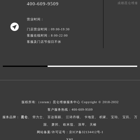
成都昆仑维修
400-609-9509
青海省果洛藏族自治州玛沁县团结路昆仑售后服务中心（需提前预约）
青海省海北藏族自治州海晏县将军路昆仑售后服务中心（需提前预约）
营业时间：
青海省海东市乐都区滨河路昆仑售后服务中心（需提前预约）

门店营业时间：09:00-19:30
青海省海南藏族自治州共和县青海湖大街昆仑售后服务中心（需提前预约）
客服在线时间：8:00-22:00
青海省海西蒙古族藏族自治州德令哈市柴达木路昆仑售后服务中心（需提前预约）
客服及门店节假日不休
青海省黄南藏族自治州同仁市德合隆路昆仑售后服务中心（需提前预约）
青海省西宁市城西区海湖新区西关大道昆仑售后服务中心（需提前预约）
青海省玉树藏族自治州结古镇胜利路昆仑售后服务中心（需提前预约）
陕西省安康市汉滨区金州路昆仑售后服务中心（需提前预约）
陕西省宝鸡市渭滨区经二路昆仑售后服务中心（需提前预约）
陕西省汉中市汉台区北大街昆仑售后服务中心（需提前预约）
版权所有:（corum）昆仑维修服务中心 Copyright © 2018-2032
陕西省商洛市商州区州城街昆仑售后服务中心（需提前预约）
客户服务热线：
400-609-9509
陕西省铜川市王益区红旗街昆仑售后服务中心（需提前预约）
服务品牌：
昆仑
、
劳力士
、
百达翡丽
、
江诗丹顿
、
卡地亚
、
积家
、
宝珀
、
宝玑
、
万
陕西省渭南市临渭区东风大街昆仑售后服务中心（需提前预约）
国
、
萧邦
、
欧米茄
、
浪琴
、
天梭
陕西省咸阳市秦都区沣西新城统一西路与白马河路交汇处昆仑售后服务中心（需提前预约）
网站备案/许可证号：京ICP备32134412号-1
陕西省延安市宝塔区中心街昆仑售后服务中心（需提前预约）
XML