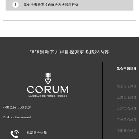
5
昆仑手表表带掉色解决方法深度解析
甘肃省合作市人民街昆仑售后服务中心（需提前预约）
甘肃省嘉峪关市雄关区新华中路昆仑售后服务中心（需提前预约）
甘肃省金昌市金川区北京路昆仑售后服务中心（需提前预约）
甘肃省酒泉市肃州区西大街昆仑售后服务中心（需提前预约）
甘肃省临夏市城南街道团结路昆仑售后服务中心（需提前预约）
甘肃省陇南市武都区人民路昆仑售后服务中心（需提前预约）
轻轻滑动下方栏目探索更多精彩内容
甘肃省平凉市崆峒区西大街昆仑售后服务中心（需提前预约）
甘肃省庆阳市西峰区南大街昆仑售后服务中心（需提前预约）
昆仑中国区服
甘肃省天水市秦州区民主路昆仑售后服务中心（需提前预约）
甘肃省武威市凉州区迎宾路昆仑售后服务中心（需提前预约）
北京昆仑维修
甘肃省张掖市甘州区民乐北路昆仑售后服务中心（需提前预约）
上海昆仑维修
宁夏回族自治区固原市原州区文化街昆仑售后服务中心（需提前预约）
不懈坚持,以诚筑梦
天津昆仑维修
宁夏回族自治区石嘴山市大武口区贺兰山路昆仑售后服务中心（需提前预约）
Risk is the reward
宁夏回族自治区吴忠市利通区开元大道昆仑售后服务中心（需提前预约）
广州昆仑维修
宁夏回族自治区银川市兴庆区新华东路97号新百中心C馆一层C1-18号商铺昆仑售后服务中心（需提前预约）
深圳昆仑维修

总部服务热线
宁夏回族自治区中卫市沙坡头区鼓楼东街昆仑售后服务中心（需提前预约）