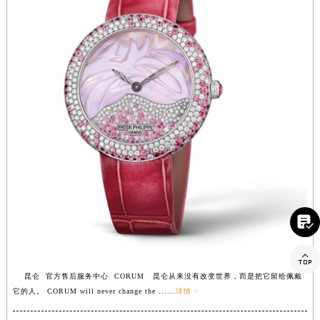
香港特别行政区金钟区中西区金钟道昆仑售后服务中心（需提前预约）
香港特别行政区九龙区油尖旺区弥敦道昆仑售后服务中心（需提前预约）
香港特别行政区铜锣湾区湾仔区轩尼诗道昆仑售后服务中心（需提前预约）
河南省安阳市文峰区解放大道昆仑售后服务中心（需提前预约）
河南省鹤壁市淇滨区九州路昆仑售后服务中心（需提前预约）
河南省济源市沁园街道济水大道昆仑售后服务中心（需提前预约）
河南省焦作市解放区解放路昆仑售后服务中心（需提前预约）
河南省开封市鼓楼区中山路昆仑售后服务中心（需提前预约）
河南省洛阳市西工区中州中路与解放路交叉口昆仑售后服务中心（需提前预约）
河南省漯河市源汇区交通路昆仑售后服务中心（需提前预约）
河南省南阳市宛城区范蠡东路与南都路交叉口昆仑售后服务中心（需提前预约）

河南省平顶山市卫东区建设路昆仑售后服务中心（需提前预约）
河南省濮阳市大华龙区开州路绿城路交叉口昆仑售后服务中心（需提前预约）

河南省三门峡市湖滨区和平路昆仑售后服务中心（需提前预约）
昆仑 官方售后服务中心 CORUM 昆仑从来没有改变世界，而是把它留给佩戴
它的人。 CORUM will never change the ......
详情 >
河南省商丘市梁园区神火大道昆仑售后服务中心（需提前预约）
河南省新乡市红旗区人民路昆仑售后服务中心（需提前预约）