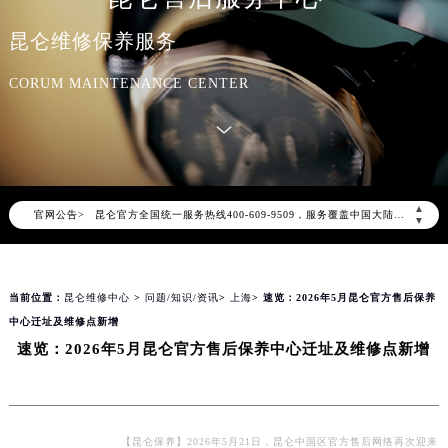
昆仑维修保养服务
CORUM MAINTENANCE CENTER
2026年8月昆仑中国区售后服务网络优化升级公告
2026年8月昆仑全国官方售后客户服务热线：400-609-9509
▲
官网公告>
昆仑官方全国统一服务热线400-609-9509，服务覆盖中国大陆、香港、澳门、台湾全部区域（非大陆需加拨“+86”）
▼
2026年8月昆仑售后服务中心最新网点地址：
北京市朝阳区建国门外大街甲6号华熙国际中心写字楼D座11层1102室（北京总部）（需提前预约）
当前位置：
昆仑维修中心
>
问题/知识/资讯
>
上海
> 速览：2026年5月昆仑官方售后保养
北京市东城区东长安街1号东方广场写字楼W3座6层602室（需提前预约）
中心迁址及维修点新增
天津市和平区赤峰道136号天津国际金融中心写字楼26层2603室（需提前预约）
速览：2026年5月昆仑官方售后保养中心迁址及维修点新增
上海市徐汇区虹桥路3号港汇中心写字楼2座37层3705室（需提前预约）
上海市黄浦区南京东路299号宏伊国际广场写字楼8层806室（需提前预约）
南京市秦淮区中山南路1号（新街口）南京中心写字楼22层C1-1室（需提前预约）
常州市新北区龙锦路1590号现代传媒中心写字楼5号楼10层1008室（需提前预约）
【昆仑保养】2026年5月21日，昆仑中国区官方售后网络再次迎来