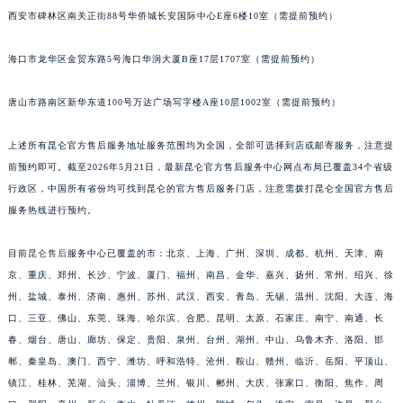
西安市碑林区南关正街88号华侨城长安国际中心E座6楼10室（需提前预约）
安徽省亳州市谯城区魏武大道昆仑售后服务中心（需提前预约）
安徽省池州市贵池区长江路昆仑售后服务中心（需提前预约）
海口市龙华区金贸东路5号海口华润大厦B座17层1707室（需提前预约）
安徽省滁州市琅琊区南谯北路昆仑售后服务中心（需提前预约）
安徽省阜阳市颍州区颍州北路昆仑售后服务中心（需提前预约）
唐山市路南区新华东道100号万达广场写字楼A座10层1002室（需提前预约）
安徽省淮北市相山区淮海路昆仑售后服务中心（需提前预约）
安徽省淮南市田家庵区国庆中路昆仑售后服务中心（需提前预约）
上述所有昆仑官方售后服务地址服务范围均为全国，全部可选择到店或邮寄服务，注意提
前预约即可。截至2026年5月21日，最新昆仑官方售后服务中心网点布局已覆盖34个省级
安徽省黄山市屯溪区黄山西路昆仑售后服务中心（需提前预约）
行政区，中国所有省份均可找到昆仑的官方售后服务门店，注意需拨打昆仑全国官方售后
安徽省六安市金安区解放中路昆仑售后服务中心（需提前预约）
服务热线进行预约。
安徽省马鞍山市雨山区湖南西路昆仑售后服务中心（需提前预约）
安徽省宿州市埇桥区人民中路昆仑售后服务中心（需提前预约）
目前
昆仑售后
服务中心已覆盖的市：北京、上海、广州、深圳、成都、杭州、天津、南
安徽省铜陵市铜官区石城大道昆仑售后服务中心（需提前预约）
京、重庆、郑州、长沙、宁波、厦门、福州、南昌、金华、嘉兴、扬州、常州、绍兴、徐
安徽省芜湖市镜湖区中山路步行街昆仑售后服务中心（需提前预约）
州、盐城、泰州、济南、惠州、苏州、武汉、西安、青岛、无锡、温州、沈阳、大连、海
口、三亚、佛山、东莞、珠海、哈尔滨、合肥、昆明、太原、石家庄、南宁、南通、长
安徽省宣城市宣州区叠嶂西路昆仑售后服务中心（需提前预约）
春、烟台、唐山、廊坊、保定、贵阳、泉州、台州、湖州、中山、乌鲁木齐、洛阳、邯
福建省龙岩市新罗区九一南路昆仑售后服务中心（需提前预约）
郸、秦皇岛、澳门、西宁、潍坊、呼和浩特、沧州、鞍山、赣州、临沂、岳阳、平顶山、
福建省南平市建阳区人民西路昆仑售后服务中心（需提前预约）
镇江、桂林、芜湖、汕头、淄博、兰州、银川、郴州、大庆、张家口、衡阳、焦作、周
福建省宁德市蕉城区天湖东路昆仑售后服务中心（需提前预约）