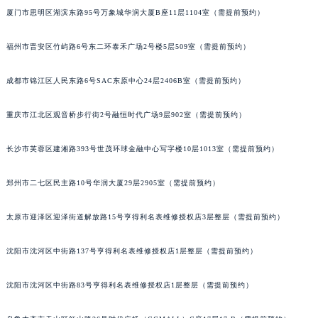
厦门市思明区湖滨东路95号万象城华润大厦B座11层1104室（需提前预约）
吉林省辽源市龙山区人民大街昆仑售后服务中心（需提前预约）
吉林省梅河口市新华街道梅河大街昆仑售后服务中心（需提前预约）
福州市晋安区竹屿路6号东二环泰禾广场2号楼5层509室（需提前预约）
吉林省四平市铁东区紫气大路与南九经街交汇处昆仑售后服务中心（需提前预约）
吉林省松原市宁江区五环大街昆仑售后服务中心（需提前预约）
成都市锦江区人民东路6号SAC东原中心24层2406B室（需提前预约）
吉林省通化市东昌区环通乡江南大街昆仑售后服务中心（需提前预约）
吉林省延边市延吉市解放路昆仑售后服务中心（需提前预约）
重庆市江北区观音桥步行街2号融恒时代广场9层902室（需提前预约）
辽宁省鞍山市铁东区站前街昆仑售后服务中心（需提前预约）
长沙市芙蓉区建湘路393号世茂环球金融中心写字楼10层1013室（需提前预约）
辽宁省本溪市平山区胜利路昆仑售后服务中心（需提前预约）
辽宁省朝阳市双塔区新华路昆仑售后服务中心（需提前预约）
郑州市二七区民主路10号华润大厦29层2905室（需提前预约）
辽宁省丹东市振兴区七经街昆仑售后服务中心（需提前预约）
辽宁省抚顺市新抚区东一路昆仑售后服务中心（需提前预约）
太原市迎泽区迎泽街道解放路15号亨得利名表维修授权店3层整层（需提前预约）
辽宁省阜新市海州区解放大街昆仑售后服务中心（需提前预约）
沈阳市沈河区中街路137号亨得利名表维修授权店1层整层（需提前预约）
辽宁省葫芦岛市连山区中央路昆仑售后服务中心（需提前预约）
辽宁省锦州市古塔区中央大街昆仑售后服务中心（需提前预约）
沈阳市沈河区中街路83号亨得利名表维修授权店1层整层（需提前预约）
辽宁省辽阳市白塔区新运大街昆仑售后服务中心（需提前预约）
辽宁省盘锦市兴隆台区石油大街昆仑售后服务中心（需提前预约）