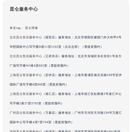
山东省威海市环翠区新威海路89号振华商厦一楼名表维修昆仑售后服务中心（需提前预约）
昆仑服务中心
山东省潍坊市奎文区东风东街昆仑售后服务中心（需提前预约）
山东省枣庄市滕州市北辛路与善国路交叉口昆仑售后服务中心（需提前预约）
本文tag：
昆仑维修
山东省淄博市张店区金晶大道昆仑售后服务中心（需提前预约）
北京昆仑售后服务中心
（国贸店）服务地址：北京市朝阳区建国门外大街甲6号
上海市黄浦区南京东路299号宏伊国际广场写字楼8层806室昆仑售后服务中心（需提前预约）
华熙国际中心写字楼D座11层1102室（北京总部）（需提前预约）
上海市徐汇区虹桥路3号港汇中心2座37层3705室昆仑售后服务中心（需提前预约）
浙江省杭州市上城区钱江路1366号华润大厦A座5层503-5室昆仑售后服务中心（需提前预约）
北京昆仑售后服务中心
（王府井店）服务地址：北京市东城区东长安街1号东方
浙江省湖州市吴兴区劳动路昆仑售后服务中心（需提前预约）
广场写字楼W3座6层602室（需提前预约）
浙江省嘉兴市南湖区广益路705号嘉兴世界贸易中心A座13层1304室昆仑售后服务中心（需提前预约）
上海昆仑售后服务中心
（宏伊店）服务地址：上海市黄浦区南京东路299号宏伊
浙江省金华市金东区东市南街777号金华万达广场4号楼22楼2209室昆仑售后服务中心（需提前预约）
国际广场写字楼8层806室（需提前预约）
浙江省丽水市莲都区解放街昆仑售后服务中心（需提前预约）
上海昆仑售后服务中心
（港汇店）服务地址：上海市徐汇区虹桥路3号港汇中心
浙江省宁波市江北区大闸南路500号来福士广场办公楼20层2009室昆仑售后服务中心（需提前预约）
写字楼2座37层3705室（需提前预约）
浙江省衢州市柯城区上街昆仑售后服务中心（需提前预约）
广州昆仑售后服务中心
（万菱店）服务地址：广州市天河区天河路230号万菱汇
浙江省绍兴市越城区胜利东路379号世茂天际中心写字楼8层805室昆仑售后服务中心（需提前预约）
浙江省舟山市定海区解放东路昆仑售后服务中心（需提前预约）
国际中心写字楼A塔7层704室（需提前预约）
澳门特别行政区大堂区议事亭前地（新马路）昆仑售后服务中心（需提前预约）
深圳昆仑售后服务中心
（华润店）服务地址：深圳市罗湖区深南东路5001号华