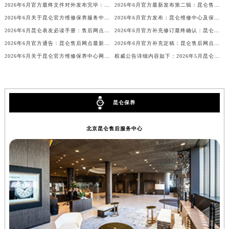
2026年6月官方最终文件对外发布完毕：昆仑售后维修保养中心搬迁与新增事项
2026年6月官方最新发布第二辑：昆仑售后网点迁址与新设
广东省梅州市梅江区金燕大道昆仑售后服务中心（需提前预约）
2026年6月关于昆仑官方维修保养服务中心搬迁及新增的正式文件文本
2026年6月官方发布：昆仑维修中心及保养网点搬迁与新增
广东省清远市清城区湖西路昆仑售后服务中心（需提前预约）
2026年6月昆仑表友必读手册：售后网点搬迁及新开
2026年6月官方补充修订最终确认：昆仑售后网点迁址与新增
广东省汕头市龙湖区长平路昆仑售后服务中心（需提前预约）
2026年6月官方通告：昆仑售后网点最新调整（含迁址与新增）
2026年6月官方补充定稿：昆仑售后网点迁址与新增
广东省汕尾市城区香洲街道园林社区翠园街昆仑售后服务中心（需提前预约）
2026年6月关于昆仑官方维修保养中心网点搬迁及新增的公告
权威公告详细内容如下：2026年5月昆仑官方维修保养服务中心网点变动情况
广东省韶关市武江区芙蓉新区与老城中心交汇处昆仑售后服务中心（需提前预约）
广东省深圳市罗湖区深南东路5001号华润大厦17层1701室昆仑售后服务中心（需提前预约）
广东省阳江市江城区东风一路昆仑售后服务中心（需提前预约）
昆仑保养
广东省云浮市云城区金山路昆仑售后服务中心（需提前预约）
广东省湛江市赤坎区观海北路昆仑售后服务中心（需提前预约）
北京昆仑售后服务中心
广东省肇庆市端州区信安大道与砚都大道交汇处昆仑售后服务中心（需提前预约）
广西壮族自治区百色市右江区中山二路昆仑售后服务中心（需提前预约）
广西壮族自治区北海市海城区北京路昆仑售后服务中心（需提前预约）
广西壮族自治区崇左市江州区石景林街道友谊大道与丽川路交汇处昆仑售后服务中心（需提前预约）
广西壮族自治区防城港市港口区金花茶大道昆仑售后服务中心（需提前预约）
广西壮族自治区贵港市港北区港城街道布山大道与仙衣路交叉口昆仑售后服务中心（需提前预约）
广西壮族自治区桂林市秀峰区红岭路昆仑售后服务中心（需提前预约）