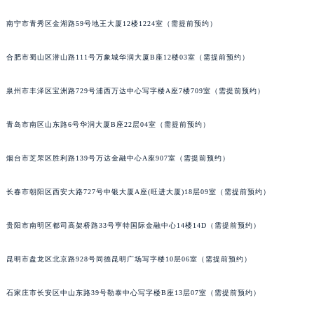
内蒙古自治区锡林郭勒盟市锡林浩特市光明街与额尔敦路交叉口昆仑售后服务中心（需提前预约）
南宁市青秀区金湖路59号地王大厦12楼1224室（需提前预约）
内蒙古自治区兴安盟市乌兰浩特市兴安大街昆仑售后服务中心（需提前预约）
山西省大同市平城区迎宾街昆仑售后服务中心（需提前预约）
合肥市蜀山区潜山路111号万象城华润大厦B座12楼03室（需提前预约）
山西省晋城市城区黄华街昆仑售后服务中心（需提前预约）
泉州市丰泽区宝洲路729号浦西万达中心写字楼A座7楼709室（需提前预约）
山西省晋中市榆次区顺城街昆仑售后服务中心（需提前预约）
山西省临汾市尧都区解放路昆仑售后服务中心（需提前预约）
青岛市南区山东路6号华润大厦B座22层04室（需提前预约）
山西省吕梁市离石区永宁中路与建设街交叉口昆仑售后服务中心（需提前预约）
山西省朔州市朔城区怡西路与鄯阳西街交汇处昆仑售后服务中心（需提前预约）
烟台市芝罘区胜利路139号万达金融中心A座907室（需提前预约）
山西省忻州市忻府区和平东街与七一南路交叉口昆仑售后服务中心（需提前预约）
山西省阳泉市郊区平阳东街与新城大道交叉口昆仑售后服务中心（需提前预约）
长春市朝阳区西安大路727号中银大厦A座(旺进大厦)18层09室（需提前预约）
山西省运城市盐湖区河东街昆仑售后服务中心（需提前预约）
贵阳市南明区都司高架桥路33号亨特国际金融中心14楼14D（需提前预约）
山西省长治市潞州区英雄中路昆仑售后服务中心（需提前预约）
山西省太原市迎泽区迎泽街道解放路15号亨得利名表维修授权店3楼昆仑售后服务中心（需提前预约）
昆明市盘龙区北京路928号同德昆明广场写字楼10层06室（需提前预约）
天津市和平区赤峰道136号天津国际金融中心26层2603室昆仑售后服务中心（需提前预约）
安徽省安庆市迎江区人民路昆仑售后服务中心（需提前预约）
石家庄市长安区中山东路39号勒泰中心写字楼B座13层07室（需提前预约）
安徽省蚌埠市蚌山区淮河路昆仑售后服务中心（需提前预约）