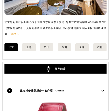
广西壮族自治区河池市金城江区金城江街道朝阳路昆仑售后服务中心（需提前预约）
广西壮族自治区贺州市八步区城东街道灵峰南路昆仑售后服务中心（需提前预约）
广西壮族自治区来宾市兴宾区桂中大道昆仑售后服务中心（需提前预约）
北京昆仑售后服务中心位于北京市东城区东长安街1号东方广场写字楼W3座6层602室
上
广西壮族自治区柳州市城中区中山中路昆仑售后服务中心（需提前预约）
（需提前预约），是昆仑手表维修保养服务网点,中心技师均接受国际化标准的职业培
（
广西壮族自治区钦州市钦南区金海湾东大街昆仑售后服务中心（需提前预约）
训....
详情 >
训..
广西壮族自治区梧州市万秀区龙湖镇高旺路昆仑售后服务中心（需提前预约）
广西壮族自治区玉林市玉州区金玉路昆仑售后服务中心（需提前预约）
北京
上海
广州
深圳
天津
成都
海南省儋州市儋州市那大镇兰洋北路昆仑售后服务中心（需提前预约）
海南省东方市八所镇解放西路昆仑售后服务中心（需提前预约）
海南省琼海市嘉积镇东风路昆仑售后服务中心（需提前预约）
推荐阅读
海南省三沙市西沙区西沙群岛永兴岛北京路昆仑售后服务中心（需提前预约）
海南省三亚市吉阳区迎宾路昆仑售后服务中心（需提前预约）
海南省万宁市万城镇解放路昆仑售后服务中心（需提前预约）
1
昆仑维修保养服务中心介绍 | Corum
海南省文昌市文城镇教育东路昆仑售后服务中心（需提前预约）
海南省五指山市通什镇三月三大道昆仑售后服务中心（需提前预约）
香港特别行政区尖沙咀区油尖旺区广东道昆仑售后服务中心（需提前预约）