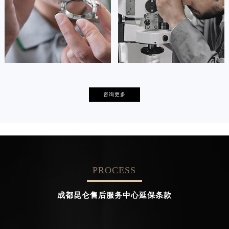


天津昆仑维修
上海昆仑保养
卡罗琳·卡桑德拉
辛迪·克莱门特
咨询更多
资深昆仑技师
资深昆仑技师
是昆仑售后服务中心
是昆仑售后服务中心
(昆仑保养中心)
(昆仑保养中心)
的高级技师之一
的高级技师之一
Chengdu corum Maintain center
Beijing corum Maintain center
PROCESS


成都昆仑维修
北京昆仑售后服务中心
成都昆仑售后服务中心延保条款