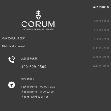
昆仑中国区服
北京昆仑维修
上海昆仑维修
不懈坚持,以诚筑梦
天津昆仑维修
Risk is the reward
广州昆仑维修
深圳昆仑维修

总部服务热线
成都昆仑维修
400-609-9509
营业时间：

门店营业时间：09:00-19:30
客服在线时间：8:00-22:00
客服及门店节假日不休