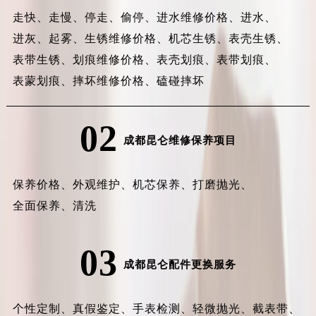
走快、
走慢、
停走、
偷停、
进水维修价格、
进水、
进灰、
起雾、
生锈维修价格、
机芯生锈、
表壳生锈、
表带生锈、
划痕维修价格、
表壳划痕、
表带划痕、
表蒙划痕、
摔坏维修价格、
磕碰摔坏
02
成都昆仑维修保养项目
保养价格、
外观维护、
机芯保养、
打磨抛光、
全面保养、
清洗
03
成都昆仑配件更换服务
个性定制、
真假鉴定、
手表检测、
轻微抛光、
截表带、