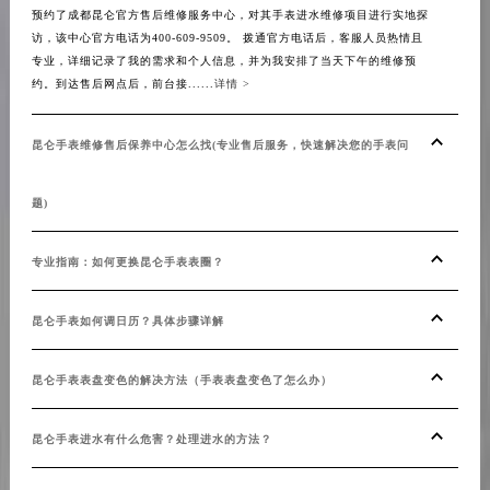
预约了成都昆仑官方售后维修服务中心，对其手表进水维修项目进行实地探
访，该中心官方电话为400-609-9509。 拨通官方电话后，客服人员热情且
专业，详细记录了我的需求和个人信息，并为我安排了当天下午的维修预
约。到达售后网点后，前台接......
详情 >
昆仑手表维修售后保养中心怎么找(专业售后服务，快速解决您的手表问
题)
专业指南：如何更换昆仑手表表圈？
昆仑手表如何调日历？具体步骤详解
昆仑手表表盘变色的解决方法（手表表盘变色了怎么办）
昆仑手表进水有什么危害？处理进水的方法？