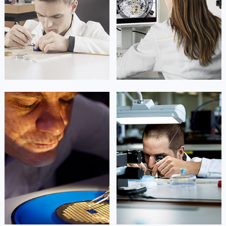
凯罗尔·切尔西
达芙妮·克劳迪娅
资深昆仑技师
资深昆仑技师
是昆仑售后服务中心
是昆仑售后服务中心
(昆仑保养中心)
(昆仑保养中心)
的高级技师之一
的高级技师之一
Beijing corum Maintain center
Shanghai corum Maintain center


北京昆仑维修
上海昆仑维修