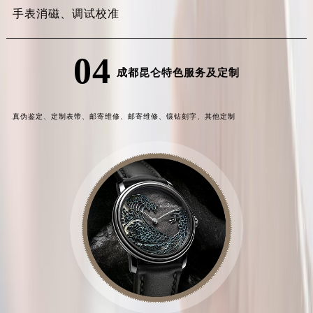
手表消磁、
调试校准
04
成都昆仑特色服务及定制
真伪鉴定、
定制表带、
邮寄维修、
邮寄维修、
镶钻刻字、
其他定制