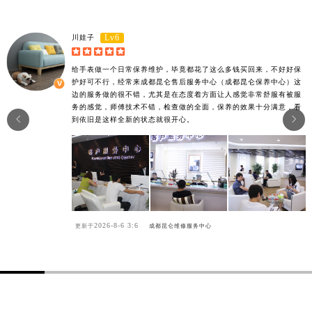
Lv6
川娃子





给手表做一个日常保养维护，毕竟都花了这么多钱买回来，不好好保
护好可不行，经常来成都昆仑售后服务中心（成都昆仑保养中心）这
边的服务做的很不错，尤其是在态度着方面让人感觉非常舒服有被服
务的感觉，师傅技术不错，检查做的全面，保养的效果十分满意，看


到依旧是这样全新的状态就很开心。
2026-8-6 3:6
更新于
成都昆仑维修服务中心