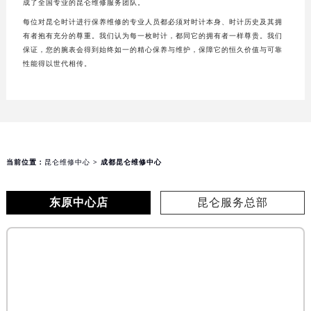
成了全国专业的昆仑维修服务团队。
每位对昆仑时计进行保养维修的专业人员都必须对时计本身、时计历史及其拥
有者抱有充分的尊重。我们认为每一枚时计，都同它的拥有者一样尊贵。我们
保证，您的腕表会得到始终如一的精心保养与维护，保障它的恒久价值与可靠
性能得以世代相传。
当前位置：
昆仑维修中心
> 成都昆仑维修中心
东原中心店
昆仑服务总部