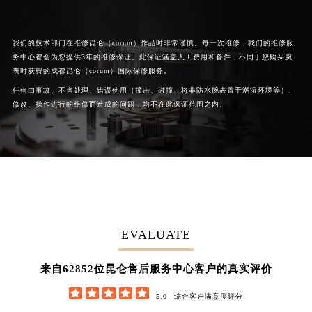
我们的技术部门在维修昆仑（corum）作品时非常谨慎。每一次维修，我们的维修服
务中心都会为您提供3年的维修保证。此保证涵盖人工费用和备件，不同于您购买腕
表时获得的成都昆仑（corum）国际保修服务。
任何由事故、不当处理、错误使用（撞击、碰撞、将非防水腕表置于潮湿环境等）、
修改、操作进行的维修而造成的问题，均不在此保证范围之内。
EVALUATE
62852
来自
位昆仑售后服务中心客户的真实评价





5.0
综合客户满意度评分