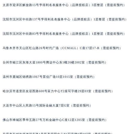
太原市迎泽区解放路15号亨得利名表服务中心（品牌授权店）3层整层（需提前预约）
吉林省辽源市龙山区人民大街昆仑售后服务中心（需提前预约）
吉林省梅河口市新华街道梅河大街昆仑售后服务中心（需提前预约）
沈阳市沈河区中街路137号亨得利名表服务中心（品牌授权店）1层整层（需提前预约）
吉林省四平市铁东区紫气大路与南九经街交汇处昆仑售后服务中心（需提前预约）
吉林省松原市宁江区五环大街昆仑售后服务中心（需提前预约）
沈阳市沈河区中街路83号亨得利名表服务中心（品牌授权店）1层整层（需提前预约）
吉林省通化市东昌区环通乡江南大街昆仑售后服务中心（需提前预约）
吉林省延边市延吉市解放路昆仑售后服务中心（需提前预约）
乌鲁木齐市天山区红山路26号时代广场（CCMALL）C座17层17-B（需提前预约）
辽宁省鞍山市铁东区站前街昆仑售后服务中心（需提前预约）
台州市椒江区东海大道1800号腾达中心东1幢20楼2002室（需提前预约）
辽宁省本溪市平山区胜利路昆仑售后服务中心（需提前预约）
辽宁省朝阳市双塔区新华路昆仑售后服务中心（需提前预约）
温州市鹿城区锦绣路1067号置信广场10层1015室（需提前预约）
辽宁省丹东市振兴区七经街昆仑售后服务中心（需提前预约）
辽宁省抚顺市新抚区东一路昆仑售后服务中心（需提前预约）
哈尔滨市道里区友谊西路600号富力中心T2座写字楼29层03室（需提前预约）
辽宁省阜新市海州区解放大街昆仑售后服务中心（需提前预约）
大连市中山区人民路15号国际金融大厦7层G室（需提前预约）
辽宁省葫芦岛市连山区中央路昆仑售后服务中心（需提前预约）
辽宁省锦州市古塔区中央大街昆仑售后服务中心（需提前预约）
佛山市禅城区季华五路57号万科金融中心C座12层1205室（需提前预约）
辽宁省辽阳市白塔区新运大街昆仑售后服务中心（需提前预约）
辽宁省盘锦市兴隆台区石油大街昆仑售后服务中心（需提前预约）