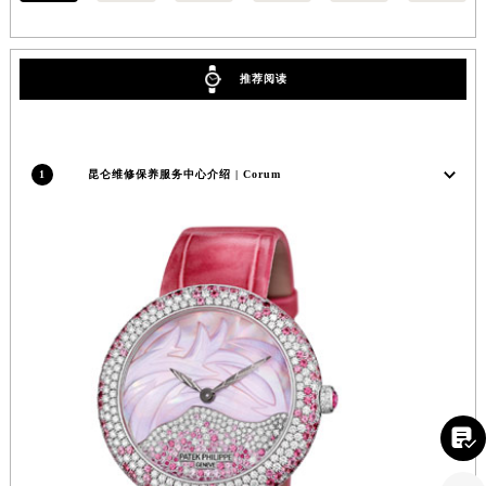
河南省信阳市浉河区东方红大道昆仑售后服务中心（需提前预约）
河南省许昌市魏都区建安大道与八龙路交叉口昆仑售后服务中心（需提前预约）
推荐阅读
河南省郑州市二七区民主路10号华润大厦29层2905室昆仑售后服务中心（需提前预约）
河南省周口市川汇区七一路昆仑售后服务中心（需提前预约）
河南省驻马店市驿城区乐山大道与置地大道交叉口昆仑售后服务中心（需提前预约）
湖北省鄂州市鄂城区文星大道昆仑售后服务中心（需提前预约）
1
昆仑维修保养服务中心介绍 | Corum
湖北省黄冈市黄州区赤壁大道昆仑售后服务中心（需提前预约）
湖北省黄石市黄石港区武汉路昆仑售后服务中心（需提前预约）
湖北省荆门市东宝中天街步行街昆仑售后服务中心（需提前预约）
湖北省荆州市荆州区荆中路昆仑售后服务中心（需提前预约）
湖北省十堰市茅箭区人民北路昆仑售后服务中心（需提前预约）
湖北省随州市曾都区青年路昆仑售后服务中心（需提前预约）
湖北省咸宁市咸安区长安大道昆仑售后服务中心（需提前预约）
湖北省襄阳市樊城区长虹路与人民路交叉口昆仑售后服务中心（需提前预约）

湖北省孝感市孝南区复兴大道昆仑售后服务中心（需提前预约）
湖北省宜昌市西陵区夷陵大道与港窑路昆仑售后服务中心（需提前预约）