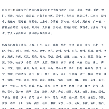
安徽省亳州市谯城区魏武大道昆仑售后服务中心（需提前预约）
目前
昆仑售后
服务中心网点已覆盖全国34个省级行政区：北京、上海、天津、重庆、澳
安徽省池州市贵池区长江路昆仑售后服务中心（需提前预约）
门、香港、河北省、山西省、内蒙古自治区、辽宁省、吉林省、黑龙江省、江苏省、浙江
安徽省滁州市琅琊区南谯北路昆仑售后服务中心（需提前预约）
省、安徽省、福建省、江西省、山东省、台湾省、河南省、湖北省、湖南省、广东省、广
安徽省阜阳市颍州区颍州北路昆仑售后服务中心（需提前预约）
西壮族自治区、海南省、四川省、贵州省、云南省、西藏自治区、陕西省、甘肃省、青海
安徽省淮北市相山区淮海路昆仑售后服务中心（需提前预约）
省、宁夏回族自治区、新疆维吾尔自治区；
安徽省淮南市田家庵区国庆中路昆仑售后服务中心（需提前预约）
地级市已覆盖：北京、上海、广州、深圳、成都、杭州、天津、南京、重庆、郑州、长
安徽省黄山市屯溪区黄山西路昆仑售后服务中心（需提前预约）
沙、宁波、厦门、福州、南昌、金华、嘉兴、扬州、常州、绍兴、徐州、盐城、泰州、济
安徽省六安市金安区解放中路昆仑售后服务中心（需提前预约）
南、惠州、苏州、武汉、西安、青岛、无锡、温州、沈阳、大连、海口、三亚、佛山、东
安徽省马鞍山市雨山区湖南西路昆仑售后服务中心（需提前预约）
莞、珠海、哈尔滨、合肥、昆明、太原、石家庄、南宁、南通、长春、烟台、唐山、廊
安徽省宿州市埇桥区人民中路昆仑售后服务中心（需提前预约）
坊、保定、贵阳、泉州、台州、湖州、中山、乌鲁木齐、洛阳、邯郸、秦皇岛、澳门、西
安徽省铜陵市铜官区石城大道昆仑售后服务中心（需提前预约）
宁、潍坊、呼和浩特、沧州、鞍山、赣州、临沂、岳阳、平顶山、镇江、桂林、芜湖、汕
安徽省芜湖市镜湖区中山路步行街昆仑售后服务中心（需提前预约）
头、淄博、兰州、银川、郴州、大庆、张家口、衡阳、焦作、周口、邵阳、亳州、新乡、
衡水、牡丹江、德州、聊城、包头、淮安、宜昌、许昌、邢台、宿迁、丽水、蚌埠、上
安徽省宣城市宣州区叠嶂西路昆仑售后服务中心（需提前预约）
饶、晋中、葫芦岛、四平、宜春、滁州、大同、舟山、绵阳、天水、德阳、承德、绥化、
福建省龙岩市新罗区九一南路昆仑售后服务中心（需提前预约）
马鞍山、三明、滨州、黄冈、赤峰、荆州、通化、鸡西、佳木斯、黑河、连云港、阜阳、
福建省南平市建阳区人民西路昆仑售后服务中心（需提前预约）
吉安、枣庄、永州、清远、揭阳、梧州、渭南、延安、长治、运城、淮南、莆田、荆门、
福建省宁德市蕉城区天湖东路昆仑售后服务中心（需提前预约）