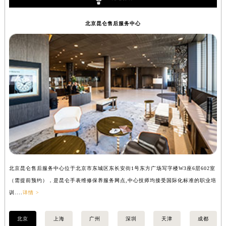
香港特别行政区金钟区中西区金钟道昆仑售后服务中心（需提前预约）
北京昆仑售后服务中心
香港特别行政区九龙区油尖旺区弥敦道昆仑售后服务中心（需提前预约）
香港特别行政区铜锣湾区湾仔区轩尼诗道昆仑售后服务中心（需提前预约）
河南省安阳市文峰区解放大道昆仑售后服务中心（需提前预约）
河南省鹤壁市淇滨区九州路昆仑售后服务中心（需提前预约）
河南省济源市沁园街道济水大道昆仑售后服务中心（需提前预约）
河南省焦作市解放区解放路昆仑售后服务中心（需提前预约）
河南省开封市鼓楼区中山路昆仑售后服务中心（需提前预约）
河南省洛阳市西工区中州中路与解放路交叉口昆仑售后服务中心（需提前预约）
河南省漯河市源汇区交通路昆仑售后服务中心（需提前预约）
河南省南阳市宛城区范蠡东路与南都路交叉口昆仑售后服务中心（需提前预约）
河南省平顶山市卫东区建设路昆仑售后服务中心（需提前预约）
北京昆仑售后服务中心位于北京市东城区东长安街1号东方广场写字楼W3座6层602室
上
河南省濮阳市大华龙区开州路绿城路交叉口昆仑售后服务中心（需提前预约）
（需提前预约），是昆仑手表维修保养服务网点,中心技师均接受国际化标准的职业培
（
训....
详情 >
训..
河南省三门峡市湖滨区和平路昆仑售后服务中心（需提前预约）
河南省商丘市梁园区神火大道昆仑售后服务中心（需提前预约）
北京
上海
广州
深圳
天津
成都
河南省新乡市红旗区人民路昆仑售后服务中心（需提前预约）