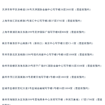
福州市鼓楼区五四路128-1号恒力城写字楼15层03室（需提前预约）
天津市和平区赤峰道136号天津国际金融中心写字楼26层2603室（需提前预约）
成都市锦江区人民东路6号SAC东原中心写字楼24层2406B室（需提前预约）
重庆市江北区观音桥步行街2号融恒时代广场写字楼9层902室（需提前预约）
上海市徐汇区虹桥路3号港汇中心写字楼2座37层3705室（需提前预约）
长沙市芙蓉区定王台街道建湘路393号世茂环球金融中心写字楼（芙蓉广场）10层13室（需提前预约）
郑州市二七区铭功路10号华润大厦写字楼29层2905室（需提前预约）
上海市黄浦区南京东路299号宏伊国际广场写字楼8层806室（需提前预约）
太原市迎泽区解放路15号亨得利名表服务中心（品牌授权店）3层整层（需提前预约）
南京市秦淮区中山南路1号（新街口）南京中心写字楼22层C1-1室（需提前预约）
沈阳市沈河区中街路137号亨得利名表服务中心（品牌授权店）1层整层（需提前预约）
沈阳市沈河区中街路83号亨得利名表服务中心（品牌授权店）1层整层（需提前预约）
常州市新北区龙锦路1590号现代传媒中心写字楼5号楼10层1008室（需提前预约）
乌鲁木齐市天山区红山路26号时代广场（CCMALL）C座17层17-B（需提前预约）
温州市鹿城区锦绣路1067号置信广场10层1015室（需提前预约）
徐州市鼓楼区淮海东路29号苏宁广场IFC国际金融中心写字楼35层3508室（需提前预约）
哈尔滨市道里区友谊西路600号富力中心T2座写字楼29层03室（需提前预约）
大连市中山区人民路15号国际金融大厦7层G室（需提前预约）
扬州市邗江区国展路29号星耀天地写字楼1号楼18层1803室（需提前预约）
佛山市禅城区季华五路57号万科金融中心C座12层1205室（需提前预约）
盐城市盐都区世纪大道5号盐城金融城写字楼1号楼16层1604室（需提前预约）
东莞市东城街道鸿福东路1号民盈国贸中心T1写字楼9层907室（需提前预约）
无锡市梁溪区人民中路139号恒隆广场写字楼1座11层1104室（需提前预约）
泰州市海陵区永定东路399号置地商务中心东塔写字楼（华润万象城）17层1706室（需提
南通市崇川区工农路57号圆融广场写字楼16层1603室（需提前预约）