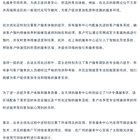
化服务空间布局。为表主提供更安心、舒适的售后体验。例如，在北京的新网点位于王府
江西省景德镇市珠山区珠山中路昆仑售后服务中心（需提前预约）
井高端商业区的一栋现代化写字楼内，为客户提供更加私密和优雅的服务环境。
江西省九江市浔阳区浔阳路昆仑售后服务中心（需提前预约）
江西省南昌市红谷滩新区红谷中大道998号绿地双子塔（中央广场）A1座办公楼14层1407室昆仑售后服务中心（需提前预约）
此次优化还特别注重客户服务体验的提升。所有服务中心均配备先进的客户服务系统，确
江西省萍乡市安源区萍安北大道与康庄路交叉口昆仑售后服务中心（需提前预约）
保客户预约维修保养时能够迅速得到响应和处理。客户可以通过官网或官方客服热线进行
预约，并实时查询维修进度和结果。此外，在上海的服务中心还引入了智能化导览系统，
江西省上饶市信州区滨江西路昆仑售后服务中心（需提前预约）
帮助客户快速找到所需的服务区域，并提供详细的指引和服务指南。
江西省新余市渝水区北湖西路昆仑售后服务中心（需提前预约）
江西省宜春市袁州区中山中路昆仑售后服务中心（需提前预约）
值得一提的是，在这次优化过程中，昆仑还特别关注了客户服务团队的专业能力提升。所
江西省鹰潭市月湖区胜利东路昆仑售后服务中心（需提前预约）
有参与客户服务的人员都经过严格的培训和考核，并且定期接受专业技能更新培训。他们
山东省德州市德城区东风中路昆仑售后服务中心（需提前预约）
能够为客户提供更加专业和细致的服务支持。
山东省东营市东营区济南路昆仑售后服务中心（需提前预约）
为了进一步提升客户体验和服务质量，在天津的服务中心特别设立了VIP专属服务区。该
山东省济南市历下区经十路11111号华润中心写字楼（万象城）15层1508室昆仑售后服务中心（需提前预约）
区域配备了更舒适的休息设施以及个性化定制的服务流程。客户在享受专业维修保养的同
山东省济宁市任城区太白楼路昆仑售后服务中心（需提前预约）
时还能享受到更加贴心周到的关怀。
山东省莱芜市文化南路8号银座商城名表维修一楼名表维修昆仑售后服务中心（需提前预约）
山东省临沂市兰山区解放路昆仑售后服务中心（需提前预约）
最后，在本次优化过程中还特别注重了环保理念的应用。所有服务中心均采用节能设备和
山东省日照市东港区烟台路昆仑售后服务中心（需提前预约）
技术，并且积极推广可持续发展的理念。例如，在广州的服务中心安装了太阳能光伏板，
山东省泰安市泰山区财源街道泰山大街昆仑售后服务中心（需提前预约）
并使用可回收材料进行装修设计。