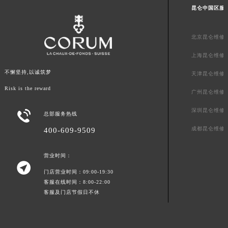
昆仑中国区服
陕西省榆林市榆阳区长兴路昆仑售后服务中心（需提前预约）
新疆维吾尔自治区阿克苏市东大街昆仑售后服务中心（需提前预约）
北京昆仑维修
新疆维吾尔自治区阿拉尔市胜利大道昆仑售后服务中心（需提前预约）
新疆维吾尔自治区阿拉山口市友好路昆仑售后服务中心（需提前预约）
上海昆仑维修
新疆维吾尔自治区阿勒泰市解放路昆仑售后服务中心（需提前预约）
不懈坚持,以诚筑梦
天津昆仑维修
新疆维吾尔自治区阿图什市光明路昆仑售后服务中心（需提前预约）
Risk is the reward
广州昆仑维修
新疆维吾尔自治区白杨市军垦路昆仑售后服务中心（需提前预约）
新疆维吾尔自治区北屯市团结路昆仑售后服务中心（需提前预约）
深圳昆仑维修

总部服务热线
新疆维吾尔自治区博乐市博乐市北京路昆仑售后服务中心（需提前预约）
成都昆仑维修
400-609-9509
新疆维吾尔自治区昌吉市延安北路昆仑售后服务中心（需提前预约）
新疆维吾尔自治区阜康市博峰路昆仑售后服务中心（需提前预约）
营业时间：

新疆维吾尔自治区哈密市伊州区建国北路昆仑售后服务中心（需提前预约）
门店营业时间：09:00-19:30
新疆维吾尔自治区和田市和田市北京西路昆仑售后服务中心（需提前预约）
客服在线时间：8:00-22:00
客服及门店节假日不休
新疆维吾尔自治区胡杨河市胡杨河市胡杨路昆仑售后服务中心（需提前预约）
新疆维吾尔自治区霍尔果斯市亚欧北路昆仑售后服务中心（需提前预约）
新疆维吾尔自治区喀什市解放北路昆仑售后服务中心（需提前预约）