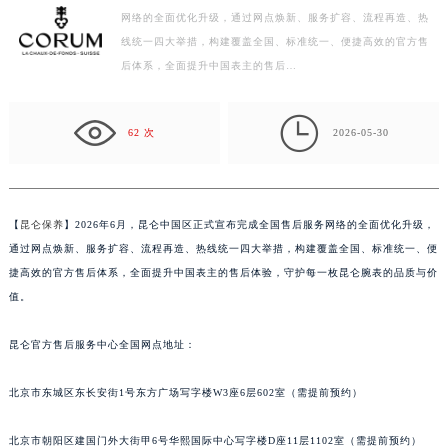
网络的全面优化升级，通过网点焕新、服务扩容、流程再造、热
徐州市鼓楼区淮海东路29号苏宁广场IFC国际金融中心写字楼35层3508室（需提前预约）
线统一四大举措，构建覆盖全国、标准统一、便捷高效的官方售
扬州市邗江区国展路29号星耀天地写字楼1号楼18层1803室（需提前预约）
后体系，全面提升中国表主的售后…
盐城市盐都区世纪大道5号盐城金融城写字楼1号楼16层1604室（需提前预约）
泰州市海陵区永定东路399号置地商务中心东塔写字楼（华润万象城）17层1706室（需提前预约）

宁波市江北区大闸南路500号来福士广场办公楼20层2009室（需提前预约）
62 次
2026-05-30
杭州市上城区钱江路1366号华润大厦写字楼A座5层503-5室（需提前预约）
金华市金东区东市南街777号金华万达广场写字楼4号楼22层2209室（需提前预约）
绍兴市越城区胜利东路379号世茂天际中心写字楼8层805室（需提前预约）
【
昆仑保养
】2026年6月，昆仑中国区正式宣布完成全国售后服务网络的全面优化升级，
嘉兴市南湖区广益路705号嘉兴世界贸易中心写字楼A座13层1304室（需提前预约）
通过网点焕新、服务扩容、流程再造、热线统一四大举措，构建覆盖全国、标准统一、便
南昌市红谷滩新区红谷中大道998号绿地双子塔（中央广场）A1座办公楼14层07室（需提前预约）
捷高效的官方售后体系，全面提升中国表主的售后体验，守护每一枚昆仑腕表的品质与价
值。
济南市历下区经十路11111号华润中心写字楼（万象城）15层1508室（需提前预约）
广州市天河区天河路230号万菱汇国际中心写字楼A塔7层704室（需提前预约）
昆仑官方售后服务中心全国网点地址：
广州市越秀区环市东路371-375号世界贸易中心大厦南塔写字楼15层07室（需提前预约）
深圳市罗湖区深南东路5001号华润大厦写字楼17层1701室（需提前预约）
北京市东城区东长安街1号东方广场写字楼W3座6层602室（需提前预约）
惠州市惠城区江北文昌一路7号华贸大厦写字楼1座30层05室（需提前预约）
厦门市思明区湖滨东路95号华润大厦写字楼B座11层1104室（需提前预约）
北京市朝阳区建国门外大街甲6号华熙国际中心写字楼D座11层1102室（需提前预约）