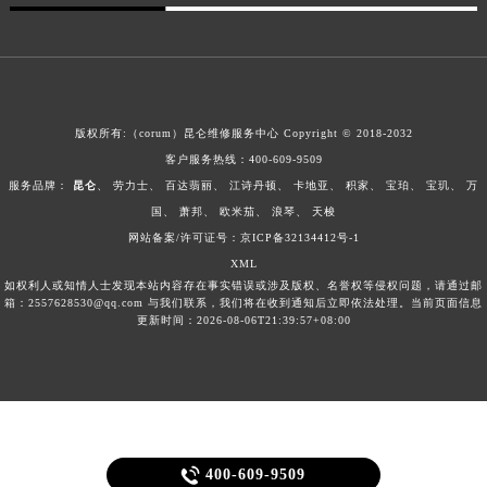
新疆维吾尔自治区可克达拉市幸福路昆仑售后服务中心（需提前预约）
新疆维吾尔自治区克拉玛依市克拉玛依区友谊路昆仑售后服务中心（需提前预约）
新疆维吾尔自治区库车市库车市文化东路昆仑售后服务中心（需提前预约）
新疆维吾尔自治区库尔勒市库尔勒市人民东路昆仑售后服务中心（需提前预约）
版权所有:（corum）昆仑维修服务中心 Copyright © 2018-2032
新疆维吾尔自治区奎屯市团结西街昆仑售后服务中心（需提前预约）
客户服务热线：
400-609-9509
新疆维吾尔自治区昆玉市昆泉街昆仑售后服务中心（需提前预约）
服务品牌：
昆仑
、
劳力士
、
百达翡丽
、
江诗丹顿
、
卡地亚
、
积家
、
宝珀
、
宝玑
、
万
新疆维吾尔自治区沙湾市三道河子镇世纪大道南路昆仑售后服务中心（需提前预约）
国
、
萧邦
、
欧米茄
、
浪琴
、
天梭
新疆维吾尔自治区石河子市北二路昆仑售后服务中心（需提前预约）
网站备案/许可证号：京ICP备32134412号-1
XML
新疆维吾尔自治区双河市光明路昆仑售后服务中心（需提前预约）
如权利人或知情人士发现本站内容存在事实错误或涉及版权、名誉权等侵权问题，请通过邮
新疆维吾尔自治区塔城市塔城地区闻琴路昆仑售后服务中心（需提前预约）
箱：2557628530@qq.com 与我们联系，我们将在收到通知后立即依法处理。当前页面信息
更新时间：2026-08-06T21:39:57+08:00
新疆维吾尔自治区铁门关市兴疆路昆仑售后服务中心（需提前预约）
新疆维吾尔自治区图木舒克市图木舒克市中兴街昆仑售后服务中心（需提前预约）
新疆维吾尔自治区吐鲁番市高昌区文化中路文化中路昆仑售后服务中心（需提前预约）
新疆维吾尔自治区乌苏市乌鲁木齐北路昆仑售后服务中心（需提前预约）
新疆维吾尔自治区五家渠市长征西街昆仑售后服务中心（需提前预约）

400-609-9509
新疆维吾尔自治区新星市东风路昆仑售后服务中心（需提前预约）