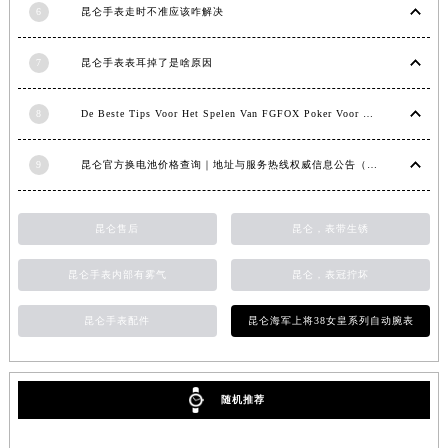
6
昆仑手表走时不准应该咋解决
甘肃省合作市人民街昆仑售后服务中心（需提前预约）
甘肃省嘉峪关市雄关区新华中路昆仑售后服务中心（需提前预约）
7
昆仑手表表耳掉了是啥原因
甘肃省金昌市金川区北京路昆仑售后服务中心（需提前预约）
甘肃省酒泉市肃州区西大街昆仑售后服务中心（需提前预约）
8
De Beste Tips Voor Het Spelen Van FGFOX Poker Voor Beginners
甘肃省临夏市城南街道团结路昆仑售后服务中心（需提前预约）
甘肃省陇南市武都区人民路昆仑售后服务中心（需提前预约）
9
昆仑官方换电池价格查询｜地址与服务热线权威信息公告（2026年7月最新）
甘肃省平凉市崆峒区西大街昆仑售后服务中心（需提前预约）
甘肃省庆阳市西峰区南大街昆仑售后服务中心（需提前预约）
昆仑售后
昆仑，表带生锈
甘肃省天水市秦州区民主路昆仑售后服务中心（需提前预约）
甘肃省武威市凉州区迎宾路昆仑售后服务中心（需提前预约）
昆仑手表内部有雾气
昆仑，表冠拧坏
甘肃省张掖市甘州区民乐北路昆仑售后服务中心（需提前预约）
昆仑手表配件
昆仑海军上将38女皇系列自动腕表
宁夏回族自治区固原市原州区文化街昆仑售后服务中心（需提前预约）
宁夏回族自治区石嘴山市大武口区贺兰山路昆仑售后服务中心（需提前预约）
宁夏回族自治区吴忠市利通区开元大道昆仑售后服务中心（需提前预约）
随机推荐
宁夏回族自治区银川市兴庆区新华东路97号新百中心C馆一层C1-18号商铺昆仑售后服务中心（需提前预约）
宁夏回族自治区中卫市沙坡头区鼓楼东街昆仑售后服务中心（需提前预约）