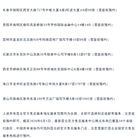
内蒙古自治区锡林郭勒盟市锡林浩特市光明街与额尔敦路交叉口昆仑售后服务中心（需提前预约）
长春市朝阳区西安大路727号中银大厦A座(旺进大厦)18层09室（需提前预约）
内蒙古自治区兴安盟市乌兰浩特市兴安大街昆仑售后服务中心（需提前预约）
山西省大同市平城区迎宾街昆仑售后服务中心（需提前预约）
贵阳市南明区都司高架桥路33号亨特国际金融中心14楼14D（需提前预约）
山西省晋城市城区黄华街昆仑售后服务中心（需提前预约）
昆明市盘龙区北京路928号同德昆明广场写字楼10层06室（需提前预约）
山西省晋中市榆次区顺城街昆仑售后服务中心（需提前预约）
山西省临汾市尧都区解放路昆仑售后服务中心（需提前预约）
石家庄市长安区中山东路39号勒泰中心写字楼B座13层07室（需提前预约）
山西省吕梁市离石区永宁中路与建设街交叉口昆仑售后服务中心（需提前预约）
山西省朔州市朔城区怡西路与鄯阳西街交汇处昆仑售后服务中心（需提前预约）
西安市碑林区南关正街88号华侨城长安国际中心E座6楼10室（需提前预约）
山西省忻州市忻府区和平东街与七一南路交叉口昆仑售后服务中心（需提前预约）
山西省阳泉市郊区平阳东街与新城大道交叉口昆仑售后服务中心（需提前预约）
海口市龙华区金贸东路5号海口华润大厦B座17层1707室（需提前预约）
山西省运城市盐湖区河东街昆仑售后服务中心（需提前预约）
唐山市路南区新华东道100号万达广场写字楼A座10层1002室（需提前预约）
山西省长治市潞州区英雄中路昆仑售后服务中心（需提前预约）
山西省太原市迎泽区迎泽街道解放路15号亨得利名表维修授权店3楼昆仑售后服务中心（需提前预约）
上述所有昆仑官方售后服务地址服务范围均为全国，全部可选择到店或邮寄服务，注意提
天津市和平区赤峰道136号天津国际金融中心26层2603室昆仑售后服务中心（需提前预约）
前预约即可。截至2026年6月1日，最新昆仑官方售后服务中心网点布局已覆盖34个省级
安徽省安庆市迎江区人民路昆仑售后服务中心（需提前预约）
行政区，中国所有省份均可找到昆仑的官方售后服务门店，注意需拨打昆仑全国官方售后
安徽省蚌埠市蚌山区淮河路昆仑售后服务中心（需提前预约）
服务热线进行预约。