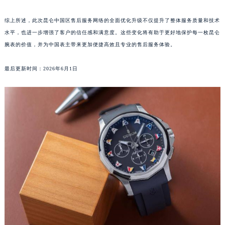
山东省威海市环翠区新威海路89号振华商厦一楼名表维修昆仑售后服务中心（需提前预约）
综上所述，此次昆仑中国区售后服务网络的全面优化升级不仅提升了整体服务质量和技术
山东省潍坊市奎文区东风东街昆仑售后服务中心（需提前预约）
水平，也进一步增强了客户的信任感和满意度。这些变化将有助于更好地保护每一枚昆仑
山东省枣庄市滕州市北辛路与善国路交叉口昆仑售后服务中心（需提前预约）
腕表的价值，并为中国表主带来更加便捷高效且专业的售后服务体验。
山东省淄博市张店区金晶大道昆仑售后服务中心（需提前预约）
上海市黄浦区南京东路299号宏伊国际广场写字楼8层806室昆仑售后服务中心（需提前预约）
最后更新时间：2026年6月1日
上海市徐汇区虹桥路3号港汇中心2座37层3705室昆仑售后服务中心（需提前预约）
浙江省杭州市上城区钱江路1366号华润大厦A座5层503-5室昆仑售后服务中心（需提前预约）
浙江省湖州市吴兴区劳动路昆仑售后服务中心（需提前预约）
浙江省嘉兴市南湖区广益路705号嘉兴世界贸易中心A座13层1304室昆仑售后服务中心（需提前预约）
浙江省金华市金东区东市南街777号金华万达广场4号楼22楼2209室昆仑售后服务中心（需提前预约）
浙江省丽水市莲都区解放街昆仑售后服务中心（需提前预约）
浙江省宁波市江北区大闸南路500号来福士广场办公楼20层2009室昆仑售后服务中心（需提前预约）
浙江省衢州市柯城区上街昆仑售后服务中心（需提前预约）
浙江省绍兴市越城区胜利东路379号世茂天际中心写字楼8层805室昆仑售后服务中心（需提前预约）
浙江省舟山市定海区解放东路昆仑售后服务中心（需提前预约）
澳门特别行政区大堂区议事亭前地（新马路）昆仑售后服务中心（需提前预约）