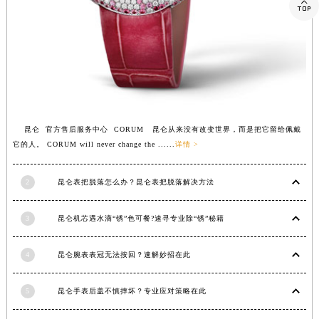

湖南省常德市武陵区人民路昆仑售后服务中心（需提前预约）
湖南省郴州市北湖区国庆北路昆仑售后服务中心（需提前预约）
湖南省衡阳市雁峰区解放路昆仑售后服务中心（需提前预约）
湖南省怀化市鹤城区迎丰中路昆仑售后服务中心（需提前预约）
湖南省娄底市娄星区长青街昆仑售后服务中心（需提前预约）
湖南省邵阳市双清区东风路昆仑售后服务中心（需提前预约）
昆仑 官方售后服务中心 CORUM 昆仑从来没有改变世界，而是把它留给佩戴
湖南省湘潭市雨湖区莲城大道昆仑售后服务中心（需提前预约）
它的人。 CORUM will never change the ......
详情 >
湖南省益阳市赫山区桃花仑路昆仑售后服务中心（需提前预约）
湖南省永州市冷水滩区永州大道与中兴路交叉口昆仑售后服务中心（需提前预约）
2
昆仑表把脱落怎么办？昆仑表把脱落解决方法
湖南省岳阳市岳阳楼区东茅岭路昆仑售后服务中心（需提前预约）
湖南省张家界市永定区解放路昆仑售后服务中心（需提前预约）
3
昆仑机芯遇水滴“锈”色可餐?速寻专业除“锈”秘籍
湖南省长沙市芙蓉区建湘路393号世茂环球金融中心写字楼10层1013室昆仑售后服务中心（需提前预约）
湖南省株洲市芦淞区建设南路昆仑售后服务中心（需提前预约）
4
昆仑腕表表冠无法按回？速解妙招在此
甘肃省白银市白银区北京路昆仑售后服务中心（需提前预约）
5
昆仑手表后盖不慎摔坏？专业应对策略在此
甘肃省定西市安定区解放路昆仑售后服务中心（需提前预约）
甘肃省敦煌市沙州镇阳关中路昆仑售后服务中心（需提前预约）