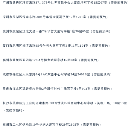
广州市越秀区环市东路371-375号世界贸易中心大厦南塔写字楼15层07室（需提前预约）
甘肃省兰州市七里河区西津西路16号兰州中心写字楼21层2102室（需提前预约）
重庆市解放碑渝中区民权路28号英利国际金融中心写字楼20层01室（需提前预约）
深圳市罗湖区深南东路5001号华润大厦写字楼17层1701室（需提前预约）
黑龙江省大庆市萨尔图区会战大街昆仑售后服务中心（需提前预约）
黑龙江省鹤岗市向阳区红军路昆仑售后服务中心（需提前预约）
惠州市惠城区江北文昌一路7号华贸大厦写字楼1座30层05室（需提前预约）
黑龙江省黑河市爱辉区中央街昆仑售后服务中心（需提前预约）
厦门市思明区湖滨东路95号华润大厦写字楼B座11层1104室（需提前预约）
黑龙江省鸡西市鸡冠区红军路昆仑售后服务中心（需提前预约）
黑龙江省佳木斯市向阳区长安路昆仑售后服务中心（需提前预约）
福州市鼓楼区五四路128-1号恒力城写字楼15层03室（需提前预约）
黑龙江省牡丹江市东安区太平路昆仑售后服务中心（需提前预约）
黑龙江省七台河市桃山区大同街昆仑售后服务中心（需提前预约）
成都市锦江区人民东路6号SAC东原中心写字楼24层2406B室（需提前预约）
黑龙江省齐齐哈尔市龙沙区龙华路昆仑售后服务中心（需提前预约）
重庆市江北区观音桥步行街2号融恒时代广场写字楼9层902室（需提前预约）
黑龙江省双鸭山市尖山区新兴大街昆仑售后服务中心（需提前预约）
黑龙江省绥化市北林区新华街与康庄路交叉口昆仑售后服务中心（需提前预约）
长沙市芙蓉区定王台街道建湘路393号世茂环球金融中心写字楼（芙蓉广场）10层13室
黑龙江省伊春市伊美区通河路昆仑售后服务中心（需提前预约）
（需提前预约）
吉林省白城市洮北区明仁南街昆仑售后服务中心（需提前预约）
吉林省白山市浑江区浑江大街昆仑售后服务中心（需提前预约）
郑州市二七区铭功路10号华润大厦写字楼29层2905室（需提前预约）
吉林省吉林市船营区河南街昆仑售后服务中心（需提前预约）