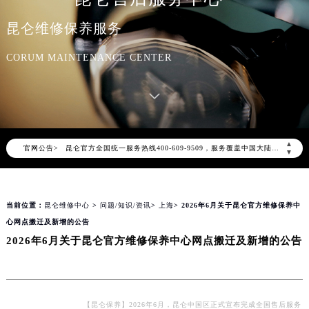
昆仑维修保养服务
CORUM MAINTENANCE CENTER
2026年8月昆仑中国区售后服务网络优化升级公告
2026年8月昆仑全国官方售后客户服务热线：400-609-9509
▲
官网公告>
昆仑官方全国统一服务热线400-609-9509，服务覆盖中国大陆、香港、澳门、台湾全部区域（非大陆需加拨“+86”）
▼
2026年8月昆仑售后服务中心最新网点地址：
北京市朝阳区建国门外大街甲6号华熙国际中心写字楼D座11层1102室（北京总部）（需提前预约）
当前位置：
昆仑维修中心
>
问题/知识/资讯
>
上海
> 2026年6月关于昆仑官方维修保养中
北京市东城区东长安街1号东方广场写字楼W3座6层602室（需提前预约）
心网点搬迁及新增的公告
天津市和平区赤峰道136号天津国际金融中心写字楼26层2603室（需提前预约）
2026年6月关于昆仑官方维修保养中心网点搬迁及新增的公告
上海市徐汇区虹桥路3号港汇中心写字楼2座37层3705室（需提前预约）
上海市黄浦区南京东路299号宏伊国际广场写字楼8层806室（需提前预约）
南京市秦淮区中山南路1号（新街口）南京中心写字楼22层C1-1室（需提前预约）
常州市新北区龙锦路1590号现代传媒中心写字楼5号楼10层1008室（需提前预约）
【昆仑保养】2026年6月，昆仑中国区正式宣布完成全国售后服务