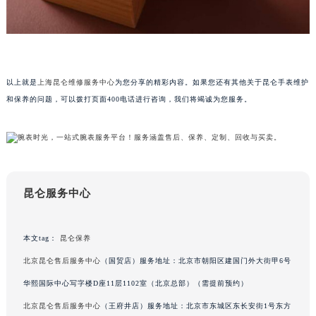
澳门特别行政区风顺堂区南湾大马路昆仑售后服务中心（需提前预约）
澳门特别行政区花地玛堂区关闸广场昆仑售后服务中心（需提前预约）
澳门特别行政区花王堂区大三巴商圈昆仑售后服务中心（需提前预约）
澳门特别行政区嘉模堂区官也街昆仑售后服务中心（需提前预约）
以上就是
上海昆仑维修服务中心
为您分享的精彩内容。如果您还有其他关于昆仑手表维护
澳门省路氹城市金光大道昆仑售后服务中心（需提前预约）
和保养的问题，可以拨打页面400电话进行咨询，我们将竭诚为您服务。
澳门特别行政区望德堂区塔石广场昆仑售后服务中心（需提前预约）
福建省福州市鼓楼区五四路128-1号恒力城写字楼15层03室昆仑售后服务中心（需提前预约）
福建省厦门市思明区湖滨东路95号万象城华润大厦B座11层1104室昆仑售后服务中心（需提前预约）
广东省潮州市潮安区新风路与潮汕路交汇处昆仑售后服务中心（需提前预约）
广东省广州市天河区天河路230号万菱汇国际中心A塔7层704室昆仑售后服务中心（需提前预约）
昆仑服务中心
广东省广州市越秀区环市东路371-375号世界贸易中心大厦南塔15层1507室昆仑售后服务中心（需提前预约）
广东省河源市源城区越王大道昆仑售后服务中心（需提前预约）
本文tag：
昆仑保养
广东省惠州市惠城区江北文昌一路7号华贸大厦1座30层3005室昆仑售后服务中心（需提前预约）
北京昆仑售后服务中心
（国贸店）服务地址：北京市朝阳区建国门外大街甲6号
广东省江门市蓬江区广场西路昆仑售后服务中心（需提前预约）
华熙国际中心写字楼D座11层1102室（北京总部）（需提前预约）
广东省揭阳市榕城进贤门步行街昆仑售后服务中心（需提前预约）
北京昆仑售后服务中心
（王府井店）服务地址：北京市东城区东长安街1号东方
广东省茂名市电白区水东街道迎宾大道昆仑售后服务中心（需提前预约）