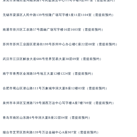
东莞市东城街道鸿福东路1号民盈国贸中心T1写字楼9层907室（需提前预约）
辽宁省铁岭市银州区南马路昆仑售后服务中心（需提前预约）
辽宁省营口市站前区市府路与渤海大街交叉口昆仑售后服务中心（需提前预约）
无锡市梁溪区人民中路139号恒隆广场写字楼1座11层1104室（需提前预约）
辽宁省沈阳市沈河区中街路137号亨得利名表维修授权店1楼昆仑售后服务中心（需提前预约）
南通市崇川区工农路57号圆融广场写字楼16层1603室（需提前预约）
辽宁省沈阳市沈河区中街路83号亨得利名表维修授权店1楼昆仑售后服务中心（需提前预约）
北京市朝阳区建国门外大街甲6号华熙国际中心D座11层1102室昆仑售后服务中心（北京总部）（需提前预约）
苏州市苏州工业园区星港街199号苏州中心办公楼C座22层08室（需提前预约）
北京市东城区东长安街1号王府井东方广场W3座6层602室昆仑售后服务中心（需提前预约）
河北省保定市竞秀区朝阳北大街北国先天下昆仑售后服务中心（需提前预约）
武汉市江汉区解放大道686号世界贸易大厦38层09室（需提前预约）
内蒙古自治区阿拉善盟市左旗土尔扈特大街昆仑售后服务中心（需提前预约）
南宁市青秀区金湖路59号地王大厦12楼1224室（需提前预约）
内蒙古自治区巴彦淖尔市临河区新华街昆仑售后服务中心（需提前预约）
内蒙古自治区包头市青山区幸福路甲3号王府井百货名表维修昆仑售后服务中心（需提前预约）
合肥市蜀山区潜山路111号万象城华润大厦B座12楼03室（需提前预约）
内蒙古自治区赤峰市红山区哈达街昆仑售后服务中心（需提前预约）
内蒙古自治区鄂尔多斯市东胜区伊金霍洛街昆仑售后服务中心（需提前预约）
泉州市丰泽区宝洲路729号浦西万达中心写字楼A座7楼709室（需提前预约）
内蒙古自治区呼伦贝尔市海拉尔区中央街昆仑售后服务中心（需提前预约）
内蒙古自治区通辽市科尔沁区明仁大街昆仑售后服务中心（需提前预约）
青岛市南区山东路6号华润大厦B座22层04室（需提前预约）
内蒙古自治区乌海市海勃湾区人民南路昆仑售后服务中心（需提前预约）
烟台市芝罘区胜利路139号万达金融中心A座907室（需提前预约）
内蒙古自治区乌兰察布市集宁区恩和大街昆仑售后服务中心（需提前预约）