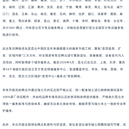
益阳、梅州、达州、榆林、威海、九江、济宁、齐齐哈尔、南阳、常德、呼伦贝尔、丹
福建省莆田市城厢区霞林街道荔华东大道昆仑售后服务中心（需提前预约）
东、锦州、辽阳、辽源、衢州、安庆、龙岩、宁德、鹰潭、泰安、商丘、驻马店、咸宁、
福建省三明市三元区东乾二路昆仑售后服务中心（需提前预约）
江门、茂名、玉林、乐山、南充、雅安、宝鸡、柳州、拉萨、丽江、张家界、襄阳、株
洲、遵义、鄂尔多斯、阳泉、昆山、黄石、湘潭、十堰、漳州、攀枝花、香港、台北等，
福建省漳州市龙文区步港路昆仑售后服务中心（需提前预约）
共计360+网点，均有昆仑官方售后服务网点，详细信息需拨打昆仑全国官方售后服务热
江苏省常州市新北区龙锦路1590号现代传媒中心5号楼10层1008室昆仑售后服务中心（需提前预约）
线进行咨询。
江苏省淮安市清江浦区淮海北路昆仑售后服务中心（需提前预约）
江苏省连云港市海州区通灌北路昆仑售后服务中心（需提前预约）
此次售后网络优化是昆仑中国区近年来规模最大的服务升级工程，聚焦“直营提质、扩
江苏省南京市秦淮区中山南路1号南京中心22层22-C1-C3室昆仑售后服务中心（需提前预约）
容、区域均衡”三大方向。对全国原有售后网点进行重新选址、装修焕新、设备迭代与人
江苏省宿迁市宿城区西湖路昆仑售后服务中心（需提前预约）
员培训，同时新增多个城市服务点。截至2026年6月，昆仑已在北京、上海、天津、重庆
等34个省级行政区设立官方售后维修服务中心，形成覆盖华北、华东、华南、西南、华
江苏省泰州市海陵区永定东路399号置地商务中心东塔（华润万象城）17层1706室昆仑售后服务中心（需提前预约）
中、东北、西北七大区域的“直营中心+服务点”双轨网络。
江苏省徐州市鼓楼区淮海东路29号苏宁广场IFC国际金融中心35层3508室昆仑售后服务中心（需提前预约）
江苏省盐城市盐都区世纪大道5号盐城金融城写字楼1号楼16层1604室昆仑售后服务中心（需提前预约）
所有升级后的网点均通过瑞士日内瓦总部严格认证，统一配备瑞士进口精密检测仪器和
江苏省扬州市邗江区国展路29号星耀天地写字楼1号楼18层1803室昆仑售后服务中心（需提前预约）
100%原厂供应配件，并由经品牌专项培训认证的资深制表师提供服务。严格执行昆仑全
江苏省镇江市京口区中山东路昆仑售后服务中心（需提前预约）
球统一服务标准与质保体系，确保无论表主身处何地，都能享受与瑞士本土一致的专业养
江西省抚州市临川区赣东大道昆仑售后服务中心（需提前预约）
护服务。
江西省赣州市章贡区文清路昆仑售后服务中心（需提前预约）
此外，本次升级全面强化网点私密性与舒适度。新址多选址城市核心商圈高端写字楼，优
江西省吉安市吉州区井冈山大道昆仑售后服务中心（需提前预约）