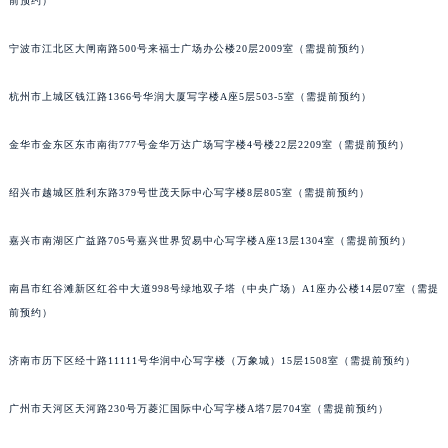
前预约）
苏州市苏州工业园区星港街199号苏州中心办公楼C座22层08室（需提前预约）
武汉市江汉区解放大道686号世界贸易大厦38层09室（需提前预约）
宁波市江北区大闸南路500号来福士广场办公楼20层2009室（需提前预约）
南宁市青秀区金湖路59号地王大厦12楼1224室（需提前预约）
杭州市上城区钱江路1366号华润大厦写字楼A座5层503-5室（需提前预约）
合肥市蜀山区潜山路111号万象城华润大厦B座12楼03室（需提前预约）
泉州市丰泽区宝洲路729号浦西万达中心写字楼A座7楼709室（需提前预约）
金华市金东区东市南街777号金华万达广场写字楼4号楼22层2209室（需提前预约）
青岛市南区山东路6号华润大厦B座22层04室（需提前预约）
烟台市芝罘区胜利路139号万达金融中心A座907室（需提前预约）
绍兴市越城区胜利东路379号世茂天际中心写字楼8层805室（需提前预约）
长春市朝阳区西安大路727号中银大厦A座(旺进大厦)18层09室（需提前预约）
嘉兴市南湖区广益路705号嘉兴世界贸易中心写字楼A座13层1304室（需提前预约）
贵阳市南明区都司高架桥路33号亨特国际金融中心14楼14D（需提前预约）
昆明市盘龙区北京路928号同德昆明广场写字楼10层06室（需提前预约）
南昌市红谷滩新区红谷中大道998号绿地双子塔（中央广场）A1座办公楼14层07室（需提
石家庄市长安区中山东路39号勒泰中心写字楼B座13层07室（需提前预约）
前预约）
西安市碑林区南关正街88号华侨城长安国际中心E座6楼10室（需提前预约）
海口市龙华区金贸东路5号海口华润大厦B座17层1707室（需提前预约）
济南市历下区经十路11111号华润中心写字楼（万象城）15层1508室（需提前预约）
唐山市路南区新华东道100号万达广场写字楼A座10层1002室（需提前预约）
广州市天河区天河路230号万菱汇国际中心写字楼A塔7层704室（需提前预约）
台州市椒江区东海大道1800号腾达中心东1幢20楼2002室（需提前预约）
内蒙古自治区呼和浩特市玉泉区大学西街70号华润万象城写字楼（鄂尔多斯大厦）23层2326室（需提前预约）