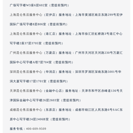
广场写字楼W3座6层602室（需提前预约）
广东省梅州市梅江区金燕大道昆仑售后服务中心（需提前预约）
广东省清远市清城区湖西路昆仑售后服务中心（需提前预约）
上海昆仑售后服务中心
（宏伊店）服务地址：上海市黄浦区南京东路299号宏伊
广东省汕头市龙湖区长平路昆仑售后服务中心（需提前预约）
国际广场写字楼8层806室（需提前预约）
广东省汕尾市城区香洲街道园林社区翠园街昆仑售后服务中心（需提前预约）
上海昆仑售后服务中心
（港汇店）服务地址：上海市徐汇区虹桥路3号港汇中心
广东省韶关市武江区芙蓉新区与老城中心交汇处昆仑售后服务中心（需提前预约）
写字楼2座37层3705室（需提前预约）
广东省深圳市罗湖区深南东路5001号华润大厦17层1701室昆仑售后服务中心（需提前预约）
广州昆仑售后服务中心
（万菱店）服务地址：广州市天河区天河路230号万菱汇
广东省阳江市江城区东风一路昆仑售后服务中心（需提前预约）
国际中心写字楼A塔7层704室（需提前预约）
广东省云浮市云城区金山路昆仑售后服务中心（需提前预约）
深圳昆仑售后服务中心
（华润店）服务地址：深圳市罗湖区深南东路5001号华
广东省湛江市赤坎区观海北路昆仑售后服务中心（需提前预约）
广东省肇庆市端州区信安大道与砚都大道交汇处昆仑售后服务中心（需提前预约）
润大厦写字楼17层1701室（需提前预约）
广西壮族自治区百色市右江区中山二路昆仑售后服务中心（需提前预约）
天津昆仑售后服务中心
（金融中心店）服务地址：天津市和平区赤峰道136号天
广西壮族自治区北海市海城区北京路昆仑售后服务中心（需提前预约）
津国际金融中心写字楼26层2603室（需提前预约）
广西壮族自治区崇左市江州区石景林街道友谊大道与丽川路交汇处昆仑售后服务中心（需提前预约）
成都昆仑售后服务中心
（东原店）服务地址：成都市锦江区人民东路6号SAC东
广西壮族自治区防城港市港口区金花茶大道昆仑售后服务中心（需提前预约）
原中心写字楼24层2406B室（需提前预约）
广西壮族自治区贵港市港北区港城街道布山大道与仙衣路交叉口昆仑售后服务中心（需提前预约）
服务专线：
400-609-9509
广西壮族自治区桂林市秀峰区红岭路昆仑售后服务中心（需提前预约）