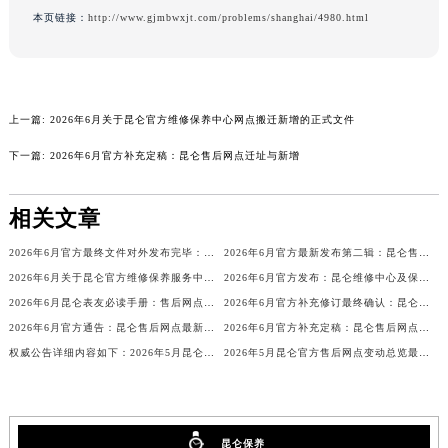
本页链接：
http://www.gjmbwxjt.com/problems/shanghai/4980.html
广西壮族自治区河池市金城江区金城江街道朝阳路昆仑售后服务中心（需提前预约）
广西壮族自治区贺州市八步区城东街道灵峰南路昆仑售后服务中心（需提前预约）
广西壮族自治区来宾市兴宾区桂中大道昆仑售后服务中心（需提前预约）
广西壮族自治区柳州市城中区中山中路昆仑售后服务中心（需提前预约）
上一篇:
2026年6月关于昆仑官方维修保养中心网点搬迁新增的正式文件
广西壮族自治区钦州市钦南区金海湾东大街昆仑售后服务中心（需提前预约）
下一篇:
2026年6月官方补充定稿：昆仑售后网点迁址与新增
广西壮族自治区梧州市万秀区龙湖镇高旺路昆仑售后服务中心（需提前预约）
广西壮族自治区玉林市玉州区金玉路昆仑售后服务中心（需提前预约）
相关文章
海南省儋州市儋州市那大镇兰洋北路昆仑售后服务中心（需提前预约）
海南省东方市八所镇解放西路昆仑售后服务中心（需提前预约）
2026年6月官方最终文件对外发布完毕：昆仑售后维修保养中心搬迁与新增事项
2026年6月官方最新发布第二辑：昆仑售后网点迁址与新设
海南省琼海市嘉积镇东风路昆仑售后服务中心（需提前预约）
2026年6月关于昆仑官方维修保养服务中心搬迁及新增的正式文件文本
2026年6月官方发布：昆仑维修中心及保养网点搬迁与新增
海南省三沙市西沙区西沙群岛永兴岛北京路昆仑售后服务中心（需提前预约）
2026年6月昆仑表友必读手册：售后网点搬迁及新开
2026年6月官方补充修订最终确认：昆仑售后网点迁址与新增
海南省三亚市吉阳区迎宾路昆仑售后服务中心（需提前预约）
2026年6月官方通告：昆仑售后网点最新调整（含迁址与新增）
2026年6月官方补充定稿：昆仑售后网点迁址与新增
权威公告详细内容如下：2026年5月昆仑官方维修保养服务中心网点变动情况
2026年5月昆仑官方售后网点变动总览最终版（搬迁+新设）
海南省万宁市万城镇解放路昆仑售后服务中心（需提前预约）
海南省文昌市文城镇教育东路昆仑售后服务中心（需提前预约）
海南省五指山市通什镇三月三大道昆仑售后服务中心（需提前预约）
香港特别行政区尖沙咀区油尖旺区广东道昆仑售后服务中心（需提前预约）
昆仑保养