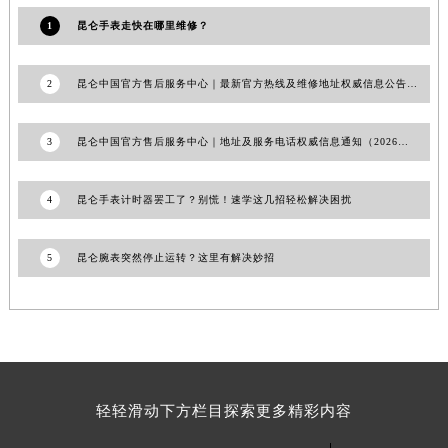
青海省果洛藏族自治州玛沁县团结路昆仑售后服务中心（需提前预约）
1
昆仑手表走快在哪里维修？
青海省海北藏族自治州海晏县将军路昆仑售后服务中心（需提前预约）
青海省海东市乐都区滨河路昆仑售后服务中心（需提前预约）
2
昆仑中国官方售后服务中心｜最新官方热线及维修地址权威信息公告（2026年7月最新）
青海省海南藏族自治州共和县青海湖大街昆仑售后服务中心（需提前预约）
青海省海西蒙古族藏族自治州德令哈市柴达木路昆仑售后服务中心（需提前预约）
3
昆仑中国官方售后服务中心｜地址及服务电话权威信息通知（2026年6月最新）
青海省黄南藏族自治州同仁市德合隆路昆仑售后服务中心（需提前预约）
青海省西宁市城西区海湖新区西关大道昆仑售后服务中心（需提前预约）
4
昆仑手表计时器罢工了？别慌！速学这几招轻松解决困扰
青海省玉树藏族自治州结古镇胜利路昆仑售后服务中心（需提前预约）
陕西省安康市汉滨区金州路昆仑售后服务中心（需提前预约）
5
昆仑腕表突然停止运转？这里有解决妙招
陕西省宝鸡市渭滨区经二路昆仑售后服务中心（需提前预约）
陕西省汉中市汉台区北大街昆仑售后服务中心（需提前预约）
陕西省商洛市商州区州城街昆仑售后服务中心（需提前预约）
陕西省铜川市王益区红旗街昆仑售后服务中心（需提前预约）
陕西省渭南市临渭区东风大街昆仑售后服务中心（需提前预约）
轻轻滑动下方栏目探索更多精彩内容
陕西省咸阳市秦都区沣西新城统一西路与白马河路交汇处昆仑售后服务中心（需提前预约）
陕西省延安市宝塔区中心街昆仑售后服务中心（需提前预约）