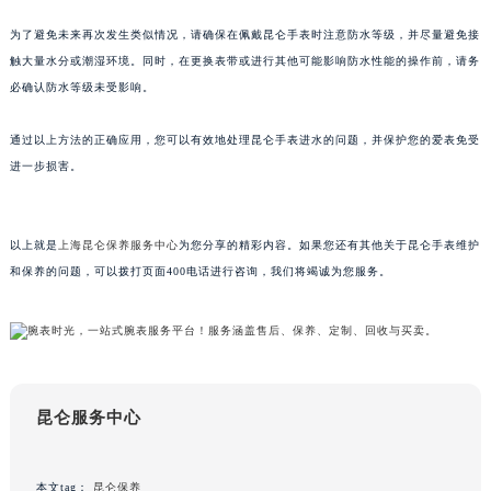
预防措施
内蒙古自治区呼和浩特市玉泉区大学西街70号华润万象城写字楼（鄂尔多斯大厦）23层2326室（需提前预约）
甘肃省兰州市七里河区西津西路16号兰州中心写字楼21层2102室（需提前预约）
为了避免未来再次发生类似情况，请确保在佩戴昆仑手表时注意防水等级，并尽量避免接
重庆市解放碑渝中区民权路28号英利国际金融中心写字楼20层01室（需提前预约）
触大量水分或潮湿环境。同时，在更换表带或进行其他可能影响防水性能的操作前，请务
黑龙江省大庆市萨尔图区会战大街昆仑售后服务中心（需提前预约）
必确认防水等级未受影响。
黑龙江省鹤岗市向阳区红军路昆仑售后服务中心（需提前预约）
通过以上方法的正确应用，您可以有效地处理昆仑手表进水的问题，并保护您的爱表免受
黑龙江省黑河市爱辉区中央街昆仑售后服务中心（需提前预约）
进一步损害。
黑龙江省鸡西市鸡冠区红军路昆仑售后服务中心（需提前预约）
黑龙江省佳木斯市向阳区长安路昆仑售后服务中心（需提前预约）
黑龙江省牡丹江市东安区太平路昆仑售后服务中心（需提前预约）
以上就是
上海昆仑保养服务中心
为您分享的精彩内容。如果您还有其他关于昆仑手表维护
黑龙江省七台河市桃山区大同街昆仑售后服务中心（需提前预约）
和保养的问题，可以拨打页面400电话进行咨询，我们将竭诚为您服务。
黑龙江省齐齐哈尔市龙沙区龙华路昆仑售后服务中心（需提前预约）
黑龙江省双鸭山市尖山区新兴大街昆仑售后服务中心（需提前预约）
黑龙江省绥化市北林区新华街与康庄路交叉口昆仑售后服务中心（需提前预约）
黑龙江省伊春市伊美区通河路昆仑售后服务中心（需提前预约）
昆仑服务中心
吉林省白城市洮北区明仁南街昆仑售后服务中心（需提前预约）
吉林省白山市浑江区浑江大街昆仑售后服务中心（需提前预约）