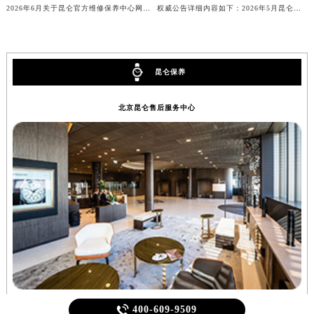
2026年6月官方通告：昆仑售后网点最新调整（含迁址与新增）
2026年6月官方补充定稿：昆仑售后网点迁址与新增
内蒙古自治区乌兰察布市集宁区恩和大街昆仑售后服务中心（需提前预约）
2026年6月关于昆仑官方维修保养中心网点搬迁及新增的公告
权威公告详细内容如下：2026年5月昆仑官方维修保养服务中心网点变动情况
内蒙古自治区锡林郭勒盟市锡林浩特市光明街与额尔敦路交叉口昆仑售后服务中心（需提前预约）
内蒙古自治区兴安盟市乌兰浩特市兴安大街昆仑售后服务中心（需提前预约）
山西省大同市平城区迎宾街昆仑售后服务中心（需提前预约）
山西省晋城市城区黄华街昆仑售后服务中心（需提前预约）
昆仑保养
山西省晋中市榆次区顺城街昆仑售后服务中心（需提前预约）
北京昆仑售后服务中心
山西省临汾市尧都区解放路昆仑售后服务中心（需提前预约）
山西省吕梁市离石区永宁中路与建设街交叉口昆仑售后服务中心（需提前预约）
山西省朔州市朔城区怡西路与鄯阳西街交汇处昆仑售后服务中心（需提前预约）
山西省忻州市忻府区和平东街与七一南路交叉口昆仑售后服务中心（需提前预约）
山西省阳泉市郊区平阳东街与新城大道交叉口昆仑售后服务中心（需提前预约）
山西省运城市盐湖区河东街昆仑售后服务中心（需提前预约）
山西省长治市潞州区英雄中路昆仑售后服务中心（需提前预约）
山西省太原市迎泽区迎泽街道解放路15号亨得利名表维修授权店3楼昆仑售后服务中心（需提前预约）
天津市和平区赤峰道136号天津国际金融中心26层2603室昆仑售后服务中心（需提前预约）
安徽省安庆市迎江区人民路昆仑售后服务中心（需提前预约）

400-609-9509