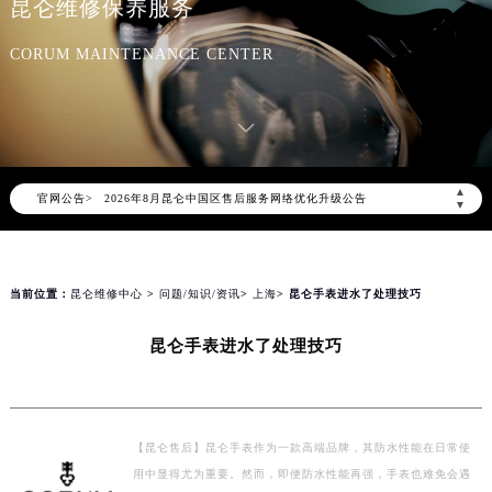
昆仑维修保养服务
CORUM MAINTENANCE CENTER
2026年8月昆仑中国区售后服务网络优化升级公告
▲
官网公告>
2026年8月昆仑全国官方售后客户服务热线：400-609-9509
▼
昆仑官方全国统一服务热线400-609-9509，服务覆盖中国大陆、香港、澳门、台湾全部区域（非大陆需加拨“+86”）
2026年8月昆仑售后服务中心最新网点地址：
当前位置：
昆仑维修中心
>
问题/知识/资讯
>
上海
> 昆仑手表进水了处理技巧
北京市朝阳区建国门外大街甲6号华熙国际中心写字楼D座11层1102室（北京总部）（需提前预约）
北京市东城区东长安街1号东方广场写字楼W3座6层602室（需提前预约）
昆仑手表进水了处理技巧
天津市和平区赤峰道136号天津国际金融中心写字楼26层2603室（需提前预约）
上海市徐汇区虹桥路3号港汇中心写字楼2座37层3705室（需提前预约）
上海市黄浦区南京东路299号宏伊国际广场写字楼8层806室（需提前预约）
【昆仑售后】昆仑手表作为一款高端品牌，其防水性能在日常使
南京市秦淮区中山南路1号（新街口）南京中心写字楼22层C1-1室（需提前预约）