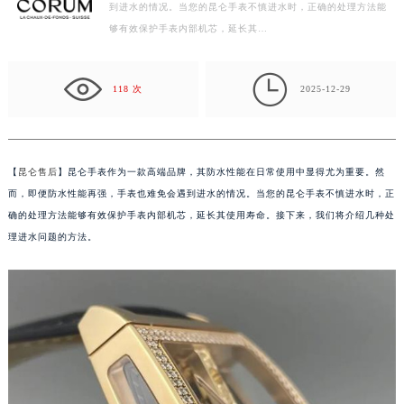
用中显得尤为重要。然而，即便防水性能再强，手表也难免会遇
常州市新北区龙锦路1590号现代传媒中心写字楼5号楼10层1008室（需提前预约）
到进水的情况。当您的昆仑手表不慎进水时，正确的处理方法能
徐州市鼓楼区淮海东路29号苏宁广场IFC国际金融中心写字楼35层3508室（需提前预约）
够有效保护手表内部机芯，延长其…
扬州市邗江区国展路29号星耀天地写字楼1号楼18层1803室（需提前预约）
盐城市盐都区世纪大道5号盐城金融城写字楼1号楼16层1604室（需提前预约）

118 次
2025-12-29
泰州市海陵区永定东路399号置地商务中心东塔写字楼（华润万象城）17层1706室（需提前预约）
宁波市江北区大闸南路500号来福士广场办公楼20层2009室（需提前预约）
杭州市上城区钱江路1366号华润大厦写字楼A座5层503-5室（需提前预约）
金华市金东区东市南街777号金华万达广场写字楼4号楼22层2209室（需提前预约）
【
昆仑售后
】昆仑手表作为一款高端品牌，其防水性能在日常使用中显得尤为重要。然
绍兴市越城区胜利东路379号世茂天际中心写字楼8层805室（需提前预约）
而，即便防水性能再强，手表也难免会遇到进水的情况。当您的昆仑手表不慎进水时，正
确的处理方法能够有效保护手表内部机芯，延长其使用寿命。接下来，我们将介绍几种处
嘉兴市南湖区广益路705号嘉兴世界贸易中心写字楼A座13层1304室（需提前预约）
理进水问题的方法。
南昌市红谷滩新区红谷中大道998号绿地双子塔（中央广场）A1座办公楼14层07室（需提前预约）
济南市历下区经十路11111号华润中心写字楼（万象城）15层1508室（需提前预约）
广州市天河区天河路230号万菱汇国际中心写字楼A塔7层704室（需提前预约）
广州市越秀区环市东路371-375号世界贸易中心大厦南塔写字楼15层07室（需提前预约）
深圳市罗湖区深南东路5001号华润大厦写字楼17层1701室（需提前预约）
惠州市惠城区江北文昌一路7号华贸大厦写字楼1座30层05室（需提前预约）