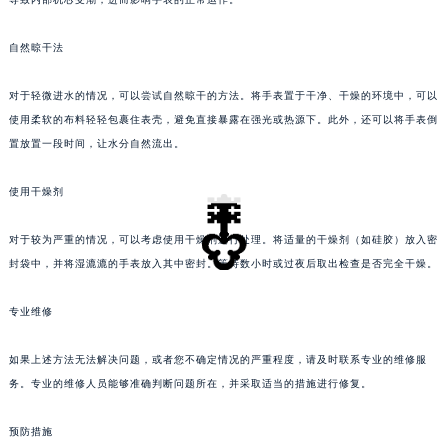
一旦发现手表进水，应立即停止佩戴，并避免进行任何可能加剧损坏的操作。进水可能会
南通市崇川区工农路57号圆融广场写字楼16层1603室（需提前预约）
导致内部机芯受潮，进而影响手表的正常运作。
苏州市苏州工业园区星港街199号苏州中心办公楼C座22层08室（需提前预约）
武汉市江汉区解放大道686号世界贸易大厦38层09室（需提前预约）
自然晾干法
南宁市青秀区金湖路59号地王大厦12楼1224室（需提前预约）
对于轻微进水的情况，可以尝试自然晾干的方法。将手表置于干净、干燥的环境中，可以
合肥市蜀山区潜山路111号万象城华润大厦B座12楼03室（需提前预约）
使用柔软的布料轻轻包裹住表壳，避免直接暴露在强光或热源下。此外，还可以将手表倒
泉州市丰泽区宝洲路729号浦西万达中心写字楼A座7楼709室（需提前预约）
置放置一段时间，让水分自然流出。
青岛市南区山东路6号华润大厦B座22层04室（需提前预约）
烟台市芝罘区胜利路139号万达金融中心A座907室（需提前预约）
使用干燥剂
长春市朝阳区西安大路727号中银大厦A座(旺进大厦)18层09室（需提前预约）
对于较为严重的情况，可以考虑使用干燥剂进行处理。将适量的干燥剂（如硅胶）放入密
贵阳市南明区都司高架桥路33号亨特国际金融中心14楼14D（需提前预约）
封袋中，并将湿漉漉的手表放入其中密封。等待数小时或过夜后取出检查是否完全干燥。
昆明市盘龙区北京路928号同德昆明广场写字楼10层06室（需提前预约）
石家庄市长安区中山东路39号勒泰中心写字楼B座13层07室（需提前预约）
专业维修
西安市碑林区南关正街88号华侨城长安国际中心E座6楼10室（需提前预约）
海口市龙华区金贸东路5号海口华润大厦B座17层1707室（需提前预约）
如果上述方法无法解决问题，或者您不确定情况的严重程度，请及时联系专业的维修服
唐山市路南区新华东道100号万达广场写字楼A座10层1002室（需提前预约）
务。专业的维修人员能够准确判断问题所在，并采取适当的措施进行修复。
台州市椒江区东海大道1800号腾达中心东1幢20楼2002室（需提前预约）