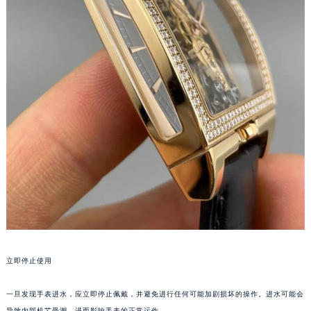
厦门市思明区湖滨东路95号华润大厦写字楼B座11层1104室（需提前预约）
福州市鼓楼区五四路128-1号恒力城写字楼15层03室（需提前预约）
成都市锦江区人民东路6号SAC东原中心写字楼24层2406B室（需提前预约）
重庆市江北区观音桥步行街2号融恒时代广场写字楼9层902室（需提前预约）
长沙市芙蓉区定王台街道建湘路393号世茂环球金融中心写字楼（芙蓉广场）10层13室（需提前预约）
郑州市二七区铭功路10号华润大厦写字楼29层2905室（需提前预约）
太原市迎泽区解放路15号亨得利名表服务中心（品牌授权店）3层整层（需提前预约）
沈阳市沈河区中街路137号亨得利名表服务中心（品牌授权店）1层整层（需提前预约）
沈阳市沈河区中街路83号亨得利名表服务中心（品牌授权店）1层整层（需提前预约）
乌鲁木齐市天山区红山路26号时代广场（CCMALL）C座17层17-B（需提前预约）
温州市鹿城区锦绣路1067号置信广场10层1015室（需提前预约）
哈尔滨市道里区友谊西路600号富力中心T2座写字楼29层03室（需提前预约）
大连市中山区人民路15号国际金融大厦7层G室（需提前预约）
佛山市禅城区季华五路57号万科金融中心C座12层1205室（需提前预约）
立即停止使用
东莞市东城街道鸿福东路1号民盈国贸中心T1写字楼9层907室（需提前预约）
无锡市梁溪区人民中路139号恒隆广场写字楼1座11层1104室（需提前预约）