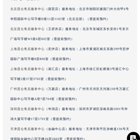
吉林省吉林市船营区河南街昆仑售后服务中心（需提前预约）
本文tag：
昆仑保养
吉林省辽源市龙山区人民大街昆仑售后服务中心（需提前预约）
北京昆仑售后服务中心
（国贸店）服务地址：北京市朝阳区建国门外大街甲6号
吉林省梅河口市新华街道梅河大街昆仑售后服务中心（需提前预约）
华熙国际中心写字楼D座11层1102室（北京总部）（需提前预约）
吉林省四平市铁东区紫气大路与南九经街交汇处昆仑售后服务中心（需提前预约）
北京昆仑售后服务中心
（王府井店）服务地址：北京市东城区东长安街1号东方
吉林省松原市宁江区五环大街昆仑售后服务中心（需提前预约）
广场写字楼W3座6层602室（需提前预约）
吉林省通化市东昌区环通乡江南大街昆仑售后服务中心（需提前预约）
上海昆仑售后服务中心
（宏伊店）服务地址：上海市黄浦区南京东路299号宏伊
吉林省延边市延吉市解放路昆仑售后服务中心（需提前预约）
辽宁省鞍山市铁东区站前街昆仑售后服务中心（需提前预约）
国际广场写字楼8层806室（需提前预约）
辽宁省本溪市平山区胜利路昆仑售后服务中心（需提前预约）
上海昆仑售后服务中心
（港汇店）服务地址：上海市徐汇区虹桥路3号港汇中心
辽宁省朝阳市双塔区新华路昆仑售后服务中心（需提前预约）
写字楼2座37层3705室（需提前预约）
辽宁省丹东市振兴区七经街昆仑售后服务中心（需提前预约）
广州昆仑售后服务中心
（万菱店）服务地址：广州市天河区天河路230号万菱汇
辽宁省抚顺市新抚区东一路昆仑售后服务中心（需提前预约）
国际中心写字楼A塔7层704室（需提前预约）
辽宁省阜新市海州区解放大街昆仑售后服务中心（需提前预约）
深圳昆仑售后服务中心
（华润店）服务地址：深圳市罗湖区深南东路5001号华
辽宁省葫芦岛市连山区中央路昆仑售后服务中心（需提前预约）
润大厦写字楼17层1701室（需提前预约）
辽宁省锦州市古塔区中央大街昆仑售后服务中心（需提前预约）
辽宁省辽阳市白塔区新运大街昆仑售后服务中心（需提前预约）

天津昆仑售后服务中心
（金融中心店）服务地址：天津市和平区赤峰道136号天