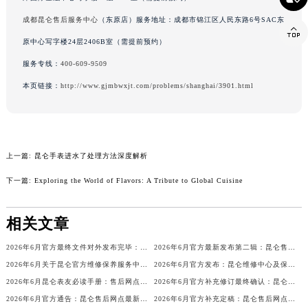
辽宁省盘锦市兴隆台区石油大街昆仑售后服务中心（需提前预约）
津国际金融中心写字楼26层2603室（需提前预约）

辽宁省铁岭市银州区南马路昆仑售后服务中心（需提前预约）
成都昆仑售后服务中心
（东原店）服务地址：成都市锦江区人民东路6号SAC东
辽宁省营口市站前区市府路与渤海大街交叉口昆仑售后服务中心（需提前预约）
原中心写字楼24层2406B室（需提前预约）
辽宁省沈阳市沈河区中街路137号亨得利名表维修授权店1楼昆仑售后服务中心（需提前预约）
服务专线：
400-609-9509
辽宁省沈阳市沈河区中街路83号亨得利名表维修授权店1楼昆仑售后服务中心（需提前预约）
本页链接：
http://www.gjmbwxjt.com/problems/shanghai/3901.html
北京市朝阳区建国门外大街甲6号华熙国际中心D座11层1102室昆仑售后服务中心（北京总部）（需提前预约）
北京市东城区东长安街1号王府井东方广场W3座6层602室昆仑售后服务中心（需提前预约）
河北省保定市竞秀区朝阳北大街北国先天下昆仑售后服务中心（需提前预约）
内蒙古自治区阿拉善盟市左旗土尔扈特大街昆仑售后服务中心（需提前预约）
上一篇:
昆仑手表进水了处理方法深度解析
内蒙古自治区巴彦淖尔市临河区新华街昆仑售后服务中心（需提前预约）
下一篇:
Exploring the World of Flavors: A Tribute to Global Cuisine
内蒙古自治区包头市青山区幸福路甲3号王府井百货名表维修昆仑售后服务中心（需提前预约）
内蒙古自治区赤峰市红山区哈达街昆仑售后服务中心（需提前预约）
相关文章
内蒙古自治区鄂尔多斯市东胜区伊金霍洛街昆仑售后服务中心（需提前预约）
内蒙古自治区呼伦贝尔市海拉尔区中央街昆仑售后服务中心（需提前预约）
2026年6月官方最终文件对外发布完毕：昆仑售后维修保养中心搬迁与新增事项
2026年6月官方最新发布第二辑：昆仑售后网点迁址与新设
内蒙古自治区通辽市科尔沁区明仁大街昆仑售后服务中心（需提前预约）
2026年6月关于昆仑官方维修保养服务中心搬迁及新增的正式文件文本
2026年6月官方发布：昆仑维修中心及保养网点搬迁与新增
内蒙古自治区乌海市海勃湾区人民南路昆仑售后服务中心（需提前预约）
2026年6月昆仑表友必读手册：售后网点搬迁及新开
2026年6月官方补充修订最终确认：昆仑售后网点迁址与新增