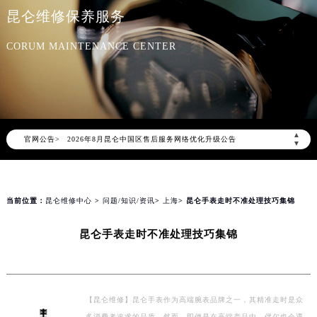
昆仑维修保养服务
CORUM MAINTENANCE CENTER
2026年8月昆仑中国区售后服务网络优化升级公告
▲
官网公告>
2026年8月昆仑全国官方售后客户服务热线：400-609-9509
▼
昆仑官方全国统一服务热线400-609-9509，服务覆盖中国大陆、香港、澳门、台湾全部区域（非大陆需加拨“+86”）
2026年8月昆仑售后服务中心最新网点地址：
北京市朝阳区建国门外大街甲6号华熙国际中心写字楼D座11层1102室（北京总部）（需提前预约）
当前位置：
昆仑维修中心
>
问题/知识/资讯
>
上海
> 昆仑手表走时不准处理技巧集锦
北京市东城区东长安街1号东方广场写字楼W3座6层602室（需提前预约）
昆仑手表走时不准处理技巧集锦
天津市和平区赤峰道136号天津国际金融中心写字楼26层2603室（需提前预约）
上海市徐汇区虹桥路3号港汇中心写字楼2座37层3705室（需提前预约）
上海市黄浦区南京东路299号宏伊国际广场写字楼8层806室（需提前预约）
南京市秦淮区中山南路1号（新街口）南京中心写字楼22层C1-1室（需提前预约）
【昆仑维修】昆仑手表作为高端腕表品牌之一，其精准走时是众