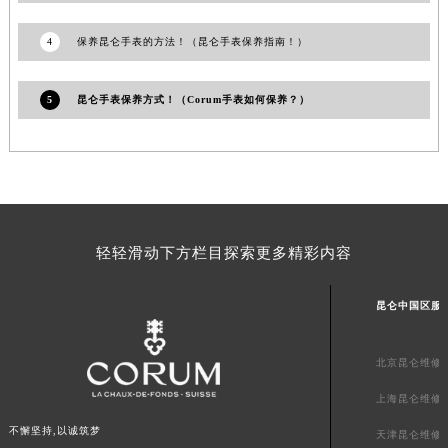
澳门特别行政区大堂区议事亭前地（新马路）昆仑售后服务中心（需提前预约）
澳门特别行政区风顺堂区南湾大马路昆仑售后服务中心（需提前预约）
4
保养昆仑手表的方法！（昆仑手表保养指南！）
澳门特别行政区花地玛堂区关闸广场昆仑售后服务中心（需提前预约）
澳门特别行政区花王堂区大三巴商圈昆仑售后服务中心（需提前预约）
5
昆仑手表保养方式！（Corum手表如何保养？）
澳门特别行政区嘉模堂区官也街昆仑售后服务中心（需提前预约）
澳门省路氹城市金光大道昆仑售后服务中心（需提前预约）
澳门特别行政区望德堂区塔石广场昆仑售后服务中心（需提前预约）
福建省福州市鼓楼区五四路128-1号恒力城写字楼15层03室昆仑售后服务中心（需提前预约）
福建省厦门市思明区湖滨东路95号万象城华润大厦B座11层1104室昆仑售后服务中心（需提前预约）
轻轻滑动下方栏目探索更多精彩内容
广东省潮州市潮安区新风路与潮汕路交汇处昆仑售后服务中心（需提前预约）
广东省广州市天河区天河路230号万菱汇国际中心A塔7层704室昆仑售后服务中心（需提前预约）
昆仑中国区服
广东省广州市越秀区环市东路371-375号世界贸易中心大厦南塔15层1507室昆仑售后服务中心（需提前预约）
广东省河源市源城区越王大道昆仑售后服务中心（需提前预约）
北京昆仑维修
广东省惠州市惠城区江北文昌一路7号华贸大厦1座30层3005室昆仑售后服务中心（需提前预约）
广东省江门市蓬江区广场西路昆仑售后服务中心（需提前预约）
上海昆仑维修
广东省揭阳市榕城进贤门步行街昆仑售后服务中心（需提前预约）
不懈坚持,以诚筑梦