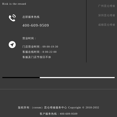
天津昆仑维修
广东省茂名市电白区水东街道迎宾大道昆仑售后服务中心（需提前预约）
Risk is the reward
广州昆仑维修
广东省梅州市梅江区金燕大道昆仑售后服务中心（需提前预约）
广东省清远市清城区湖西路昆仑售后服务中心（需提前预约）
深圳昆仑维修

总部服务热线
广东省汕头市龙湖区长平路昆仑售后服务中心（需提前预约）
成都昆仑维修
400-609-9509
广东省汕尾市城区香洲街道园林社区翠园街昆仑售后服务中心（需提前预约）
广东省韶关市武江区芙蓉新区与老城中心交汇处昆仑售后服务中心（需提前预约）
营业时间：

广东省深圳市罗湖区深南东路5001号华润大厦17层1701室昆仑售后服务中心（需提前预约）
门店营业时间：09:00-19:30
广东省阳江市江城区东风一路昆仑售后服务中心（需提前预约）
客服在线时间：8:00-22:00
客服及门店节假日不休
广东省云浮市云城区金山路昆仑售后服务中心（需提前预约）
广东省湛江市赤坎区观海北路昆仑售后服务中心（需提前预约）
广东省肇庆市端州区信安大道与砚都大道交汇处昆仑售后服务中心（需提前预约）
广西壮族自治区百色市右江区中山二路昆仑售后服务中心（需提前预约）
广西壮族自治区北海市海城区北京路昆仑售后服务中心（需提前预约）
广西壮族自治区崇左市江州区石景林街道友谊大道与丽川路交汇处昆仑售后服务中心（需提前预约）
广西壮族自治区防城港市港口区金花茶大道昆仑售后服务中心（需提前预约）
版权所有:（corum）昆仑维修服务中心 Copyright © 2018-2032
广西壮族自治区贵港市港北区港城街道布山大道与仙衣路交叉口昆仑售后服务中心（需提前预约）