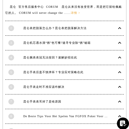
江西省吉安市吉州区井冈山大道昆仑售后服务中心（需提前预约）
昆仑 官方售后服务中心 CORUM 昆仑从来没有改变世界，而是把它留给佩戴
江西省景德镇市珠山区珠山中路昆仑售后服务中心（需提前预约）
它的人。 CORUM will never change the ......
详情 >
江西省九江市浔阳区浔阳路昆仑售后服务中心（需提前预约）
江西省南昌市红谷滩新区红谷中大道998号绿地双子塔（中央广场）A1座办公楼14层1407室昆仑售后服务中心（需提前预约）
2
昆仑表把脱落怎么办？昆仑表把脱落解决方法
江西省萍乡市安源区萍安北大道与康庄路交叉口昆仑售后服务中心（需提前预约）
江西省上饶市信州区滨江西路昆仑售后服务中心（需提前预约）
3
昆仑机芯遇水滴“锈”色可餐?速寻专业除“锈”秘籍
江西省新余市渝水区北湖西路昆仑售后服务中心（需提前预约）
江西省宜春市袁州区中山中路昆仑售后服务中心（需提前预约）
4
昆仑腕表表冠无法按回？速解妙招在此
江西省鹰潭市月湖区胜利东路昆仑售后服务中心（需提前预约）
5
昆仑手表后盖不慎摔坏？专业应对策略在此
山东省德州市德城区东风中路昆仑售后服务中心（需提前预约）
山东省东营市东营区济南路昆仑售后服务中心（需提前预约）
6
昆仑手表走时不准应该咋解决
山东省济南市历下区经十路11111号华润中心写字楼（万象城）15层1508室昆仑售后服务中心（需提前预约）
山东省济宁市任城区太白楼路昆仑售后服务中心（需提前预约）
7
昆仑手表表耳掉了是啥原因
山东省莱芜市文化南路8号银座商城名表维修一楼名表维修昆仑售后服务中心（需提前预约）
山东省临沂市兰山区解放路昆仑售后服务中心（需提前预约）
8
De Beste Tips Voor Het Spelen Van FGFOX Poker Voor Beginners

山东省日照市东港区烟台路昆仑售后服务中心（需提前预约）