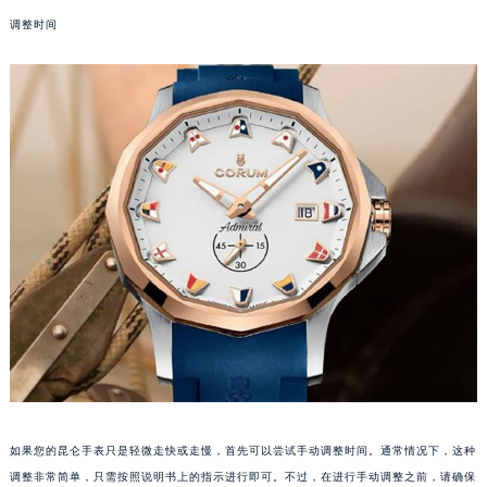
厦门市思明区湖滨东路95号华润大厦写字楼B座11层1104室（需提前预约）
调整时间
福州市鼓楼区五四路128-1号恒力城写字楼15层03室（需提前预约）
成都市锦江区人民东路6号SAC东原中心写字楼24层2406B室（需提前预约）
重庆市江北区观音桥步行街2号融恒时代广场写字楼9层902室（需提前预约）
长沙市芙蓉区定王台街道建湘路393号世茂环球金融中心写字楼（芙蓉广场）10层13室（需提前预约）
郑州市二七区铭功路10号华润大厦写字楼29层2905室（需提前预约）
太原市迎泽区解放路15号亨得利名表服务中心（品牌授权店）3层整层（需提前预约）
沈阳市沈河区中街路137号亨得利名表服务中心（品牌授权店）1层整层（需提前预约）
沈阳市沈河区中街路83号亨得利名表服务中心（品牌授权店）1层整层（需提前预约）
乌鲁木齐市天山区红山路26号时代广场（CCMALL）C座17层17-B（需提前预约）
温州市鹿城区锦绣路1067号置信广场10层1015室（需提前预约）
哈尔滨市道里区友谊西路600号富力中心T2座写字楼29层03室（需提前预约）
大连市中山区人民路15号国际金融大厦7层G室（需提前预约）
佛山市禅城区季华五路57号万科金融中心C座12层1205室（需提前预约）
东莞市东城街道鸿福东路1号民盈国贸中心T1写字楼9层907室（需提前预约）
如果您的昆仑手表只是轻微走快或走慢，首先可以尝试手动调整时间。通常情况下，这种
无锡市梁溪区人民中路139号恒隆广场写字楼1座11层1104室（需提前预约）