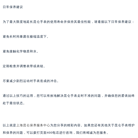
内蒙古自治区呼和浩特市玉泉区大学西街70号华润万象城写字楼（鄂尔多斯大厦）23层2326室（需提前预约）
日常保养建议
甘肃省兰州市七里河区西津西路16号兰州中心写字楼21层2102室（需提前预约）
重庆市解放碑渝中区民权路28号英利国际金融中心写字楼20层01室（需提前预约）
为了最大限度地延长昆仑手表的使用寿命并保持其最佳性能，请遵循以下日常保养建议：
黑龙江省大庆市萨尔图区会战大街昆仑售后服务中心（需提前预约）
黑龙江省鹤岗市向阳区红军路昆仑售后服务中心（需提前预约）
避免长时间暴露在极端温度下。
黑龙江省黑河市爱辉区中央街昆仑售后服务中心（需提前预约）
避免接触化学物质和水。
黑龙江省鸡西市鸡冠区红军路昆仑售后服务中心（需提前预约）
黑龙江省佳木斯市向阳区长安路昆仑售后服务中心（需提前预约）
定期检查并调整表带或表链。
黑龙江省牡丹江市东安区太平路昆仑售后服务中心（需提前预约）
黑龙江省七台河市桃山区大同街昆仑售后服务中心（需提前预约）
尽量减少剧烈运动对手表造成的冲击。
黑龙江省齐齐哈尔市龙沙区龙华路昆仑售后服务中心（需提前预约）
黑龙江省双鸭山市尖山区新兴大街昆仑售后服务中心（需提前预约）
通过以上技巧的运用，您可以有效地解决昆仑手表走时不准的问题，并确保您的爱表始终
处于最佳状态。
黑龙江省绥化市北林区新华街与康庄路交叉口昆仑售后服务中心（需提前预约）
黑龙江省伊春市伊美区通河路昆仑售后服务中心（需提前预约）
吉林省白城市洮北区明仁南街昆仑售后服务中心（需提前预约）
以上就是
上海昆仑保养服务中心
为您分享的精彩内容。如果您还有其他关于昆仑手表维护
吉林省白山市浑江区浑江大街昆仑售后服务中心（需提前预约）
和保养的问题，可以拨打页面400电话进行咨询，我们将竭诚为您服务。