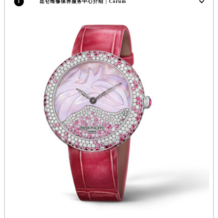
福建省宁德市蕉城区天湖东路昆仑售后服务中心（需提前预约）
1
昆仑维修保养服务中心介绍 | Corum
福建省莆田市城厢区霞林街道荔华东大道昆仑售后服务中心（需提前预约）
福建省三明市三元区东乾二路昆仑售后服务中心（需提前预约）
福建省漳州市龙文区步港路昆仑售后服务中心（需提前预约）
江苏省常州市新北区龙锦路1590号现代传媒中心5号楼10层1008室昆仑售后服务中心（需提前预约）
江苏省淮安市清江浦区淮海北路昆仑售后服务中心（需提前预约）
江苏省连云港市海州区通灌北路昆仑售后服务中心（需提前预约）
江苏省南京市秦淮区中山南路1号南京中心22层22-C1-C3室昆仑售后服务中心（需提前预约）
江苏省宿迁市宿城区西湖路昆仑售后服务中心（需提前预约）
江苏省泰州市海陵区永定东路399号置地商务中心东塔（华润万象城）17层1706室昆仑售后服务中心（需提前预约）
江苏省徐州市鼓楼区淮海东路29号苏宁广场IFC国际金融中心35层3508室昆仑售后服务中心（需提前预约）
江苏省盐城市盐都区世纪大道5号盐城金融城写字楼1号楼16层1604室昆仑售后服务中心（需提前预约）
江苏省扬州市邗江区国展路29号星耀天地写字楼1号楼18层1803室昆仑售后服务中心（需提前预约）
江苏省镇江市京口区中山东路昆仑售后服务中心（需提前预约）
江西省抚州市临川区赣东大道昆仑售后服务中心（需提前预约）
江西省赣州市章贡区文清路昆仑售后服务中心（需提前预约）