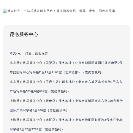
吉林省吉林市船营区河南街昆仑售后服务中心（需提前预约）
吉林省辽源市龙山区人民大街昆仑售后服务中心（需提前预约）
吉林省梅河口市新华街道梅河大街昆仑售后服务中心（需提前预约）
吉林省四平市铁东区紫气大路与南九经街交汇处昆仑售后服务中心（需提前预约）
吉林省松原市宁江区五环大街昆仑售后服务中心（需提前预约）
昆仑服务中心
吉林省通化市东昌区环通乡江南大街昆仑售后服务中心（需提前预约）
吉林省延边市延吉市解放路昆仑售后服务中心（需提前预约）
本文tag：
昆仑
，
昆仑保养
辽宁省鞍山市铁东区站前街昆仑售后服务中心（需提前预约）
北京昆仑售后服务中心
（国贸店）服务地址：北京市朝阳区建国门外大街甲6号
辽宁省本溪市平山区胜利路昆仑售后服务中心（需提前预约）
华熙国际中心写字楼D座11层1102室（北京总部）（需提前预约）
辽宁省朝阳市双塔区新华路昆仑售后服务中心（需提前预约）
北京昆仑售后服务中心
（王府井店）服务地址：北京市东城区东长安街1号东方
辽宁省丹东市振兴区七经街昆仑售后服务中心（需提前预约）
广场写字楼W3座6层602室（需提前预约）
辽宁省抚顺市新抚区东一路昆仑售后服务中心（需提前预约）
辽宁省阜新市海州区解放大街昆仑售后服务中心（需提前预约）
上海昆仑售后服务中心
（宏伊店）服务地址：上海市黄浦区南京东路299号宏伊
辽宁省葫芦岛市连山区中央路昆仑售后服务中心（需提前预约）
国际广场写字楼8层806室（需提前预约）
辽宁省锦州市古塔区中央大街昆仑售后服务中心（需提前预约）
上海昆仑售后服务中心
（港汇店）服务地址：上海市徐汇区虹桥路3号港汇中心
辽宁省辽阳市白塔区新运大街昆仑售后服务中心（需提前预约）