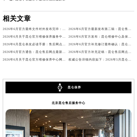
下一篇:
昆仑手表进水了处理方法深度解析
内蒙古自治区乌兰察布市集宁区恩和大街昆仑售后服务中心（需提前预约）
内蒙古自治区锡林郭勒盟市锡林浩特市光明街与额尔敦路交叉口昆仑售后服务中心（需提前预约）
相关文章
内蒙古自治区兴安盟市乌兰浩特市兴安大街昆仑售后服务中心（需提前预约）
山西省大同市平城区迎宾街昆仑售后服务中心（需提前预约）
2026年6月官方最终文件对外发布完毕：昆仑售后维修保养中心搬迁与新增事项
2026年6月官方最新发布第二辑：昆仑售后网点迁址与新设
山西省晋城市城区黄华街昆仑售后服务中心（需提前预约）
2026年6月关于昆仑官方维修保养服务中心搬迁及新增的正式文件文本
2026年6月官方发布：昆仑维修中心及保养网点搬迁与新增
山西省晋中市榆次区顺城街昆仑售后服务中心（需提前预约）
2026年6月昆仑表友必读手册：售后网点搬迁及新开
2026年6月官方补充修订最终确认：昆仑售后网点迁址与新增
山西省临汾市尧都区解放路昆仑售后服务中心（需提前预约）
2026年6月官方通告：昆仑售后网点最新调整（含迁址与新增）
2026年6月官方补充定稿：昆仑售后网点迁址与新增
2026年6月关于昆仑官方维修保养中心网点搬迁及新增的公告
权威公告详细内容如下：2026年5月昆仑官方维修保养服务中心网点变动情况
山西省吕梁市离石区永宁中路与建设街交叉口昆仑售后服务中心（需提前预约）
山西省朔州市朔城区怡西路与鄯阳西街交汇处昆仑售后服务中心（需提前预约）
山西省忻州市忻府区和平东街与七一南路交叉口昆仑售后服务中心（需提前预约）
山西省阳泉市郊区平阳东街与新城大道交叉口昆仑售后服务中心（需提前预约）
昆仑保养
山西省运城市盐湖区河东街昆仑售后服务中心（需提前预约）
北京昆仑售后服务中心
山西省长治市潞州区英雄中路昆仑售后服务中心（需提前预约）
山西省太原市迎泽区迎泽街道解放路15号亨得利名表维修授权店3楼昆仑售后服务中心（需提前预约）
天津市和平区赤峰道136号天津国际金融中心26层2603室昆仑售后服务中心（需提前预约）
安徽省安庆市迎江区人民路昆仑售后服务中心（需提前预约）