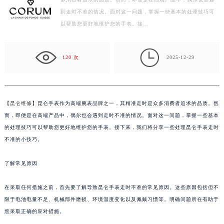
多消费者追求的品质。然而，即便是在高端产品中，偶尔也会遇
常州市新北区龙锦路1590号现代传媒中心写字楼5号楼10层1008室（需提前预约）
到走时不准的情况。面对这一问题，掌握一些基本的处理技巧可
徐州市鼓楼区淮海东路29号苏宁广场IFC国际金融中心写字楼35层3508室（需提前预约）
以帮助您更好地维护您的手表。接…
扬州市邗江区国展路29号星耀天地写字楼1号楼18层1803室（需提前预约）
盐城市盐都区世纪大道5号盐城金融城写字楼1号楼16层1604室（需提前预约）

泰州市海陵区永定东路399号置地商务中心东塔写字楼（华润万象城）17层1706室（需提前预约）
120 次
2025-12-29
宁波市江北区大闸南路500号来福士广场办公楼20层2009室（需提前预约）
杭州市上城区钱江路1366号华润大厦写字楼A座5层503-5室（需提前预约）
金华市金东区东市南街777号金华万达广场写字楼4号楼22层2209室（需提前预约）
【
昆仑维修
】昆仑手表作为高端腕表品牌之一，其精准走时是众多消费者追求的品质。然
绍兴市越城区胜利东路379号世茂天际中心写字楼8层805室（需提前预约）
而，即便是在高端产品中，偶尔也会遇到走时不准的情况。面对这一问题，掌握一些基本
嘉兴市南湖区广益路705号嘉兴世界贸易中心写字楼A座13层1304室（需提前预约）
的处理技巧可以帮助您更好地维护您的手表。接下来，我们将分享一些处理昆仑手表走时
不准的小技巧。
南昌市红谷滩新区红谷中大道998号绿地双子塔（中央广场）A1座办公楼14层07室（需提前预约）
济南市历下区经十路11111号华润中心写字楼（万象城）15层1508室（需提前预约）
了解常见原因
广州市天河区天河路230号万菱汇国际中心写字楼A塔7层704室（需提前预约）
广州市越秀区环市东路371-375号世界贸易中心大厦南塔写字楼15层07室（需提前预约）
在采取任何措施之前，首先要了解导致昆仑手表走时不准的常见原因。这些原因包括但不
深圳市罗湖区深南东路5001号华润大厦写字楼17层1701室（需提前预约）
限于电池电量不足、机械部件磨损、环境温度变化以及佩戴习惯等。明确问题所在有助于
惠州市惠城区江北文昌一路7号华贸大厦写字楼1座30层05室（需提前预约）
您采取正确的应对措施。