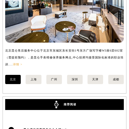
安徽省蚌埠市蚌山区淮河路昆仑售后服务中心（需提前预约）
安徽省亳州市谯城区魏武大道昆仑售后服务中心（需提前预约）
安徽省池州市贵池区长江路昆仑售后服务中心（需提前预约）
安徽省滁州市琅琊区南谯北路昆仑售后服务中心（需提前预约）
安徽省阜阳市颍州区颍州北路昆仑售后服务中心（需提前预约）
安徽省淮北市相山区淮海路昆仑售后服务中心（需提前预约）
安徽省淮南市田家庵区国庆中路昆仑售后服务中心（需提前预约）
北京昆仑售后服务中心位于北京市东城区东长安街1号东方广场写字楼W3座6层602室
上
安徽省黄山市屯溪区黄山西路昆仑售后服务中心（需提前预约）
（需提前预约），是昆仑手表维修保养服务网点,中心技师均接受国际化标准的职业培
（
训....
详情 >
训..
安徽省六安市金安区解放中路昆仑售后服务中心（需提前预约）
安徽省马鞍山市雨山区湖南西路昆仑售后服务中心（需提前预约）
北京
上海
广州
深圳
天津
成都
安徽省宿州市埇桥区人民中路昆仑售后服务中心（需提前预约）
安徽省铜陵市铜官区石城大道昆仑售后服务中心（需提前预约）
安徽省芜湖市镜湖区中山路步行街昆仑售后服务中心（需提前预约）
推荐阅读
安徽省宣城市宣州区叠嶂西路昆仑售后服务中心（需提前预约）
福建省龙岩市新罗区九一南路昆仑售后服务中心（需提前预约）
福建省南平市建阳区人民西路昆仑售后服务中心（需提前预约）