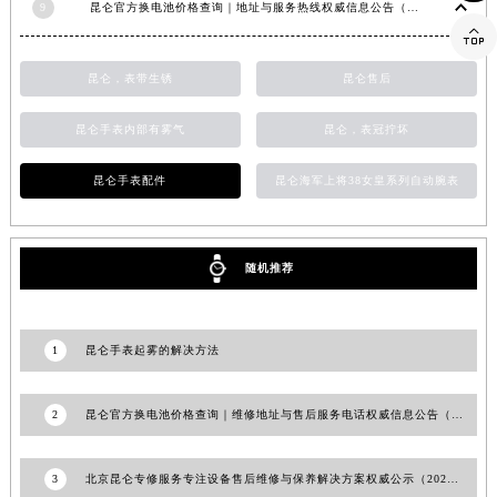
山东省泰安市泰山区财源街道泰山大街昆仑售后服务中心（需提前预约）
9
昆仑官方换电池价格查询｜地址与服务热线权威信息公告（2026年7月最新）

山东省威海市环翠区新威海路89号振华商厦一楼名表维修昆仑售后服务中心（需提前预约）
山东省潍坊市奎文区东风东街昆仑售后服务中心（需提前预约）
昆仑，表带生锈
昆仑售后
山东省枣庄市滕州市北辛路与善国路交叉口昆仑售后服务中心（需提前预约）
山东省淄博市张店区金晶大道昆仑售后服务中心（需提前预约）
昆仑手表内部有雾气
昆仑，表冠拧坏
上海市黄浦区南京东路299号宏伊国际广场写字楼8层806室昆仑售后服务中心（需提前预约）
昆仑手表配件
昆仑海军上将38女皇系列自动腕表
上海市徐汇区虹桥路3号港汇中心2座37层3705室昆仑售后服务中心（需提前预约）
浙江省杭州市上城区钱江路1366号华润大厦A座5层503-5室昆仑售后服务中心（需提前预约）
浙江省湖州市吴兴区劳动路昆仑售后服务中心（需提前预约）
随机推荐
浙江省嘉兴市南湖区广益路705号嘉兴世界贸易中心A座13层1304室昆仑售后服务中心（需提前预约）
浙江省金华市金东区东市南街777号金华万达广场4号楼22楼2209室昆仑售后服务中心（需提前预约）
浙江省丽水市莲都区解放街昆仑售后服务中心（需提前预约）
1
昆仑手表起雾的解决方法
浙江省宁波市江北区大闸南路500号来福士广场办公楼20层2009室昆仑售后服务中心（需提前预约）
浙江省衢州市柯城区上街昆仑售后服务中心（需提前预约）
2
昆仑官方换电池价格查询｜维修地址与售后服务电话权威信息公告（2026年7月最新）
浙江省绍兴市越城区胜利东路379号世茂天际中心写字楼8层805室昆仑售后服务中心（需提前预约）
浙江省舟山市定海区解放东路昆仑售后服务中心（需提前预约）
3
北京昆仑专修服务专注设备售后维修与保养解决方案权威公示（2026年7月最新）