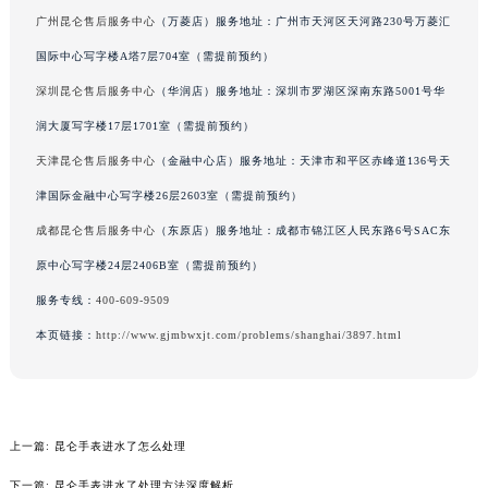
写字楼2座37层3705室（需提前预约）
辽宁省盘锦市兴隆台区石油大街昆仑售后服务中心（需提前预约）
广州昆仑售后服务中心
（万菱店）服务地址：广州市天河区天河路230号万菱汇
辽宁省铁岭市银州区南马路昆仑售后服务中心（需提前预约）
国际中心写字楼A塔7层704室（需提前预约）
辽宁省营口市站前区市府路与渤海大街交叉口昆仑售后服务中心（需提前预约）
深圳昆仑售后服务中心
（华润店）服务地址：深圳市罗湖区深南东路5001号华
辽宁省沈阳市沈河区中街路137号亨得利名表维修授权店1楼昆仑售后服务中心（需提前预约）
辽宁省沈阳市沈河区中街路83号亨得利名表维修授权店1楼昆仑售后服务中心（需提前预约）
润大厦写字楼17层1701室（需提前预约）
北京市朝阳区建国门外大街甲6号华熙国际中心D座11层1102室昆仑售后服务中心（北京总部）（需提前预约）
天津昆仑售后服务中心
（金融中心店）服务地址：天津市和平区赤峰道136号天
北京市东城区东长安街1号王府井东方广场W3座6层602室昆仑售后服务中心（需提前预约）
津国际金融中心写字楼26层2603室（需提前预约）
河北省保定市竞秀区朝阳北大街北国先天下昆仑售后服务中心（需提前预约）
成都昆仑售后服务中心
（东原店）服务地址：成都市锦江区人民东路6号SAC东
内蒙古自治区阿拉善盟市左旗土尔扈特大街昆仑售后服务中心（需提前预约）
原中心写字楼24层2406B室（需提前预约）
内蒙古自治区巴彦淖尔市临河区新华街昆仑售后服务中心（需提前预约）
服务专线：
400-609-9509
内蒙古自治区包头市青山区幸福路甲3号王府井百货名表维修昆仑售后服务中心（需提前预约）
本页链接：
http://www.gjmbwxjt.com/problems/shanghai/3897.html
内蒙古自治区赤峰市红山区哈达街昆仑售后服务中心（需提前预约）
内蒙古自治区鄂尔多斯市东胜区伊金霍洛街昆仑售后服务中心（需提前预约）
内蒙古自治区呼伦贝尔市海拉尔区中央街昆仑售后服务中心（需提前预约）
内蒙古自治区通辽市科尔沁区明仁大街昆仑售后服务中心（需提前预约）
上一篇:
昆仑手表进水了怎么处理
内蒙古自治区乌海市海勃湾区人民南路昆仑售后服务中心（需提前预约）