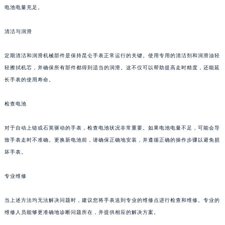
调整非常简单，只需按照说明书上的指示进行即可。不过，在进行手动调整之前，请确保
南通市崇川区工农路57号圆融广场写字楼16层1603室（需提前预约）
电池电量充足。
苏州市苏州工业园区星港街199号苏州中心办公楼C座22层08室（需提前预约）
武汉市江汉区解放大道686号世界贸易大厦38层09室（需提前预约）
清洁与润滑
南宁市青秀区金湖路59号地王大厦12楼1224室（需提前预约）
定期清洁和润滑机械部件是保持昆仑手表正常运行的关键。使用专用的清洁剂和润滑油轻
合肥市蜀山区潜山路111号万象城华润大厦B座12楼03室（需提前预约）
轻擦拭机芯，并确保所有部件都得到适当的润滑。这不仅可以帮助提高走时精度，还能延
泉州市丰泽区宝洲路729号浦西万达中心写字楼A座7楼709室（需提前预约）
长手表的使用寿命。
青岛市南区山东路6号华润大厦B座22层04室（需提前预约）
烟台市芝罘区胜利路139号万达金融中心A座907室（需提前预约）
检查电池
长春市朝阳区西安大路727号中银大厦A座(旺进大厦)18层09室（需提前预约）
贵阳市南明区都司高架桥路33号亨特国际金融中心14楼14D（需提前预约）
对于自动上链或石英驱动的手表，检查电池状况非常重要。如果电池电量不足，可能会导
致手表走时不准确。更换新电池前，请确保正确地安装，并遵循正确的操作步骤以避免损
昆明市盘龙区北京路928号同德昆明广场写字楼10层06室（需提前预约）
坏手表。
石家庄市长安区中山东路39号勒泰中心写字楼B座13层07室（需提前预约）
西安市碑林区南关正街88号华侨城长安国际中心E座6楼10室（需提前预约）
专业维修
海口市龙华区金贸东路5号海口华润大厦B座17层1707室（需提前预约）
唐山市路南区新华东道100号万达广场写字楼A座10层1002室（需提前预约）
当上述方法均无法解决问题时，建议您将手表送到专业的维修点进行检查和维修。专业的
台州市椒江区东海大道1800号腾达中心东1幢20楼2002室（需提前预约）
维修人员能够更准确地诊断问题所在，并提供相应的解决方案。