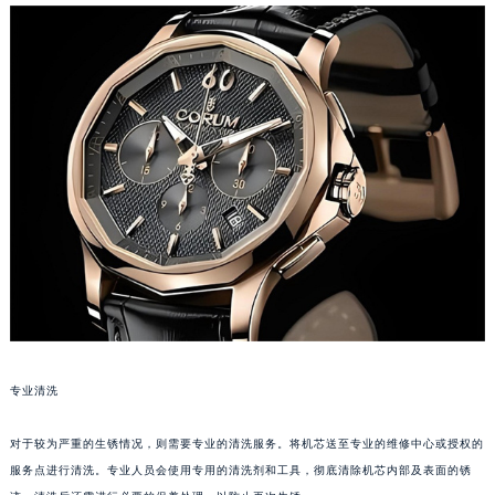
大连市中山区人民路15号国际金融大厦7层G室（需提前预约）
佛山市禅城区季华五路57号万科金融中心C座12层1205室（需提前预约）
东莞市东城街道鸿福东路1号民盈国贸中心T1写字楼9层907室（需提前预约）
无锡市梁溪区人民中路139号恒隆广场写字楼1座11层1104室（需提前预约）
南通市崇川区工农路57号圆融广场写字楼16层1603室（需提前预约）
苏州市苏州工业园区星港街199号苏州中心办公楼C座22层08室（需提前预约）
武汉市江汉区解放大道686号世界贸易大厦38层09室（需提前预约）
南宁市青秀区金湖路59号地王大厦12楼1224室（需提前预约）
合肥市蜀山区潜山路111号万象城华润大厦B座12楼03室（需提前预约）
泉州市丰泽区宝洲路729号浦西万达中心写字楼A座7楼709室（需提前预约）
青岛市南区山东路6号华润大厦B座22层04室（需提前预约）
烟台市芝罘区胜利路139号万达金融中心A座907室（需提前预约）
专业清洗
长春市朝阳区西安大路727号中银大厦A座(旺进大厦)18层09室（需提前预约）
贵阳市南明区都司高架桥路33号亨特国际金融中心14楼14D（需提前预约）
对于较为严重的生锈情况，则需要专业的清洗服务。将机芯送至专业的维修中心或授权的
昆明市盘龙区北京路928号同德昆明广场写字楼10层06室（需提前预约）
服务点进行清洗。专业人员会使用专用的清洗剂和工具，彻底清除机芯内部及表面的锈
石家庄市长安区中山东路39号勒泰中心写字楼B座13层07室（需提前预约）