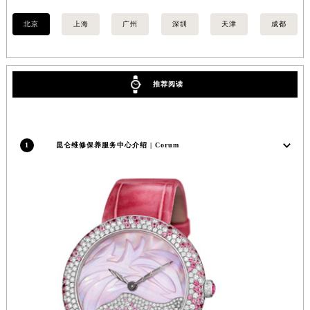
安徽省芜湖市镜湖区中山路步行街昆仑售后服务中心（需提前预约）
北京
上海
广州
深圳
天津
成都
安徽省宣城市宣州区叠嶂西路昆仑售后服务中心（需提前预约）
福建省龙岩市新罗区九一南路昆仑售后服务中心（需提前预约）
福建省南平市建阳区人民西路昆仑售后服务中心（需提前预约）
推荐阅读
福建省宁德市蕉城区天湖东路昆仑售后服务中心（需提前预约）
福建省莆田市城厢区霞林街道荔华东大道昆仑售后服务中心（需提前预约）
福建省三明市三元区东乾二路昆仑售后服务中心（需提前预约）
1
昆仑维修保养服务中心介绍 | Corum
福建省漳州市龙文区步港路昆仑售后服务中心（需提前预约）
江苏省常州市新北区龙锦路1590号现代传媒中心5号楼10层1008室昆仑售后服务中心（需提前预约）
江苏省淮安市清江浦区淮海北路昆仑售后服务中心（需提前预约）
江苏省连云港市海州区通灌北路昆仑售后服务中心（需提前预约）
江苏省南京市秦淮区中山南路1号南京中心22层22-C1-C3室昆仑售后服务中心（需提前预约）
江苏省宿迁市宿城区西湖路昆仑售后服务中心（需提前预约）
江苏省泰州市海陵区永定东路399号置地商务中心东塔（华润万象城）17层1706室昆仑售后服务中心（需提前预约）
江苏省徐州市鼓楼区淮海东路29号苏宁广场IFC国际金融中心35层3508室昆仑售后服务中心（需提前预约）
江苏省盐城市盐都区世纪大道5号盐城金融城写字楼1号楼16层1604室昆仑售后服务中心（需提前预约）