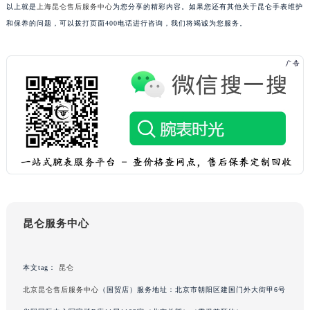
以上就是
上海昆仑售后服务中心
为您分享的精彩内容。如果您还有其他关于昆仑手表维护
黑龙江省绥化市北林区新华街与康庄路交叉口昆仑售后服务中心（需提前预约）
和保养的问题，可以拨打页面400电话进行咨询，我们将竭诚为您服务。
黑龙江省伊春市伊美区通河路昆仑售后服务中心（需提前预约）
吉林省白城市洮北区明仁南街昆仑售后服务中心（需提前预约）
吉林省白山市浑江区浑江大街昆仑售后服务中心（需提前预约）
吉林省吉林市船营区河南街昆仑售后服务中心（需提前预约）
吉林省辽源市龙山区人民大街昆仑售后服务中心（需提前预约）
吉林省梅河口市新华街道梅河大街昆仑售后服务中心（需提前预约）
吉林省四平市铁东区紫气大路与南九经街交汇处昆仑售后服务中心（需提前预约）
吉林省松原市宁江区五环大街昆仑售后服务中心（需提前预约）
吉林省通化市东昌区环通乡江南大街昆仑售后服务中心（需提前预约）
吉林省延边市延吉市解放路昆仑售后服务中心（需提前预约）
昆仑服务中心
辽宁省鞍山市铁东区站前街昆仑售后服务中心（需提前预约）
辽宁省本溪市平山区胜利路昆仑售后服务中心（需提前预约）
辽宁省朝阳市双塔区新华路昆仑售后服务中心（需提前预约）
本文tag：
昆仑
辽宁省丹东市振兴区七经街昆仑售后服务中心（需提前预约）
北京昆仑售后服务中心
（国贸店）服务地址：北京市朝阳区建国门外大街甲6号
辽宁省抚顺市新抚区东一路昆仑售后服务中心（需提前预约）