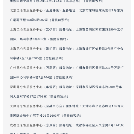
华熙国际中心写字楼D座11层1102室（北京总部）（需提前预约）
辽宁省阜新市海州区解放大街昆仑售后服务中心（需提前预约）
北京昆仑售后服务中心
（王府井店）服务地址：北京市东城区东长安街1号东方
辽宁省葫芦岛市连山区中央路昆仑售后服务中心（需提前预约）
广场写字楼W3座6层602室（需提前预约）
辽宁省锦州市古塔区中央大街昆仑售后服务中心（需提前预约）
上海昆仑售后服务中心
（宏伊店）服务地址：上海市黄浦区南京东路299号宏伊
辽宁省辽阳市白塔区新运大街昆仑售后服务中心（需提前预约）
国际广场写字楼8层806室（需提前预约）
辽宁省盘锦市兴隆台区石油大街昆仑售后服务中心（需提前预约）
辽宁省铁岭市银州区南马路昆仑售后服务中心（需提前预约）
上海昆仑售后服务中心
（港汇店）服务地址：上海市徐汇区虹桥路3号港汇中心
辽宁省营口市站前区市府路与渤海大街交叉口昆仑售后服务中心（需提前预约）
写字楼2座37层3705室（需提前预约）
辽宁省沈阳市沈河区中街路137号亨得利名表维修授权店1楼昆仑售后服务中心（需提前预约）
广州昆仑售后服务中心
（万菱店）服务地址：广州市天河区天河路230号万菱汇
辽宁省沈阳市沈河区中街路83号亨得利名表维修授权店1楼昆仑售后服务中心（需提前预约）
国际中心写字楼A塔7层704室（需提前预约）
北京市朝阳区建国门外大街甲6号华熙国际中心D座11层1102室昆仑售后服务中心（北京总部）（需提前预约）
深圳昆仑售后服务中心
（华润店）服务地址：深圳市罗湖区深南东路5001号华
北京市东城区东长安街1号王府井东方广场W3座6层602室昆仑售后服务中心（需提前预约）
润大厦写字楼17层1701室（需提前预约）
河北省保定市竞秀区朝阳北大街北国先天下昆仑售后服务中心（需提前预约）
天津昆仑售后服务中心
（金融中心店）服务地址：天津市和平区赤峰道136号天
内蒙古自治区阿拉善盟市左旗土尔扈特大街昆仑售后服务中心（需提前预约）
内蒙古自治区巴彦淖尔市临河区新华街昆仑售后服务中心（需提前预约）
津国际金融中心写字楼26层2603室（需提前预约）
内蒙古自治区包头市青山区幸福路甲3号王府井百货名表维修昆仑售后服务中心（需提前预约）
成都昆仑售后服务中心
（东原店）服务地址：成都市锦江区人民东路6号SAC东
内蒙古自治区赤峰市红山区哈达街昆仑售后服务中心（需提前预约）