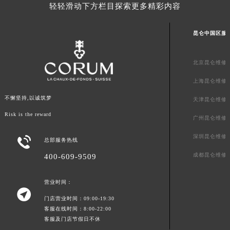
轻轻滑动下方栏目探索更多精彩内容
广东省河源市源城区越王大道昆仑售后服务中心（需提前预约）
广东省惠州市惠城区江北文昌一路7号华贸大厦1座30层3005室昆仑售后服务中心（需提前预约）
昆仑中国区服
广东省江门市蓬江区广场西路昆仑售后服务中心（需提前预约）
广东省揭阳市榕城进贤门步行街昆仑售后服务中心（需提前预约）
北京昆仑维修
广东省茂名市电白区水东街道迎宾大道昆仑售后服务中心（需提前预约）
上海昆仑维修
广东省梅州市梅江区金燕大道昆仑售后服务中心（需提前预约）
广东省清远市清城区湖西路昆仑售后服务中心（需提前预约）
不懈坚持,以诚筑梦
天津昆仑维修
广东省汕头市龙湖区长平路昆仑售后服务中心（需提前预约）
Risk is the reward
广州昆仑维修
广东省汕尾市城区香洲街道园林社区翠园街昆仑售后服务中心（需提前预约）
深圳昆仑维修

广东省韶关市武江区芙蓉新区与老城中心交汇处昆仑售后服务中心（需提前预约）
总部服务热线
广东省深圳市罗湖区深南东路5001号华润大厦17层1701室昆仑售后服务中心（需提前预约）
成都昆仑维修
400-609-9509
广东省阳江市江城区东风一路昆仑售后服务中心（需提前预约）
营业时间：
广东省云浮市云城区金山路昆仑售后服务中心（需提前预约）

广东省湛江市赤坎区观海北路昆仑售后服务中心（需提前预约）
门店营业时间：09:00-19:30
客服在线时间：8:00-22:00
广东省肇庆市端州区信安大道与砚都大道交汇处昆仑售后服务中心（需提前预约）
客服及门店节假日不休
广西壮族自治区百色市右江区中山二路昆仑售后服务中心（需提前预约）