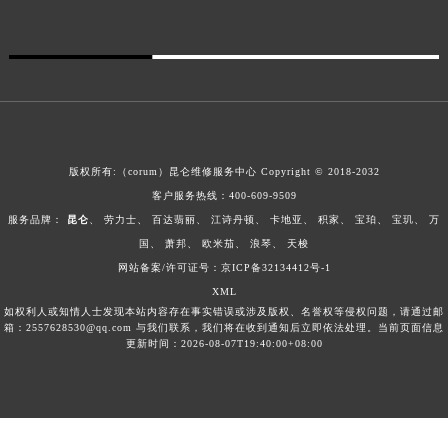
广西壮族自治区北海市海城区北京路昆仑售后服务中心（需提前预约）
广西壮族自治区崇左市江州区石景林街道友谊大道与丽川路交汇处昆仑售后服务中心（需提前预约）
广西壮族自治区防城港市港口区金花茶大道昆仑售后服务中心（需提前预约）
广西壮族自治区贵港市港北区港城街道布山大道与仙衣路交叉口昆仑售后服务中心（需提前预约）
广西壮族自治区桂林市秀峰区红岭路昆仑售后服务中心（需提前预约）
广西壮族自治区河池市金城江区金城江街道朝阳路昆仑售后服务中心（需提前预约）
版权所有:（corum）昆仑维修服务中心 Copyright © 2018-2032
广西壮族自治区贺州市八步区城东街道灵峰南路昆仑售后服务中心（需提前预约）
客户服务热线：
400-609-9509
广西壮族自治区来宾市兴宾区桂中大道昆仑售后服务中心（需提前预约）
服务品牌：
昆仑
、
劳力士
、
百达翡丽
、
江诗丹顿
、
卡地亚
、
积家
、
宝珀
、
宝玑
、
万
广西壮族自治区柳州市城中区中山中路昆仑售后服务中心（需提前预约）
国
、
萧邦
、
欧米茄
、
浪琴
、
天梭
网站备案/许可证号：京ICP备32134412号-1
广西壮族自治区钦州市钦南区金海湾东大街昆仑售后服务中心（需提前预约）
XML
广西壮族自治区梧州市万秀区龙湖镇高旺路昆仑售后服务中心（需提前预约）
如权利人或知情人士发现本站内容存在事实错误或涉及版权、名誉权等侵权问题，请通过邮
广西壮族自治区玉林市玉州区金玉路昆仑售后服务中心（需提前预约）
箱：2557628530@qq.com 与我们联系，我们将在收到通知后立即依法处理。当前页面信息
更新时间：2026-08-07T19:40:00+08:00
海南省儋州市儋州市那大镇兰洋北路昆仑售后服务中心（需提前预约）
海南省东方市八所镇解放西路昆仑售后服务中心（需提前预约）
海南省琼海市嘉积镇东风路昆仑售后服务中心（需提前预约）
海南省三沙市西沙区西沙群岛永兴岛北京路昆仑售后服务中心（需提前预约）