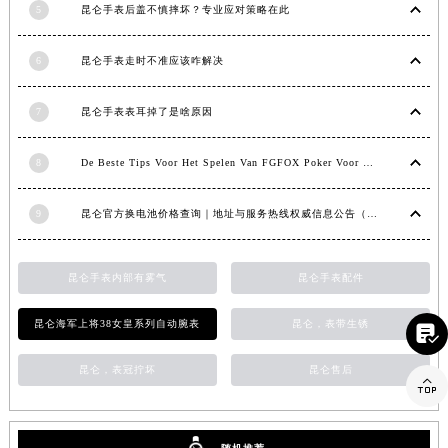
5
昆仑手表后盖不慎摔坏？专业应对策略在此
山东省济宁市任城区太白楼路昆仑售后服务中心（需提前预约）
山东省莱芜市文化南路8号银座商城名表维修一楼名表维修昆仑售后服务中心（需提前预约）
6
昆仑手表走时不准应该咋解决
山东省临沂市兰山区解放路昆仑售后服务中心（需提前预约）
山东省日照市东港区烟台路昆仑售后服务中心（需提前预约）
7
昆仑手表表耳掉了是啥原因
山东省泰安市泰山区财源街道泰山大街昆仑售后服务中心（需提前预约）
山东省威海市环翠区新威海路89号振华商厦一楼名表维修昆仑售后服务中心（需提前预约）
8
De Beste Tips Voor Het Spelen Van FGFOX Poker Voor Beginners
山东省潍坊市奎文区东风东街昆仑售后服务中心（需提前预约）
9
昆仑官方换电池价格查询｜地址与服务热线权威信息公告（2026年7月最新）
山东省枣庄市滕州市北辛路与善国路交叉口昆仑售后服务中心（需提前预约）
山东省淄博市张店区金晶大道昆仑售后服务中心（需提前预约）
上海市黄浦区南京东路299号宏伊国际广场写字楼8层806室昆仑售后服务中心（需提前预约）
昆仑手表内部有雾气
昆仑手表配件
上海市徐汇区虹桥路3号港汇中心2座37层3705室昆仑售后服务中心（需提前预约）
昆仑海军上将38女皇系列自动腕表
昆仑，表带生锈
浙江省杭州市上城区钱江路1366号华润大厦A座5层503-5室昆仑售后服务中心（需提前预约）

浙江省湖州市吴兴区劳动路昆仑售后服务中心（需提前预约）
昆仑，表冠拧坏
昆仑售后

浙江省嘉兴市南湖区广益路705号嘉兴世界贸易中心A座13层1304室昆仑售后服务中心（需提前预约）
浙江省金华市金东区东市南街777号金华万达广场4号楼22楼2209室昆仑售后服务中心（需提前预约）
浙江省丽水市莲都区解放街昆仑售后服务中心（需提前预约）