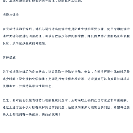
迹。清洗后还需进行必要的保养处理，以防止再次生锈。
西安市碑林区南关正街88号华侨城长安国际中心E座6楼10室（需提前预约）
海口市龙华区金贸东路5号海口华润大厦B座17层1707室（需提前预约）
润滑与保养
唐山市路南区新华东道100号万达广场写字楼A座10层1002室（需提前预约）
在完成清洗和干燥后，对机芯进行适当的润滑也是防止生锈的重要步骤。使用专用的润滑
台州市椒江区东海大道1800号腾达中心东1幢20楼2002室（需提前预约）
油对关键部位进行润滑处理，可以有效减少部件间的摩擦，降低因摩擦产生的热量和氧化
内蒙古自治区呼和浩特市玉泉区大学西街70号华润万象城写字楼（鄂尔多斯大厦）23层2326室（需提前预约）
反应，从而减少生锈的可能性。
甘肃省兰州市七里河区西津西路16号兰州中心写字楼21层2102室（需提前预约）
重庆市解放碑渝中区民权路28号英利国际金融中心写字楼20层01室（需提前预约）
防护措施
黑龙江省大庆市萨尔图区会战大街昆仑售后服务中心（需提前预约）
为了长期保持机芯的良好状态，建议采取一些防护措施。例如，在潮湿环境中佩戴时尽量
黑龙江省鹤岗市向阳区红军路昆仑售后服务中心（需提前预约）
减少时间；避免接触化学物质；定期进行专业保养检查等。这些措施可以有效延长机械表
黑龙江省黑河市爱辉区中央街昆仑售后服务中心（需提前预约）
使用寿命，并保持其最佳性能状态。
黑龙江省鸡西市鸡冠区红军路昆仑售后服务中心（需提前预约）
黑龙江省佳木斯市向阳区长安路昆仑售后服务中心（需提前预约）
总之，面对昆仑机械表机芯出现的生锈问题时，及时采取正确的处理方法是非常重要的。
黑龙江省牡丹江市东安区太平路昆仑售后服务中心（需提前预约）
通过上述方法不仅可以有效解决当前的问题，还能预防未来可能出现的问题。希望每位爱
黑龙江省七台河市桃山区大同街昆仑售后服务中心（需提前预约）
表人士都能拥有一块健康、美丽的腕表！
黑龙江省齐齐哈尔市龙沙区龙华路昆仑售后服务中心（需提前预约）
黑龙江省双鸭山市尖山区新兴大街昆仑售后服务中心（需提前预约）