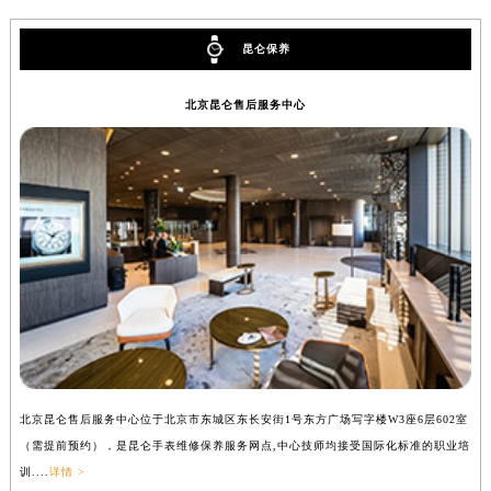
山西省长治市潞州区英雄中路昆仑售后服务中心（需提前预约）
昆仑保养
山西省太原市迎泽区迎泽街道解放路15号亨得利名表维修授权店3楼昆仑售后服务中心（需提前预约）
天津市和平区赤峰道136号天津国际金融中心26层2603室昆仑售后服务中心（需提前预约）
北京昆仑售后服务中心
安徽省安庆市迎江区人民路昆仑售后服务中心（需提前预约）
安徽省蚌埠市蚌山区淮河路昆仑售后服务中心（需提前预约）
安徽省亳州市谯城区魏武大道昆仑售后服务中心（需提前预约）
安徽省池州市贵池区长江路昆仑售后服务中心（需提前预约）
安徽省滁州市琅琊区南谯北路昆仑售后服务中心（需提前预约）
安徽省阜阳市颍州区颍州北路昆仑售后服务中心（需提前预约）
安徽省淮北市相山区淮海路昆仑售后服务中心（需提前预约）
安徽省淮南市田家庵区国庆中路昆仑售后服务中心（需提前预约）
安徽省黄山市屯溪区黄山西路昆仑售后服务中心（需提前预约）
安徽省六安市金安区解放中路昆仑售后服务中心（需提前预约）
北京昆仑售后服务中心位于北京市东城区东长安街1号东方广场写字楼W3座6层602室
上
安徽省马鞍山市雨山区湖南西路昆仑售后服务中心（需提前预约）
（需提前预约），是昆仑手表维修保养服务网点,中心技师均接受国际化标准的职业培
（
安徽省宿州市埇桥区人民中路昆仑售后服务中心（需提前预约）
训....
详情 >
训..
安徽省铜陵市铜官区石城大道昆仑售后服务中心（需提前预约）