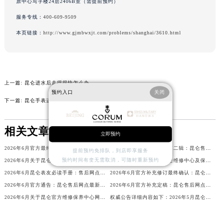
原中心写字楼24层2406B室（需提前预约）
内蒙古自治区鄂尔多斯市东胜区伊金霍洛街昆仑售后服务中心（需提前预约）
服务专线：
400-609-9509
内蒙古自治区呼伦贝尔市海拉尔区中央街昆仑售后服务中心（需提前预约）
本页链接：
http://www.gjmbwxjt.com/problems/shanghai/3610.html
内蒙古自治区通辽市科尔沁区明仁大街昆仑售后服务中心（需提前预约）
内蒙古自治区乌海市海勃湾区人民南路昆仑售后服务中心（需提前预约）
内蒙古自治区乌兰察布市集宁区恩和大街昆仑售后服务中心（需提前预约）
内蒙古自治区锡林郭勒盟市锡林浩特市光明街与额尔敦路交叉口昆仑售后服务中心（需提前预约）
上一篇:
昆仑进水后走得很快怎么办
内蒙古自治区兴安盟市乌兰浩特市兴安大街昆仑售后服务中心（需提前预约）
预约入口
关闭
下一篇:
昆仑手表进灰了解决办法深度解析
山西省大同市平城区迎宾街昆仑售后服务中心（需提前预约）
山西省晋城市城区黄华街昆仑售后服务中心（需提前预约）
相关文章
山西省晋中市榆次区顺城街昆仑售后服务中心（需提前预约）
立即预约
山西省临汾市尧都区解放路昆仑售后服务中心（需提前预约）
2026年6月官方最终文件对外发布完毕：昆仑售后维修保养中心搬迁与新增事项
2026年6月官方最新发布第二辑：昆仑售后网点迁址与新设
提前预约免排队，到店即享服务
预约时间有变无需取消，可随时重新预约
2026年6月关于昆仑官方维修保养服务中心搬迁及新增的正式文件文本
2026年6月官方发布：昆仑维修中心及保养网点搬迁与新增
山西省吕梁市离石区永宁中路与建设街交叉口昆仑售后服务中心（需提前预约）
2026年6月昆仑表友必读手册：售后网点搬迁及新开
2026年6月官方补充修订最终确认：昆仑售后网点迁址与新增
山西省朔州市朔城区怡西路与鄯阳西街交汇处昆仑售后服务中心（需提前预约）
2026年6月官方通告：昆仑售后网点最新调整（含迁址与新增）
2026年6月官方补充定稿：昆仑售后网点迁址与新增
山西省忻州市忻府区和平东街与七一南路交叉口昆仑售后服务中心（需提前预约）
2026年6月关于昆仑官方维修保养中心网点搬迁及新增的公告
权威公告详细内容如下：2026年5月昆仑官方维修保养服务中心网点变动情况
山西省阳泉市郊区平阳东街与新城大道交叉口昆仑售后服务中心（需提前预约）
山西省运城市盐湖区河东街昆仑售后服务中心（需提前预约）