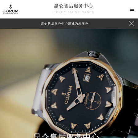
昆仑售后服务中心

CORUM MAINTENANCE

昆仑售后服务中心竭诚为您服务！
中心介绍
联系我们
2026年8月昆仑中国区售后服务网络优化升级公告
2026年8月昆仑全国官方售后客户服务热线：400-609-9509
昆仑官方全国统一服务热线400-609-9509，服务覆盖中国大陆、香港、澳门、台湾全部区域（非大陆需加拨“+86”）
2026年8月昆仑售后服务中心最新网点地址：
北京市朝阳区建国门外大街甲6号华熙国际中心写字楼D座11层1102室（北京总部）（需提前预约）
昆仑售后服务中心
北京市东城区东长安街1号东方广场写字楼W3座6层602室（需提前预约）