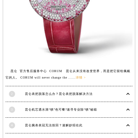
江苏省扬州市邗江区国展路29号星耀天地写字楼1号楼18层1803室昆仑售后服务中心（需提前预约）
江苏省镇江市京口区中山东路昆仑售后服务中心（需提前预约）
江西省抚州市临川区赣东大道昆仑售后服务中心（需提前预约）
江西省赣州市章贡区文清路昆仑售后服务中心（需提前预约）
江西省吉安市吉州区井冈山大道昆仑售后服务中心（需提前预约）
江西省景德镇市珠山区珠山中路昆仑售后服务中心（需提前预约）
江西省九江市浔阳区浔阳路昆仑售后服务中心（需提前预约）
江西省南昌市红谷滩新区红谷中大道998号绿地双子塔（中央广场）A1座办公楼14层1407室昆仑售后服务中心（需提前预约）
昆仑 官方售后服务中心 CORUM 昆仑从来没有改变世界，而是把它留给佩戴
江西省萍乡市安源区萍安北大道与康庄路交叉口昆仑售后服务中心（需提前预约）
它的人。 CORUM will never change the ......
详情 >
江西省上饶市信州区滨江西路昆仑售后服务中心（需提前预约）
江西省新余市渝水区北湖西路昆仑售后服务中心（需提前预约）
2
昆仑表把脱落怎么办？昆仑表把脱落解决方法
江西省宜春市袁州区中山中路昆仑售后服务中心（需提前预约）
江西省鹰潭市月湖区胜利东路昆仑售后服务中心（需提前预约）
3
昆仑机芯遇水滴“锈”色可餐?速寻专业除“锈”秘籍
山东省德州市德城区东风中路昆仑售后服务中心（需提前预约）
4
昆仑腕表表冠无法按回？速解妙招在此
山东省东营市东营区济南路昆仑售后服务中心（需提前预约）
山东省济南市历下区经十路11111号华润中心写字楼（万象城）15层1508室昆仑售后服务中心（需提前预约）