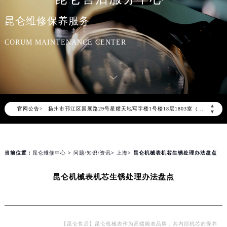
天津市和平区赤峰道136号天津国际金融中心写字楼26层2603室（需提前预约）
昆仑维修保养服务
上海市徐汇区虹桥路3号港汇中心写字楼2座37层3705室（需提前预约）
上海市黄浦区南京东路299号宏伊国际广场写字楼8层806室（需提前预约）
CORUM MAINTENANCE CENTER
南京市秦淮区中山南路1号（新街口）南京中心写字楼22层C1-1室（需提前预约）
常州市新北区龙锦路1590号现代传媒中心写字楼5号楼10层1008室（需提前预约）
徐州市鼓楼区淮海东路29号苏宁广场IFC国际金融中心写字楼35层3508室（需提前预约）
扬州市邗江区国展路29号星耀天地写字楼1号楼18层1803室（需提前预约）
▲
官网公告>
盐城市盐都区世纪大道5号盐城金融城写字楼1号楼16层1604室（需提前预约）
▼
泰州市海陵区永定东路399号置地商务中心东塔写字楼（华润万象城）17层1706室（需提前预约）
宁波市江北区大闸南路500号来福士广场办公楼20层2009室（需提前预约）
杭州市上城区钱江路1366号华润大厦写字楼A座5层503-5室（需提前预约）
当前位置：
昆仑维修中心
>
问题/知识/资讯
>
上海
> 昆仑机械表机芯生锈处理办法盘点
金华市金东区东市南街777号金华万达广场写字楼4号楼22层2209室（需提前预约）
昆仑机械表机芯生锈处理办法盘点
绍兴市越城区胜利东路379号世茂天际中心写字楼8层805室（需提前预约）
嘉兴市南湖区广益路705号嘉兴世界贸易中心写字楼A座13层1304室（需提前预约）
南昌市红谷滩新区红谷中大道998号绿地双子塔（中央广场）A1座办公楼14层07室（需提前预约）
济南市历下区经十路11111号华润中心写字楼（万象城）15层1508室（需提前预约）
【昆仑售后】昆仑机械表作为高端腕表品牌，其内部机芯的保养