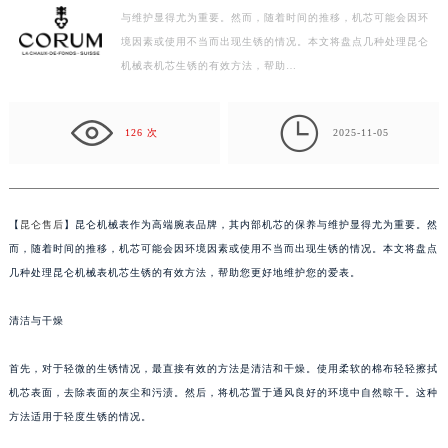
与维护显得尤为重要。然而，随着时间的推移，机芯可能会因环
广州市天河区天河路230号万菱汇国际中心写字楼A塔7层704室（需提前预约）
境因素或使用不当而出现生锈的情况。本文将盘点几种处理昆仑
广州市越秀区环市东路371-375号世界贸易中心大厦南塔写字楼15层07室（需提前预约）
机械表机芯生锈的有效方法，帮助…
深圳市罗湖区深南东路5001号华润大厦写字楼17层1701室（需提前预约）
惠州市惠城区江北文昌一路7号华贸大厦写字楼1座30层05室（需提前预约）

厦门市思明区湖滨东路95号华润大厦写字楼B座11层1104室（需提前预约）
126 次
2025-11-05
福州市鼓楼区五四路128-1号恒力城写字楼15层03室（需提前预约）
成都市锦江区人民东路6号SAC东原中心写字楼24层2406B室（需提前预约）
重庆市江北区观音桥步行街2号融恒时代广场写字楼9层902室（需提前预约）
【
昆仑售后
】昆仑机械表作为高端腕表品牌，其内部机芯的保养与维护显得尤为重要。然
长沙市芙蓉区定王台街道建湘路393号世茂环球金融中心写字楼（芙蓉广场）10层13室（需提前预约）
而，随着时间的推移，机芯可能会因环境因素或使用不当而出现生锈的情况。本文将盘点
郑州市二七区铭功路10号华润大厦写字楼29层2905室（需提前预约）
几种处理昆仑机械表机芯生锈的有效方法，帮助您更好地维护您的爱表。
太原市迎泽区解放路15号亨得利名表服务中心（品牌授权店）3层整层（需提前预约）
清洁与干燥
沈阳市沈河区中街路137号亨得利名表服务中心（品牌授权店）1层整层（需提前预约）
沈阳市沈河区中街路83号亨得利名表服务中心（品牌授权店）1层整层（需提前预约）
首先，对于轻微的生锈情况，最直接有效的方法是清洁和干燥。使用柔软的棉布轻轻擦拭
乌鲁木齐市天山区红山路26号时代广场（CCMALL）C座17层17-B（需提前预约）
机芯表面，去除表面的灰尘和污渍。然后，将机芯置于通风良好的环境中自然晾干。这种
温州市鹿城区锦绣路1067号置信广场10层1015室（需提前预约）
方法适用于轻度生锈的情况。
哈尔滨市道里区友谊西路600号富力中心T2座写字楼29层03室（需提前预约）