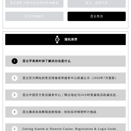
昆仑海军上将38女皇系列自动腕表
昆仑，表冠拧坏
山东省威海市环翠区新威海路89号振华商厦一楼名表维修昆仑售后服务中心（需提前预约）
山东省潍坊市奎文区东风东街昆仑售后服务中心（需提前预约）
昆仑手表配件
昆仑售后
山东省枣庄市滕州市北辛路与善国路交叉口昆仑售后服务中心（需提前预约）
山东省淄博市张店区金晶大道昆仑售后服务中心（需提前预约）
上海市黄浦区南京东路299号宏伊国际广场写字楼8层806室昆仑售后服务中心（需提前预约）
随机推荐
上海市徐汇区虹桥路3号港汇中心2座37层3705室昆仑售后服务中心（需提前预约）
浙江省杭州市上城区钱江路1366号华润大厦A座5层503-5室昆仑售后服务中心（需提前预约）
1
昆仑手表表针掉了解决办法是什么
浙江省湖州市吴兴区劳动路昆仑售后服务中心（需提前预约）
浙江省嘉兴市南湖区广益路705号嘉兴世界贸易中心A座13层1304室昆仑售后服务中心（需提前预约）
2
昆仑官方网站的售后维修保养服务中心权威公示（2026年7月最新）
浙江省金华市金东区东市南街777号金华万达广场4号楼22楼2209室昆仑售后服务中心（需提前预约）
浙江省丽水市莲都区解放街昆仑售后服务中心（需提前预约）
3
昆仑中国官方售后服务中心｜网点地址与24小时客服电话权威信息通告（2026年7月最新）
浙江省宁波市江北区大闸南路500号来福士广场办公楼20层2009室昆仑售后服务中心（需提前预约）
浙江省衢州市柯城区上街昆仑售后服务中心（需提前预约）
4
昆仑腕表发条断裂急救指南：轻松应对精密时计挑战
浙江省绍兴市越城区胜利东路379号世茂天际中心写字楼8层805室昆仑售后服务中心（需提前预约）
浙江省舟山市定海区解放东路昆仑售后服务中心（需提前预约）
澳门特别行政区大堂区议事亭前地（新马路）昆仑售后服务中心（需提前预约）
5
Getting Started at Ninewin Casino: Registration & Login Guide