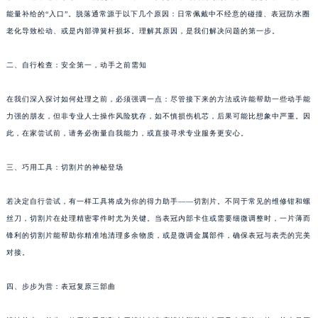
苏州市苏州工业园区星港街199号苏州中心办公楼C座22层08室（需提前预约）
能量补给的“入口”。脱落通常源于以下几个原因：日常佩戴中不经意的碰撞、表冠防水圈
老化导致松动、或是内部弹簧杆损坏。理解其原因，是我们解决问题的第一步。
武汉市江汉区解放大道686号世界贸易大厦38层09室（需提前预约）
南宁市青秀区金湖路59号地王大厦12楼1224室（需提前预约）
二、自行检查：安全第一，动手之前需知
合肥市蜀山区潜山路111号万象城华润大厦B座12楼03室（需提前预约）
泉州市丰泽区宝洲路729号浦西万达中心写字楼A座7楼709室（需提前预约）
在我们深入探讨如何处理之前，必须强调一点：尽管接下来的方法或许能帮助一些动手能
青岛市南区山东路6号华润大厦B座22层04室（需提前预约）
力强的朋友，但非专业人士操作风险犹存，如不慎损伤机芯，后果可能比想象中严重。因
烟台市芝罘区胜利路139号万达金融中心A座907室（需提前预约）
此，在家尝试前，请务必衡量自我能力，或直接寻求专业服务更安心。
长春市朝阳区西安大路727号中银大厦A座(旺进大厦)18层09室（需提前预约）
三、巧用工具：切割片的神秘登场
贵阳市南明区都司高架桥路33号亨特国际金融中心14楼14D（需提前预约）
昆明市盘龙区北京路928号同德昆明广场写字楼10层06室（需提前预约）
若决定自行尝试，有一样工具将成为你的得力助手——切割片。不同于常见的维修钳和螺
石家庄市长安区中山东路39号勒泰中心写字楼B座13层07室（需提前预约）
丝刀，切割片在处理精密零件时尤为关键。当表冠内部卡住或需要细微调整时，一片薄而
西安市碑林区南关正街88号华侨城长安国际中心E座6楼10室（需提前预约）
锋利的切割片能帮助你精准地清理多余物质，或是微调金属部件，确保表冠与表壳的完美
海口市龙华区金贸东路5号海口华润大厦B座17层1707室（需提前预约）
对接。
唐山市路南区新华东道100号万达广场写字楼A座10层1002室（需提前预约）
四、步步为营：表冠复原三部曲
台州市椒江区东海大道1800号腾达中心东1幢20楼2002室（需提前预约）
内蒙古自治区呼和浩特市玉泉区大学西街70号华润万象城写字楼（鄂尔多斯大厦）23层2326室（需提前预约）