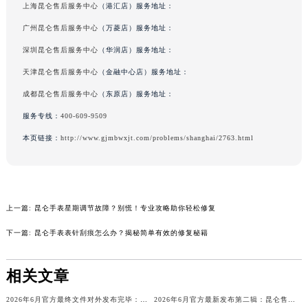
上海昆仑售后服务中心
（港汇店）服务地址：
辽宁省铁岭市银州区南马路昆仑售后服务中心（需提前预约）
广州昆仑售后服务中心
（万菱店）服务地址：
辽宁省营口市站前区市府路与渤海大街交叉口昆仑售后服务中心（需提前预约）
深圳昆仑售后服务中心
（华润店）服务地址：
辽宁省沈阳市沈河区中街路137号亨得利名表维修授权店1楼昆仑售后服务中心（需提前预约）
辽宁省沈阳市沈河区中街路83号亨得利名表维修授权店1楼昆仑售后服务中心（需提前预约）
天津昆仑售后服务中心
（金融中心店）服务地址：
北京市朝阳区建国门外大街甲6号华熙国际中心D座11层1102室昆仑售后服务中心（北京总部）（需提前预约）
成都昆仑售后服务中心
（东原店）服务地址：
北京市东城区东长安街1号王府井东方广场W3座6层602室昆仑售后服务中心（需提前预约）
服务专线：
400-609-9509
河北省保定市竞秀区朝阳北大街北国先天下昆仑售后服务中心（需提前预约）
本页链接：
http://www.gjmbwxjt.com/problems/shanghai/2763.html
内蒙古自治区阿拉善盟市左旗土尔扈特大街昆仑售后服务中心（需提前预约）
内蒙古自治区巴彦淖尔市临河区新华街昆仑售后服务中心（需提前预约）
内蒙古自治区包头市青山区幸福路甲3号王府井百货名表维修昆仑售后服务中心（需提前预约）
内蒙古自治区赤峰市红山区哈达街昆仑售后服务中心（需提前预约）
上一篇:
昆仑手表星期调节故障？别慌！专业攻略助你轻松修复
内蒙古自治区鄂尔多斯市东胜区伊金霍洛街昆仑售后服务中心（需提前预约）
下一篇:
昆仑手表表针刮痕怎么办？揭秘简单有效的修复秘籍
内蒙古自治区呼伦贝尔市海拉尔区中央街昆仑售后服务中心（需提前预约）
内蒙古自治区通辽市科尔沁区明仁大街昆仑售后服务中心（需提前预约）
相关文章
内蒙古自治区乌海市海勃湾区人民南路昆仑售后服务中心（需提前预约）
2026年6月官方最终文件对外发布完毕：昆仑售后维修保养中心搬迁与新增事项
2026年6月官方最新发布第二辑：昆仑售后网点迁址与新设
内蒙古自治区乌兰察布市集宁区恩和大街昆仑售后服务中心（需提前预约）