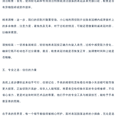
清洁检查：首先，使用软毛刷和专用清洁剂彻底清洁脱落的表冠及表壳接口处，检查是否
甘肃省兰州市七里河区西津西路16号兰州中心写字楼21层2102室（需提前预约）
有异物阻碍或部件损坏。
重庆市解放碑渝中区民权路28号英利国际金融中心写字楼20层01室（需提前预约）
黑龙江省大庆市萨尔图区会战大街昆仑售后服务中心（需提前预约）
精准调整：这一步，我们的切割片隆重登场。小心地利用切割片去除表冠槽内或弹簧杆上
的多余物质，注意力度，避免伤及无辜。对于过松的情况，可能还需微量削减表冠内部，
黑龙江省鹤岗市向阳区红军路昆仑售后服务中心（需提前预约）
以确保紧固。
黑龙江省黑河市爱辉区中央街昆仑售后服务中心（需提前预约）
黑龙江省鸡西市鸡冠区红军路昆仑售后服务中心（需提前预约）
谨慎组装：一切准备就绪后，轻轻地将表冠按正确方向旋入表壳，过程中感受阻力变化，
黑龙江省佳木斯市向阳区长安路昆仑售后服务中心（需提前预约）
确保它既不松动也不过分紧绷。最后，检查表冠功能是否恢复正常，如调整时间和上链是
黑龙江省牡丹江市东安区太平路昆仑售后服务中心（需提前预约）
否顺畅。
黑龙江省七台河市桃山区大同街昆仑售后服务中心（需提前预约）
五、专业之选：信任的力量
黑龙江省齐齐哈尔市龙沙区龙华路昆仑售后服务中心（需提前预约）
黑龙江省双鸭山市尖山区新兴大街昆仑售后服务中心（需提前预约）
虽然上述步骤听起来似乎可行，但请记住，手表的精密性意味着任何微小失误都可能导致
黑龙江省绥化市北林区新华街与康庄路交叉口昆仑售后服务中心（需提前预约）
更大损害。正如切割片虽妙，却非人人能驾驭。将爱表交给经验丰富的专业维修师，不仅
黑龙江省伊春市伊美区通河路昆仑售后服务中心（需提前预约）
省心省力，更是对这块时间艺术品的尊重。他们手中的专业工具与精湛技艺，能给予手表
吉林省白城市洮北区明仁南街昆仑售后服务中心（需提前预约）
最妥善的照顾。
吉林省白山市浑江区浑江大街昆仑售后服务中心（需提前预约）
在手表的世界里，每一个细节都值得被精心呵护。面对表冠脱落这样的小插曲，无论是选
吉林省吉林市船营区河南街昆仑售后服务中心（需提前预约）