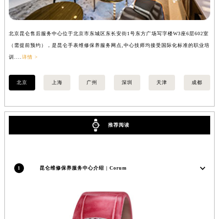
安徽省亳州市谯城区魏武大道昆仑售后服务中心（需提前预约）
安徽省池州市贵池区长江路昆仑售后服务中心（需提前预约）
北京昆仑售后服务中心位于北京市东城区东长安街1号东方广场写字楼W3座6层602室
上
安徽省滁州市琅琊区南谯北路昆仑售后服务中心（需提前预约）
（需提前预约），是昆仑手表维修保养服务网点,中心技师均接受国际化标准的职业培
（
安徽省阜阳市颍州区颍州北路昆仑售后服务中心（需提前预约）
训....
详情 >
训..
安徽省淮北市相山区淮海路昆仑售后服务中心（需提前预约）
安徽省淮南市田家庵区国庆中路昆仑售后服务中心（需提前预约）
北京
上海
广州
深圳
天津
成都
安徽省黄山市屯溪区黄山西路昆仑售后服务中心（需提前预约）
安徽省六安市金安区解放中路昆仑售后服务中心（需提前预约）
安徽省马鞍山市雨山区湖南西路昆仑售后服务中心（需提前预约）
推荐阅读
安徽省宿州市埇桥区人民中路昆仑售后服务中心（需提前预约）
安徽省铜陵市铜官区石城大道昆仑售后服务中心（需提前预约）
安徽省芜湖市镜湖区中山路步行街昆仑售后服务中心（需提前预约）
1
昆仑维修保养服务中心介绍 | Corum
安徽省宣城市宣州区叠嶂西路昆仑售后服务中心（需提前预约）
福建省龙岩市新罗区九一南路昆仑售后服务中心（需提前预约）
福建省南平市建阳区人民西路昆仑售后服务中心（需提前预约）
福建省宁德市蕉城区天湖东路昆仑售后服务中心（需提前预约）