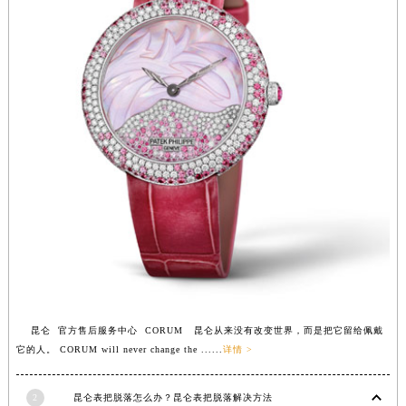
福建省莆田市城厢区霞林街道荔华东大道昆仑售后服务中心（需提前预约）
福建省三明市三元区东乾二路昆仑售后服务中心（需提前预约）
福建省漳州市龙文区步港路昆仑售后服务中心（需提前预约）
江苏省常州市新北区龙锦路1590号现代传媒中心5号楼10层1008室昆仑售后服务中心（需提前预约）
江苏省淮安市清江浦区淮海北路昆仑售后服务中心（需提前预约）
江苏省连云港市海州区通灌北路昆仑售后服务中心（需提前预约）
江苏省南京市秦淮区中山南路1号南京中心22层22-C1-C3室昆仑售后服务中心（需提前预约）
江苏省宿迁市宿城区西湖路昆仑售后服务中心（需提前预约）
江苏省泰州市海陵区永定东路399号置地商务中心东塔（华润万象城）17层1706室昆仑售后服务中心（需提前预约）
江苏省徐州市鼓楼区淮海东路29号苏宁广场IFC国际金融中心35层3508室昆仑售后服务中心（需提前预约）
江苏省盐城市盐都区世纪大道5号盐城金融城写字楼1号楼16层1604室昆仑售后服务中心（需提前预约）
江苏省扬州市邗江区国展路29号星耀天地写字楼1号楼18层1803室昆仑售后服务中心（需提前预约）
江苏省镇江市京口区中山东路昆仑售后服务中心（需提前预约）
昆仑 官方售后服务中心 CORUM 昆仑从来没有改变世界，而是把它留给佩戴
江西省抚州市临川区赣东大道昆仑售后服务中心（需提前预约）
它的人。 CORUM will never change the ......
详情 >
江西省赣州市章贡区文清路昆仑售后服务中心（需提前预约）
2
昆仑表把脱落怎么办？昆仑表把脱落解决方法
江西省吉安市吉州区井冈山大道昆仑售后服务中心（需提前预约）