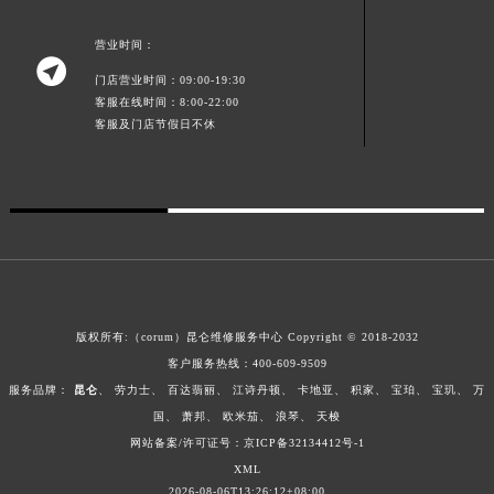
广东省梅州市梅江区金燕大道昆仑售后服务中心（需提前预约）
营业时间：
广东省清远市清城区湖西路昆仑售后服务中心（需提前预约）

门店营业时间：09:00-19:30
广东省汕头市龙湖区长平路昆仑售后服务中心（需提前预约）
客服在线时间：8:00-22:00
广东省汕尾市城区香洲街道园林社区翠园街昆仑售后服务中心（需提前预约）
客服及门店节假日不休
广东省韶关市武江区芙蓉新区与老城中心交汇处昆仑售后服务中心（需提前预约）
广东省深圳市罗湖区深南东路5001号华润大厦17层1701室昆仑售后服务中心（需提前预约）
广东省阳江市江城区东风一路昆仑售后服务中心（需提前预约）
广东省云浮市云城区金山路昆仑售后服务中心（需提前预约）
广东省湛江市赤坎区观海北路昆仑售后服务中心（需提前预约）
广东省肇庆市端州区信安大道与砚都大道交汇处昆仑售后服务中心（需提前预约）
广西壮族自治区百色市右江区中山二路昆仑售后服务中心（需提前预约）
版权所有:（corum）昆仑维修服务中心 Copyright © 2018-2032
广西壮族自治区北海市海城区北京路昆仑售后服务中心（需提前预约）
客户服务热线：
400-609-9509
服务品牌：
昆仑
、
劳力士
、
百达翡丽
、
江诗丹顿
、
卡地亚
、
积家
、
宝珀
、
宝玑
、
万
广西壮族自治区崇左市江州区石景林街道友谊大道与丽川路交汇处昆仑售后服务中心（需提前预约）
国
、
萧邦
、
欧米茄
、
浪琴
、
天梭
广西壮族自治区防城港市港口区金花茶大道昆仑售后服务中心（需提前预约）
网站备案/许可证号：京ICP备32134412号-1
广西壮族自治区贵港市港北区港城街道布山大道与仙衣路交叉口昆仑售后服务中心（需提前预约）
XML
广西壮族自治区桂林市秀峰区红岭路昆仑售后服务中心（需提前预约）
2026-08-06T13:26:12+08:00