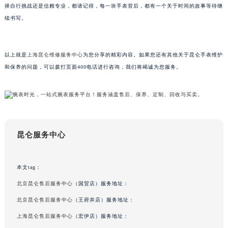
择自行挑战还是信赖专业，都请记得，每一块手表背后，都有一个关于时间的故事等待继
吉林省辽源市龙山区人民大街昆仑售后服务中心（需提前预约）
续书写。
吉林省梅河口市新华街道梅河大街昆仑售后服务中心（需提前预约）
吉林省四平市铁东区紫气大路与南九经街交汇处昆仑售后服务中心（需提前预约）
吉林省松原市宁江区五环大街昆仑售后服务中心（需提前预约）
以上就是
上海昆仑维修服务中心
为您分享的精彩内容。如果您还有其他关于昆仑手表维护
吉林省通化市东昌区环通乡江南大街昆仑售后服务中心（需提前预约）
和保养的问题，可以拨打页面400电话进行咨询，我们将竭诚为您服务。
吉林省延边市延吉市解放路昆仑售后服务中心（需提前预约）
辽宁省鞍山市铁东区站前街昆仑售后服务中心（需提前预约）
辽宁省本溪市平山区胜利路昆仑售后服务中心（需提前预约）
辽宁省朝阳市双塔区新华路昆仑售后服务中心（需提前预约）
昆仑服务中心
辽宁省丹东市振兴区七经街昆仑售后服务中心（需提前预约）
辽宁省抚顺市新抚区东一路昆仑售后服务中心（需提前预约）
辽宁省阜新市海州区解放大街昆仑售后服务中心（需提前预约）
本文tag：
辽宁省葫芦岛市连山区中央路昆仑售后服务中心（需提前预约）
北京昆仑售后服务中心
（国贸店）服务地址：
辽宁省锦州市古塔区中央大街昆仑售后服务中心（需提前预约）
北京昆仑售后服务中心
（王府井店）服务地址：
辽宁省辽阳市白塔区新运大街昆仑售后服务中心（需提前预约）
上海昆仑售后服务中心
（宏伊店）服务地址：
辽宁省盘锦市兴隆台区石油大街昆仑售后服务中心（需提前预约）