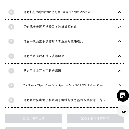
江西省景德镇市珠山区珠山中路昆仑售后服务中心（需提前预约）
3
昆仑机芯遇水滴“锈”色可餐?速寻专业除“锈”秘籍
江西省九江市浔阳区浔阳路昆仑售后服务中心（需提前预约）
江西省南昌市红谷滩新区红谷中大道998号绿地双子塔（中央广场）A1座办公楼14层1407室昆仑售后服务中心（需提前预约）
4
昆仑腕表表冠无法按回？速解妙招在此
江西省萍乡市安源区萍安北大道与康庄路交叉口昆仑售后服务中心（需提前预约）
江西省上饶市信州区滨江西路昆仑售后服务中心（需提前预约）
5
昆仑手表后盖不慎摔坏？专业应对策略在此
江西省新余市渝水区北湖西路昆仑售后服务中心（需提前预约）
江西省宜春市袁州区中山中路昆仑售后服务中心（需提前预约）
6
昆仑手表走时不准应该咋解决
江西省鹰潭市月湖区胜利东路昆仑售后服务中心（需提前预约）
山东省德州市德城区东风中路昆仑售后服务中心（需提前预约）
7
昆仑手表表耳掉了是啥原因
山东省东营市东营区济南路昆仑售后服务中心（需提前预约）
8
De Beste Tips Voor Het Spelen Van FGFOX Poker Voor Beginners
山东省济南市历下区经十路11111号华润中心写字楼（万象城）15层1508室昆仑售后服务中心（需提前预约）

山东省济宁市任城区太白楼路昆仑售后服务中心（需提前预约）
9
昆仑官方换电池价格查询｜地址与服务热线权威信息公告（2026年7月最新）
山东省莱芜市文化南路8号银座商城名表维修一楼名表维修昆仑售后服务中心（需提前预约）

山东省临沂市兰山区解放路昆仑售后服务中心（需提前预约）
山东省日照市东港区烟台路昆仑售后服务中心（需提前预约）
昆仑，表带生锈
昆仑手表内部有雾气
山东省泰安市泰山区财源街道泰山大街昆仑售后服务中心（需提前预约）