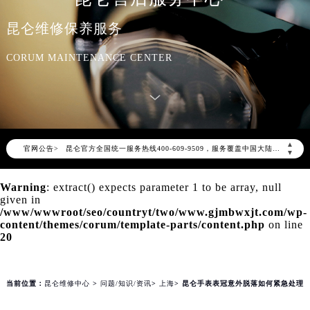
昆仑维修保养服务
CORUM MAINTENANCE CENTER
2026年8月昆仑中国区售后服务网络优化升级公告
2026年8月昆仑全国官方售后客户服务热线：400-609-9509
▲
官网公告>
昆仑官方全国统一服务热线400-609-9509，服务覆盖中国大陆、香港、澳门、台湾全部区域（非大陆需加拨“+86”）
▼
2026年8月昆仑售后服务中心最新网点地址：
Warning
: extract() expects parameter 1 to be array, null
北京市朝阳区建国门外大街甲6号华熙国际中心写字楼D座11层1102室（北京总部）（需提前预约）
given in
北京市东城区东长安街1号东方广场写字楼W3座6层602室（需提前预约）
/www/wwwroot/seo/countryt/two/www.gjmbwxjt.com/wp-
content/themes/corum/template-parts/content.php
on line
天津市和平区赤峰道136号天津国际金融中心写字楼26层2603室（需提前预约）
20
上海市徐汇区虹桥路3号港汇中心写字楼2座37层3705室（需提前预约）
上海市黄浦区南京东路299号宏伊国际广场写字楼8层806室（需提前预约）
当前位置：
昆仑维修中心
>
问题/知识/资讯
>
上海
> 昆仑手表表冠意外脱落如何紧急处理
南京市秦淮区中山南路1号（新街口）南京中心写字楼22层C1-1室（需提前预约）
常州市新北区龙锦路1590号现代传媒中心写字楼5号楼10层1008室（需提前预约）