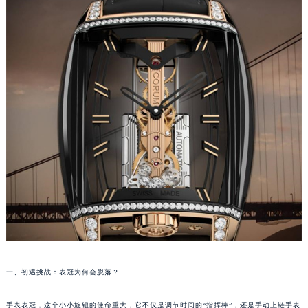
福州市鼓楼区五四路128-1号恒力城写字楼15层03室（需提前预约）
成都市锦江区人民东路6号SAC东原中心写字楼24层2406B室（需提前预约）
重庆市江北区观音桥步行街2号融恒时代广场写字楼9层902室（需提前预约）
长沙市芙蓉区定王台街道建湘路393号世茂环球金融中心写字楼（芙蓉广场）10层13室（需提前预约）
郑州市二七区铭功路10号华润大厦写字楼29层2905室（需提前预约）
太原市迎泽区解放路15号亨得利名表服务中心（品牌授权店）3层整层（需提前预约）
沈阳市沈河区中街路137号亨得利名表服务中心（品牌授权店）1层整层（需提前预约）
沈阳市沈河区中街路83号亨得利名表服务中心（品牌授权店）1层整层（需提前预约）
乌鲁木齐市天山区红山路26号时代广场（CCMALL）C座17层17-B（需提前预约）
温州市鹿城区锦绣路1067号置信广场10层1015室（需提前预约）
哈尔滨市道里区友谊西路600号富力中心T2座写字楼29层03室（需提前预约）
大连市中山区人民路15号国际金融大厦7层G室（需提前预约）
佛山市禅城区季华五路57号万科金融中心C座12层1205室（需提前预约）
东莞市东城街道鸿福东路1号民盈国贸中心T1写字楼9层907室（需提前预约）
一、初遇挑战：表冠为何会脱落？
无锡市梁溪区人民中路139号恒隆广场写字楼1座11层1104室（需提前预约）
南通市崇川区工农路57号圆融广场写字楼16层1603室（需提前预约）
手表表冠，这个小小旋钮的使命重大，它不仅是调节时间的“指挥棒”，还是手动上链手表