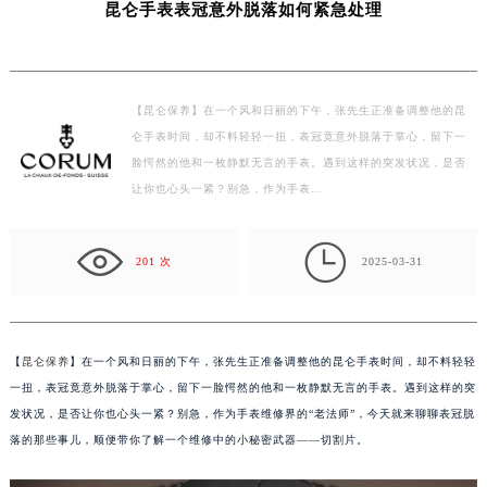
昆仑手表表冠意外脱落如何紧急处理
徐州市鼓楼区淮海东路29号苏宁广场IFC国际金融中心写字楼35层3508室（需提前预约）
扬州市邗江区国展路29号星耀天地写字楼1号楼18层1803室（需提前预约）
盐城市盐都区世纪大道5号盐城金融城写字楼1号楼16层1604室（需提前预约）
【昆仑保养】在一个风和日丽的下午，张先生正准备调整他的昆
泰州市海陵区永定东路399号置地商务中心东塔写字楼（华润万象城）17层1706室（需提前预约）
仑手表时间，却不料轻轻一扭，表冠竟意外脱落于掌心，留下一
宁波市江北区大闸南路500号来福士广场办公楼20层2009室（需提前预约）
脸愕然的他和一枚静默无言的手表。遇到这样的突发状况，是否
杭州市上城区钱江路1366号华润大厦写字楼A座5层503-5室（需提前预约）
让你也心头一紧？别急，作为手表…
金华市金东区东市南街777号金华万达广场写字楼4号楼22层2209室（需提前预约）
绍兴市越城区胜利东路379号世茂天际中心写字楼8层805室（需提前预约）

201 次
2025-03-31
嘉兴市南湖区广益路705号嘉兴世界贸易中心写字楼A座13层1304室（需提前预约）
南昌市红谷滩新区红谷中大道998号绿地双子塔（中央广场）A1座办公楼14层07室（需提前预约）
济南市历下区经十路11111号华润中心写字楼（万象城）15层1508室（需提前预约）
广州市天河区天河路230号万菱汇国际中心写字楼A塔7层704室（需提前预约）
【
昆仑保养
】在一个风和日丽的下午，张先生正准备调整他的昆仑手表时间，却不料轻轻
广州市越秀区环市东路371-375号世界贸易中心大厦南塔写字楼15层07室（需提前预约）
一扭，表冠竟意外脱落于掌心，留下一脸愕然的他和一枚静默无言的手表。遇到这样的突
发状况，是否让你也心头一紧？别急，作为手表维修界的“老法师”，今天就来聊聊表冠脱
深圳市罗湖区深南东路5001号华润大厦写字楼17层1701室（需提前预约）
落的那些事儿，顺便带你了解一个维修中的小秘密武器——切割片。
惠州市惠城区江北文昌一路7号华贸大厦写字楼1座30层05室（需提前预约）
厦门市思明区湖滨东路95号华润大厦写字楼B座11层1104室（需提前预约）