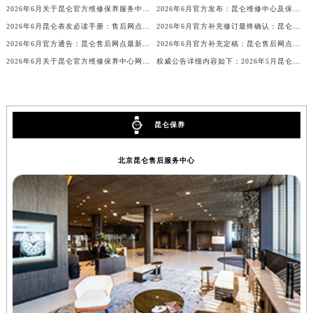
2026年6月关于昆仑官方维修保养服务中心搬迁及新增的正式文件文本
2026年6月官方发布：昆仑维修中心及保养网点搬迁与新增
内蒙古自治区锡林郭勒盟市锡林浩特市光明街与额尔敦路交叉口昆仑售后服务中心（需提前预约）
2026年6月昆仑表友必读手册：售后网点搬迁及新开
2026年6月官方补充修订最终确认：昆仑售后网点迁址与新增
内蒙古自治区兴安盟市乌兰浩特市兴安大街昆仑售后服务中心（需提前预约）
2026年6月官方通告：昆仑售后网点最新调整（含迁址与新增）
2026年6月官方补充定稿：昆仑售后网点迁址与新增
山西省大同市平城区迎宾街昆仑售后服务中心（需提前预约）
2026年6月关于昆仑官方维修保养中心网点搬迁及新增的公告
权威公告详细内容如下：2026年5月昆仑官方维修保养服务中心网点变动情况
山西省晋城市城区黄华街昆仑售后服务中心（需提前预约）
山西省晋中市榆次区顺城街昆仑售后服务中心（需提前预约）
山西省临汾市尧都区解放路昆仑售后服务中心（需提前预约）
昆仑保养
山西省吕梁市离石区永宁中路与建设街交叉口昆仑售后服务中心（需提前预约）
山西省朔州市朔城区怡西路与鄯阳西街交汇处昆仑售后服务中心（需提前预约）
北京昆仑售后服务中心
山西省忻州市忻府区和平东街与七一南路交叉口昆仑售后服务中心（需提前预约）
山西省阳泉市郊区平阳东街与新城大道交叉口昆仑售后服务中心（需提前预约）
山西省运城市盐湖区河东街昆仑售后服务中心（需提前预约）
山西省长治市潞州区英雄中路昆仑售后服务中心（需提前预约）
山西省太原市迎泽区迎泽街道解放路15号亨得利名表维修授权店3楼昆仑售后服务中心（需提前预约）
天津市和平区赤峰道136号天津国际金融中心26层2603室昆仑售后服务中心（需提前预约）
安徽省安庆市迎江区人民路昆仑售后服务中心（需提前预约）
安徽省蚌埠市蚌山区淮河路昆仑售后服务中心（需提前预约）