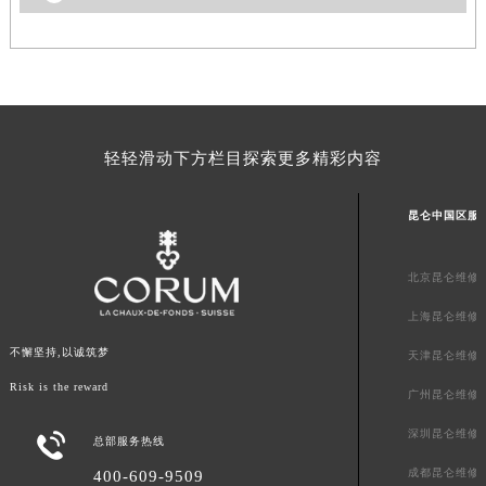
澳门特别行政区风顺堂区南湾大马路昆仑售后服务中心（需提前预约）
澳门特别行政区花地玛堂区关闸广场昆仑售后服务中心（需提前预约）
澳门特别行政区花王堂区大三巴商圈昆仑售后服务中心（需提前预约）
澳门特别行政区嘉模堂区官也街昆仑售后服务中心（需提前预约）
澳门省路氹城市金光大道昆仑售后服务中心（需提前预约）
轻轻滑动下方栏目探索更多精彩内容
澳门特别行政区望德堂区塔石广场昆仑售后服务中心（需提前预约）
福建省福州市鼓楼区五四路128-1号恒力城写字楼15层03室昆仑售后服务中心（需提前预约）
昆仑中国区服
福建省厦门市思明区湖滨东路95号万象城华润大厦B座11层1104室昆仑售后服务中心（需提前预约）
广东省潮州市潮安区新风路与潮汕路交汇处昆仑售后服务中心（需提前预约）
北京昆仑维修
广东省广州市天河区天河路230号万菱汇国际中心A塔7层704室昆仑售后服务中心（需提前预约）
上海昆仑维修
广东省广州市越秀区环市东路371-375号世界贸易中心大厦南塔15层1507室昆仑售后服务中心（需提前预约）
不懈坚持,以诚筑梦
广东省河源市源城区越王大道昆仑售后服务中心（需提前预约）
天津昆仑维修
广东省惠州市惠城区江北文昌一路7号华贸大厦1座30层3005室昆仑售后服务中心（需提前预约）
Risk is the reward
广州昆仑维修
广东省江门市蓬江区广场西路昆仑售后服务中心（需提前预约）
深圳昆仑维修

总部服务热线
广东省揭阳市榕城进贤门步行街昆仑售后服务中心（需提前预约）
成都昆仑维修
400-609-9509
广东省茂名市电白区水东街道迎宾大道昆仑售后服务中心（需提前预约）