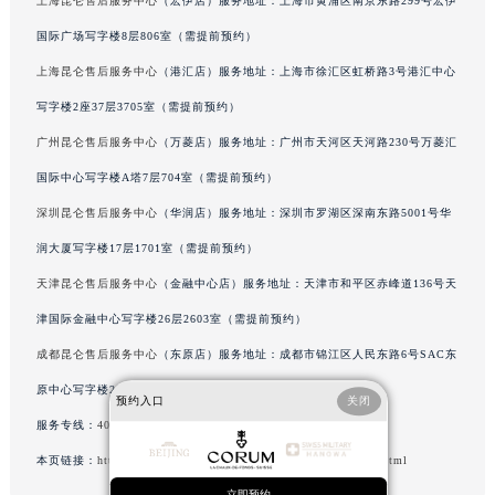
上海昆仑售后服务中心
（宏伊店）服务地址：上海市黄浦区南京东路299号宏伊
北京市朝阳区建国门外大街甲6号华熙国际中心D座11层1102室昆仑售后服务中心（北京总部）（需提前预约）
国际广场写字楼8层806室（需提前预约）
北京市东城区东长安街1号王府井东方广场W3座6层602室昆仑售后服务中心（需提前预约）
上海昆仑售后服务中心
（港汇店）服务地址：上海市徐汇区虹桥路3号港汇中心
河北省保定市竞秀区朝阳北大街北国先天下昆仑售后服务中心（需提前预约）
写字楼2座37层3705室（需提前预约）
内蒙古自治区阿拉善盟市左旗土尔扈特大街昆仑售后服务中心（需提前预约）
广州昆仑售后服务中心
（万菱店）服务地址：广州市天河区天河路230号万菱汇
内蒙古自治区巴彦淖尔市临河区新华街昆仑售后服务中心（需提前预约）
内蒙古自治区包头市青山区幸福路甲3号王府井百货名表维修昆仑售后服务中心（需提前预约）
国际中心写字楼A塔7层704室（需提前预约）
内蒙古自治区赤峰市红山区哈达街昆仑售后服务中心（需提前预约）
深圳昆仑售后服务中心
（华润店）服务地址：深圳市罗湖区深南东路5001号华
内蒙古自治区鄂尔多斯市东胜区伊金霍洛街昆仑售后服务中心（需提前预约）
润大厦写字楼17层1701室（需提前预约）
内蒙古自治区呼伦贝尔市海拉尔区中央街昆仑售后服务中心（需提前预约）
天津昆仑售后服务中心
（金融中心店）服务地址：天津市和平区赤峰道136号天
内蒙古自治区通辽市科尔沁区明仁大街昆仑售后服务中心（需提前预约）
津国际金融中心写字楼26层2603室（需提前预约）
内蒙古自治区乌海市海勃湾区人民南路昆仑售后服务中心（需提前预约）
成都昆仑售后服务中心
（东原店）服务地址：成都市锦江区人民东路6号SAC东
内蒙古自治区乌兰察布市集宁区恩和大街昆仑售后服务中心（需提前预约）
原中心写字楼24层2406B室（需提前预约）
内蒙古自治区锡林郭勒盟市锡林浩特市光明街与额尔敦路交叉口昆仑售后服务中心（需提前预约）
预约入口
关闭
内蒙古自治区兴安盟市乌兰浩特市兴安大街昆仑售后服务中心（需提前预约）
服务专线：
400-609-9509
山西省大同市平城区迎宾街昆仑售后服务中心（需提前预约）
本页链接：
http://www.gjmbwxjt.com/problems/shanghai/2599.html
山西省晋城市城区黄华街昆仑售后服务中心（需提前预约）
立即预约