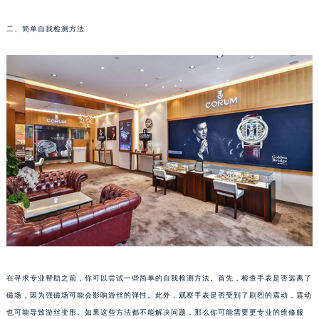
郑州市二七区铭功路10号华润大厦写字楼29层2905室（需提前预约）
二、简单自我检测方法
太原市迎泽区解放路15号亨得利名表服务中心（品牌授权店）3层整层（需提前预约）
沈阳市沈河区中街路137号亨得利名表服务中心（品牌授权店）1层整层（需提前预约）
沈阳市沈河区中街路83号亨得利名表服务中心（品牌授权店）1层整层（需提前预约）
乌鲁木齐市天山区红山路26号时代广场（CCMALL）C座17层17-B（需提前预约）
温州市鹿城区锦绣路1067号置信广场10层1015室（需提前预约）
哈尔滨市道里区友谊西路600号富力中心T2座写字楼29层03室（需提前预约）
大连市中山区人民路15号国际金融大厦7层G室（需提前预约）
佛山市禅城区季华五路57号万科金融中心C座12层1205室（需提前预约）
东莞市东城街道鸿福东路1号民盈国贸中心T1写字楼9层907室（需提前预约）
无锡市梁溪区人民中路139号恒隆广场写字楼1座11层1104室（需提前预约）
南通市崇川区工农路57号圆融广场写字楼16层1603室（需提前预约）
苏州市苏州工业园区星港街199号苏州中心办公楼C座22层08室（需提前预约）
武汉市江汉区解放大道686号世界贸易大厦38层09室（需提前预约）
在寻求专业帮助之前，你可以尝试一些简单的自我检测方法。首先，检查手表是否远离了
南宁市青秀区金湖路59号地王大厦12楼1224室（需提前预约）
磁场，因为强磁场可能会影响游丝的弹性。此外，观察手表是否受到了剧烈的震动，震动
也可能导致游丝变形。如果这些方法都不能解决问题，那么你可能需要更专业的维修服
合肥市蜀山区潜山路111号万象城华润大厦B座12楼03室（需提前预约）