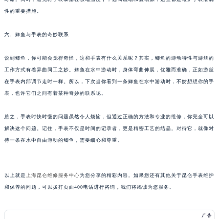
黑龙江省黑河市爱辉区中央街昆仑售后服务中心（需提前预约）
性的重要措施。
黑龙江省鸡西市鸡冠区红军路昆仑售后服务中心（需提前预约）
六、鲫鱼与手表的奇妙联系
黑龙江省佳木斯市向阳区长安路昆仑售后服务中心（需提前预约）
黑龙江省牡丹江市东安区太平路昆仑售后服务中心（需提前预约）
说到鲫鱼，你可能会觉得奇怪，这和手表有什么关系呢？其实，鲫鱼的游动特性与游丝的
黑龙江省七台河市桃山区大同街昆仑售后服务中心（需提前预约）
工作方式有着异曲同工之妙。鲫鱼在水中游动时，身体弯曲伸展，优雅而准确，正如游丝
黑龙江省齐齐哈尔市龙沙区龙华路昆仑售后服务中心（需提前预约）
在手表内部调节走时一样。所以，下次当你看到一条鲫鱼在水中游动时，不妨想想你的手
黑龙江省双鸭山市尖山区新兴大街昆仑售后服务中心（需提前预约）
表，也许它们之间有着某种奇妙的联系呢。
黑龙江省绥化市北林区新华街与康庄路交叉口昆仑售后服务中心（需提前预约）
总之，手表时快时慢的问题虽然令人烦恼，但通过正确的方法和专业的维修，你完全可以
黑龙江省伊春市伊美区通河路昆仑售后服务中心（需提前预约）
解决这个问题。记住，手表不仅是时间的记录者，更是精密工艺的结晶。对待它，就像对
吉林省白城市洮北区明仁南街昆仑售后服务中心（需提前预约）
待一条在水中自由游动的鲫鱼，需要细心和尊重。
吉林省白山市浑江区浑江大街昆仑售后服务中心（需提前预约）
吉林省吉林市船营区河南街昆仑售后服务中心（需提前预约）
吉林省辽源市龙山区人民大街昆仑售后服务中心（需提前预约）
以上就是
上海昆仑维修服务中心
为您分享的精彩内容。如果您还有其他关于昆仑手表维护
和保养的问题，可以拨打页面400电话进行咨询，我们将竭诚为您服务。
吉林省梅河口市新华街道梅河大街昆仑售后服务中心（需提前预约）
吉林省四平市铁东区紫气大路与南九经街交汇处昆仑售后服务中心（需提前预约）
吉林省松原市宁江区五环大街昆仑售后服务中心（需提前预约）