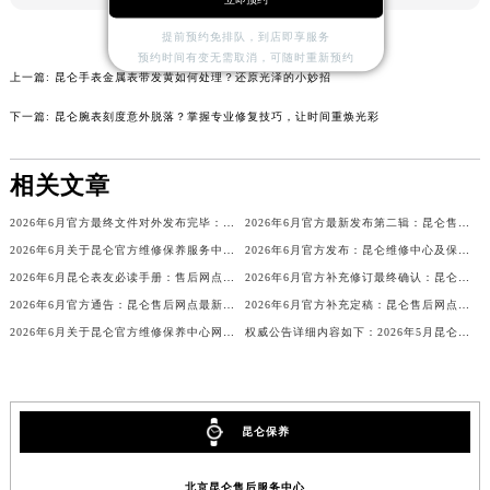
山西省晋中市榆次区顺城街昆仑售后服务中心（需提前预约）
提前预约免排队，到店即享服务
山西省临汾市尧都区解放路昆仑售后服务中心（需提前预约）
预约时间有变无需取消，可随时重新预约
上一篇:
昆仑手表金属表带发黄如何处理？还原光泽的小妙招
山西省吕梁市离石区永宁中路与建设街交叉口昆仑售后服务中心（需提前预约）
山西省朔州市朔城区怡西路与鄯阳西街交汇处昆仑售后服务中心（需提前预约）
下一篇:
昆仑腕表刻度意外脱落？掌握专业修复技巧，让时间重焕光彩
山西省忻州市忻府区和平东街与七一南路交叉口昆仑售后服务中心（需提前预约）
山西省阳泉市郊区平阳东街与新城大道交叉口昆仑售后服务中心（需提前预约）
相关文章
山西省运城市盐湖区河东街昆仑售后服务中心（需提前预约）
2026年6月官方最终文件对外发布完毕：昆仑售后维修保养中心搬迁与新增事项
2026年6月官方最新发布第二辑：昆仑售后网点迁址与新设
山西省长治市潞州区英雄中路昆仑售后服务中心（需提前预约）
2026年6月关于昆仑官方维修保养服务中心搬迁及新增的正式文件文本
2026年6月官方发布：昆仑维修中心及保养网点搬迁与新增
山西省太原市迎泽区迎泽街道解放路15号亨得利名表维修授权店3楼昆仑售后服务中心（需提前预约）
2026年6月昆仑表友必读手册：售后网点搬迁及新开
2026年6月官方补充修订最终确认：昆仑售后网点迁址与新增
天津市和平区赤峰道136号天津国际金融中心26层2603室昆仑售后服务中心（需提前预约）
2026年6月官方通告：昆仑售后网点最新调整（含迁址与新增）
2026年6月官方补充定稿：昆仑售后网点迁址与新增
安徽省安庆市迎江区人民路昆仑售后服务中心（需提前预约）
2026年6月关于昆仑官方维修保养中心网点搬迁及新增的公告
权威公告详细内容如下：2026年5月昆仑官方维修保养服务中心网点变动情况
安徽省蚌埠市蚌山区淮河路昆仑售后服务中心（需提前预约）
安徽省亳州市谯城区魏武大道昆仑售后服务中心（需提前预约）
安徽省池州市贵池区长江路昆仑售后服务中心（需提前预约）
昆仑保养
安徽省滁州市琅琊区南谯北路昆仑售后服务中心（需提前预约）
安徽省阜阳市颍州区颍州北路昆仑售后服务中心（需提前预约）
北京昆仑售后服务中心