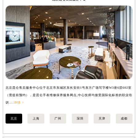
安徽省淮北市相山区淮海路昆仑售后服务中心（需提前预约）
安徽省淮南市田家庵区国庆中路昆仑售后服务中心（需提前预约）
安徽省黄山市屯溪区黄山西路昆仑售后服务中心（需提前预约）
安徽省六安市金安区解放中路昆仑售后服务中心（需提前预约）
安徽省马鞍山市雨山区湖南西路昆仑售后服务中心（需提前预约）
安徽省宿州市埇桥区人民中路昆仑售后服务中心（需提前预约）
安徽省铜陵市铜官区石城大道昆仑售后服务中心（需提前预约）
安徽省芜湖市镜湖区中山路步行街昆仑售后服务中心（需提前预约）
安徽省宣城市宣州区叠嶂西路昆仑售后服务中心（需提前预约）
福建省龙岩市新罗区九一南路昆仑售后服务中心（需提前预约）
北京昆仑售后服务中心位于北京市东城区东长安街1号东方广场写字楼W3座6层602室
上
福建省南平市建阳区人民西路昆仑售后服务中心（需提前预约）
（需提前预约），是昆仑手表维修保养服务网点,中心技师均接受国际化标准的职业培
（
福建省宁德市蕉城区天湖东路昆仑售后服务中心（需提前预约）
训....
详情 >
训..
福建省莆田市城厢区霞林街道荔华东大道昆仑售后服务中心（需提前预约）
福建省三明市三元区东乾二路昆仑售后服务中心（需提前预约）
北京
上海
广州
深圳
天津
成都
福建省漳州市龙文区步港路昆仑售后服务中心（需提前预约）
江苏省常州市新北区龙锦路1590号现代传媒中心5号楼10层1008室昆仑售后服务中心（需提前预约）