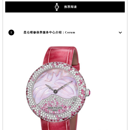
江苏省淮安市清江浦区淮海北路昆仑售后服务中心（需提前预约）
推荐阅读
江苏省连云港市海州区通灌北路昆仑售后服务中心（需提前预约）
江苏省南京市秦淮区中山南路1号南京中心22层22-C1-C3室昆仑售后服务中心（需提前预约）
江苏省宿迁市宿城区西湖路昆仑售后服务中心（需提前预约）
1
昆仑维修保养服务中心介绍 | Corum
江苏省泰州市海陵区永定东路399号置地商务中心东塔（华润万象城）17层1706室昆仑售后服务中心（需提前预约）
江苏省徐州市鼓楼区淮海东路29号苏宁广场IFC国际金融中心35层3508室昆仑售后服务中心（需提前预约）
江苏省盐城市盐都区世纪大道5号盐城金融城写字楼1号楼16层1604室昆仑售后服务中心（需提前预约）
江苏省扬州市邗江区国展路29号星耀天地写字楼1号楼18层1803室昆仑售后服务中心（需提前预约）
江苏省镇江市京口区中山东路昆仑售后服务中心（需提前预约）
江西省抚州市临川区赣东大道昆仑售后服务中心（需提前预约）
江西省赣州市章贡区文清路昆仑售后服务中心（需提前预约）
江西省吉安市吉州区井冈山大道昆仑售后服务中心（需提前预约）
江西省景德镇市珠山区珠山中路昆仑售后服务中心（需提前预约）
江西省九江市浔阳区浔阳路昆仑售后服务中心（需提前预约）
江西省南昌市红谷滩新区红谷中大道998号绿地双子塔（中央广场）A1座办公楼14层1407室昆仑售后服务中心（需提前预约）
江西省萍乡市安源区萍安北大道与康庄路交叉口昆仑售后服务中心（需提前预约）