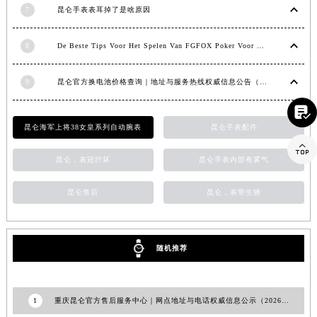
7
昆仑手表表耳掉了是啥原因
上海市黄浦区南京东路299号宏伊国际广场写字楼8层806室昆仑售后服务中心（需提前预约）
上海市徐汇区虹桥路3号港汇中心2座37层3705室昆仑售后服务中心（需提前预约）
8
De Beste Tips Voor Het Spelen Van FGFOX Poker Voor Beginners
浙江省杭州市上城区钱江路1366号华润大厦A座5层503-5室昆仑售后服务中心（需提前预约）
浙江省湖州市吴兴区劳动路昆仑售后服务中心（需提前预约）
9
昆仑官方换电池价格查询｜地址与服务热线权威信息公告（2026年7月最新）
浙江省嘉兴市南湖区广益路705号嘉兴世界贸易中心A座13层1304室昆仑售后服务中心（需提前预约）

浙江省金华市金东区东市南街777号金华万达广场4号楼22楼2209室昆仑售后服务中心（需提前预约）
昆仑海军上将38女皇系列自动腕表
昆仑手表配件
浙江省丽水市莲都区解放街昆仑售后服务中心（需提前预约）

浙江省宁波市江北区大闸南路500号来福士广场办公楼20层2009室昆仑售后服务中心（需提前预约）
昆仑，表冠拧坏
昆仑手表内部有雾气
浙江省衢州市柯城区上街昆仑售后服务中心（需提前预约）
浙江省绍兴市越城区胜利东路379号世茂天际中心写字楼8层805室昆仑售后服务中心（需提前预约）
昆仑售后
昆仑，表带生锈
浙江省舟山市定海区解放东路昆仑售后服务中心（需提前预约）
澳门特别行政区大堂区议事亭前地（新马路）昆仑售后服务中心（需提前预约）
随机推荐
澳门特别行政区风顺堂区南湾大马路昆仑售后服务中心（需提前预约）
澳门特别行政区花地玛堂区关闸广场昆仑售后服务中心（需提前预约）
澳门特别行政区花王堂区大三巴商圈昆仑售后服务中心（需提前预约）
1
重庆昆仑官方售后服务中心｜网点地址与电话权威信息公示（2026年6月最新）
澳门特别行政区嘉模堂区官也街昆仑售后服务中心（需提前预约）