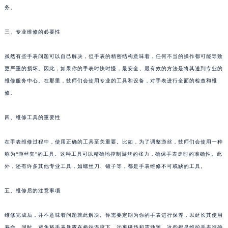
务。
泉州市丰泽区宝洲路729号浦西万达中心写字楼A座7楼709室（需提前预约）
青岛市南区山东路6号华润大厦B座22层04室（需提前预约）
三、专业维修的必要性
烟台市芝罘区胜利路139号万达金融中心A座907室（需提前预约）
长春市朝阳区西安大路727号中银大厦A座(旺进大厦)18层09室（需提前预约）
虽然有些手表问题可以自己解决，但手表的精密结构意味着，任何不当的操作都可能导致
贵阳市南明区都司高架桥路33号亨特国际金融中心14楼14D（需提前预约）
更严重的损坏。因此，如果你的手表时快时慢，最安全、最有效的方法是将其送到专业的
维修服务中心。在那里，技师们会使用专业的工具和设备，对手表进行全面的检查和维
昆明市盘龙区北京路928号同德昆明广场写字楼10层06室（需提前预约）
修。
石家庄市长安区中山东路39号勒泰中心写字楼B座13层07室（需提前预约）
西安市碑林区南关正街88号华侨城长安国际中心E座6楼10室（需提前预约）
四、维修工具的重要性
海口市龙华区金贸东路5号海口华润大厦B座17层1707室（需提前预约）
唐山市路南区新华东道100号万达广场写字楼A座10层1002室（需提前预约）
在手表维修过程中，使用正确的工具至关重要。比如，为了调整游丝，技师们会使用一种
台州市椒江区东海大道1800号腾达中心东1幢20楼2002室（需提前预约）
称为“游丝夹”的工具。这种工具可以精确地控制游丝的张力，确保手表走时的准确性。此
外，还有许多其他专业工具，如螺丝刀、镊子等，都是手表维修不可或缺的工具。
内蒙古自治区呼和浩特市玉泉区大学西街70号华润万象城写字楼（鄂尔多斯大厦）23层2326室（需提前预约）
甘肃省兰州市七里河区西津西路16号兰州中心写字楼21层2102室（需提前预约）
五、维修后的注意事项
重庆市解放碑渝中区民权路28号英利国际金融中心写字楼20层01室（需提前预约）
黑龙江省大庆市萨尔图区会战大街昆仑售后服务中心（需提前预约）
维修完成后，并不意味着问题就此解决。你需要定期为你的手表进行保养，以延长其使用
黑龙江省鹤岗市向阳区红军路昆仑售后服务中心（需提前预约）
寿命。同时，避免将手表暴露在极端温度下，远离磁场和震动源，这些都是维护手表准确