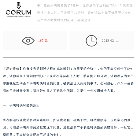
中，你的手表突然快了5分钟，让你成为了迟到的“罪人”？或者在
宁波市江北区大闸南路500号来福士广场办公楼20层2009室（需提前预约）
等待心上人时，手表慢了10分钟，让她误以为你不够重视这次约
杭州市上城区钱江路1366号华润大厦写字楼A座5层503-5室（需提前预约）
会？手表时快时慢的问题，确实是让…
金华市金东区东市南街777号金华万达广场写字楼4号楼22层2209室（需提前预约）
绍兴市越城区胜利东路379号世茂天际中心写字楼8层805室（需提前预约）

嘉兴市南湖区广益路705号嘉兴世界贸易中心写字楼A座13层1304室（需提前预约）
167 次
2025-02-11
南昌市红谷滩新区红谷中大道998号绿地双子塔（中央广场）A1座办公楼14层07室（需提前预约）
济南市历下区经十路11111号华润中心写字楼（万象城）15层1508室（需提前预约）
广州市天河区天河路230号万菱汇国际中心写字楼A塔7层704室（需提前预约）
【
昆仑维修
】你有没有遇到过这样的尴尬时刻：在重要的会议中，你的手表突然快了5分
广州市越秀区环市东路371-375号世界贸易中心大厦南塔写字楼15层07室（需提前预约）
钟，让你成为了迟到的“罪人”？或者在等待心上人时，手表慢了10分钟，让她误以为你不
深圳市罗湖区深南东路5001号华润大厦写字楼17层1701室（需提前预约）
够重视这次约会？手表时快时慢的问题，确实是让人头疼的事情。但别担心，作为一位资
深的手表维修专家，我将带你深入了解这个问题，并提供一些实用解决方案。
惠州市惠城区江北文昌一路7号华贸大厦写字楼1座30层05室（需提前预约）
厦门市思明区湖滨东路95号华润大厦写字楼B座11层1104室（需提前预约）
一、手表时快时慢的原因
福州市鼓楼区五四路128-1号恒力城写字楼15层03室（需提前预约）
成都市锦江区人民东路6号SAC东原中心写字楼24层2406B室（需提前预约）
手表的运行速度受多种因素影响，如温度变化、磁场干扰、机械磨损等。但最常见的原
重庆市江北区观音桥步行街2号融恒时代广场写字楼9层902室（需提前预约）
因，可能是手表内部的游丝出现了问题。游丝是调节手表走时快慢的关键部件，一旦它出
长沙市芙蓉区定王台街道建湘路393号世茂环球金融中心写字楼（芙蓉广场）10层13室（需提前预约）
现问题，手表就会表现出不规律的走时。