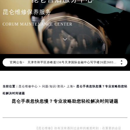
昆仑维修保养服务
2026年8月昆仑中国区售后服务网络优化升级公告
2026年8月昆仑全国官方售后客户服务热线：400-609-9509
CORUM MAINTENANCE CENTER
昆仑官方全国统一服务热线400-609-9509，服务覆盖中国大陆、香港、澳门、台湾全部区域（非大陆需加拨“+86”）
2026年8月昆仑售后服务中心最新网点地址：
北京市朝阳区建国门外大街甲6号华熙国际中心写字楼D座11层1102室（北京总部）（需提前预约）
北京市东城区东长安街1号东方广场写字楼W3座6层602室（需提前预约）
▲
官网公告>
天津市和平区赤峰道136号天津国际金融中心写字楼26层2603室（需提前预约）
▼
上海市徐汇区虹桥路3号港汇中心写字楼2座37层3705室（需提前预约）
上海市黄浦区南京东路299号宏伊国际广场写字楼8层806室（需提前预约）
当前位置：
昆仑维修中心
>
问题/知识/资讯
>
上海
> 昆仑手表忽快忽慢？专业攻略助您轻
南京市秦淮区中山南路1号（新街口）南京中心写字楼22层C1-1室（需提前预约）
松解决时间谜题
常州市新北区龙锦路1590号现代传媒中心写字楼5号楼10层1008室（需提前预约）
昆仑手表忽快忽慢？专业攻略助您轻松解决时间谜题
徐州市鼓楼区淮海东路29号苏宁广场IFC国际金融中心写字楼35层3508室（需提前预约）
扬州市邗江区国展路29号星耀天地写字楼1号楼18层1803室（需提前预约）
盐城市盐都区世纪大道5号盐城金融城写字楼1号楼16层1604室（需提前预约）
泰州市海陵区永定东路399号置地商务中心东塔写字楼（华润万象城）17层1706室（需提前预约）
【昆仑维修】你有没有遇到过这样的尴尬时刻：在重要的会议