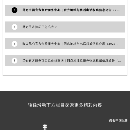
澳门省路氹城市金光大道昆仑售后服务中心（需提前预约）
2
昆仑中国官方售后服务中心｜官方地址与售后电话权威信息公告（2026年6月最新）
澳门特别行政区望德堂区塔石广场昆仑售后服务中心（需提前预约）
福建省福州市鼓楼区五四路128-1号恒力城写字楼15层03室昆仑售后服务中心（需提前预约）
3
昆仑手表摔坏了怎么办？
福建省厦门市思明区湖滨东路95号万象城华润大厦B座11层1104室昆仑售后服务中心（需提前预约）
广东省潮州市潮安区新风路与潮汕路交汇处昆仑售后服务中心（需提前预约）
4
海口昆仑官方售后服务中心｜网点地址与电话权威信息公示（2026年6月最新）
广东省广州市天河区天河路230号万菱汇国际中心A塔7层704室昆仑售后服务中心（需提前预约）
广东省广州市越秀区环市东路371-375号世界贸易中心大厦南塔15层1507室昆仑售后服务中心（需提前预约）
5
昆仑官方服务项目及价格查询｜网点地址及服务热线权威信息通告（2026年7月最新）
广东省河源市源城区越王大道昆仑售后服务中心（需提前预约）
广东省惠州市惠城区江北文昌一路7号华贸大厦1座30层3005室昆仑售后服务中心（需提前预约）
广东省江门市蓬江区广场西路昆仑售后服务中心（需提前预约）
广东省揭阳市榕城进贤门步行街昆仑售后服务中心（需提前预约）
广东省茂名市电白区水东街道迎宾大道昆仑售后服务中心（需提前预约）
广东省梅州市梅江区金燕大道昆仑售后服务中心（需提前预约）
轻轻滑动下方栏目探索更多精彩内容
广东省清远市清城区湖西路昆仑售后服务中心（需提前预约）
广东省汕头市龙湖区长平路昆仑售后服务中心（需提前预约）
昆仑中国区服
广东省汕尾市城区香洲街道园林社区翠园街昆仑售后服务中心（需提前预约）