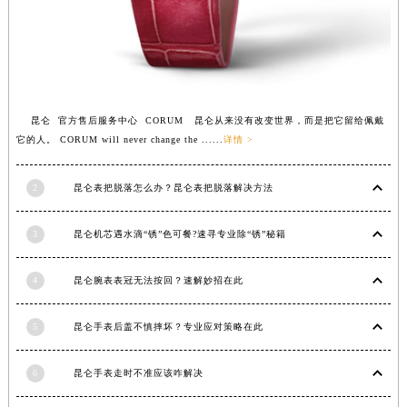
江西省上饶市信州区滨江西路昆仑售后服务中心（需提前预约）
江西省新余市渝水区北湖西路昆仑售后服务中心（需提前预约）
江西省宜春市袁州区中山中路昆仑售后服务中心（需提前预约）
江西省鹰潭市月湖区胜利东路昆仑售后服务中心（需提前预约）
山东省德州市德城区东风中路昆仑售后服务中心（需提前预约）
昆仑 官方售后服务中心 CORUM 昆仑从来没有改变世界，而是把它留给佩戴
它的人。 CORUM will never change the ......
详情 >
山东省东营市东营区济南路昆仑售后服务中心（需提前预约）
山东省济南市历下区经十路11111号华润中心写字楼（万象城）15层1508室昆仑售后服务中心（需提前预约）
2
昆仑表把脱落怎么办？昆仑表把脱落解决方法
山东省济宁市任城区太白楼路昆仑售后服务中心（需提前预约）
山东省莱芜市文化南路8号银座商城名表维修一楼名表维修昆仑售后服务中心（需提前预约）
3
昆仑机芯遇水滴“锈”色可餐?速寻专业除“锈”秘籍
山东省临沂市兰山区解放路昆仑售后服务中心（需提前预约）
山东省日照市东港区烟台路昆仑售后服务中心（需提前预约）
4
昆仑腕表表冠无法按回？速解妙招在此
山东省泰安市泰山区财源街道泰山大街昆仑售后服务中心（需提前预约）
山东省威海市环翠区新威海路89号振华商厦一楼名表维修昆仑售后服务中心（需提前预约）
5
昆仑手表后盖不慎摔坏？专业应对策略在此
山东省潍坊市奎文区东风东街昆仑售后服务中心（需提前预约）
6
昆仑手表走时不准应该咋解决
山东省枣庄市滕州市北辛路与善国路交叉口昆仑售后服务中心（需提前预约）
山东省淄博市张店区金晶大道昆仑售后服务中心（需提前预约）