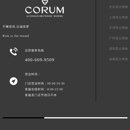
广东省韶关市武江区芙蓉新区与老城中心交汇处昆仑售后服务中心（需提前预约）
北京昆仑维修
广东省深圳市罗湖区深南东路5001号华润大厦17层1701室昆仑售后服务中心（需提前预约）
上海昆仑维修
广东省阳江市江城区东风一路昆仑售后服务中心（需提前预约）
不懈坚持,以诚筑梦
天津昆仑维修
广东省云浮市云城区金山路昆仑售后服务中心（需提前预约）
Risk is the reward
广东省湛江市赤坎区观海北路昆仑售后服务中心（需提前预约）
广州昆仑维修
广东省肇庆市端州区信安大道与砚都大道交汇处昆仑售后服务中心（需提前预约）
深圳昆仑维修

总部服务热线
广西壮族自治区百色市右江区中山二路昆仑售后服务中心（需提前预约）
成都昆仑维修
400-609-9509
广西壮族自治区北海市海城区北京路昆仑售后服务中心（需提前预约）
广西壮族自治区崇左市江州区石景林街道友谊大道与丽川路交汇处昆仑售后服务中心（需提前预约）
营业时间：
广西壮族自治区防城港市港口区金花茶大道昆仑售后服务中心（需提前预约）

门店营业时间：09:00-19:30
广西壮族自治区贵港市港北区港城街道布山大道与仙衣路交叉口昆仑售后服务中心（需提前预约）
客服在线时间：8:00-22:00
广西壮族自治区桂林市秀峰区红岭路昆仑售后服务中心（需提前预约）
客服及门店节假日不休
广西壮族自治区河池市金城江区金城江街道朝阳路昆仑售后服务中心（需提前预约）
广西壮族自治区贺州市八步区城东街道灵峰南路昆仑售后服务中心（需提前预约）
广西壮族自治区来宾市兴宾区桂中大道昆仑售后服务中心（需提前预约）
广西壮族自治区柳州市城中区中山中路昆仑售后服务中心（需提前预约）