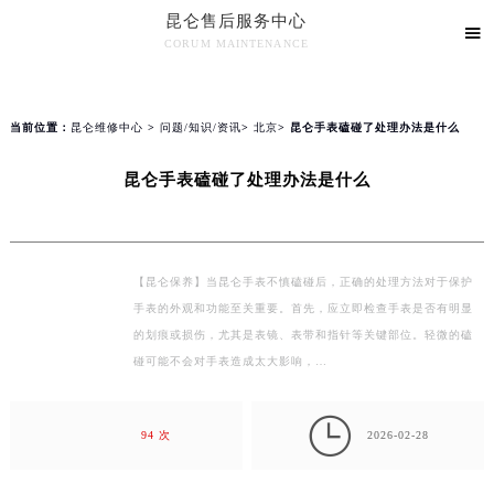
昆仑售后服务中心
2026年8月昆仑全国官方售后客户服务热线：400-609-9509
▲

官网公告>
▼
CORUM MAINTENANCE
昆仑官方全国统一服务热线400-609-9509，服务覆盖中国大陆、香港、澳门、台湾全部区域（非大陆需加拨“+86”）
昆仑售后服务中心竭诚为您服务！
2026年8月昆仑售后服务中心最新网点地址：
北京市朝阳区建国门外大街甲6号华熙国际中心写字楼D座11层1102室（北京总部）（需提前预约）
知识/资讯
当前位置：
昆仑维修中心
>
问题/知识/资讯
>
北京
> 昆仑手表磕碰了处理办法是什么
北京市东城区东长安街1号东方广场写字楼W3座6层602室（需提前预约）
天津市和平区赤峰道136号天津国际金融中心写字楼26层2603室（需提前预约）
昆仑手表磕碰了处理办法是什么
上海市徐汇区虹桥路3号港汇中心写字楼2座37层3705室（需提前预约）
上海市黄浦区南京东路299号宏伊国际广场写字楼8层806室（需提前预约）
南京市秦淮区中山南路1号（新街口）南京中心写字楼22层C1-1室（需提前预约）
【昆仑保养】当昆仑手表不慎磕碰后，正确的处理方法对于保护
常州市新北区龙锦路1590号现代传媒中心写字楼5号楼10层1008室（需提前预约）
手表的外观和功能至关重要。首先，应立即检查手表是否有明显
徐州市鼓楼区淮海东路29号苏宁广场IFC国际金融中心写字楼35层3508室（需提前预约）
的划痕或损伤，尤其是表镜、表带和指针等关键部位。轻微的磕
扬州市邗江区国展路29号星耀天地写字楼1号楼18层1803室（需提前预约）
碰可能不会对手表造成太大影响，…
盐城市盐都区世纪大道5号盐城金融城写字楼1号楼16层1604室（需提前预约）

泰州市海陵区永定东路399号置地商务中心东塔写字楼（华润万象城）17层1706室（需提前预约）
94 次
2026-02-28
宁波市江北区大闸南路500号来福士广场办公楼20层2009室（需提前预约）
杭州市上城区钱江路1366号华润大厦写字楼A座5层503-5室（需提前预约）