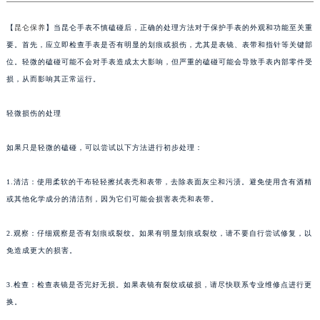
金华市金东区东市南街777号金华万达广场写字楼4号楼22层2209室（需提前预约）
【
昆仑保养
】当昆仑手表不慎磕碰后，正确的处理方法对于保护手表的外观和功能至关重
绍兴市越城区胜利东路379号世茂天际中心写字楼8层805室（需提前预约）
要。首先，应立即检查手表是否有明显的划痕或损伤，尤其是表镜、表带和指针等关键部
嘉兴市南湖区广益路705号嘉兴世界贸易中心写字楼A座13层1304室（需提前预约）
位。轻微的磕碰可能不会对手表造成太大影响，但严重的磕碰可能会导致手表内部零件受
南昌市红谷滩新区红谷中大道998号绿地双子塔（中央广场）A1座办公楼14层07室（需提前预约）
损，从而影响其正常运行。
济南市历下区经十路11111号华润中心写字楼（万象城）15层1508室（需提前预约）
广州市天河区天河路230号万菱汇国际中心写字楼A塔7层704室（需提前预约）
轻微损伤的处理
广州市越秀区环市东路371-375号世界贸易中心大厦南塔写字楼15层07室（需提前预约）
如果只是轻微的磕碰，可以尝试以下方法进行初步处理：
深圳市罗湖区深南东路5001号华润大厦写字楼17层1701室（需提前预约）
惠州市惠城区江北文昌一路7号华贸大厦写字楼1座30层05室（需提前预约）
1.清洁：使用柔软的干布轻轻擦拭表壳和表带，去除表面灰尘和污渍。避免使用含有酒精
厦门市思明区湖滨东路95号华润大厦写字楼B座11层1104室（需提前预约）
或其他化学成分的清洁剂，因为它们可能会损害表壳和表带。
福州市鼓楼区五四路128-1号恒力城写字楼15层03室（需提前预约）
成都市锦江区人民东路6号SAC东原中心写字楼24层2406B室（需提前预约）
2.观察：仔细观察是否有划痕或裂纹。如果有明显划痕或裂纹，请不要自行尝试修复，以
免造成更大的损害。
重庆市江北区观音桥步行街2号融恒时代广场写字楼9层902室（需提前预约）
长沙市芙蓉区定王台街道建湘路393号世茂环球金融中心写字楼（芙蓉广场）10层13室（需提前预约）
3.检查：检查表镜是否完好无损。如果表镜有裂纹或破损，请尽快联系专业维修点进行更
郑州市二七区铭功路10号华润大厦写字楼29层2905室（需提前预约）
换。
太原市迎泽区解放路15号亨得利名表服务中心（品牌授权店）3层整层（需提前预约）