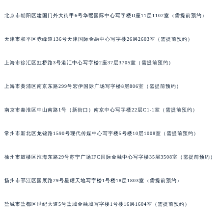
福州市鼓楼区五四路128-1号恒力城写字楼15层03室（需提前预约）
北京市朝阳区建国门外大街甲6号华熙国际中心写字楼D座11层1102室（需提前预约）
成都市锦江区人民东路6号SAC东原中心写字楼24层2406B室（需提前预约）
重庆市江北区观音桥步行街2号融恒时代广场写字楼9层902室（需提前预约）
天津市和平区赤峰道136号天津国际金融中心写字楼26层2603室（需提前预约）
长沙市芙蓉区定王台街道建湘路393号世茂环球金融中心写字楼（芙蓉广场）10层13室（需提前预约）
上海市徐汇区虹桥路3号港汇中心写字楼2座37层3705室（需提前预约）
郑州市二七区铭功路10号华润大厦写字楼29层2905室（需提前预约）
太原市迎泽区解放路15号亨得利名表服务中心（品牌授权店）3层整层（需提前预约）
上海市黄浦区南京东路299号宏伊国际广场写字楼8层806室（需提前预约）
沈阳市沈河区中街路137号亨得利名表服务中心（品牌授权店）1层整层（需提前预约）
沈阳市沈河区中街路83号亨得利名表服务中心（品牌授权店）1层整层（需提前预约）
南京市秦淮区中山南路1号（新街口）南京中心写字楼22层C1-1室（需提前预约）
乌鲁木齐市天山区红山路26号时代广场（CCMALL）C座17层17-B（需提前预约）
温州市鹿城区锦绣路1067号置信广场10层1015室（需提前预约）
常州市新北区龙锦路1590号现代传媒中心写字楼5号楼10层1008室（需提前预约）
哈尔滨市道里区友谊西路600号富力中心T2座写字楼29层03室（需提前预约）
徐州市鼓楼区淮海东路29号苏宁广场IFC国际金融中心写字楼35层3508室（需提前预约）
大连市中山区人民路15号国际金融大厦7层G室（需提前预约）
佛山市禅城区季华五路57号万科金融中心C座12层1205室（需提前预约）
扬州市邗江区国展路29号星耀天地写字楼1号楼18层1803室（需提前预约）
东莞市东城街道鸿福东路1号民盈国贸中心T1写字楼9层907室（需提前预约）
无锡市梁溪区人民中路139号恒隆广场写字楼1座11层1104室（需提前预约）
盐城市盐都区世纪大道5号盐城金融城写字楼1号楼16层1604室（需提前预约）
南通市崇川区工农路57号圆融广场写字楼16层1603室（需提前预约）