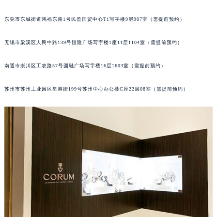
辽宁省铁岭市银州区南马路昆仑售后服务中心（需提前预约）
东莞市东城街道鸿福东路1号民盈国贸中心T1写字楼9层907室（需提前预约）
辽宁省营口市站前区市府路与渤海大街交叉口昆仑售后服务中心（需提前预约）
辽宁省沈阳市沈河区中街路137号亨得利名表维修授权店1楼昆仑售后服务中心（需提前预约）
无锡市梁溪区人民中路139号恒隆广场写字楼1座11层1104室（需提前预约）
辽宁省沈阳市沈河区中街路83号亨得利名表维修授权店1楼昆仑售后服务中心（需提前预约）
北京市朝阳区建国门外大街甲6号华熙国际中心D座11层1102室昆仑售后服务中心（北京总部）（需提前预约）
南通市崇川区工农路57号圆融广场写字楼16层1603室（需提前预约）
北京市东城区东长安街1号王府井东方广场W3座6层602室昆仑售后服务中心（需提前预约）
苏州市苏州工业园区星港街199号苏州中心办公楼C座22层08室（需提前预约）
河北省保定市竞秀区朝阳北大街北国先天下昆仑售后服务中心（需提前预约）
内蒙古自治区阿拉善盟市左旗土尔扈特大街昆仑售后服务中心（需提前预约）
内蒙古自治区巴彦淖尔市临河区新华街昆仑售后服务中心（需提前预约）
内蒙古自治区包头市青山区幸福路甲3号王府井百货名表维修昆仑售后服务中心（需提前预约）
内蒙古自治区赤峰市红山区哈达街昆仑售后服务中心（需提前预约）
内蒙古自治区鄂尔多斯市东胜区伊金霍洛街昆仑售后服务中心（需提前预约）
内蒙古自治区呼伦贝尔市海拉尔区中央街昆仑售后服务中心（需提前预约）
内蒙古自治区通辽市科尔沁区明仁大街昆仑售后服务中心（需提前预约）
内蒙古自治区乌海市海勃湾区人民南路昆仑售后服务中心（需提前预约）
内蒙古自治区乌兰察布市集宁区恩和大街昆仑售后服务中心（需提前预约）