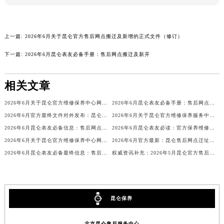
广东省梅州市梅江区金燕大道昆仑售后服务中心（需提前预约）
广东省清远市清城区湖西路昆仑售后服务中心（需提前预约）
上一篇:
2026年6月关于昆仑官方售后网点搬迁及新增的正式文件（修订）
广东省汕头市龙湖区长平路昆仑售后服务中心（需提前预约）
广东省汕尾市城区香洲街道园林社区翠园街昆仑售后服务中心（需提前预约）
下一篇:
2026年6月昆仑表友必备手册：售后网点搬迁及新开
广东省韶关市武江区芙蓉新区与老城中心交汇处昆仑售后服务中心（需提前预约）
广东省深圳市罗湖区深南东路5001号华润大厦17层1701室昆仑售后服务中心（需提前预约）
相关文章
广东省阳江市江城区东风一路昆仑售后服务中心（需提前预约）
2026年6月关于昆仑官方维修保养中心网点搬迁新增的正式文件发布
2026年6月昆仑表友必备手册：售后网点搬迁及新开
广东省云浮市云城区金山路昆仑售后服务中心（需提前预约）
2026年6月官方最终文件对外发布：昆仑售后维修保养中心搬迁与新增事项
2026年6月关于昆仑官方维修保养服务中心搬迁及新增的正式文件
广东省湛江市赤坎区观海北路昆仑售后服务中心（需提前预约）
2026年6月昆仑表友必备信息：售后网点搬迁及新开
2026年6月昆仑表友必读：官方保养维修中心搬迁新开明细
广东省肇庆市端州区信安大道与砚都大道交汇处昆仑售后服务中心（需提前预约）
2026年6月关于昆仑官方维修保养中心网点搬迁新增的正式文件
2026年6月官方最新：昆仑售后网点迁址与新设全览
广西壮族自治区百色市右江区中山二路昆仑售后服务中心（需提前预约）
2026年6月昆仑表友必备最终信息：售后网点搬迁及新开
权威资讯补充：2026年5月昆仑官方售后网点迁移及新设
广西壮族自治区北海市海城区北京路昆仑售后服务中心（需提前预约）
广西壮族自治区崇左市江州区石景林街道友谊大道与丽川路交汇处昆仑售后服务中心（需提前预约）
广西壮族自治区防城港市港口区金花茶大道昆仑售后服务中心（需提前预约）
昆仑保养
广西壮族自治区贵港市港北区港城街道布山大道与仙衣路交叉口昆仑售后服务中心（需提前预约）
广西壮族自治区桂林市秀峰区红岭路昆仑售后服务中心（需提前预约）
北京昆仑售后服务中心