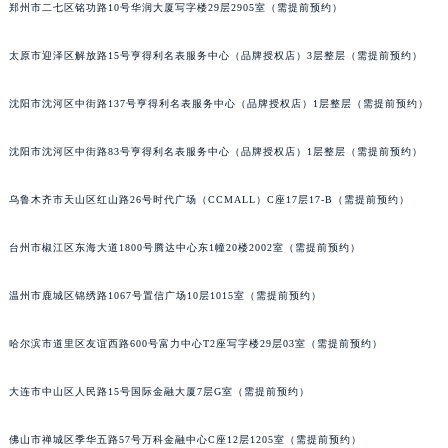
郑州市二七区铭功路10号华润大厦写字楼29层2905室（需提前预约）
吉林省辽源市龙山区人民大街昆仑售后服务中心（需提前预约）
吉林省梅河口市新华街道梅河大街昆仑售后服务中心（需提前预约）
太原市迎泽区解放路15号亨得利名表服务中心（品牌授权店）3层整层（需提前预约）
吉林省四平市铁东区紫气大路与南九经街交汇处昆仑售后服务中心（需提前预约）
吉林省松原市宁江区五环大街昆仑售后服务中心（需提前预约）
沈阳市沈河区中街路137号亨得利名表服务中心（品牌授权店）1层整层（需提前预约）
吉林省通化市东昌区环通乡江南大街昆仑售后服务中心（需提前预约）
沈阳市沈河区中街路83号亨得利名表服务中心（品牌授权店）1层整层（需提前预约）
吉林省延边市延吉市解放路昆仑售后服务中心（需提前预约）
辽宁省鞍山市铁东区站前街昆仑售后服务中心（需提前预约）
乌鲁木齐市天山区红山路26号时代广场（CCMALL）C座17层17-B（需提前预约）
辽宁省本溪市平山区胜利路昆仑售后服务中心（需提前预约）
辽宁省朝阳市双塔区新华路昆仑售后服务中心（需提前预约）
台州市椒江区东海大道1800号腾达中心东1幢20楼2002室（需提前预约）
辽宁省丹东市振兴区七经街昆仑售后服务中心（需提前预约）
温州市鹿城区锦绣路1067号置信广场10层1015室（需提前预约）
辽宁省抚顺市新抚区东一路昆仑售后服务中心（需提前预约）
辽宁省阜新市海州区解放大街昆仑售后服务中心（需提前预约）
哈尔滨市道里区友谊西路600号富力中心T2座写字楼29层03室（需提前预约）
辽宁省葫芦岛市连山区中央路昆仑售后服务中心（需提前预约）
辽宁省锦州市古塔区中央大街昆仑售后服务中心（需提前预约）
大连市中山区人民路15号国际金融大厦7层G室（需提前预约）
辽宁省辽阳市白塔区新运大街昆仑售后服务中心（需提前预约）
辽宁省盘锦市兴隆台区石油大街昆仑售后服务中心（需提前预约）
佛山市禅城区季华五路57号万科金融中心C座12层1205室（需提前预约）