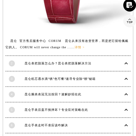

河南省信阳市浉河区东方红大道昆仑售后服务中心（需提前预约）
河南省许昌市魏都区建安大道与八龙路交叉口昆仑售后服务中心（需提前预约）

河南省郑州市二七区民主路10号华润大厦29层2905室昆仑售后服务中心（需提前预约）
河南省周口市川汇区七一路昆仑售后服务中心（需提前预约）
河南省驻马店市驿城区乐山大道与置地大道交叉口昆仑售后服务中心（需提前预约）
昆仑 官方售后服务中心 CORUM 昆仑从来没有改变世界，而是把它留给佩戴
它的人。 CORUM will never change the ......
详情 >
湖北省鄂州市鄂城区文星大道昆仑售后服务中心（需提前预约）
湖北省黄冈市黄州区赤壁大道昆仑售后服务中心（需提前预约）
2
昆仑表把脱落怎么办？昆仑表把脱落解决方法
湖北省黄石市黄石港区武汉路昆仑售后服务中心（需提前预约）
湖北省荆门市东宝中天街步行街昆仑售后服务中心（需提前预约）
3
昆仑机芯遇水滴“锈”色可餐?速寻专业除“锈”秘籍
湖北省荆州市荆州区荆中路昆仑售后服务中心（需提前预约）
湖北省十堰市茅箭区人民北路昆仑售后服务中心（需提前预约）
4
昆仑腕表表冠无法按回？速解妙招在此
湖北省随州市曾都区青年路昆仑售后服务中心（需提前预约）
湖北省咸宁市咸安区长安大道昆仑售后服务中心（需提前预约）
5
昆仑手表后盖不慎摔坏？专业应对策略在此
湖北省襄阳市樊城区长虹路与人民路交叉口昆仑售后服务中心（需提前预约）
湖北省孝感市孝南区复兴大道昆仑售后服务中心（需提前预约）
6
昆仑手表走时不准应该咋解决
湖北省宜昌市西陵区夷陵大道与港窑路昆仑售后服务中心（需提前预约）