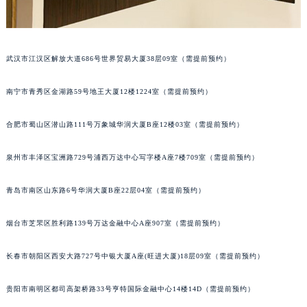
内蒙古自治区锡林郭勒盟市锡林浩特市光明街与额尔敦路交叉口昆仑售后服务中心（需提前预约）
内蒙古自治区兴安盟市乌兰浩特市兴安大街昆仑售后服务中心（需提前预约）
山西省大同市平城区迎宾街昆仑售后服务中心（需提前预约）
武汉市江汉区解放大道686号世界贸易大厦38层09室（需提前预约）
山西省晋城市城区黄华街昆仑售后服务中心（需提前预约）
山西省晋中市榆次区顺城街昆仑售后服务中心（需提前预约）
南宁市青秀区金湖路59号地王大厦12楼1224室（需提前预约）
山西省临汾市尧都区解放路昆仑售后服务中心（需提前预约）
合肥市蜀山区潜山路111号万象城华润大厦B座12楼03室（需提前预约）
山西省吕梁市离石区永宁中路与建设街交叉口昆仑售后服务中心（需提前预约）
山西省朔州市朔城区怡西路与鄯阳西街交汇处昆仑售后服务中心（需提前预约）
泉州市丰泽区宝洲路729号浦西万达中心写字楼A座7楼709室（需提前预约）
山西省忻州市忻府区和平东街与七一南路交叉口昆仑售后服务中心（需提前预约）
山西省阳泉市郊区平阳东街与新城大道交叉口昆仑售后服务中心（需提前预约）
青岛市南区山东路6号华润大厦B座22层04室（需提前预约）
山西省运城市盐湖区河东街昆仑售后服务中心（需提前预约）
烟台市芝罘区胜利路139号万达金融中心A座907室（需提前预约）
山西省长治市潞州区英雄中路昆仑售后服务中心（需提前预约）
山西省太原市迎泽区迎泽街道解放路15号亨得利名表维修授权店3楼昆仑售后服务中心（需提前预约）
长春市朝阳区西安大路727号中银大厦A座(旺进大厦)18层09室（需提前预约）
天津市和平区赤峰道136号天津国际金融中心26层2603室昆仑售后服务中心（需提前预约）
安徽省安庆市迎江区人民路昆仑售后服务中心（需提前预约）
贵阳市南明区都司高架桥路33号亨特国际金融中心14楼14D（需提前预约）
安徽省蚌埠市蚌山区淮河路昆仑售后服务中心（需提前预约）