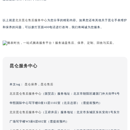
山东省威海市环翠区新威海路89号振华商厦一楼名表维修昆仑售后服务中心（需提前预约）
山东省潍坊市奎文区东风东街昆仑售后服务中心（需提前预约）
以上就是
北京昆仑售后服务中心
为您分享的精彩内容。如果您还有其他关于昆仑手表维护
山东省枣庄市滕州市北辛路与善国路交叉口昆仑售后服务中心（需提前预约）
和保养的问题，可以拨打页面400电话进行咨询，我们将竭诚为您服务。
山东省淄博市张店区金晶大道昆仑售后服务中心（需提前预约）
上海市黄浦区南京东路299号宏伊国际广场写字楼8层806室昆仑售后服务中心（需提前预约）
上海市徐汇区虹桥路3号港汇中心2座37层3705室昆仑售后服务中心（需提前预约）
浙江省杭州市上城区钱江路1366号华润大厦A座5层503-5室昆仑售后服务中心（需提前预约）
浙江省湖州市吴兴区劳动路昆仑售后服务中心（需提前预约）
昆仑服务中心
浙江省嘉兴市南湖区广益路705号嘉兴世界贸易中心A座13层1304室昆仑售后服务中心（需提前预约）
浙江省金华市金东区东市南街777号金华万达广场4号楼22楼2209室昆仑售后服务中心（需提前预约）
本文tag：
昆仑保养
，
昆仑售后
浙江省丽水市莲都区解放街昆仑售后服务中心（需提前预约）
北京昆仑售后服务中心
（国贸店）服务地址：北京市朝阳区建国门外大街甲6号
浙江省宁波市江北区大闸南路500号来福士广场办公楼20层2009室昆仑售后服务中心（需提前预约）
华熙国际中心写字楼D座11层1102室（北京总部）（需提前预约）
浙江省衢州市柯城区上街昆仑售后服务中心（需提前预约）
浙江省绍兴市越城区胜利东路379号世茂天际中心写字楼8层805室昆仑售后服务中心（需提前预约）
北京昆仑售后服务中心
（王府井店）服务地址：北京市东城区东长安街1号东方
浙江省舟山市定海区解放东路昆仑售后服务中心（需提前预约）
广场写字楼W3座6层602室（需提前预约）
澳门特别行政区大堂区议事亭前地（新马路）昆仑售后服务中心（需提前预约）