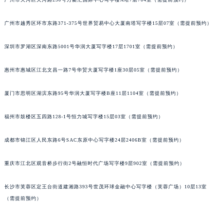
甘肃省兰州市七里河区西津西路16号兰州中心写字楼21层2102室（需提前预约）
重庆市解放碑渝中区民权路28号英利国际金融中心写字楼20层01室（需提前预约）
广州市越秀区环市东路371-375号世界贸易中心大厦南塔写字楼15层07室（需提前预约）
黑龙江省大庆市萨尔图区会战大街昆仑售后服务中心（需提前预约）
深圳市罗湖区深南东路5001号华润大厦写字楼17层1701室（需提前预约）
黑龙江省鹤岗市向阳区红军路昆仑售后服务中心（需提前预约）
黑龙江省黑河市爱辉区中央街昆仑售后服务中心（需提前预约）
惠州市惠城区江北文昌一路7号华贸大厦写字楼1座30层05室（需提前预约）
黑龙江省鸡西市鸡冠区红军路昆仑售后服务中心（需提前预约）
黑龙江省佳木斯市向阳区长安路昆仑售后服务中心（需提前预约）
厦门市思明区湖滨东路95号华润大厦写字楼B座11层1104室（需提前预约）
黑龙江省牡丹江市东安区太平路昆仑售后服务中心（需提前预约）
福州市鼓楼区五四路128-1号恒力城写字楼15层03室（需提前预约）
黑龙江省七台河市桃山区大同街昆仑售后服务中心（需提前预约）
黑龙江省齐齐哈尔市龙沙区龙华路昆仑售后服务中心（需提前预约）
成都市锦江区人民东路6号SAC东原中心写字楼24层2406B室（需提前预约）
黑龙江省双鸭山市尖山区新兴大街昆仑售后服务中心（需提前预约）
黑龙江省绥化市北林区新华街与康庄路交叉口昆仑售后服务中心（需提前预约）
重庆市江北区观音桥步行街2号融恒时代广场写字楼9层902室（需提前预约）
黑龙江省伊春市伊美区通河路昆仑售后服务中心（需提前预约）
吉林省白城市洮北区明仁南街昆仑售后服务中心（需提前预约）
长沙市芙蓉区定王台街道建湘路393号世茂环球金融中心写字楼（芙蓉广场）10层13室
（需提前预约）
吉林省白山市浑江区浑江大街昆仑售后服务中心（需提前预约）
吉林省吉林市船营区河南街昆仑售后服务中心（需提前预约）