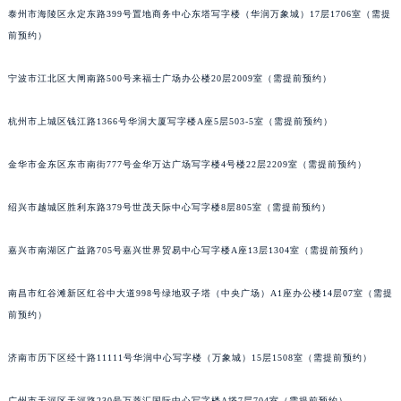
泰州市海陵区永定东路399号置地商务中心东塔写字楼（华润万象城）17层1706室（需提
苏州市苏州工业园区星港街199号苏州中心办公楼C座22层08室（需提前预约）
前预约）
武汉市江汉区解放大道686号世界贸易大厦38层09室（需提前预约）
南宁市青秀区金湖路59号地王大厦12楼1224室（需提前预约）
宁波市江北区大闸南路500号来福士广场办公楼20层2009室（需提前预约）
合肥市蜀山区潜山路111号万象城华润大厦B座12楼03室（需提前预约）
泉州市丰泽区宝洲路729号浦西万达中心写字楼A座7楼709室（需提前预约）
杭州市上城区钱江路1366号华润大厦写字楼A座5层503-5室（需提前预约）
青岛市南区山东路6号华润大厦B座22层04室（需提前预约）
金华市金东区东市南街777号金华万达广场写字楼4号楼22层2209室（需提前预约）
烟台市芝罘区胜利路139号万达金融中心A座907室（需提前预约）
长春市朝阳区西安大路727号中银大厦A座(旺进大厦)18层09室（需提前预约）
绍兴市越城区胜利东路379号世茂天际中心写字楼8层805室（需提前预约）
贵阳市南明区都司高架桥路33号亨特国际金融中心14楼14D（需提前预约）
昆明市盘龙区北京路928号同德昆明广场写字楼10层06室（需提前预约）
嘉兴市南湖区广益路705号嘉兴世界贸易中心写字楼A座13层1304室（需提前预约）
石家庄市长安区中山东路39号勒泰中心写字楼B座13层07室（需提前预约）
西安市碑林区南关正街88号华侨城长安国际中心E座6楼10室（需提前预约）
南昌市红谷滩新区红谷中大道998号绿地双子塔（中央广场）A1座办公楼14层07室（需提
前预约）
海口市龙华区金贸东路5号海口华润大厦B座17层1707室（需提前预约）
唐山市路南区新华东道100号万达广场写字楼A座10层1002室（需提前预约）
济南市历下区经十路11111号华润中心写字楼（万象城）15层1508室（需提前预约）
台州市椒江区东海大道1800号腾达中心东1幢20楼2002室（需提前预约）
内蒙古自治区呼和浩特市玉泉区大学西街70号华润万象城写字楼（鄂尔多斯大厦）23层2326室（需提前预约）
广州市天河区天河路230号万菱汇国际中心写字楼A塔7层704室（需提前预约）