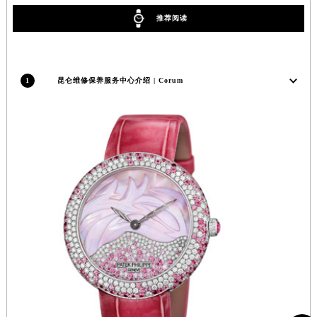
香港特别行政区金钟区中西区金钟道昆仑售后服务中心（需提前预约）
推荐阅读
香港特别行政区九龙区油尖旺区弥敦道昆仑售后服务中心（需提前预约）
香港特别行政区铜锣湾区湾仔区轩尼诗道昆仑售后服务中心（需提前预约）
河南省安阳市文峰区解放大道昆仑售后服务中心（需提前预约）
1
昆仑维修保养服务中心介绍 | Corum
河南省鹤壁市淇滨区九州路昆仑售后服务中心（需提前预约）
河南省济源市沁园街道济水大道昆仑售后服务中心（需提前预约）
河南省焦作市解放区解放路昆仑售后服务中心（需提前预约）
河南省开封市鼓楼区中山路昆仑售后服务中心（需提前预约）
河南省洛阳市西工区中州中路与解放路交叉口昆仑售后服务中心（需提前预约）
河南省漯河市源汇区交通路昆仑售后服务中心（需提前预约）
河南省南阳市宛城区范蠡东路与南都路交叉口昆仑售后服务中心（需提前预约）
河南省平顶山市卫东区建设路昆仑售后服务中心（需提前预约）
河南省濮阳市大华龙区开州路绿城路交叉口昆仑售后服务中心（需提前预约）
河南省三门峡市湖滨区和平路昆仑售后服务中心（需提前预约）
河南省商丘市梁园区神火大道昆仑售后服务中心（需提前预约）
河南省新乡市红旗区人民路昆仑售后服务中心（需提前预约）