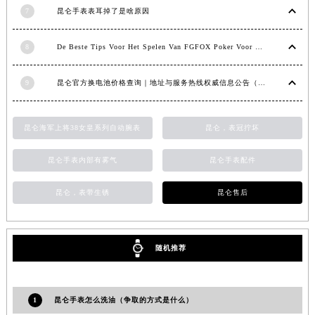
7
昆仑手表表耳掉了是啥原因
湖南省常德市武陵区人民路昆仑售后服务中心（需提前预约）
湖南省郴州市北湖区国庆北路昆仑售后服务中心（需提前预约）
8
De Beste Tips Voor Het Spelen Van FGFOX Poker Voor Beginners
湖南省衡阳市雁峰区解放路昆仑售后服务中心（需提前预约）
湖南省怀化市鹤城区迎丰中路昆仑售后服务中心（需提前预约）
9
昆仑官方换电池价格查询｜地址与服务热线权威信息公告（2026年7月最新）
湖南省娄底市娄星区长青街昆仑售后服务中心（需提前预约）
湖南省邵阳市双清区东风路昆仑售后服务中心（需提前预约）
昆仑海军上将38女皇系列自动腕表
昆仑，表冠拧坏
湖南省湘潭市雨湖区莲城大道昆仑售后服务中心（需提前预约）
湖南省益阳市赫山区桃花仑路昆仑售后服务中心（需提前预约）
昆仑手表内部有雾气
昆仑手表配件
湖南省永州市冷水滩区永州大道与中兴路交叉口昆仑售后服务中心（需提前预约）
湖南省岳阳市岳阳楼区东茅岭路昆仑售后服务中心（需提前预约）
昆仑，表带生锈
昆仑售后
湖南省张家界市永定区解放路昆仑售后服务中心（需提前预约）
湖南省长沙市芙蓉区建湘路393号世茂环球金融中心写字楼10层1013室昆仑售后服务中心（需提前预约）
随机推荐
湖南省株洲市芦淞区建设南路昆仑售后服务中心（需提前预约）
甘肃省白银市白银区北京路昆仑售后服务中心（需提前预约）
甘肃省定西市安定区解放路昆仑售后服务中心（需提前预约）
1
昆仑手表怎么洗油（争取的方式是什么）
甘肃省敦煌市沙州镇阳关中路昆仑售后服务中心（需提前预约）