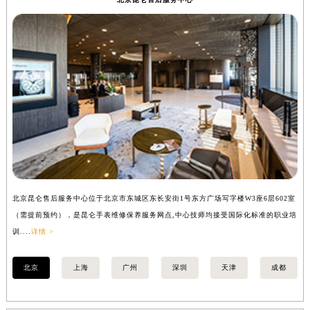
广西壮族自治区河池市金城江区金城江街道朝阳路昆仑售后服务中心（需提前预约）
广西壮族自治区贺州市八步区城东街道灵峰南路昆仑售后服务中心（需提前预约）
广西壮族自治区来宾市兴宾区桂中大道昆仑售后服务中心（需提前预约）
广西壮族自治区柳州市城中区中山中路昆仑售后服务中心（需提前预约）
广西壮族自治区钦州市钦南区金海湾东大街昆仑售后服务中心（需提前预约）
广西壮族自治区梧州市万秀区龙湖镇高旺路昆仑售后服务中心（需提前预约）
广西壮族自治区玉林市玉州区金玉路昆仑售后服务中心（需提前预约）
海南省儋州市儋州市那大镇兰洋北路昆仑售后服务中心（需提前预约）
海南省东方市八所镇解放西路昆仑售后服务中心（需提前预约）
海南省琼海市嘉积镇东风路昆仑售后服务中心（需提前预约）
北京昆仑售后服务中心位于北京市东城区东长安街1号东方广场写字楼W3座6层602室
上
海南省三沙市西沙区西沙群岛永兴岛北京路昆仑售后服务中心（需提前预约）
（需提前预约），是昆仑手表维修保养服务网点,中心技师均接受国际化标准的职业培
（
海南省三亚市吉阳区迎宾路昆仑售后服务中心（需提前预约）
训....
详情 >
训..
海南省万宁市万城镇解放路昆仑售后服务中心（需提前预约）
海南省文昌市文城镇教育东路昆仑售后服务中心（需提前预约）
北京
上海
广州
深圳
天津
成都
海南省五指山市通什镇三月三大道昆仑售后服务中心（需提前预约）
香港特别行政区尖沙咀区油尖旺区广东道昆仑售后服务中心（需提前预约）