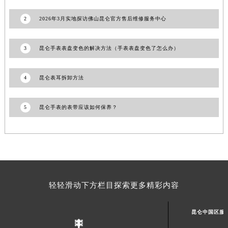
甘肃省合作市人民街昆仑售后服务中心（需提前预约）
2
2026年3月实地探访佛山昆仑官方售后维修服务中心
甘肃省嘉峪关市雄关区新华中路昆仑售后服务中心（需提前预约）
甘肃省金昌市金川区北京路昆仑售后服务中心（需提前预约）
3
昆仑手表表盘变色的解决方法（手表表盘变色了怎么办）
甘肃省酒泉市肃州区西大街昆仑售后服务中心（需提前预约）
甘肃省临夏市城南街道团结路昆仑售后服务中心（需提前预约）
4
昆仑表耳拆卸方法
甘肃省陇南市武都区人民路昆仑售后服务中心（需提前预约）
甘肃省平凉市崆峒区西大街昆仑售后服务中心（需提前预约）
5
昆仑手表的表带应该如何保养？
甘肃省庆阳市西峰区南大街昆仑售后服务中心（需提前预约）
甘肃省天水市秦州区民主路昆仑售后服务中心（需提前预约）
甘肃省武威市凉州区迎宾路昆仑售后服务中心（需提前预约）
甘肃省张掖市甘州区民乐北路昆仑售后服务中心（需提前预约）
宁夏回族自治区固原市原州区文化街昆仑售后服务中心（需提前预约）
宁夏回族自治区石嘴山市大武口区贺兰山路昆仑售后服务中心（需提前预约）
轻轻滑动下方栏目探索更多精彩内容
宁夏回族自治区吴忠市利通区开元大道昆仑售后服务中心（需提前预约）
宁夏回族自治区银川市兴庆区新华东路97号新百中心C馆一层C1-18号商铺昆仑售后服务中心（需提前预约）
昆仑中国区服
宁夏回族自治区中卫市沙坡头区鼓楼东街昆仑售后服务中心（需提前预约）