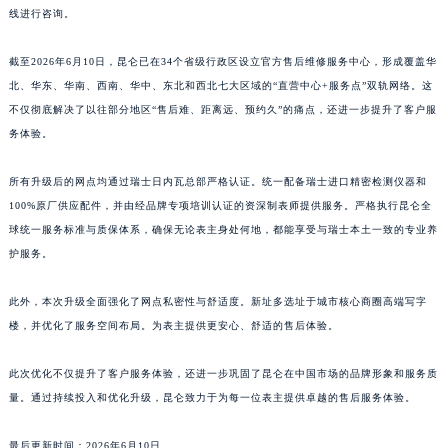
线进行咨询。
江西省景德镇市珠山区珠山中路昆仑售后服务中心（需提前预约）
江西省九江市浔阳区浔阳路昆仑售后服务中心（需提前预约）
截至2026年6月10日，昆仑已在34个省级行政区设立官方售后维修服务中心，形成覆盖华
江西省南昌市红谷滩新区红谷中大道998号绿地双子塔（中央广场）A1座办公楼14层1407室昆仑售后服务中心（需提前预约）
北、华东、华南、西南、华中、东北和西北七大区域的“直营中心+服务点”双轨网络。这
江西省萍乡市安源区萍安北大道与康庄路交叉口昆仑售后服务中心（需提前预约）
不仅彻底解决了以往部分地区“售后难、距离远、预约久”的痛点，还进一步提升了客户服
江西省上饶市信州区滨江西路昆仑售后服务中心（需提前预约）
务体验。
江西省新余市渝水区北湖西路昆仑售后服务中心（需提前预约）
所有升级后的网点均通过瑞士日内瓦总部严格认证。统一配备瑞士进口精密检测仪器和
江西省宜春市袁州区中山中路昆仑售后服务中心（需提前预约）
100%原厂供应配件，并由经品牌专项培训认证的资深制表师提供服务。严格执行昆仑全
江西省鹰潭市月湖区胜利东路昆仑售后服务中心（需提前预约）
球统一服务标准与质保体系，确保无论表主身处何地，都能享受与瑞士本土一致的专业养
山东省德州市德城区东风中路昆仑售后服务中心（需提前预约）
护服务。
山东省东营市东营区济南路昆仑售后服务中心（需提前预约）
山东省济南市历下区经十路11111号华润中心写字楼（万象城）15层1508室昆仑售后服务中心（需提前预约）
此外，本次升级全面强化了网点私密性与舒适度。新址多选址于城市核心商圈高端写字
楼，并优化了服务空间布局。为表主提供更安心、舒适的售后体验。
山东省济宁市任城区太白楼路昆仑售后服务中心（需提前预约）
山东省莱芜市文化南路8号银座商城名表维修一楼名表维修昆仑售后服务中心（需提前预约）
此次优化不仅提升了客户服务体验，还进一步巩固了昆仑在中国市场的品牌形象和服务质
山东省临沂市兰山区解放路昆仑售后服务中心（需提前预约）
量。通过持续投入和优化升级，昆仑致力于为每一位表主提供卓越的售后服务体验。
山东省日照市东港区烟台路昆仑售后服务中心（需提前预约）
山东省泰安市泰山区财源街道泰山大街昆仑售后服务中心（需提前预约）
最后更新时间：2026年6月10日