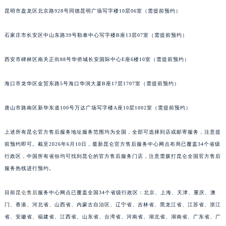
安徽省亳州市谯城区魏武大道昆仑售后服务中心（需提前预约）
昆明市盘龙区北京路928号同德昆明广场写字楼10层06室（需提前预约）
安徽省池州市贵池区长江路昆仑售后服务中心（需提前预约）
石家庄市长安区中山东路39号勒泰中心写字楼B座13层07室（需提前预约）
安徽省滁州市琅琊区南谯北路昆仑售后服务中心（需提前预约）
安徽省阜阳市颍州区颍州北路昆仑售后服务中心（需提前预约）
西安市碑林区南关正街88号华侨城长安国际中心E座6楼10室（需提前预约）
安徽省淮北市相山区淮海路昆仑售后服务中心（需提前预约）
安徽省淮南市田家庵区国庆中路昆仑售后服务中心（需提前预约）
海口市龙华区金贸东路5号海口华润大厦B座17层1707室（需提前预约）
安徽省黄山市屯溪区黄山西路昆仑售后服务中心（需提前预约）
唐山市路南区新华东道100号万达广场写字楼A座10层1002室（需提前预约）
安徽省六安市金安区解放中路昆仑售后服务中心（需提前预约）
安徽省马鞍山市雨山区湖南西路昆仑售后服务中心（需提前预约）
上述所有昆仑官方售后服务地址服务范围均为全国，全部可选择到店或邮寄服务，注意提
安徽省宿州市埇桥区人民中路昆仑售后服务中心（需提前预约）
前预约即可。截至2026年6月10日，最新昆仑官方售后服务中心网点布局已覆盖34个省级
安徽省铜陵市铜官区石城大道昆仑售后服务中心（需提前预约）
行政区，中国所有省份均可找到昆仑的官方售后服务门店，注意需拨打昆仑全国官方售后
安徽省芜湖市镜湖区中山路步行街昆仑售后服务中心（需提前预约）
服务热线进行预约。
安徽省宣城市宣州区叠嶂西路昆仑售后服务中心（需提前预约）
目前
昆仑售后
服务中心网点已覆盖全国34个省级行政区：北京、上海、天津、重庆、澳
福建省龙岩市新罗区九一南路昆仑售后服务中心（需提前预约）
门、香港、河北省、山西省、内蒙古自治区、辽宁省、吉林省、黑龙江省、江苏省、浙江
福建省南平市建阳区人民西路昆仑售后服务中心（需提前预约）
省、安徽省、福建省、江西省、山东省、台湾省、河南省、湖北省、湖南省、广东省、广
福建省宁德市蕉城区天湖东路昆仑售后服务中心（需提前预约）