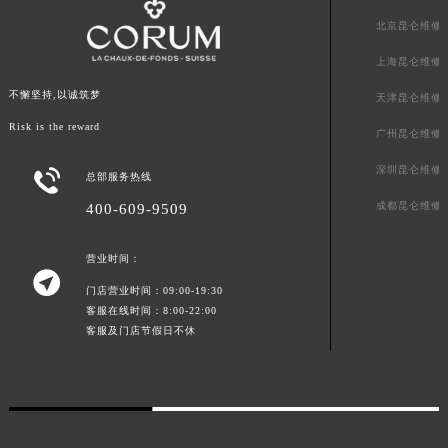
青海省果洛藏族自治州玛沁县团结路昆仑售后服务中心（需提前预约）
北京昆仑维修
青海省海北藏族自治州海晏县将军路昆仑售后服务中心（需提前预约）
上海昆仑维修
青海省海东市乐都区滨河路昆仑售后服务中心（需提前预约）
不懈坚持,以诚筑梦
天津昆仑维修
青海省海南藏族自治州共和县青海湖大街昆仑售后服务中心（需提前预约）
Risk is the reward
青海省海西蒙古族藏族自治州德令哈市柴达木路昆仑售后服务中心（需提前预约）
广州昆仑维修
青海省黄南藏族自治州同仁市德合隆路昆仑售后服务中心（需提前预约）
深圳昆仑维修

总部服务热线
青海省西宁市城西区海湖新区西关大道昆仑售后服务中心（需提前预约）
成都昆仑维修
400-609-9509
青海省玉树藏族自治州结古镇胜利路昆仑售后服务中心（需提前预约）
陕西省安康市汉滨区金州路昆仑售后服务中心（需提前预约）
营业时间：
陕西省宝鸡市渭滨区经二路昆仑售后服务中心（需提前预约）

门店营业时间：09:00-19:30
陕西省汉中市汉台区北大街昆仑售后服务中心（需提前预约）
客服在线时间：8:00-22:00
陕西省商洛市商州区州城街昆仑售后服务中心（需提前预约）
客服及门店节假日不休
陕西省铜川市王益区红旗街昆仑售后服务中心（需提前预约）
陕西省渭南市临渭区东风大街昆仑售后服务中心（需提前预约）
陕西省咸阳市秦都区沣西新城统一西路与白马河路交汇处昆仑售后服务中心（需提前预约）
陕西省延安市宝塔区中心街昆仑售后服务中心（需提前预约）