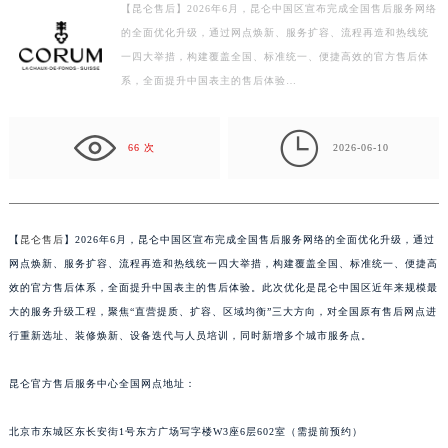
【昆仑售后】2026年6月，昆仑中国区宣布完成全国售后服务网络
徐州市鼓楼区淮海东路29号苏宁广场IFC国际金融中心写字楼35层3508室（需提前预约）
的全面优化升级，通过网点焕新、服务扩容、流程再造和热线统
扬州市邗江区国展路29号星耀天地写字楼1号楼18层1803室（需提前预约）
一四大举措，构建覆盖全国、标准统一、便捷高效的官方售后体
盐城市盐都区世纪大道5号盐城金融城写字楼1号楼16层1604室（需提前预约）
系，全面提升中国表主的售后体验…
泰州市海陵区永定东路399号置地商务中心东塔写字楼（华润万象城）17层1706室（需提前预约）
宁波市江北区大闸南路500号来福士广场办公楼20层2009室（需提前预约）

66 次
2026-06-10
杭州市上城区钱江路1366号华润大厦写字楼A座5层503-5室（需提前预约）
金华市金东区东市南街777号金华万达广场写字楼4号楼22层2209室（需提前预约）
绍兴市越城区胜利东路379号世茂天际中心写字楼8层805室（需提前预约）
【
昆仑售后
】2026年6月，昆仑中国区宣布完成全国售后服务网络的全面优化升级，通过
嘉兴市南湖区广益路705号嘉兴世界贸易中心写字楼A座13层1304室（需提前预约）
网点焕新、服务扩容、流程再造和热线统一四大举措，构建覆盖全国、标准统一、便捷高
南昌市红谷滩新区红谷中大道998号绿地双子塔（中央广场）A1座办公楼14层07室（需提前预约）
效的官方售后体系，全面提升中国表主的售后体验。此次优化是昆仑中国区近年来规模最
济南市历下区经十路11111号华润中心写字楼（万象城）15层1508室（需提前预约）
大的服务升级工程，聚焦“直营提质、扩容、区域均衡”三大方向，对全国原有售后网点进
广州市天河区天河路230号万菱汇国际中心写字楼A塔7层704室（需提前预约）
行重新选址、装修焕新、设备迭代与人员培训，同时新增多个城市服务点。
广州市越秀区环市东路371-375号世界贸易中心大厦南塔写字楼15层07室（需提前预约）
深圳市罗湖区深南东路5001号华润大厦写字楼17层1701室（需提前预约）
昆仑官方售后服务中心全国网点地址：
惠州市惠城区江北文昌一路7号华贸大厦写字楼1座30层05室（需提前预约）
北京市东城区东长安街1号东方广场写字楼W3座6层602室（需提前预约）
厦门市思明区湖滨东路95号华润大厦写字楼B座11层1104室（需提前预约）