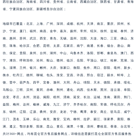
西壮族自治区、海南省、四川省、贵州省、云南省、西藏自治区、陕西省、甘肃省、青海
福建省莆田市城厢区霞林街道荔华东大道昆仑售后服务中心（需提前预约）
省、宁夏回族自治区、新疆维吾尔自治区；
福建省三明市三元区东乾二路昆仑售后服务中心（需提前预约）
福建省漳州市龙文区步港路昆仑售后服务中心（需提前预约）
地级市已覆盖：北京、上海、广州、深圳、成都、杭州、天津、南京、重庆、郑州、长
沙、宁波、厦门、福州、南昌、金华、嘉兴、扬州、常州、绍兴、徐州、盐城、泰州、济
江苏省常州市新北区龙锦路1590号现代传媒中心5号楼10层1008室昆仑售后服务中心（需提前预约）
南、惠州、苏州、武汉、西安、青岛、无锡、温州、沈阳、大连、海口、三亚、佛山、东
江苏省淮安市清江浦区淮海北路昆仑售后服务中心（需提前预约）
莞、珠海、哈尔滨、合肥、昆明、太原、石家庄、南宁、南通、长春、烟台、唐山、廊
江苏省连云港市海州区通灌北路昆仑售后服务中心（需提前预约）
坊、保定、贵阳、泉州、台州、湖州、中山、乌鲁木齐、洛阳、邯郸、秦皇岛、澳门、西
江苏省南京市秦淮区中山南路1号南京中心22层22-C1-C3室昆仑售后服务中心（需提前预约）
宁、潍坊、呼和浩特、沧州、鞍山、赣州、临沂、岳阳、平顶山、镇江、桂林、芜湖、汕
江苏省宿迁市宿城区西湖路昆仑售后服务中心（需提前预约）
头、淄博、兰州、银川、郴州、大庆、张家口、衡阳、焦作、周口、邵阳、亳州、新乡、
江苏省泰州市海陵区永定东路399号置地商务中心东塔（华润万象城）17层1706室昆仑售后服务中心（需提前预约）
衡水、牡丹江、德州、聊城、包头、淮安、宜昌、许昌、邢台、宿迁、丽水、蚌埠、上
饶、晋中、葫芦岛、四平、宜春、滁州、大同、舟山、绵阳、天水、德阳、承德、绥化、
江苏省徐州市鼓楼区淮海东路29号苏宁广场IFC国际金融中心35层3508室昆仑售后服务中心（需提前预约）
马鞍山、三明、滨州、黄冈、赤峰、荆州、通化、鸡西、佳木斯、黑河、连云港、阜阳、
江苏省盐城市盐都区世纪大道5号盐城金融城写字楼1号楼16层1604室昆仑售后服务中心（需提前预约）
吉安、枣庄、永州、清远、揭阳、梧州、渭南、延安、长治、运城、淮南、莆田、荆门、
江苏省扬州市邗江区国展路29号星耀天地写字楼1号楼18层1803室昆仑售后服务中心（需提前预约）
益阳、梅州、达州、榆林、威海、九江、济宁、齐齐哈尔、南阳、常德、呼伦贝尔、丹
江苏省镇江市京口区中山东路昆仑售后服务中心（需提前预约）
东、锦州、辽阳、辽源、衢州、安庆、龙岩、宁德、鹰潭、泰安、商丘、驻马店、咸宁、
江西省抚州市临川区赣东大道昆仑售后服务中心（需提前预约）
江门、茂名、玉林、乐山、南充、雅安、宝鸡、柳州、拉萨、丽江、张家界、襄阳、株
江西省赣州市章贡区文清路昆仑售后服务中心（需提前预约）
洲、遵义、鄂尔多斯、阳泉、昆山、黄石、湘潭、十堰、漳州、攀枝花、香港、台北等，
共计360+网点，均有昆仑官方售后服务网点，详细信息需拨打昆仑全国官方售后服务热
江西省吉安市吉州区井冈山大道昆仑售后服务中心（需提前预约）