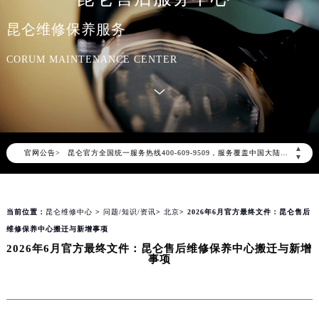
昆仑维修保养服务
CORUM MAINTENANCE CENTER
2026年8月昆仑中国区售后服务网络优化升级公告
2026年8月昆仑全国官方售后客户服务热线：400-609-9509
▲
官网公告>
昆仑官方全国统一服务热线400-609-9509，服务覆盖中国大陆、香港、澳门、台湾全部区域（非大陆需加拨“+86”）
▼
2026年8月昆仑售后服务中心最新网点地址：
北京市朝阳区建国门外大街甲6号华熙国际中心写字楼D座11层1102室（北京总部）（需提前预约）
当前位置：
昆仑维修中心
>
问题/知识/资讯
>
北京
> 2026年6月官方最终文件：昆仑售后
北京市东城区东长安街1号东方广场写字楼W3座6层602室（需提前预约）
维修保养中心搬迁与新增事项
天津市和平区赤峰道136号天津国际金融中心写字楼26层2603室（需提前预约）
2026年6月官方最终文件：昆仑售后维修保养中心搬迁与新增
上海市徐汇区虹桥路3号港汇中心写字楼2座37层3705室（需提前预约）
事项
上海市黄浦区南京东路299号宏伊国际广场写字楼8层806室（需提前预约）
南京市秦淮区中山南路1号（新街口）南京中心写字楼22层C1-1室（需提前预约）
常州市新北区龙锦路1590号现代传媒中心写字楼5号楼10层1008室（需提前预约）