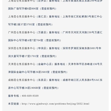
上海昆仑售后服务中心
（宏伊店）服务地址：上海市黄浦区南京东路299号宏伊
澳门特别行政区风顺堂区南湾大马路昆仑售后服务中心（需提前预约）
国际广场写字楼8层806室（需提前预约）
澳门特别行政区花地玛堂区关闸广场昆仑售后服务中心（需提前预约）
上海昆仑售后服务中心
（港汇店）服务地址：上海市徐汇区虹桥路3号港汇中心
澳门特别行政区花王堂区大三巴商圈昆仑售后服务中心（需提前预约）
写字楼2座37层3705室（需提前预约）
澳门特别行政区嘉模堂区官也街昆仑售后服务中心（需提前预约）
广州昆仑售后服务中心
（万菱店）服务地址：广州市天河区天河路230号万菱汇
澳门省路氹城市金光大道昆仑售后服务中心（需提前预约）
澳门特别行政区望德堂区塔石广场昆仑售后服务中心（需提前预约）
国际中心写字楼A塔7层704室（需提前预约）
福建省福州市鼓楼区五四路128-1号恒力城写字楼15层03室昆仑售后服务中心（需提前预约）
深圳昆仑售后服务中心
（华润店）服务地址：深圳市罗湖区深南东路5001号华
福建省厦门市思明区湖滨东路95号万象城华润大厦B座11层1104室昆仑售后服务中心（需提前预约）
润大厦写字楼17层1701室（需提前预约）
广东省潮州市潮安区新风路与潮汕路交汇处昆仑售后服务中心（需提前预约）
天津昆仑售后服务中心
（金融中心店）服务地址：天津市和平区赤峰道136号天
广东省广州市天河区天河路230号万菱汇国际中心A塔7层704室昆仑售后服务中心（需提前预约）
津国际金融中心写字楼26层2603室（需提前预约）
广东省广州市越秀区环市东路371-375号世界贸易中心大厦南塔15层1507室昆仑售后服务中心（需提前预约）
成都昆仑售后服务中心
（东原店）服务地址：成都市锦江区人民东路6号SAC东
广东省河源市源城区越王大道昆仑售后服务中心（需提前预约）
原中心写字楼24层2406B室（需提前预约）
广东省惠州市惠城区江北文昌一路7号华贸大厦1座30层3005室昆仑售后服务中心（需提前预约）
广东省江门市蓬江区广场西路昆仑售后服务中心（需提前预约）
服务专线：
400-609-9509
广东省揭阳市榕城进贤门步行街昆仑售后服务中心（需提前预约）
本页链接：
http://www.gjmbwxjt.com/problems/beijing/5032.html
广东省茂名市电白区水东街道迎宾大道昆仑售后服务中心（需提前预约）