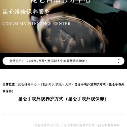
昆仑维修保养服务
CORUM MAINTENANCE CENTER
2026年8月昆仑中国区售后服务网络优化升级公告
2026年8月昆仑全国官方售后客户服务热线：400-609-9509
昆仑官方全国统一服务热线400-609-9509，服务覆盖中国大陆、香港、澳门、台湾全部区域（非大陆需加拨“+86”）
▲
官网公告>
2026年8月昆仑售后服务中心最新网点地址：
▼
北京市朝阳区建国门外大街甲6号华熙国际中心写字楼D座11层1102室（北京总部）（需提前预约）
北京市东城区东长安街1号东方广场写字楼W3座6层602室（需提前预约）
当前位置：
昆仑维修中心
>
问题/知识/资讯
>
天津
> 昆仑手表外观养护方式（昆仑手表外
天津市和平区赤峰道136号天津国际金融中心写字楼26层2603室（需提前预约）
观保养）
上海市徐汇区虹桥路3号港汇中心写字楼2座37层3705室（需提前预约）
昆仑手表外观养护方式（昆仑手表外观保养）
上海市黄浦区南京东路299号宏伊国际广场写字楼8层806室（需提前预约）
南京市秦淮区中山南路1号（新街口）南京中心写字楼22层C1-1室（需提前预约）
常州市新北区龙锦路1590号现代传媒中心写字楼5号楼10层1008室（需提前预约）
徐州市鼓楼区淮海东路29号苏宁广场IFC国际金融中心写字楼35层3508室（需提前预约）
昆仑维修中心分享：“昆仑手表外观养护方式（昆仑手表外观保