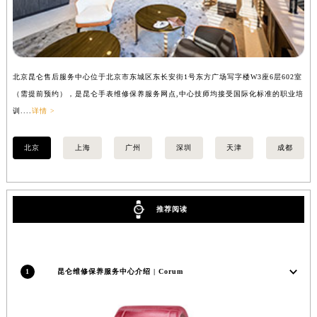
内蒙古自治区兴安盟市乌兰浩特市兴安大街昆仑售后服务中心（需提前预约）
山西省大同市平城区迎宾街昆仑售后服务中心（需提前预约）
山西省晋城市城区黄华街昆仑售后服务中心（需提前预约）
山西省晋中市榆次区顺城街昆仑售后服务中心（需提前预约）
北京昆仑售后服务中心位于北京市东城区东长安街1号东方广场写字楼W3座6层602室
上
山西省临汾市尧都区解放路昆仑售后服务中心（需提前预约）
（需提前预约），是昆仑手表维修保养服务网点,中心技师均接受国际化标准的职业培
（
训....
详情 >
训..
山西省吕梁市离石区永宁中路与建设街交叉口昆仑售后服务中心（需提前预约）
山西省朔州市朔城区怡西路与鄯阳西街交汇处昆仑售后服务中心（需提前预约）
北京
上海
广州
深圳
天津
成都
山西省忻州市忻府区和平东街与七一南路交叉口昆仑售后服务中心（需提前预约）
山西省阳泉市郊区平阳东街与新城大道交叉口昆仑售后服务中心（需提前预约）
山西省运城市盐湖区河东街昆仑售后服务中心（需提前预约）
推荐阅读
山西省长治市潞州区英雄中路昆仑售后服务中心（需提前预约）
山西省太原市迎泽区迎泽街道解放路15号亨得利名表维修授权店3楼昆仑售后服务中心（需提前预约）
天津市和平区赤峰道136号天津国际金融中心26层2603室昆仑售后服务中心（需提前预约）
安徽省安庆市迎江区人民路昆仑售后服务中心（需提前预约）
1
昆仑维修保养服务中心介绍 | Corum
安徽省蚌埠市蚌山区淮河路昆仑售后服务中心（需提前预约）
安徽省亳州市谯城区魏武大道昆仑售后服务中心（需提前预约）