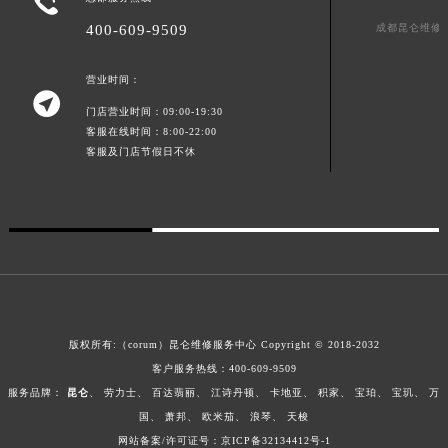

澳门特别行政区花地玛堂区关闸广场昆仑售后服务中心（需提前预约）
成都昆仑维修
400-609-9509
澳门特别行政区花王堂区大三巴商圈昆仑售后服务中心（需提前预约）
澳门特别行政区嘉模堂区官也街昆仑售后服务中心（需提前预约）
营业时间：

澳门省路氹城市金光大道昆仑售后服务中心（需提前预约）
门店营业时间：09:00-19:30
澳门特别行政区望德堂区塔石广场昆仑售后服务中心（需提前预约）
客服在线时间：8:00-22:00
客服及门店节假日不休
福建省福州市鼓楼区五四路128-1号恒力城写字楼15层03室昆仑售后服务中心（需提前预约）
福建省厦门市思明区湖滨东路95号万象城华润大厦B座11层1104室昆仑售后服务中心（需提前预约）
广东省潮州市潮安区新风路与潮汕路交汇处昆仑售后服务中心（需提前预约）
广东省广州市天河区天河路230号万菱汇国际中心A塔7层704室昆仑售后服务中心（需提前预约）
广东省广州市越秀区环市东路371-375号世界贸易中心大厦南塔15层1507室昆仑售后服务中心（需提前预约）
广东省河源市源城区越王大道昆仑售后服务中心（需提前预约）
广东省惠州市惠城区江北文昌一路7号华贸大厦1座30层3005室昆仑售后服务中心（需提前预约）
版权所有:（corum）昆仑维修服务中心 Copyright © 2018-2032
广东省江门市蓬江区广场西路昆仑售后服务中心（需提前预约）
客户服务热线：
400-609-9509
广东省揭阳市榕城进贤门步行街昆仑售后服务中心（需提前预约）
服务品牌：
昆仑
、
劳力士
、
百达翡丽
、
江诗丹顿
、
卡地亚
、
积家
、
宝珀
、
宝玑
、
万
广东省茂名市电白区水东街道迎宾大道昆仑售后服务中心（需提前预约）
国
、
萧邦
、
欧米茄
、
浪琴
、
天梭
广东省梅州市梅江区金燕大道昆仑售后服务中心（需提前预约）
网站备案/许可证号：京ICP备32134412号-1