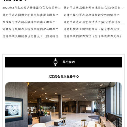
辽宁省营口市站前区市府路与渤海大街交叉口昆仑售后服务中心（需提前预约）
2026年3月实地探访天津昆仑官方售后维修服务中心
昆仑手表售后保养网点地址怎么找(全国售后网点查询方法)
辽宁省沈阳市沈河区中街路137号亨得利名表维修授权店1楼昆仑售后服务中心（需提前预约）
昆仑手表表面抛光的要点与步骤有哪些？
为什么昆仑手表会出现指针变色的情况？
辽宁省沈阳市沈河区中街路83号亨得利名表维修授权店1楼昆仑售后服务中心（需提前预约）
造成昆仑手表机芯故障的因素有哪些？
昆仑手表进灰后怎么清洗？(昆仑手表进灰的原因)
怀疑昆仑机械表走得快的原因都有哪些？
昆仑机械表走得快的原因（昆仑手表走快了怎么办）
北京市朝阳区建国门外大街甲6号华熙国际中心D座11层1102室昆仑售后服务中心（北京总部）（需提前预约）
昆仑手表受磁的表现是什么？（如何给昆仑消磁？）
昆仑手表的保养方法（昆仑手表保养周期）
北京市东城区东长安街1号王府井东方广场W3座6层602室昆仑售后服务中心（需提前预约）
河北省保定市竞秀区朝阳北大街北国先天下昆仑售后服务中心（需提前预约）
内蒙古自治区阿拉善盟市左旗土尔扈特大街昆仑售后服务中心（需提前预约）
内蒙古自治区巴彦淖尔市临河区新华街昆仑售后服务中心（需提前预约）
昆仑保养
内蒙古自治区包头市青山区幸福路甲3号王府井百货名表维修昆仑售后服务中心（需提前预约）
北京昆仑售后服务中心
内蒙古自治区赤峰市红山区哈达街昆仑售后服务中心（需提前预约）
内蒙古自治区鄂尔多斯市东胜区伊金霍洛街昆仑售后服务中心（需提前预约）
内蒙古自治区呼伦贝尔市海拉尔区中央街昆仑售后服务中心（需提前预约）
内蒙古自治区通辽市科尔沁区明仁大街昆仑售后服务中心（需提前预约）
内蒙古自治区乌海市海勃湾区人民南路昆仑售后服务中心（需提前预约）
内蒙古自治区乌兰察布市集宁区恩和大街昆仑售后服务中心（需提前预约）
内蒙古自治区锡林郭勒盟市锡林浩特市光明街与额尔敦路交叉口昆仑售后服务中心（需提前预约）