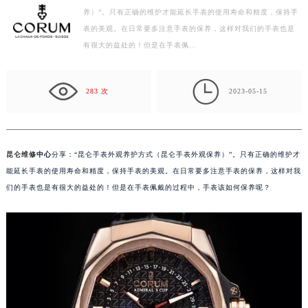
养）”。只有正确的维护才能延长手表的使用寿命和精度，保持手
扬州市邗江区国展路29号星耀天地写字楼1号楼18层1803室（需提前预约）
表的美观。在日常要多注意手表的保养，这样对我们的手表也是
盐城市盐都区世纪大道5号盐城金融城写字楼1号楼16层1604室（需提前预约）
有很大的益处的！但是在手表佩…
泰州市海陵区永定东路399号置地商务中心东塔写字楼（华润万象城）17层1706室（需提前预约）
宁波市江北区大闸南路500号来福士广场办公楼20层2009室（需提前预约）

杭州市上城区钱江路1366号华润大厦写字楼A座5层503-5室（需提前预约）
283 次
2023-05-15
金华市金东区东市南街777号金华万达广场写字楼4号楼22层2209室（需提前预约）
绍兴市越城区胜利东路379号世茂天际中心写字楼8层805室（需提前预约）
嘉兴市南湖区广益路705号嘉兴世界贸易中心写字楼A座13层1304室（需提前预约）
昆仑维修
中心
分享：“昆仑手表外观养护方式（昆仑手表外观保养）”。只有正确的维护才
南昌市红谷滩新区红谷中大道998号绿地双子塔（中央广场）A1座办公楼14层07室（需提前预约）
能延长手表的使用寿命和精度，保持手表的美观。在日常要多注意手表的保养，这样对我
济南市历下区经十路11111号华润中心写字楼（万象城）15层1508室（需提前预约）
们的手表也是有很大的益处的！但是在手表佩戴的过程中，手表该如何保养呢？
广州市天河区天河路230号万菱汇国际中心写字楼A塔7层704室（需提前预约）
广州市越秀区环市东路371-375号世界贸易中心大厦南塔写字楼15层07室（需提前预约）
深圳市罗湖区深南东路5001号华润大厦写字楼17层1701室（需提前预约）
惠州市惠城区江北文昌一路7号华贸大厦写字楼1座30层05室（需提前预约）
厦门市思明区湖滨东路95号华润大厦写字楼B座11层1104室（需提前预约）
福州市鼓楼区五四路128-1号恒力城写字楼15层03室（需提前预约）