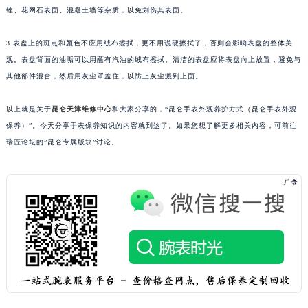
锉、花网石表面、混凝土墙等杂质，以免划伤其表面。
武汉市江汉区解放大道686号世界贸易大厦38层09室（需提前预约）
南宁市青秀区金湖路59号地王大厦12楼1224室（需提前预约）
3.表盘上的斑点和颜色不应用绒布擦拭，更不用说硬擦拭了，否则会影响表盘的整体美
合肥市蜀山区潜山路111号万象城华润大厦B座12楼03室（需提前预约）
观。表盘背面的油垢可以用蘸有汽油的绒布擦拭。清洁的表盘应将表盘向上放置，避免与
泉州市丰泽区宝洲路729号浦西万达中心写字楼A座7楼709室（需提前预约）
其他部件混合，然后用灰尘罩盖住，以防止灰尘溅到上面。
青岛市南区山东路6号华润大厦B座22层04室（需提前预约）
以上就是关于
昆仑天津维修中心
和大家分享的，“昆仑手表外观养护方式（昆仑手表外观
烟台市芝罘区胜利路139号万达金融中心A座907室（需提前预约）
保养）”。今天分享手表保养知识的内容就到这了。如果您想了解更多相关内容，可前往
长春市朝阳区西安大路727号中银大厦A座(旺进大厦)18层09室（需提前预约）
瑞匠论坛的”昆仑专属版块”讨论。
贵阳市南明区都司高架桥路33号亨特国际金融中心14楼14D（需提前预约）
昆明市盘龙区北京路928号同德昆明广场写字楼10层06室（需提前预约）
石家庄市长安区中山东路39号勒泰中心写字楼B座13层07室（需提前预约）
西安市碑林区南关正街88号华侨城长安国际中心E座6楼10室（需提前预约）
海口市龙华区金贸东路5号海口华润大厦B座17层1707室（需提前预约）
唐山市路南区新华东道100号万达广场写字楼A座10层1002室（需提前预约）
台州市椒江区东海大道1800号腾达中心东1幢20楼2002室（需提前预约）
内蒙古自治区呼和浩特市玉泉区大学西街70号华润万象城写字楼（鄂尔多斯大厦）23层2326室（需提前预约）
甘肃省兰州市七里河区西津西路16号兰州中心写字楼21层2102室（需提前预约）