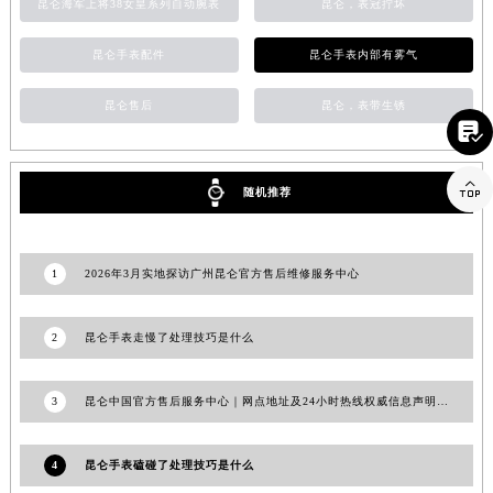
昆仑海军上将38女皇系列自动腕表
昆仑，表冠拧坏
江西省九江市浔阳区浔阳路昆仑售后服务中心（需提前预约）
江西省南昌市红谷滩新区红谷中大道998号绿地双子塔（中央广场）A1座办公楼14层1407室昆仑售后服务中心（需提前预约）
昆仑手表配件
昆仑手表内部有雾气
江西省萍乡市安源区萍安北大道与康庄路交叉口昆仑售后服务中心（需提前预约）
昆仑售后
昆仑，表带生锈
江西省上饶市信州区滨江西路昆仑售后服务中心（需提前预约）

江西省新余市渝水区北湖西路昆仑售后服务中心（需提前预约）
江西省宜春市袁州区中山中路昆仑售后服务中心（需提前预约）

随机推荐
江西省鹰潭市月湖区胜利东路昆仑售后服务中心（需提前预约）
山东省德州市德城区东风中路昆仑售后服务中心（需提前预约）
山东省东营市东营区济南路昆仑售后服务中心（需提前预约）
1
2026年3月实地探访广州昆仑官方售后维修服务中心
山东省济南市历下区经十路11111号华润中心写字楼（万象城）15层1508室昆仑售后服务中心（需提前预约）
山东省济宁市任城区太白楼路昆仑售后服务中心（需提前预约）
2
昆仑手表走慢了处理技巧是什么
山东省莱芜市文化南路8号银座商城名表维修一楼名表维修昆仑售后服务中心（需提前预约）
山东省临沂市兰山区解放路昆仑售后服务中心（需提前预约）
3
昆仑中国官方售后服务中心｜网点地址及24小时热线权威信息声明（2026年7月最新）
山东省日照市东港区烟台路昆仑售后服务中心（需提前预约）
山东省泰安市泰山区财源街道泰山大街昆仑售后服务中心（需提前预约）
4
昆仑手表磕碰了处理技巧是什么
山东省威海市环翠区新威海路89号振华商厦一楼名表维修昆仑售后服务中心（需提前预约）