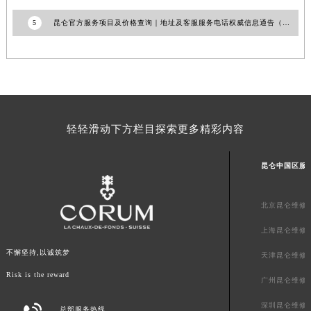
山东省潍坊市奎文区东风东街昆仑售后服务中心（需提前预约）
5
昆仑官方服务项目及价格查询｜地址及客服服务电话权威信息通告（2026年6月最新）
山东省枣庄市滕州市北辛路与善国路交叉口昆仑售后服务中心（需提前预约）
山东省淄博市张店区金晶大道昆仑售后服务中心（需提前预约）
上海市黄浦区南京东路299号宏伊国际广场写字楼8层806室昆仑售后服务中心（需提前预约）
上海市徐汇区虹桥路3号港汇中心2座37层3705室昆仑售后服务中心（需提前预约）
浙江省杭州市上城区钱江路1366号华润大厦A座5层503-5室昆仑售后服务中心（需提前预约）
轻轻滑动下方栏目探索更多精彩内容
浙江省湖州市吴兴区劳动路昆仑售后服务中心（需提前预约）
浙江省嘉兴市南湖区广益路705号嘉兴世界贸易中心A座13层1304室昆仑售后服务中心（需提前预约）
昆仑中国区服
浙江省金华市金东区东市南街777号金华万达广场4号楼22楼2209室昆仑售后服务中心（需提前预约）
浙江省丽水市莲都区解放街昆仑售后服务中心（需提前预约）
北京昆仑维修
浙江省宁波市江北区大闸南路500号来福士广场办公楼20层2009室昆仑售后服务中心（需提前预约）
浙江省衢州市柯城区上街昆仑售后服务中心（需提前预约）
上海昆仑维修
浙江省绍兴市越城区胜利东路379号世茂天际中心写字楼8层805室昆仑售后服务中心（需提前预约）
不懈坚持,以诚筑梦
天津昆仑维修
浙江省舟山市定海区解放东路昆仑售后服务中心（需提前预约）
Risk is the reward
广州昆仑维修
澳门特别行政区大堂区议事亭前地（新马路）昆仑售后服务中心（需提前预约）
澳门特别行政区风顺堂区南湾大马路昆仑售后服务中心（需提前预约）
深圳昆仑维修
总部服务热线