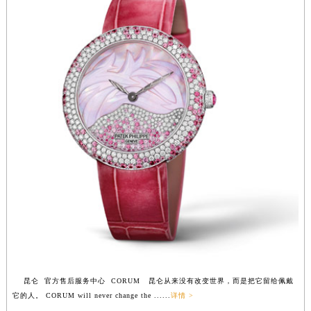
安徽省池州市贵池区长江路昆仑售后服务中心（需提前预约）
安徽省滁州市琅琊区南谯北路昆仑售后服务中心（需提前预约）
安徽省阜阳市颍州区颍州北路昆仑售后服务中心（需提前预约）
安徽省淮北市相山区淮海路昆仑售后服务中心（需提前预约）
安徽省淮南市田家庵区国庆中路昆仑售后服务中心（需提前预约）
安徽省黄山市屯溪区黄山西路昆仑售后服务中心（需提前预约）
安徽省六安市金安区解放中路昆仑售后服务中心（需提前预约）
安徽省马鞍山市雨山区湖南西路昆仑售后服务中心（需提前预约）
安徽省宿州市埇桥区人民中路昆仑售后服务中心（需提前预约）
安徽省铜陵市铜官区石城大道昆仑售后服务中心（需提前预约）
安徽省芜湖市镜湖区中山路步行街昆仑售后服务中心（需提前预约）
安徽省宣城市宣州区叠嶂西路昆仑售后服务中心（需提前预约）
福建省龙岩市新罗区九一南路昆仑售后服务中心（需提前预约）
福建省南平市建阳区人民西路昆仑售后服务中心（需提前预约）
昆仑 官方售后服务中心 CORUM 昆仑从来没有改变世界，而是把它留给佩戴
福建省宁德市蕉城区天湖东路昆仑售后服务中心（需提前预约）
它的人。 CORUM will never change the ......
详情 >
福建省莆田市城厢区霞林街道荔华东大道昆仑售后服务中心（需提前预约）