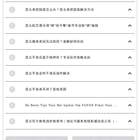
福建省三明市三元区东乾二路昆仑售后服务中心（需提前预约）
2
昆仑表把脱落怎么办？昆仑表把脱落解决方法
福建省漳州市龙文区步港路昆仑售后服务中心（需提前预约）
江苏省常州市新北区龙锦路1590号现代传媒中心5号楼10层1008室昆仑售后服务中心（需提前预约）
3
昆仑机芯遇水滴“锈”色可餐?速寻专业除“锈”秘籍
江苏省淮安市清江浦区淮海北路昆仑售后服务中心（需提前预约）
江苏省连云港市海州区通灌北路昆仑售后服务中心（需提前预约）
4
昆仑腕表表冠无法按回？速解妙招在此
江苏省南京市秦淮区中山南路1号南京中心22层22-C1-C3室昆仑售后服务中心（需提前预约）
5
昆仑手表后盖不慎摔坏？专业应对策略在此
江苏省宿迁市宿城区西湖路昆仑售后服务中心（需提前预约）
江苏省泰州市海陵区永定东路399号置地商务中心东塔（华润万象城）17层1706室昆仑售后服务中心（需提前预约）
6
昆仑手表走时不准应该咋解决
江苏省徐州市鼓楼区淮海东路29号苏宁广场IFC国际金融中心35层3508室昆仑售后服务中心（需提前预约）
江苏省盐城市盐都区世纪大道5号盐城金融城写字楼1号楼16层1604室昆仑售后服务中心（需提前预约）
7
昆仑手表表耳掉了是啥原因
江苏省扬州市邗江区国展路29号星耀天地写字楼1号楼18层1803室昆仑售后服务中心（需提前预约）
江苏省镇江市京口区中山东路昆仑售后服务中心（需提前预约）
8
De Beste Tips Voor Het Spelen Van FGFOX Poker Voor Beginners
江西省抚州市临川区赣东大道昆仑售后服务中心（需提前预约）
江西省赣州市章贡区文清路昆仑售后服务中心（需提前预约）
9
昆仑官方换电池价格查询｜地址与服务热线权威信息公告（2026年7月最新）
江西省吉安市吉州区井冈山大道昆仑售后服务中心（需提前预约）
江西省景德镇市珠山区珠山中路昆仑售后服务中心（需提前预约）