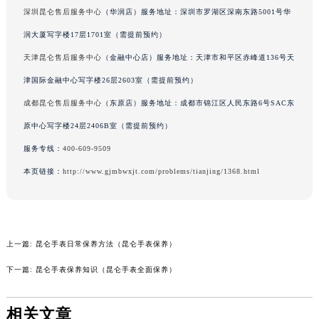
深圳昆仑售后服务中心
（华润店）服务地址：深圳市罗湖区深南东路5001号华
吉林省梅河口市新华街道梅河大街昆仑售后服务中心（需提前预约）
吉林省四平市铁东区紫气大路与南九经街交汇处昆仑售后服务中心（需提前预约）
润大厦写字楼17层1701室（需提前预约）
吉林省松原市宁江区五环大街昆仑售后服务中心（需提前预约）
天津昆仑售后服务中心
（金融中心店）服务地址：天津市和平区赤峰道136号天
吉林省通化市东昌区环通乡江南大街昆仑售后服务中心（需提前预约）
津国际金融中心写字楼26层2603室（需提前预约）
吉林省延边市延吉市解放路昆仑售后服务中心（需提前预约）
成都昆仑售后服务中心
（东原店）服务地址：成都市锦江区人民东路6号SAC东
辽宁省鞍山市铁东区站前街昆仑售后服务中心（需提前预约）
原中心写字楼24层2406B室（需提前预约）
辽宁省本溪市平山区胜利路昆仑售后服务中心（需提前预约）
服务专线：
400-609-9509
辽宁省朝阳市双塔区新华路昆仑售后服务中心（需提前预约）
本页链接：
http://www.gjmbwxjt.com/problems/tianjing/1368.html
辽宁省丹东市振兴区七经街昆仑售后服务中心（需提前预约）
辽宁省抚顺市新抚区东一路昆仑售后服务中心（需提前预约）
辽宁省阜新市海州区解放大街昆仑售后服务中心（需提前预约）
辽宁省葫芦岛市连山区中央路昆仑售后服务中心（需提前预约）
上一篇:
昆仑手表日常保养方法（昆仑手表保养）
辽宁省锦州市古塔区中央大街昆仑售后服务中心（需提前预约）
下一篇:
昆仑手表保养知识（昆仑手表全面保养）
辽宁省辽阳市白塔区新运大街昆仑售后服务中心（需提前预约）
辽宁省盘锦市兴隆台区石油大街昆仑售后服务中心（需提前预约）
相关文章
辽宁省铁岭市银州区南马路昆仑售后服务中心（需提前预约）