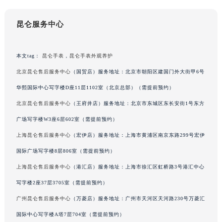
重庆市解放碑渝中区民权路28号英利国际金融中心写字楼20层01室（需提前预约）
昆仑服务中心
黑龙江省大庆市萨尔图区会战大街昆仑售后服务中心（需提前预约）
黑龙江省鹤岗市向阳区红军路昆仑售后服务中心（需提前预约）
黑龙江省黑河市爱辉区中央街昆仑售后服务中心（需提前预约）
本文tag：
昆仑手表
，
昆仑手表外观养护
黑龙江省鸡西市鸡冠区红军路昆仑售后服务中心（需提前预约）
北京昆仑售后服务中心
（国贸店）服务地址：北京市朝阳区建国门外大街甲6号
黑龙江省佳木斯市向阳区长安路昆仑售后服务中心（需提前预约）
华熙国际中心写字楼D座11层1102室（北京总部）（需提前预约）
黑龙江省牡丹江市东安区太平路昆仑售后服务中心（需提前预约）
北京昆仑售后服务中心
（王府井店）服务地址：北京市东城区东长安街1号东方
黑龙江省七台河市桃山区大同街昆仑售后服务中心（需提前预约）
广场写字楼W3座6层602室（需提前预约）
黑龙江省齐齐哈尔市龙沙区龙华路昆仑售后服务中心（需提前预约）
黑龙江省双鸭山市尖山区新兴大街昆仑售后服务中心（需提前预约）
上海昆仑售后服务中心
（宏伊店）服务地址：上海市黄浦区南京东路299号宏伊
黑龙江省绥化市北林区新华街与康庄路交叉口昆仑售后服务中心（需提前预约）
国际广场写字楼8层806室（需提前预约）
黑龙江省伊春市伊美区通河路昆仑售后服务中心（需提前预约）
上海昆仑售后服务中心
（港汇店）服务地址：上海市徐汇区虹桥路3号港汇中心
吉林省白城市洮北区明仁南街昆仑售后服务中心（需提前预约）
写字楼2座37层3705室（需提前预约）
吉林省白山市浑江区浑江大街昆仑售后服务中心（需提前预约）
广州昆仑售后服务中心
（万菱店）服务地址：广州市天河区天河路230号万菱汇
吉林省吉林市船营区河南街昆仑售后服务中心（需提前预约）
国际中心写字楼A塔7层704室（需提前预约）
吉林省辽源市龙山区人民大街昆仑售后服务中心（需提前预约）