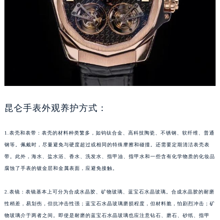
成都市锦江区人民东路6号SAC东原中心写字楼24层2406B室（需提前预约）
重庆市江北区观音桥步行街2号融恒时代广场写字楼9层902室（需提前预约）
长沙市芙蓉区定王台街道建湘路393号世茂环球金融中心写字楼（芙蓉广场）10层13室（需提前预约）
郑州市二七区铭功路10号华润大厦写字楼29层2905室（需提前预约）
太原市迎泽区解放路15号亨得利名表服务中心（品牌授权店）3层整层（需提前预约）
沈阳市沈河区中街路137号亨得利名表服务中心（品牌授权店）1层整层（需提前预约）
沈阳市沈河区中街路83号亨得利名表服务中心（品牌授权店）1层整层（需提前预约）
乌鲁木齐市天山区红山路26号时代广场（CCMALL）C座17层17-B（需提前预约）
昆仑手表外观养护方式：
温州市鹿城区锦绣路1067号置信广场10层1015室（需提前预约）
1.表壳和表带：表壳的材料种类繁多，如钨钛合金、高科技陶瓷、不锈钢、软纤维、普通
哈尔滨市道里区友谊西路600号富力中心T2座写字楼29层03室（需提前预约）
钢等。佩戴时，尽量避免与硬度超过或相同的特殊摩擦和碰撞。还需要定期清洁表壳表
大连市中山区人民路15号国际金融大厦7层G室（需提前预约）
带。此外，海水、盐水浴、香水、洗发水、指甲油、指甲水和一些含有化学物质的化妆品
佛山市禅城区季华五路57号万科金融中心C座12层1205室（需提前预约）
腐蚀了手表的镀金层和金属表面，应避免接触。
东莞市东城街道鸿福东路1号民盈国贸中心T1写字楼9层907室（需提前预约）
无锡市梁溪区人民中路139号恒隆广场写字楼1座11层1104室（需提前预约）
2.表镜：表镜基本上可分为合成水晶胶、矿物玻璃、蓝宝石水晶玻璃。合成水晶胶的耐磨
南通市崇川区工农路57号圆融广场写字楼16层1603室（需提前预约）
性稍差，易划伤，但抗冲击性强；蓝宝石水晶玻璃磨损程度，但材料脆，怕剧烈冲击；矿
物玻璃介于两者之间。即使是耐磨的蓝宝石水晶玻璃也应注意钻石、磨石、砂纸、指甲
苏州市苏州工业园区星港街199号苏州中心办公楼C座22层08室（需提前预约）