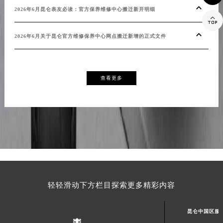
福建省宁德市蕉城区天湖东路昆仑售后服务中心（需提前预约）
2026年6月昆仑表友必读：官方保养维修中心搬迁新开明细
20

福建省莆田市城厢区霞林街道荔华东大道昆仑售后服务中心（需提前预约）
2026年6月关于昆仑官方维修保养中心网点搬迁新增的正式文件
20
福建省三明市三元区东乾二路昆仑售后服务中心（需提前预约）
福建省漳州市龙文区步港路昆仑售后服务中心（需提前预约）
江苏省常州市新北区龙锦路1590号现代传媒中心5号楼10层1008室昆仑售后服务中心（需提前预约）
查看更多
江苏省淮安市清江浦区淮海北路昆仑售后服务中心（需提前预约）
江苏省连云港市海州区通灌北路昆仑售后服务中心（需提前预约）
江苏省南京市秦淮区中山南路1号南京中心22层22-C1-C3室昆仑售后服务中心（需提前预约）
江苏省宿迁市宿城区西湖路昆仑售后服务中心（需提前预约）
江苏省泰州市海陵区永定东路399号置地商务中心东塔（华润万象城）17层1706室昆仑售后服务中心（需提前预约）
江苏省徐州市鼓楼区淮海东路29号苏宁广场IFC国际金融中心35层3508室昆仑售后服务中心（需提前预约）
江苏省盐城市盐都区世纪大道5号盐城金融城写字楼1号楼16层1604室昆仑售后服务中心（需提前预约）
江苏省扬州市邗江区国展路29号星耀天地写字楼1号楼18层1803室昆仑售后服务中心（需提前预约）
轻轻滑动下方栏目探索更多精彩内容
江苏省镇江市京口区中山东路昆仑售后服务中心（需提前预约）
江西省抚州市临川区赣东大道昆仑售后服务中心（需提前预约）
昆仑中国区服
江西省赣州市章贡区文清路昆仑售后服务中心（需提前预约）