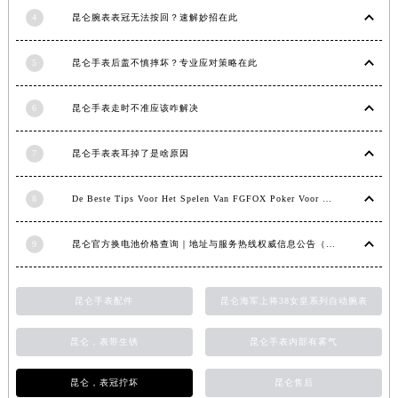
吉林省吉林市船营区河南街昆仑售后服务中心（需提前预约）
4
昆仑腕表表冠无法按回？速解妙招在此
吉林省辽源市龙山区人民大街昆仑售后服务中心（需提前预约）
5
昆仑手表后盖不慎摔坏？专业应对策略在此
吉林省梅河口市新华街道梅河大街昆仑售后服务中心（需提前预约）
吉林省四平市铁东区紫气大路与南九经街交汇处昆仑售后服务中心（需提前预约）
6
昆仑手表走时不准应该咋解决
吉林省松原市宁江区五环大街昆仑售后服务中心（需提前预约）
吉林省通化市东昌区环通乡江南大街昆仑售后服务中心（需提前预约）
7
昆仑手表表耳掉了是啥原因
吉林省延边市延吉市解放路昆仑售后服务中心（需提前预约）
辽宁省鞍山市铁东区站前街昆仑售后服务中心（需提前预约）
8
De Beste Tips Voor Het Spelen Van FGFOX Poker Voor Beginners
辽宁省本溪市平山区胜利路昆仑售后服务中心（需提前预约）
辽宁省朝阳市双塔区新华路昆仑售后服务中心（需提前预约）
9
昆仑官方换电池价格查询｜地址与服务热线权威信息公告（2026年7月最新）
辽宁省丹东市振兴区七经街昆仑售后服务中心（需提前预约）
辽宁省抚顺市新抚区东一路昆仑售后服务中心（需提前预约）
昆仑手表配件
昆仑海军上将38女皇系列自动腕表
辽宁省阜新市海州区解放大街昆仑售后服务中心（需提前预约）
辽宁省葫芦岛市连山区中央路昆仑售后服务中心（需提前预约）
昆仑，表带生锈
昆仑手表内部有雾气
辽宁省锦州市古塔区中央大街昆仑售后服务中心（需提前预约）
昆仑，表冠拧坏
昆仑售后
辽宁省辽阳市白塔区新运大街昆仑售后服务中心（需提前预约）