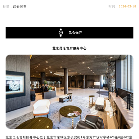
厦门市思明区湖滨东路95号华润大厦写字楼B座11层1104室（需提前预约）
标签：
昆仑保养
时间：
2026-03-18
福州市鼓楼区五四路128-1号恒力城写字楼15层03室（需提前预约）
成都市锦江区人民东路6号SAC东原中心写字楼24层2406B室（需提前预约）
重庆市江北区观音桥步行街2号融恒时代广场写字楼9层902室（需提前预约）
昆仑保养
长沙市芙蓉区定王台街道建湘路393号世茂环球金融中心写字楼（芙蓉广场）10层13室（需提前预约）
北京昆仑售后服务中心
郑州市二七区铭功路10号华润大厦写字楼29层2905室（需提前预约）
太原市迎泽区解放路15号亨得利名表服务中心（品牌授权店）3层整层（需提前预约）
沈阳市沈河区中街路137号亨得利名表服务中心（品牌授权店）1层整层（需提前预约）
沈阳市沈河区中街路83号亨得利名表服务中心（品牌授权店）1层整层（需提前预约）
乌鲁木齐市天山区红山路26号时代广场（CCMALL）C座17层17-B（需提前预约）
温州市鹿城区锦绣路1067号置信广场10层1015室（需提前预约）
哈尔滨市道里区友谊西路600号富力中心T2座写字楼29层03室（需提前预约）
大连市中山区人民路15号国际金融大厦7层G室（需提前预约）
佛山市禅城区季华五路57号万科金融中心C座12层1205室（需提前预约）
东莞市东城街道鸿福东路1号民盈国贸中心T1写字楼9层907室（需提前预约）
无锡市梁溪区人民中路139号恒隆广场写字楼1座11层1104室（需提前预约）
北京昆仑售后服务中心位于北京市东城区东长安街1号东方广场写字楼W3座6层602室
上