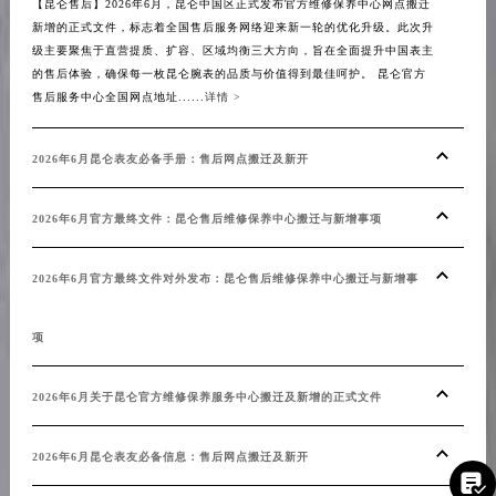
【昆仑售后】2026年6月，昆仑中国区正式发布官方维修保养中心网点搬迁
增事
安徽省蚌埠市蚌山区淮河路昆仑售后服务中心（需提前预约）
新增的正式文件，标志着全国售后服务网络迎来新一轮的优化升级。此次升
安徽省亳州市谯城区魏武大道昆仑售后服务中心（需提前预约）
级主要聚焦于直营提质、扩容、区域均衡三大方向，旨在全面提升中国表主
【昆
的售后体验，确保每一枚昆仑腕表的品质与价值得到最佳呵护。 昆仑官方
安徽省池州市贵池区长江路昆仑售后服务中心（需提前预约）
中心
售后服务中心全国网点地址......
详情 >
服务
安徽省滁州市琅琊区南谯北路昆仑售后服务中心（需提前预约）
昆仑
安徽省阜阳市颍州区颍州北路昆仑售后服务中心（需提前预约）
写字楼
2026年6月昆仑表友必备手册：售后网点搬迁及新开
安徽省淮北市相山区淮海路昆仑售后服务中心（需提前预约）
安徽省淮南市田家庵区国庆中路昆仑售后服务中心（需提前预约）
20
2026年6月官方最终文件：昆仑售后维修保养中心搬迁与新增事项
安徽省黄山市屯溪区黄山西路昆仑售后服务中心（需提前预约）
安徽省六安市金安区解放中路昆仑售后服务中心（需提前预约）
20
2026年6月官方最终文件对外发布：昆仑售后维修保养中心搬迁与新增事
安徽省马鞍山市雨山区湖南西路昆仑售后服务中心（需提前预约）
安徽省宿州市埇桥区人民中路昆仑售后服务中心（需提前预约）
项
20
安徽省铜陵市铜官区石城大道昆仑售后服务中心（需提前预约）
安徽省芜湖市镜湖区中山路步行街昆仑售后服务中心（需提前预约）
2026年6月关于昆仑官方维修保养服务中心搬迁及新增的正式文件
20
安徽省宣城市宣州区叠嶂西路昆仑售后服务中心（需提前预约）
福建省龙岩市新罗区九一南路昆仑售后服务中心（需提前预约）
2026年6月昆仑表友必备信息：售后网点搬迁及新开
20

福建省南平市建阳区人民西路昆仑售后服务中心（需提前预约）