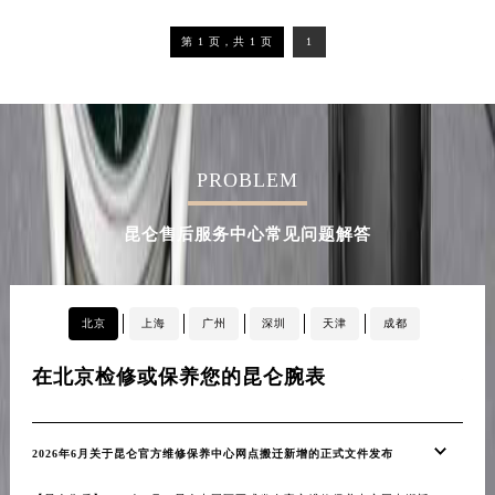
内蒙古自治区乌兰察布市集宁区恩和大街昆仑售后服务中心（需提前预约）
第 1 页，共 1 页
1
内蒙古自治区锡林郭勒盟市锡林浩特市光明街与额尔敦路交叉口昆仑售后服务中心（需提前预约）
内蒙古自治区兴安盟市乌兰浩特市兴安大街昆仑售后服务中心（需提前预约）
山西省大同市平城区迎宾街昆仑售后服务中心（需提前预约）
山西省晋城市城区黄华街昆仑售后服务中心（需提前预约）
山西省晋中市榆次区顺城街昆仑售后服务中心（需提前预约）
PROBLEM
山西省临汾市尧都区解放路昆仑售后服务中心（需提前预约）
昆仑售后服务中心常见问题解答
山西省吕梁市离石区永宁中路与建设街交叉口昆仑售后服务中心（需提前预约）
山西省朔州市朔城区怡西路与鄯阳西街交汇处昆仑售后服务中心（需提前预约）
山西省忻州市忻府区和平东街与七一南路交叉口昆仑售后服务中心（需提前预约）
北京
上海
广州
深圳
天津
成都
山西省阳泉市郊区平阳东街与新城大道交叉口昆仑售后服务中心（需提前预约）
山西省运城市盐湖区河东街昆仑售后服务中心（需提前预约）
在北京检修或保养您的昆仑腕表
在
山西省长治市潞州区英雄中路昆仑售后服务中心（需提前预约）
山西省太原市迎泽区迎泽街道解放路15号亨得利名表维修授权店3楼昆仑售后服务中心（需提前预约）
天津市和平区赤峰道136号天津国际金融中心26层2603室昆仑售后服务中心（需提前预约）
2026年6月关于昆仑官方维修保养中心网点搬迁新增的正式文件发布
20
安徽省安庆市迎江区人民路昆仑售后服务中心（需提前预约）