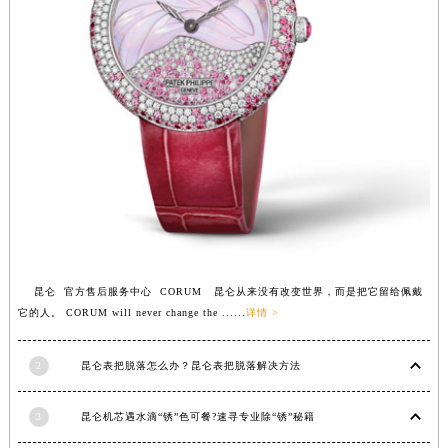
内蒙古自治区呼和浩特市玉泉区大学西街70号华润万象城写字楼（鄂尔多斯大厦）23层2326室（需提前预约）
甘肃省兰州市七里河区西津西路16号兰州中心写字楼21层2102室（需提前预约）
重庆市解放碑渝中区民权路28号英利国际金融中心写字楼20层01室（需提前预约）
黑龙江省大庆市萨尔图区会战大街昆仑售后服务中心（需提前预约）
黑龙江省鹤岗市向阳区红军路昆仑售后服务中心（需提前预约）
黑龙江省黑河市爱辉区中央街昆仑售后服务中心（需提前预约）
黑龙江省鸡西市鸡冠区红军路昆仑售后服务中心（需提前预约）
黑龙江省佳木斯市向阳区长安路昆仑售后服务中心（需提前预约）
黑龙江省牡丹江市东安区太平路昆仑售后服务中心（需提前预约）
黑龙江省七台河市桃山区大同街昆仑售后服务中心（需提前预约）
昆仑 官方售后服务中心 CORUM 昆仑从来没有改变世界，而是把它留给佩戴
黑龙江省齐齐哈尔市龙沙区龙华路昆仑售后服务中心（需提前预约）
它的人。 CORUM will never change the ......
详情 >
黑龙江省双鸭山市尖山区新兴大街昆仑售后服务中心（需提前预约）
黑龙江省绥化市北林区新华街与康庄路交叉口昆仑售后服务中心（需提前预约）
2
昆仑表把脱落怎么办？昆仑表把脱落解决方法
黑龙江省伊春市伊美区通河路昆仑售后服务中心（需提前预约）
吉林省白城市洮北区明仁南街昆仑售后服务中心（需提前预约）
3
昆仑机芯遇水滴“锈”色可餐?速寻专业除“锈”秘籍
吉林省白山市浑江区浑江大街昆仑售后服务中心（需提前预约）