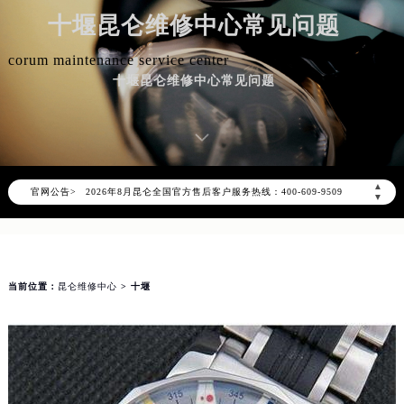
十堰昆仑维修中心常见问题
corum maintenance service center
十堰昆仑维修中心常见问题
2026年8月昆仑中国区售后服务网络优化升级公告
▲
官网公告>
2026年8月昆仑全国官方售后客户服务热线：400-609-9509
▼
昆仑官方全国统一服务热线400-609-9509，服务覆盖中国大陆、香港、澳门、台湾全部区域（非大陆需加拨“+86”）
2026年8月昆仑售后服务中心最新网点地址：
北京市朝阳区建国门外大街甲6号华熙国际中心写字楼D座11层1102室（北京总部）（需提前预约）
当前位置：
昆仑维修中心
> 十堰
北京市东城区东长安街1号东方广场写字楼W3座6层602室（需提前预约）
天津市和平区赤峰道136号天津国际金融中心写字楼26层2603室（需提前预约）
上海市徐汇区虹桥路3号港汇中心写字楼2座37层3705室（需提前预约）
上海市黄浦区南京东路299号宏伊国际广场写字楼8层806室（需提前预约）
南京市秦淮区中山南路1号（新街口）南京中心写字楼22层C1-1室（需提前预约）