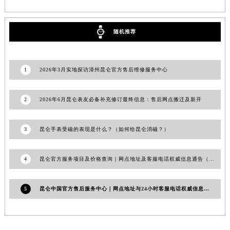
辽宁省盘锦市兴隆台区石油大街昆仑售后服务中心（需提前预约）
辽宁省铁岭市银州区南马路昆仑售后服务中心（需提前预约）
随机推荐
辽宁省营口市站前区市府路与渤海大街交叉口昆仑售后服务中心（需提前预约）
辽宁省沈阳市沈河区中街路137号亨得利名表维修授权店1楼昆仑售后服务中心（需提前预约）
辽宁省沈阳市沈河区中街路83号亨得利名表维修授权店1楼昆仑售后服务中心（需提前预约）
1
2026年3月实地探访漳州昆仑官方售后维修服务中心
北京市朝阳区建国门外大街甲6号华熙国际中心D座11层1102室昆仑售后服务中心（北京总部）（需提前预约）
北京市东城区东长安街1号王府井东方广场W3座6层602室昆仑售后服务中心（需提前预约）
2
2026年6月昆仑表友必备补充修订最终信息：售后网点搬迁及新开
河北省保定市竞秀区朝阳北大街北国先天下昆仑售后服务中心（需提前预约）
内蒙古自治区阿拉善盟市左旗土尔扈特大街昆仑售后服务中心（需提前预约）
3
昆仑手表受磁的表现是什么？（如何给昆仑消磁？）
内蒙古自治区巴彦淖尔市临河区新华街昆仑售后服务中心（需提前预约）
内蒙古自治区包头市青山区幸福路甲3号王府井百货名表维修昆仑售后服务中心（需提前预约）
4
昆仑官方服务项目及价格查询｜网点地址及客服电话权威信息通告（2026年7月最新）
内蒙古自治区赤峰市红山区哈达街昆仑售后服务中心（需提前预约）
内蒙古自治区鄂尔多斯市东胜区伊金霍洛街昆仑售后服务中心（需提前预约）
5
昆仑中国官方售后服务中心｜网点地址与24小时客服电话权威信息通告（2026年7月最新）
内蒙古自治区呼伦贝尔市海拉尔区中央街昆仑售后服务中心（需提前预约）
内蒙古自治区通辽市科尔沁区明仁大街昆仑售后服务中心（需提前预约）
内蒙古自治区乌海市海勃湾区人民南路昆仑售后服务中心（需提前预约）