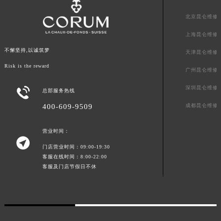
江西省吉安市吉州区井冈山大道昆仑售后服务中心（需提前预约）
北京昆仑维修
江西省景德镇市珠山区珠山中路昆仑售后服务中心（需提前预约）
上海昆仑维修
江西省九江市浔阳区浔阳路昆仑售后服务中心（需提前预约）
江西省南昌市红谷滩新区红谷中大道998号绿地双子塔（中央广场）A1座办公楼14层1407室昆仑售后服务中心（需提前预约）
不懈坚持,以诚筑梦
天津昆仑维修
江西省萍乡市安源区萍安北大道与康庄路交叉口昆仑售后服务中心（需提前预约）
Risk is the reward
广州昆仑维修
江西省上饶市信州区滨江西路昆仑售后服务中心（需提前预约）
深圳昆仑维修

总部服务热线
江西省新余市渝水区北湖西路昆仑售后服务中心（需提前预约）
江西省宜春市袁州区中山中路昆仑售后服务中心（需提前预约）
成都昆仑维修
400-609-9509
江西省鹰潭市月湖区胜利东路昆仑售后服务中心（需提前预约）
营业时间：
山东省德州市德城区东风中路昆仑售后服务中心（需提前预约）

山东省东营市东营区济南路昆仑售后服务中心（需提前预约）
门店营业时间：09:00-19:30
客服在线时间：8:00-22:00
山东省济南市历下区经十路11111号华润中心写字楼（万象城）15层1508室昆仑售后服务中心（需提前预约）
客服及门店节假日不休
山东省济宁市任城区太白楼路昆仑售后服务中心（需提前预约）
山东省莱芜市文化南路8号银座商城名表维修一楼名表维修昆仑售后服务中心（需提前预约）
山东省临沂市兰山区解放路昆仑售后服务中心（需提前预约）
山东省日照市东港区烟台路昆仑售后服务中心（需提前预约）