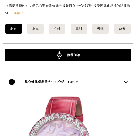
南通市崇川区工农路57号圆融广场写字楼16层1603室（需提前预约）
（需提前预约），是昆仑手表维修保养服务网点,中心技师均接受国际化标准的职业培
（
训....
详情 >
训..
苏州市苏州工业园区星港街199号苏州中心办公楼C座22层08室（需提前预约）
武汉市江汉区解放大道686号世界贸易大厦38层09室（需提前预约）
北京
上海
广州
深圳
天津
成都
南宁市青秀区金湖路59号地王大厦12楼1224室（需提前预约）
合肥市蜀山区潜山路111号万象城华润大厦B座12楼03室（需提前预约）
泉州市丰泽区宝洲路729号浦西万达中心写字楼A座7楼709室（需提前预约）
推荐阅读
青岛市南区山东路6号华润大厦B座22层04室（需提前预约）
烟台市芝罘区胜利路139号万达金融中心A座907室（需提前预约）
长春市朝阳区西安大路727号中银大厦A座(旺进大厦)18层09室（需提前预约）
贵阳市南明区都司高架桥路33号亨特国际金融中心14楼14D（需提前预约）
1
昆仑维修保养服务中心介绍 | Corum
昆明市盘龙区北京路928号同德昆明广场写字楼10层06室（需提前预约）
石家庄市长安区中山东路39号勒泰中心写字楼B座13层07室（需提前预约）
西安市碑林区南关正街88号华侨城长安国际中心E座6楼10室（需提前预约）
海口市龙华区金贸东路5号海口华润大厦B座17层1707室（需提前预约）
唐山市路南区新华东道100号万达广场写字楼A座10层1002室（需提前预约）
台州市椒江区东海大道1800号腾达中心东1幢20楼2002室（需提前预约）