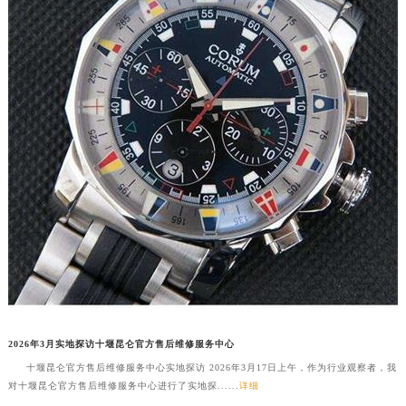
常州市新北区龙锦路1590号现代传媒中心写字楼5号楼10层1008室（需提前预约）
徐州市鼓楼区淮海东路29号苏宁广场IFC国际金融中心写字楼35层3508室（需提前预约）
扬州市邗江区国展路29号星耀天地写字楼1号楼18层1803室（需提前预约）
盐城市盐都区世纪大道5号盐城金融城写字楼1号楼16层1604室（需提前预约）
泰州市海陵区永定东路399号置地商务中心东塔写字楼（华润万象城）17层1706室（需提前预约）
宁波市江北区大闸南路500号来福士广场办公楼20层2009室（需提前预约）
杭州市上城区钱江路1366号华润大厦写字楼A座5层503-5室（需提前预约）
金华市金东区东市南街777号金华万达广场写字楼4号楼22层2209室（需提前预约）
绍兴市越城区胜利东路379号世茂天际中心写字楼8层805室（需提前预约）
嘉兴市南湖区广益路705号嘉兴世界贸易中心写字楼A座13层1304室（需提前预约）
南昌市红谷滩新区红谷中大道998号绿地双子塔（中央广场）A1座办公楼14层07室（需提前预约）
济南市历下区经十路11111号华润中心写字楼（万象城）15层1508室（需提前预约）
广州市天河区天河路230号万菱汇国际中心写字楼A塔7层704室（需提前预约）
2026年3月实地探访十堰昆仑官方售后维修服务中心
广州市越秀区环市东路371-375号世界贸易中心大厦南塔写字楼15层07室（需提前预约）
十堰昆仑官方售后维修服务中心实地探访 2026年3月17日上午，作为行业观察者，我
深圳市罗湖区深南东路5001号华润大厦写字楼17层1701室（需提前预约）
对十堰昆仑官方售后维修服务中心进行了实地探......
详细
惠州市惠城区江北文昌一路7号华贸大厦写字楼1座30层05室（需提前预约）