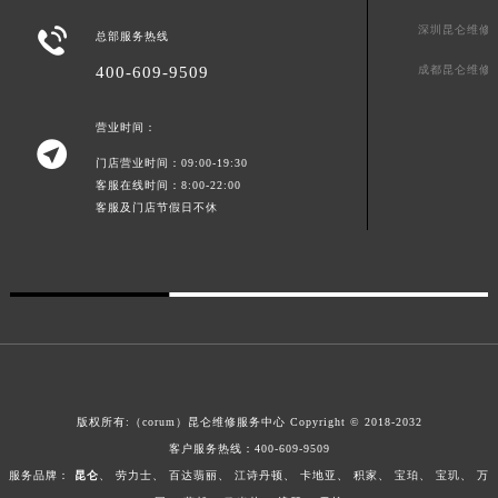
澳门特别行政区风顺堂区南湾大马路昆仑售后服务中心（需提前预约）
深圳昆仑维修

总部服务热线
澳门特别行政区花地玛堂区关闸广场昆仑售后服务中心（需提前预约）
成都昆仑维修
400-609-9509
澳门特别行政区花王堂区大三巴商圈昆仑售后服务中心（需提前预约）
澳门特别行政区嘉模堂区官也街昆仑售后服务中心（需提前预约）
营业时间：

澳门省路氹城市金光大道昆仑售后服务中心（需提前预约）
门店营业时间：09:00-19:30
澳门特别行政区望德堂区塔石广场昆仑售后服务中心（需提前预约）
客服在线时间：8:00-22:00
福建省福州市鼓楼区五四路128-1号恒力城写字楼15层03室昆仑售后服务中心（需提前预约）
客服及门店节假日不休
福建省厦门市思明区湖滨东路95号万象城华润大厦B座11层1104室昆仑售后服务中心（需提前预约）
广东省潮州市潮安区新风路与潮汕路交汇处昆仑售后服务中心（需提前预约）
广东省广州市天河区天河路230号万菱汇国际中心A塔7层704室昆仑售后服务中心（需提前预约）
广东省广州市越秀区环市东路371-375号世界贸易中心大厦南塔15层1507室昆仑售后服务中心（需提前预约）
广东省河源市源城区越王大道昆仑售后服务中心（需提前预约）
广东省惠州市惠城区江北文昌一路7号华贸大厦1座30层3005室昆仑售后服务中心（需提前预约）
版权所有:（corum）昆仑维修服务中心 Copyright © 2018-2032
广东省江门市蓬江区广场西路昆仑售后服务中心（需提前预约）
客户服务热线：
400-609-9509
广东省揭阳市榕城进贤门步行街昆仑售后服务中心（需提前预约）
服务品牌：
昆仑
、
劳力士
、
百达翡丽
、
江诗丹顿
、
卡地亚
、
积家
、
宝珀
、
宝玑
、
万
广东省茂名市电白区水东街道迎宾大道昆仑售后服务中心（需提前预约）