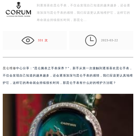
到逐渐喜欢昆仑手表，不仅会发现自己知道的越来越多，还会逐
徐州市鼓楼区淮海东路29号苏宁广场IFC国际金融中心写字楼35层3508室（需提前预约）
渐加深与昆仑手表的感情，我们应该更认真地维护它，这样它的
扬州市邗江区国展路29号星耀天地写字楼1号楼18层1803室（需提前预约）
寿命就会持续很长时间，那昆仑…
盐城市盐都区世纪大道5号盐城金融城写字楼1号楼16层1604室（需提前预约）
泰州市海陵区永定东路399号置地商务中心东塔写字楼（华润万象城）17层1706室（需提前预约）

宁波市江北区大闸南路500号来福士广场办公楼20层2009室（需提前预约）
331 次
2023-03-22
杭州市上城区钱江路1366号华润大厦写字楼A座5层503-5室（需提前预约）
金华市金东区东市南街777号金华万达广场写字楼4号楼22层2209室（需提前预约）
绍兴市越城区胜利东路379号世茂天际中心写字楼8层805室（需提前预约）
昆仑维修
中心分享：”昆仑腕表之手表保养？”，新手从第一次接触到逐渐喜欢昆仑手表，
嘉兴市南湖区广益路705号嘉兴世界贸易中心写字楼A座13层1304室（需提前预约）
不仅会发现自己知道的越来越多，还会逐渐加深与昆仑手表的感情，我们应该更认真地维
南昌市红谷滩新区红谷中大道998号绿地双子塔（中央广场）A1座办公楼14层07室（需提前预约）
护它，这样它的寿命就会持续很长时间，那昆仑手表有什么好的维护方法呢？
济南市历下区经十路11111号华润中心写字楼（万象城）15层1508室（需提前预约）
广州市天河区天河路230号万菱汇国际中心写字楼A塔7层704室（需提前预约）
广州市越秀区环市东路371-375号世界贸易中心大厦南塔写字楼15层07室（需提前预约）
深圳市罗湖区深南东路5001号华润大厦写字楼17层1701室（需提前预约）
惠州市惠城区江北文昌一路7号华贸大厦写字楼1座30层05室（需提前预约）
厦门市思明区湖滨东路95号华润大厦写字楼B座11层1104室（需提前预约）