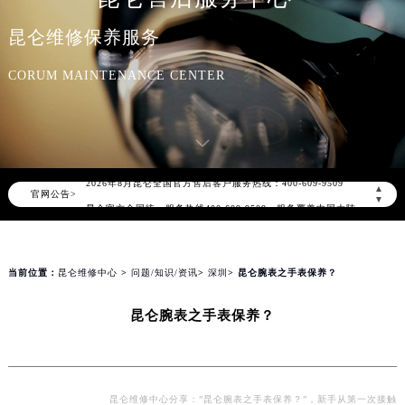
昆仑维修保养服务
CORUM MAINTENANCE CENTER
2026年8月昆仑中国区售后服务网络优化升级公告
2026年8月昆仑全国官方售后客户服务热线：400-609-9509
▲
官网公告>
昆仑官方全国统一服务热线400-609-9509，服务覆盖中国大陆、香港、澳门、台湾全部区域（非大陆需加拨“+86”）
▼
2026年8月昆仑售后服务中心最新网点地址：
北京市朝阳区建国门外大街甲6号华熙国际中心写字楼D座11层1102室（北京总部）（需提前预约）
北京市东城区东长安街1号东方广场写字楼W3座6层602室（需提前预约）
当前位置：
昆仑维修中心
>
问题/知识/资讯
>
深圳
> 昆仑腕表之手表保养？
天津市和平区赤峰道136号天津国际金融中心写字楼26层2603室（需提前预约）
昆仑腕表之手表保养？
上海市徐汇区虹桥路3号港汇中心写字楼2座37层3705室（需提前预约）
上海市黄浦区南京东路299号宏伊国际广场写字楼8层806室（需提前预约）
南京市秦淮区中山南路1号（新街口）南京中心写字楼22层C1-1室（需提前预约）
常州市新北区龙锦路1590号现代传媒中心写字楼5号楼10层1008室（需提前预约）
昆仑维修中心分享：”昆仑腕表之手表保养？”，新手从第一次接触