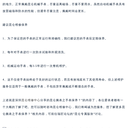
的地方。正常佩戴昆仑机械手表，尽量远离磁场，尽量不要用水。虽然自动机械手表具有
苏州市苏州工业园区星港街199号苏州中心办公楼C座22层08室（需提前预约）
放置磁场和防水的性能，但通常尽量注意，佩戴时间会更长。
武汉市江汉区解放大道686号世界贸易大厦38层09室（需提前预约）
南宁市青秀区金湖路59号地王大厦12楼1224室（需提前预约）
建议昆仑维修保养
合肥市蜀山区潜山路111号万象城华润大厦B座12楼03室（需提前预约）
泉州市丰泽区宝洲路729号浦西万达中心写字楼A座7楼709室（需提前预约）
1、为了保证您的手表的正常运行和准确性，我们建议您的手表应定期保养。
青岛市南区山东路6号华润大厦B座22层04室（需提前预约）
2、每年对手表进行一次防水试验和外观清洗。
烟台市芝罘区胜利路139号万达金融中心A座907室（需提前预约）
长春市朝阳区西安大路727号中银大厦A座(旺进大厦)18层09室（需提前预约）
3、机械运动手表，每3-5年进行一次整机维护。
贵阳市南明区都司高架桥路33号亨特国际金融中心14楼14D（需提前预约）
昆明市盘龙区北京路928号同德昆明广场写字楼10层06室（需提前预约）
4、这不仅使手表始终处于良好的运行状态，而且有效地延长了其使用寿命。但上述维护
石家庄市长安区中山东路39号勒泰中心写字楼B座13层07室（需提前预约）
服务仅适用于一般佩戴的手表，不包括异常佩戴或不断撞击的手表。
西安市碑林区南关正街88号华侨城长安国际中心E座6楼10室（需提前预约）
上述就是深圳
昆仑维修中心
分享的昆仑腕表之手表保养？”的内容了，各位爱表者都有一
海口市龙华区金贸东路5号海口华润大厦B座17层1707室（需提前预约）
个大概的了解了吧。您可以随时咨询昆仑维修中心，我们将竭诚为您服务。想了解更多昆
唐山市路南区新华东道100号万达广场写字楼A座10层1002室（需提前预约）
仑腕表之手表保养？”相关内容，可前往瑞匠论坛的”昆仑专属版块”讨论。
台州市椒江区东海大道1800号腾达中心东1幢20楼2002室（需提前预约）
内蒙古自治区呼和浩特市玉泉区大学西街70号华润万象城写字楼（鄂尔多斯大厦）23层2326室（需提前预约）