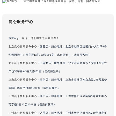
甘肃省兰州市七里河区西津西路16号兰州中心写字楼21层2102室（需提前预约）
重庆市解放碑渝中区民权路28号英利国际金融中心写字楼20层01室（需提前预约）
黑龙江省大庆市萨尔图区会战大街昆仑售后服务中心（需提前预约）
昆仑服务中心
黑龙江省鹤岗市向阳区红军路昆仑售后服务中心（需提前预约）
黑龙江省黑河市爱辉区中央街昆仑售后服务中心（需提前预约）
本文tag：
昆仑
，
昆仑腕表之手表保养？
黑龙江省鸡西市鸡冠区红军路昆仑售后服务中心（需提前预约）
北京昆仑售后服务中心
（国贸店）服务地址：北京市朝阳区建国门外大街甲6号
黑龙江省佳木斯市向阳区长安路昆仑售后服务中心（需提前预约）
华熙国际中心写字楼D座11层1102室（北京总部）（需提前预约）
黑龙江省牡丹江市东安区太平路昆仑售后服务中心（需提前预约）
黑龙江省七台河市桃山区大同街昆仑售后服务中心（需提前预约）
北京昆仑售后服务中心
（王府井店）服务地址：北京市东城区东长安街1号东方
黑龙江省齐齐哈尔市龙沙区龙华路昆仑售后服务中心（需提前预约）
广场写字楼W3座6层602室（需提前预约）
黑龙江省双鸭山市尖山区新兴大街昆仑售后服务中心（需提前预约）
上海昆仑售后服务中心
（宏伊店）服务地址：上海市黄浦区南京东路299号宏伊
黑龙江省绥化市北林区新华街与康庄路交叉口昆仑售后服务中心（需提前预约）
国际广场写字楼8层806室（需提前预约）
黑龙江省伊春市伊美区通河路昆仑售后服务中心（需提前预约）
上海昆仑售后服务中心
（港汇店）服务地址：上海市徐汇区虹桥路3号港汇中心
吉林省白城市洮北区明仁南街昆仑售后服务中心（需提前预约）
写字楼2座37层3705室（需提前预约）
吉林省白山市浑江区浑江大街昆仑售后服务中心（需提前预约）
广州昆仑售后服务中心
（万菱店）服务地址：广州市天河区天河路230号万菱汇
吉林省吉林市船营区河南街昆仑售后服务中心（需提前预约）