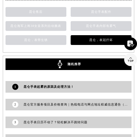
江西省景德镇市珠山区珠山中路昆仑售后服务中心（需提前预约）
昆仑售后
昆仑手表配件
江西省九江市浔阳区浔阳路昆仑售后服务中心（需提前预约）
江西省南昌市红谷滩新区红谷中大道998号绿地双子塔（中央广场）A1座办公楼14层1407室昆仑售后服务中心（需提前预约）
昆仑海军上将38女皇系列自动腕表
昆仑手表内部有雾气
江西省萍乡市安源区萍安北大道与康庄路交叉口昆仑售后服务中心（需提前预约）
昆仑，表带生锈
昆仑，表冠拧坏
江西省上饶市信州区滨江西路昆仑售后服务中心（需提前预约）

江西省新余市渝水区北湖西路昆仑售后服务中心（需提前预约）
江西省宜春市袁州区中山中路昆仑售后服务中心（需提前预约）

随机推荐
江西省鹰潭市月湖区胜利东路昆仑售后服务中心（需提前预约）
山东省德州市德城区东风中路昆仑售后服务中心（需提前预约）
山东省东营市东营区济南路昆仑售后服务中心（需提前预约）
1
昆仑手表起雾的原因及处理方法！
山东省济南市历下区经十路11111号华润中心写字楼（万象城）15层1508室昆仑售后服务中心（需提前预约）
山东省济宁市任城区太白楼路昆仑售后服务中心（需提前预约）
2
昆仑官方服务项目及价格查询｜热线电话与网点地址权威信息通告（2026年7月最新）
山东省莱芜市文化南路8号银座商城名表维修一楼名表维修昆仑售后服务中心（需提前预约）
山东省临沂市兰山区解放路昆仑售后服务中心（需提前预约）
3
昆仑手表日历不动了？轻松解决不跳转问题
山东省日照市东港区烟台路昆仑售后服务中心（需提前预约）
山东省泰安市泰山区财源街道泰山大街昆仑售后服务中心（需提前预约）