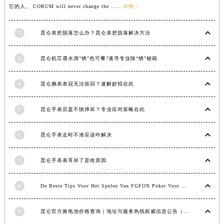
它的人。 CORUM will never change the ......
详情 >
福建省莆田市城厢区霞林街道荔华东大道昆仑售后服务中心（需提前预约）
福建省三明市三元区东乾二路昆仑售后服务中心（需提前预约）
2
昆仑表把脱落怎么办？昆仑表把脱落解决方法
福建省漳州市龙文区步港路昆仑售后服务中心（需提前预约）
江苏省常州市新北区龙锦路1590号现代传媒中心5号楼10层1008室昆仑售后服务中心（需提前预约）
3
昆仑机芯遇水滴“锈”色可餐?速寻专业除“锈”秘籍
江苏省淮安市清江浦区淮海北路昆仑售后服务中心（需提前预约）
江苏省连云港市海州区通灌北路昆仑售后服务中心（需提前预约）
4
昆仑腕表表冠无法按回？速解妙招在此
江苏省南京市秦淮区中山南路1号南京中心22层22-C1-C3室昆仑售后服务中心（需提前预约）
江苏省宿迁市宿城区西湖路昆仑售后服务中心（需提前预约）
5
昆仑手表后盖不慎摔坏？专业应对策略在此
江苏省泰州市海陵区永定东路399号置地商务中心东塔（华润万象城）17层1706室昆仑售后服务中心（需提前预约）
6
昆仑手表走时不准应该咋解决
江苏省徐州市鼓楼区淮海东路29号苏宁广场IFC国际金融中心35层3508室昆仑售后服务中心（需提前预约）
江苏省盐城市盐都区世纪大道5号盐城金融城写字楼1号楼16层1604室昆仑售后服务中心（需提前预约）
7
昆仑手表表耳掉了是啥原因
江苏省扬州市邗江区国展路29号星耀天地写字楼1号楼18层1803室昆仑售后服务中心（需提前预约）
江苏省镇江市京口区中山东路昆仑售后服务中心（需提前预约）
8
De Beste Tips Voor Het Spelen Van FGFOX Poker Voor Beginners
江西省抚州市临川区赣东大道昆仑售后服务中心（需提前预约）
江西省赣州市章贡区文清路昆仑售后服务中心（需提前预约）
9
昆仑官方换电池价格查询｜地址与服务热线权威信息公告（2026年7月最新）
江西省吉安市吉州区井冈山大道昆仑售后服务中心（需提前预约）