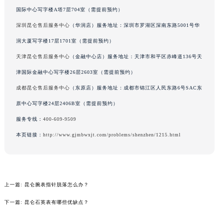
吉林省辽源市龙山区人民大街昆仑售后服务中心（需提前预约）
国际中心写字楼A塔7层704室（需提前预约）
吉林省梅河口市新华街道梅河大街昆仑售后服务中心（需提前预约）
深圳昆仑售后服务中心
（华润店）服务地址：深圳市罗湖区深南东路5001号华
吉林省四平市铁东区紫气大路与南九经街交汇处昆仑售后服务中心（需提前预约）
润大厦写字楼17层1701室（需提前预约）
吉林省松原市宁江区五环大街昆仑售后服务中心（需提前预约）
天津昆仑售后服务中心
（金融中心店）服务地址：天津市和平区赤峰道136号天
吉林省通化市东昌区环通乡江南大街昆仑售后服务中心（需提前预约）
津国际金融中心写字楼26层2603室（需提前预约）
吉林省延边市延吉市解放路昆仑售后服务中心（需提前预约）
成都昆仑售后服务中心
（东原店）服务地址：成都市锦江区人民东路6号SAC东
辽宁省鞍山市铁东区站前街昆仑售后服务中心（需提前预约）
原中心写字楼24层2406B室（需提前预约）
辽宁省本溪市平山区胜利路昆仑售后服务中心（需提前预约）
辽宁省朝阳市双塔区新华路昆仑售后服务中心（需提前预约）
服务专线：
400-609-9509
辽宁省丹东市振兴区七经街昆仑售后服务中心（需提前预约）
本页链接：
http://www.gjmbwxjt.com/problems/shenzhen/1215.html
辽宁省抚顺市新抚区东一路昆仑售后服务中心（需提前预约）
辽宁省阜新市海州区解放大街昆仑售后服务中心（需提前预约）
辽宁省葫芦岛市连山区中央路昆仑售后服务中心（需提前预约）
上一篇:
昆仑腕表指针脱落怎么办？
辽宁省锦州市古塔区中央大街昆仑售后服务中心（需提前预约）
辽宁省辽阳市白塔区新运大街昆仑售后服务中心（需提前预约）
下一篇:
昆仑石英表有哪些优缺点？
辽宁省盘锦市兴隆台区石油大街昆仑售后服务中心（需提前预约）