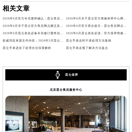
辽宁省铁岭市银州区南马路昆仑售后服务中心（需提前预约）
相关文章
辽宁省营口市站前区市府路与渤海大街交叉口昆仑售后服务中心（需提前预约）
2026年6月官方补充最终确认：昆仑售后网点迁址与新增
2026年6月关于昆仑官方维修保养中心网点搬迁新增的正式通知
辽宁省沈阳市沈河区中街路137号亨得利名表维修授权店1楼昆仑售后服务中心（需提前预约）
2026年6月关于昆仑官方售后网点搬迁及新增的正式文件（修订）
2026年6月官方再次提示：昆仑售后网点迁址与增设
辽宁省沈阳市沈河区中街路83号亨得利名表维修授权店1楼昆仑售后服务中心（需提前预约）
2026年6月昆仑表友必备补充修订最终信息：售后网点搬迁及新开
2026年6月昆仑表友必读：官方保养维修中心搬迁新开完整名录
北京市朝阳区建国门外大街甲6号华熙国际中心D座11层1102室昆仑售后服务中心（北京总部）（需提前预约）
权威消息来源文件内容：2026年5月昆仑维修保养中心迁址与新增详情
昆仑手表走时不准处理方法集锦
北京市东城区东长安街1号王府井东方广场W3座6层602室昆仑售后服务中心（需提前预约）
昆仑手表进灰了处理办法深度解析
昆仑手表走慢了解决方法盘点
河北省保定市竞秀区朝阳北大街北国先天下昆仑售后服务中心（需提前预约）
内蒙古自治区阿拉善盟市左旗土尔扈特大街昆仑售后服务中心（需提前预约）
内蒙古自治区巴彦淖尔市临河区新华街昆仑售后服务中心（需提前预约）
昆仑保养
内蒙古自治区包头市青山区幸福路甲3号王府井百货名表维修昆仑售后服务中心（需提前预约）
内蒙古自治区赤峰市红山区哈达街昆仑售后服务中心（需提前预约）
北京昆仑售后服务中心
内蒙古自治区鄂尔多斯市东胜区伊金霍洛街昆仑售后服务中心（需提前预约）
内蒙古自治区呼伦贝尔市海拉尔区中央街昆仑售后服务中心（需提前预约）
内蒙古自治区通辽市科尔沁区明仁大街昆仑售后服务中心（需提前预约）
内蒙古自治区乌海市海勃湾区人民南路昆仑售后服务中心（需提前预约）
内蒙古自治区乌兰察布市集宁区恩和大街昆仑售后服务中心（需提前预约）