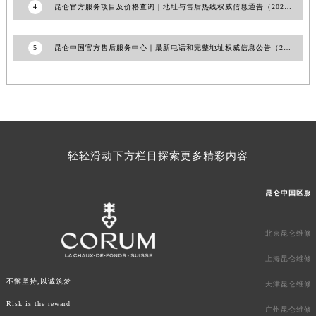
4
昆仑官方服务项目及价格查询｜地址与售后热线权威信息通告（2026年7月最新）
山东省威海市环翠区新威海路89号振华商厦一楼名表维修昆仑售后服务中心（需提前预约）
山东省潍坊市奎文区东风东街昆仑售后服务中心（需提前预约）
5
昆仑中国官方售后服务中心｜最新电话和完整地址权威信息公告（2026年6月最新）
山东省枣庄市滕州市北辛路与善国路交叉口昆仑售后服务中心（需提前预约）
山东省淄博市张店区金晶大道昆仑售后服务中心（需提前预约）
上海市黄浦区南京东路299号宏伊国际广场写字楼8层806室昆仑售后服务中心（需提前预约）
上海市徐汇区虹桥路3号港汇中心2座37层3705室昆仑售后服务中心（需提前预约）
浙江省杭州市上城区钱江路1366号华润大厦A座5层503-5室昆仑售后服务中心（需提前预约）
浙江省湖州市吴兴区劳动路昆仑售后服务中心（需提前预约）
轻轻滑动下方栏目探索更多精彩内容
浙江省嘉兴市南湖区广益路705号嘉兴世界贸易中心A座13层1304室昆仑售后服务中心（需提前预约）
浙江省金华市金东区东市南街777号金华万达广场4号楼22楼2209室昆仑售后服务中心（需提前预约）
昆仑中国区服
浙江省丽水市莲都区解放街昆仑售后服务中心（需提前预约）
浙江省宁波市江北区大闸南路500号来福士广场办公楼20层2009室昆仑售后服务中心（需提前预约）
北京昆仑维修
浙江省衢州市柯城区上街昆仑售后服务中心（需提前预约）
上海昆仑维修
浙江省绍兴市越城区胜利东路379号世茂天际中心写字楼8层805室昆仑售后服务中心（需提前预约）
不懈坚持,以诚筑梦
天津昆仑维修
浙江省舟山市定海区解放东路昆仑售后服务中心（需提前预约）
Risk is the reward
广州昆仑维修
澳门特别行政区大堂区议事亭前地（新马路）昆仑售后服务中心（需提前预约）