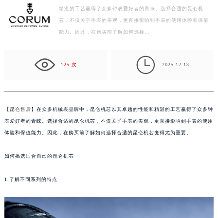
精湛的工艺赢得了众多钟表爱好者的青睐。选择合适的昆仑机
徐州市鼓楼区淮海东路29号苏宁广场IFC国际金融中心写字楼35层3508室（需提前预约）
芯，不仅关乎手表的美观，更直接影响到手表的使用体验和保值
扬州市邗江区国展路29号星耀天地写字楼1号楼18层1803室（需提前预约）
能力。因此，在购买前了解如何选择…
盐城市盐都区世纪大道5号盐城金融城写字楼1号楼16层1604室（需提前预约）
泰州市海陵区永定东路399号置地商务中心东塔写字楼（华润万象城）17层1706室（需提前预约）

宁波市江北区大闸南路500号来福士广场办公楼20层2009室（需提前预约）
125 次
2025-12-13
杭州市上城区钱江路1366号华润大厦写字楼A座5层503-5室（需提前预约）
金华市金东区东市南街777号金华万达广场写字楼4号楼22层2209室（需提前预约）
绍兴市越城区胜利东路379号世茂天际中心写字楼8层805室（需提前预约）
【
昆仑售后
】在众多机械表品牌中，昆仑机芯以其卓越的性能和精湛的工艺赢得了众多钟
嘉兴市南湖区广益路705号嘉兴世界贸易中心写字楼A座13层1304室（需提前预约）
表爱好者的青睐。选择合适的昆仑机芯，不仅关乎手表的美观，更直接影响到手表的使用
南昌市红谷滩新区红谷中大道998号绿地双子塔（中央广场）A1座办公楼14层07室（需提前预约）
体验和保值能力。因此，在购买前了解如何选择合适的昆仑机芯变得尤为重要。
济南市历下区经十路11111号华润中心写字楼（万象城）15层1508室（需提前预约）
如何挑选适合自己的昆仑机芯
广州市天河区天河路230号万菱汇国际中心写字楼A塔7层704室（需提前预约）
广州市越秀区环市东路371-375号世界贸易中心大厦南塔写字楼15层07室（需提前预约）
1.了解不同系列的特点
深圳市罗湖区深南东路5001号华润大厦写字楼17层1701室（需提前预约）
惠州市惠城区江北文昌一路7号华贸大厦写字楼1座30层05室（需提前预约）
厦门市思明区湖滨东路95号华润大厦写字楼B座11层1104室（需提前预约）