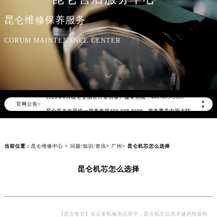
昆仑维修保养服务
CORUM MAINTENANCE CENTER
2026年8月昆仑中国区售后服务网络优化升级公告
2026年8月昆仑全国官方售后客户服务热线：400-609-9509
▲
官网公告>
昆仑官方全国统一服务热线400-609-9509，服务覆盖中国大陆、香港、澳门、台湾全部区域（非大陆需加拨“+86”）
▼
2026年8月昆仑售后服务中心最新网点地址：
北京市朝阳区建国门外大街甲6号华熙国际中心写字楼D座11层1102室（北京总部）（需提前预约）
北京市东城区东长安街1号东方广场写字楼W3座6层602室（需提前预约）
当前位置：
昆仑维修中心
>
问题/知识/资讯
>
广州
> 昆仑机芯怎么选择
天津市和平区赤峰道136号天津国际金融中心写字楼26层2603室（需提前预约）
昆仑机芯怎么选择
上海市徐汇区虹桥路3号港汇中心写字楼2座37层3705室（需提前预约）
上海市黄浦区南京东路299号宏伊国际广场写字楼8层806室（需提前预约）
南京市秦淮区中山南路1号（新街口）南京中心写字楼22层C1-1室（需提前预约）
常州市新北区龙锦路1590号现代传媒中心写字楼5号楼10层1008室（需提前预约）
【昆仑售后】在众多机械表品牌中，昆仑机芯以其卓越的性能和