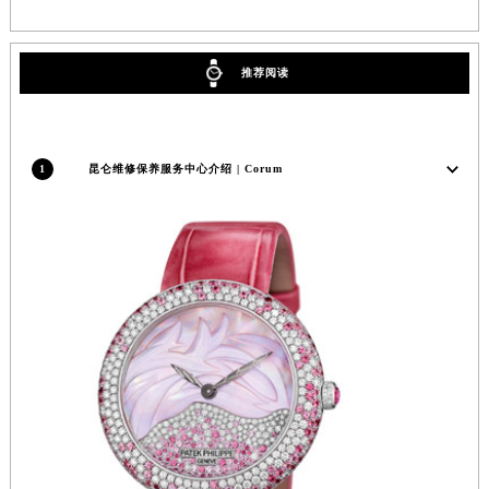
安徽省亳州市谯城区魏武大道昆仑售后服务中心（需提前预约）
安徽省池州市贵池区长江路昆仑售后服务中心（需提前预约）
推荐阅读
安徽省滁州市琅琊区南谯北路昆仑售后服务中心（需提前预约）
安徽省阜阳市颍州区颍州北路昆仑售后服务中心（需提前预约）
安徽省淮北市相山区淮海路昆仑售后服务中心（需提前预约）
1
昆仑维修保养服务中心介绍 | Corum
安徽省淮南市田家庵区国庆中路昆仑售后服务中心（需提前预约）
安徽省黄山市屯溪区黄山西路昆仑售后服务中心（需提前预约）
安徽省六安市金安区解放中路昆仑售后服务中心（需提前预约）
安徽省马鞍山市雨山区湖南西路昆仑售后服务中心（需提前预约）
安徽省宿州市埇桥区人民中路昆仑售后服务中心（需提前预约）
安徽省铜陵市铜官区石城大道昆仑售后服务中心（需提前预约）
安徽省芜湖市镜湖区中山路步行街昆仑售后服务中心（需提前预约）
安徽省宣城市宣州区叠嶂西路昆仑售后服务中心（需提前预约）
福建省龙岩市新罗区九一南路昆仑售后服务中心（需提前预约）
福建省南平市建阳区人民西路昆仑售后服务中心（需提前预约）
福建省宁德市蕉城区天湖东路昆仑售后服务中心（需提前预约）