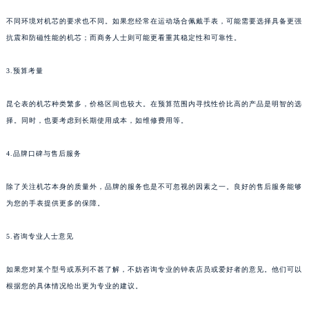
苏州市苏州工业园区星港街199号苏州中心办公楼C座22层08室（需提前预约）
不同环境对机芯的要求也不同。如果您经常在运动场合佩戴手表，可能需要选择具备更强
武汉市江汉区解放大道686号世界贸易大厦38层09室（需提前预约）
抗震和防磁性能的机芯；而商务人士则可能更看重其稳定性和可靠性。
南宁市青秀区金湖路59号地王大厦12楼1224室（需提前预约）
3.预算考量
合肥市蜀山区潜山路111号万象城华润大厦B座12楼03室（需提前预约）
泉州市丰泽区宝洲路729号浦西万达中心写字楼A座7楼709室（需提前预约）
昆仑表的机芯种类繁多，价格区间也较大。在预算范围内寻找性价比高的产品是明智的选
青岛市南区山东路6号华润大厦B座22层04室（需提前预约）
择。同时，也要考虑到长期使用成本，如维修费用等。
烟台市芝罘区胜利路139号万达金融中心A座907室（需提前预约）
长春市朝阳区西安大路727号中银大厦A座(旺进大厦)18层09室（需提前预约）
4.品牌口碑与售后服务
贵阳市南明区都司高架桥路33号亨特国际金融中心14楼14D（需提前预约）
除了关注机芯本身的质量外，品牌的服务也是不可忽视的因素之一。良好的售后服务能够
昆明市盘龙区北京路928号同德昆明广场写字楼10层06室（需提前预约）
为您的手表提供更多的保障。
石家庄市长安区中山东路39号勒泰中心写字楼B座13层07室（需提前预约）
西安市碑林区南关正街88号华侨城长安国际中心E座6楼10室（需提前预约）
5.咨询专业人士意见
海口市龙华区金贸东路5号海口华润大厦B座17层1707室（需提前预约）
唐山市路南区新华东道100号万达广场写字楼A座10层1002室（需提前预约）
如果您对某个型号或系列不甚了解，不妨咨询专业的钟表店员或爱好者的意见。他们可以
台州市椒江区东海大道1800号腾达中心东1幢20楼2002室（需提前预约）
根据您的具体情况给出更为专业的建议。
内蒙古自治区呼和浩特市玉泉区大学西街70号华润万象城写字楼（鄂尔多斯大厦）23层2326室（需提前预约）