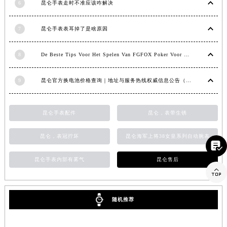
6
昆仑手表走时不准应该咋解决
江西省景德镇市珠山区珠山中路昆仑售后服务中心（需提前预约）
江西省九江市浔阳区浔阳路昆仑售后服务中心（需提前预约）
7
昆仑手表表耳掉了是啥原因
江西省南昌市红谷滩新区红谷中大道998号绿地双子塔（中央广场）A1座办公楼14层1407室昆仑售后服务中心（需提前预约）
江西省萍乡市安源区萍安北大道与康庄路交叉口昆仑售后服务中心（需提前预约）
8
De Beste Tips Voor Het Spelen Van FGFOX Poker Voor Beginners
江西省上饶市信州区滨江西路昆仑售后服务中心（需提前预约）
9
昆仑官方换电池价格查询｜地址与服务热线权威信息公告（2026年7月最新）
江西省新余市渝水区北湖西路昆仑售后服务中心（需提前预约）
江西省宜春市袁州区中山中路昆仑售后服务中心（需提前预约）
江西省鹰潭市月湖区胜利东路昆仑售后服务中心（需提前预约）
昆仑手表配件
昆仑，表带生锈
山东省德州市德城区东风中路昆仑售后服务中心（需提前预约）
昆仑，表冠拧坏
昆仑海军上将38女皇系列自动腕表
山东省东营市东营区济南路昆仑售后服务中心（需提前预约）

山东省济南市历下区经十路11111号华润中心写字楼（万象城）15层1508室昆仑售后服务中心（需提前预约）
昆仑手表内部有雾气
昆仑售后
山东省济宁市任城区太白楼路昆仑售后服务中心（需提前预约）

山东省莱芜市文化南路8号银座商城名表维修一楼名表维修昆仑售后服务中心（需提前预约）
山东省临沂市兰山区解放路昆仑售后服务中心（需提前预约）
随机推荐
山东省日照市东港区烟台路昆仑售后服务中心（需提前预约）
山东省泰安市泰山区财源街道泰山大街昆仑售后服务中心（需提前预约）