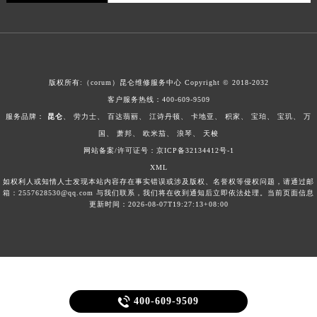
广东省梅州市梅江区金燕大道昆仑售后服务中心（需提前预约）
广东省清远市清城区湖西路昆仑售后服务中心（需提前预约）
广东省汕头市龙湖区长平路昆仑售后服务中心（需提前预约）
广东省汕尾市城区香洲街道园林社区翠园街昆仑售后服务中心（需提前预约）
版权所有:（corum）昆仑维修服务中心 Copyright © 2018-2032
广东省韶关市武江区芙蓉新区与老城中心交汇处昆仑售后服务中心（需提前预约）
客户服务热线：
400-609-9509
广东省深圳市罗湖区深南东路5001号华润大厦17层1701室昆仑售后服务中心（需提前预约）
服务品牌：
昆仑
、
劳力士
、
百达翡丽
、
江诗丹顿
、
卡地亚
、
积家
、
宝珀
、
宝玑
、
万
广东省阳江市江城区东风一路昆仑售后服务中心（需提前预约）
国
、
萧邦
、
欧米茄
、
浪琴
、
天梭
网站备案/许可证号：京ICP备32134412号-1
广东省云浮市云城区金山路昆仑售后服务中心（需提前预约）
XML
广东省湛江市赤坎区观海北路昆仑售后服务中心（需提前预约）
如权利人或知情人士发现本站内容存在事实错误或涉及版权、名誉权等侵权问题，请通过邮
广东省肇庆市端州区信安大道与砚都大道交汇处昆仑售后服务中心（需提前预约）
箱：2557628530@qq.com 与我们联系，我们将在收到通知后立即依法处理。当前页面信息
更新时间：2026-08-07T19:27:13+08:00
广西壮族自治区百色市右江区中山二路昆仑售后服务中心（需提前预约）
广西壮族自治区北海市海城区北京路昆仑售后服务中心（需提前预约）
广西壮族自治区崇左市江州区石景林街道友谊大道与丽川路交汇处昆仑售后服务中心（需提前预约）
广西壮族自治区防城港市港口区金花茶大道昆仑售后服务中心（需提前预约）
广西壮族自治区贵港市港北区港城街道布山大道与仙衣路交叉口昆仑售后服务中心（需提前预约）

400-609-9509
广西壮族自治区桂林市秀峰区红岭路昆仑售后服务中心（需提前预约）