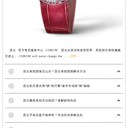
福建省莆田市城厢区霞林街道荔华东大道昆仑售后服务中心（需提前预约）
福建省三明市三元区东乾二路昆仑售后服务中心（需提前预约）
福建省漳州市龙文区步港路昆仑售后服务中心（需提前预约）
江苏省常州市新北区龙锦路1590号现代传媒中心5号楼10层1008室昆仑售后服务中心（需提前预约）
江苏省淮安市清江浦区淮海北路昆仑售后服务中心（需提前预约）
江苏省连云港市海州区通灌北路昆仑售后服务中心（需提前预约）
昆仑 官方售后服务中心 CORUM 昆仑从来没有改变世界，而是把它留给佩戴
江苏省南京市秦淮区中山南路1号南京中心22层22-C1-C3室昆仑售后服务中心（需提前预约）
它的人。 CORUM will never change the ......
详情 >
江苏省宿迁市宿城区西湖路昆仑售后服务中心（需提前预约）
江苏省泰州市海陵区永定东路399号置地商务中心东塔（华润万象城）17层1706室昆仑售后服务中心（需提前预约）
2
昆仑表把脱落怎么办？昆仑表把脱落解决方法
江苏省徐州市鼓楼区淮海东路29号苏宁广场IFC国际金融中心35层3508室昆仑售后服务中心（需提前预约）
江苏省盐城市盐都区世纪大道5号盐城金融城写字楼1号楼16层1604室昆仑售后服务中心（需提前预约）
3
昆仑机芯遇水滴“锈”色可餐?速寻专业除“锈”秘籍
江苏省扬州市邗江区国展路29号星耀天地写字楼1号楼18层1803室昆仑售后服务中心（需提前预约）
4
昆仑腕表表冠无法按回？速解妙招在此
江苏省镇江市京口区中山东路昆仑售后服务中心（需提前预约）
江西省抚州市临川区赣东大道昆仑售后服务中心（需提前预约）
5
昆仑手表后盖不慎摔坏？专业应对策略在此
江西省赣州市章贡区文清路昆仑售后服务中心（需提前预约）
江西省吉安市吉州区井冈山大道昆仑售后服务中心（需提前预约）