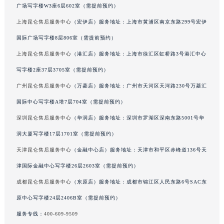
广场写字楼W3座6层602室（需提前预约）
吉林省辽源市龙山区人民大街昆仑售后服务中心（需提前预约）
上海昆仑售后服务中心
（宏伊店）服务地址：上海市黄浦区南京东路299号宏伊
吉林省梅河口市新华街道梅河大街昆仑售后服务中心（需提前预约）
吉林省四平市铁东区紫气大路与南九经街交汇处昆仑售后服务中心（需提前预约）
国际广场写字楼8层806室（需提前预约）
吉林省松原市宁江区五环大街昆仑售后服务中心（需提前预约）
上海昆仑售后服务中心
（港汇店）服务地址：上海市徐汇区虹桥路3号港汇中心
吉林省通化市东昌区环通乡江南大街昆仑售后服务中心（需提前预约）
写字楼2座37层3705室（需提前预约）
吉林省延边市延吉市解放路昆仑售后服务中心（需提前预约）
广州昆仑售后服务中心
（万菱店）服务地址：广州市天河区天河路230号万菱汇
辽宁省鞍山市铁东区站前街昆仑售后服务中心（需提前预约）
国际中心写字楼A塔7层704室（需提前预约）
辽宁省本溪市平山区胜利路昆仑售后服务中心（需提前预约）
深圳昆仑售后服务中心
（华润店）服务地址：深圳市罗湖区深南东路5001号华
辽宁省朝阳市双塔区新华路昆仑售后服务中心（需提前预约）
润大厦写字楼17层1701室（需提前预约）
辽宁省丹东市振兴区七经街昆仑售后服务中心（需提前预约）
辽宁省抚顺市新抚区东一路昆仑售后服务中心（需提前预约）
天津昆仑售后服务中心
（金融中心店）服务地址：天津市和平区赤峰道136号天
辽宁省阜新市海州区解放大街昆仑售后服务中心（需提前预约）
津国际金融中心写字楼26层2603室（需提前预约）
辽宁省葫芦岛市连山区中央路昆仑售后服务中心（需提前预约）
成都昆仑售后服务中心
（东原店）服务地址：成都市锦江区人民东路6号SAC东
辽宁省锦州市古塔区中央大街昆仑售后服务中心（需提前预约）
原中心写字楼24层2406B室（需提前预约）
辽宁省辽阳市白塔区新运大街昆仑售后服务中心（需提前预约）
服务专线：
400-609-9509
辽宁省盘锦市兴隆台区石油大街昆仑售后服务中心（需提前预约）