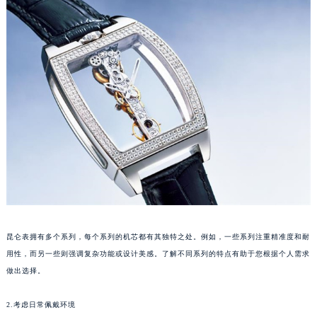
福州市鼓楼区五四路128-1号恒力城写字楼15层03室（需提前预约）
成都市锦江区人民东路6号SAC东原中心写字楼24层2406B室（需提前预约）
重庆市江北区观音桥步行街2号融恒时代广场写字楼9层902室（需提前预约）
长沙市芙蓉区定王台街道建湘路393号世茂环球金融中心写字楼（芙蓉广场）10层13室（需提前预约）
郑州市二七区铭功路10号华润大厦写字楼29层2905室（需提前预约）
太原市迎泽区解放路15号亨得利名表服务中心（品牌授权店）3层整层（需提前预约）
沈阳市沈河区中街路137号亨得利名表服务中心（品牌授权店）1层整层（需提前预约）
沈阳市沈河区中街路83号亨得利名表服务中心（品牌授权店）1层整层（需提前预约）
乌鲁木齐市天山区红山路26号时代广场（CCMALL）C座17层17-B（需提前预约）
温州市鹿城区锦绣路1067号置信广场10层1015室（需提前预约）
哈尔滨市道里区友谊西路600号富力中心T2座写字楼29层03室（需提前预约）
大连市中山区人民路15号国际金融大厦7层G室（需提前预约）
昆仑表拥有多个系列，每个系列的机芯都有其独特之处。例如，一些系列注重精准度和耐
佛山市禅城区季华五路57号万科金融中心C座12层1205室（需提前预约）
用性，而另一些则强调复杂功能或设计美感。了解不同系列的特点有助于您根据个人需求
做出选择。
东莞市东城街道鸿福东路1号民盈国贸中心T1写字楼9层907室（需提前预约）
无锡市梁溪区人民中路139号恒隆广场写字楼1座11层1104室（需提前预约）
2.考虑日常佩戴环境
南通市崇川区工农路57号圆融广场写字楼16层1603室（需提前预约）