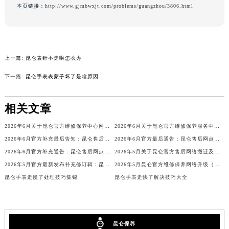
本页链接：
http://www.gjmbwxjt.com/problems/guangzhou/3806.html
辽宁省铁岭市银州区南马路昆仑售后服务中心（需提前预约）
辽宁省营口市站前区市府路与渤海大街交叉口昆仑售后服务中心（需提前预约）
辽宁省沈阳市沈河区中街路137号亨得利名表维修授权店1楼昆仑售后服务中心（需提前预约）
辽宁省沈阳市沈河区中街路83号亨得利名表维修授权店1楼昆仑售后服务中心（需提前预约）
上一篇:
昆仑表针不走啦怎么办
北京市朝阳区建国门外大街甲6号华熙国际中心D座11层1102室昆仑售后服务中心（北京总部）（需提前预约）
下一篇:
昆仑手表表蒙子坏了是啥原因
北京市东城区东长安街1号王府井东方广场W3座6层602室昆仑售后服务中心（需提前预约）
河北省保定市竞秀区朝阳北大街北国先天下昆仑售后服务中心（需提前预约）
相关文章
内蒙古自治区阿拉善盟市左旗土尔扈特大街昆仑售后服务中心（需提前预约）
内蒙古自治区巴彦淖尔市临河区新华街昆仑售后服务中心（需提前预约）
2026年6月关于昆仑官方维修保养中心网点搬迁新增的正式文件内容全面公开
2026年6月关于昆仑官方维修保养服务中心搬迁及新增的正式文件全文内容
内蒙古自治区包头市青山区幸福路甲3号王府井百货名表维修昆仑售后服务中心（需提前预约）
2026年6月官方补充最后告知：昆仑售后网点迁址与增设
2026年6月官方最后通告：昆仑售后网点迁址与新增
2026年6月官方补充通告：昆仑售后网点迁址及新增
2026年5月关于昆仑官方售后网络搬迁及新增的补充说明文件
内蒙古自治区赤峰市红山区哈达街昆仑售后服务中心（需提前预约）
2026年5月官方最新发布补充修订辑：昆仑售后网点迁址与新设
2026年5月昆仑官方维修保养网络升级（搬迁新店）公告
内蒙古自治区鄂尔多斯市东胜区伊金霍洛街昆仑售后服务中心（需提前预约）
昆仑手表走慢了处理技巧集锦
昆仑手表走快了解决技巧大全
内蒙古自治区呼伦贝尔市海拉尔区中央街昆仑售后服务中心（需提前预约）
内蒙古自治区通辽市科尔沁区明仁大街昆仑售后服务中心（需提前预约）
内蒙古自治区乌海市海勃湾区人民南路昆仑售后服务中心（需提前预约）
昆仑保养
内蒙古自治区乌兰察布市集宁区恩和大街昆仑售后服务中心（需提前预约）