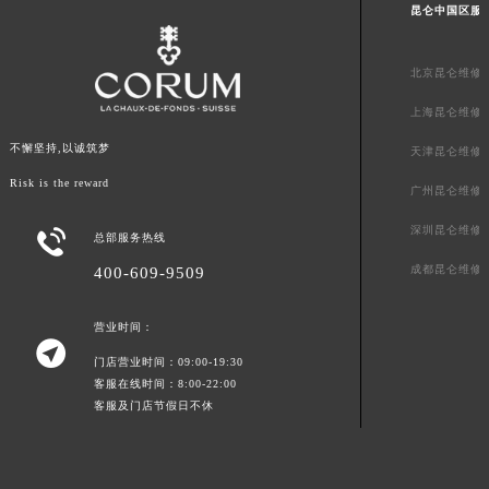
昆仑中国区服
澳门特别行政区风顺堂区南湾大马路昆仑售后服务中心（需提前预约）
澳门特别行政区花地玛堂区关闸广场昆仑售后服务中心（需提前预约）
北京昆仑维修
澳门特别行政区花王堂区大三巴商圈昆仑售后服务中心（需提前预约）
上海昆仑维修
澳门特别行政区嘉模堂区官也街昆仑售后服务中心（需提前预约）
澳门省路氹城市金光大道昆仑售后服务中心（需提前预约）
不懈坚持,以诚筑梦
天津昆仑维修
澳门特别行政区望德堂区塔石广场昆仑售后服务中心（需提前预约）
Risk is the reward
广州昆仑维修
福建省福州市鼓楼区五四路128-1号恒力城写字楼15层03室昆仑售后服务中心（需提前预约）
深圳昆仑维修

福建省厦门市思明区湖滨东路95号万象城华润大厦B座11层1104室昆仑售后服务中心（需提前预约）
总部服务热线
广东省潮州市潮安区新风路与潮汕路交汇处昆仑售后服务中心（需提前预约）
成都昆仑维修
400-609-9509
广东省广州市天河区天河路230号万菱汇国际中心A塔7层704室昆仑售后服务中心（需提前预约）
广东省广州市越秀区环市东路371-375号世界贸易中心大厦南塔15层1507室昆仑售后服务中心（需提前预约）
营业时间：

广东省河源市源城区越王大道昆仑售后服务中心（需提前预约）
门店营业时间：09:00-19:30
客服在线时间：8:00-22:00
广东省惠州市惠城区江北文昌一路7号华贸大厦1座30层3005室昆仑售后服务中心（需提前预约）
客服及门店节假日不休
广东省江门市蓬江区广场西路昆仑售后服务中心（需提前预约）
广东省揭阳市榕城进贤门步行街昆仑售后服务中心（需提前预约）
广东省茂名市电白区水东街道迎宾大道昆仑售后服务中心（需提前预约）