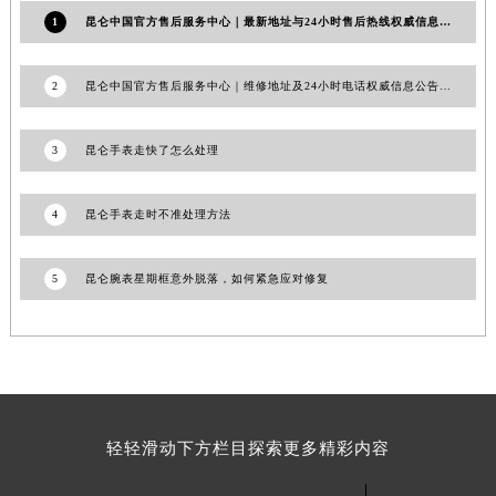
山东省威海市环翠区新威海路89号振华商厦一楼名表维修昆仑售后服务中心（需提前预约）
1
昆仑中国官方售后服务中心｜最新地址与24小时售后热线权威信息公告（2026年7月最新）
山东省潍坊市奎文区东风东街昆仑售后服务中心（需提前预约）
山东省枣庄市滕州市北辛路与善国路交叉口昆仑售后服务中心（需提前预约）
2
昆仑中国官方售后服务中心｜维修地址及24小时电话权威信息公告（2026年7月最新）
山东省淄博市张店区金晶大道昆仑售后服务中心（需提前预约）
上海市黄浦区南京东路299号宏伊国际广场写字楼8层806室昆仑售后服务中心（需提前预约）
3
昆仑手表走快了怎么处理
上海市徐汇区虹桥路3号港汇中心2座37层3705室昆仑售后服务中心（需提前预约）
浙江省杭州市上城区钱江路1366号华润大厦A座5层503-5室昆仑售后服务中心（需提前预约）
4
昆仑手表走时不准处理方法
浙江省湖州市吴兴区劳动路昆仑售后服务中心（需提前预约）
浙江省嘉兴市南湖区广益路705号嘉兴世界贸易中心A座13层1304室昆仑售后服务中心（需提前预约）
5
昆仑腕表星期框意外脱落，如何紧急应对修复
浙江省金华市金东区东市南街777号金华万达广场4号楼22楼2209室昆仑售后服务中心（需提前预约）
浙江省丽水市莲都区解放街昆仑售后服务中心（需提前预约）
浙江省宁波市江北区大闸南路500号来福士广场办公楼20层2009室昆仑售后服务中心（需提前预约）
浙江省衢州市柯城区上街昆仑售后服务中心（需提前预约）
浙江省绍兴市越城区胜利东路379号世茂天际中心写字楼8层805室昆仑售后服务中心（需提前预约）
轻轻滑动下方栏目探索更多精彩内容
浙江省舟山市定海区解放东路昆仑售后服务中心（需提前预约）
澳门特别行政区大堂区议事亭前地（新马路）昆仑售后服务中心（需提前预约）