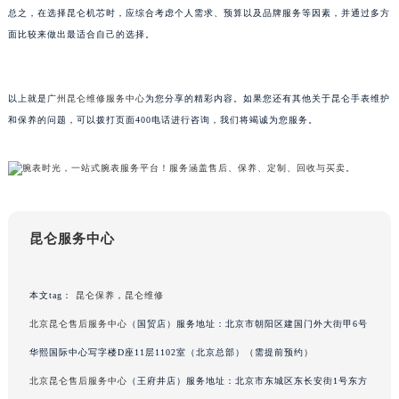
总之，在选择昆仑机芯时，应综合考虑个人需求、预算以及品牌服务等因素，并通过多方
甘肃省兰州市七里河区西津西路16号兰州中心写字楼21层2102室（需提前预约）
面比较来做出最适合自己的选择。
重庆市解放碑渝中区民权路28号英利国际金融中心写字楼20层01室（需提前预约）
黑龙江省大庆市萨尔图区会战大街昆仑售后服务中心（需提前预约）
黑龙江省鹤岗市向阳区红军路昆仑售后服务中心（需提前预约）
以上就是
广州昆仑维修服务中心
为您分享的精彩内容。如果您还有其他关于昆仑手表维护
黑龙江省黑河市爱辉区中央街昆仑售后服务中心（需提前预约）
和保养的问题，可以拨打页面400电话进行咨询，我们将竭诚为您服务。
黑龙江省鸡西市鸡冠区红军路昆仑售后服务中心（需提前预约）
黑龙江省佳木斯市向阳区长安路昆仑售后服务中心（需提前预约）
黑龙江省牡丹江市东安区太平路昆仑售后服务中心（需提前预约）
黑龙江省七台河市桃山区大同街昆仑售后服务中心（需提前预约）
昆仑服务中心
黑龙江省齐齐哈尔市龙沙区龙华路昆仑售后服务中心（需提前预约）
黑龙江省双鸭山市尖山区新兴大街昆仑售后服务中心（需提前预约）
黑龙江省绥化市北林区新华街与康庄路交叉口昆仑售后服务中心（需提前预约）
本文tag：
昆仑保养
，
昆仑维修
黑龙江省伊春市伊美区通河路昆仑售后服务中心（需提前预约）
北京昆仑售后服务中心
（国贸店）服务地址：北京市朝阳区建国门外大街甲6号
吉林省白城市洮北区明仁南街昆仑售后服务中心（需提前预约）
华熙国际中心写字楼D座11层1102室（北京总部）（需提前预约）
吉林省白山市浑江区浑江大街昆仑售后服务中心（需提前预约）
北京昆仑售后服务中心
（王府井店）服务地址：北京市东城区东长安街1号东方
吉林省吉林市船营区河南街昆仑售后服务中心（需提前预约）