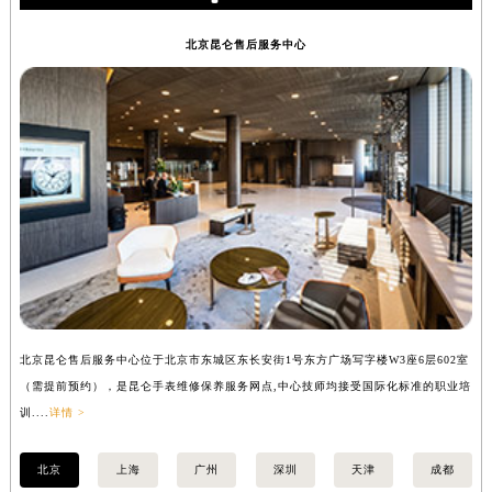
内蒙古自治区锡林郭勒盟市锡林浩特市光明街与额尔敦路交叉口昆仑售后服务中心（需提前预约）
北京昆仑售后服务中心
内蒙古自治区兴安盟市乌兰浩特市兴安大街昆仑售后服务中心（需提前预约）
山西省大同市平城区迎宾街昆仑售后服务中心（需提前预约）
山西省晋城市城区黄华街昆仑售后服务中心（需提前预约）
山西省晋中市榆次区顺城街昆仑售后服务中心（需提前预约）
山西省临汾市尧都区解放路昆仑售后服务中心（需提前预约）
山西省吕梁市离石区永宁中路与建设街交叉口昆仑售后服务中心（需提前预约）
山西省朔州市朔城区怡西路与鄯阳西街交汇处昆仑售后服务中心（需提前预约）
山西省忻州市忻府区和平东街与七一南路交叉口昆仑售后服务中心（需提前预约）
山西省阳泉市郊区平阳东街与新城大道交叉口昆仑售后服务中心（需提前预约）
山西省运城市盐湖区河东街昆仑售后服务中心（需提前预约）
山西省长治市潞州区英雄中路昆仑售后服务中心（需提前预约）
北京昆仑售后服务中心位于北京市东城区东长安街1号东方广场写字楼W3座6层602室
上
（需提前预约），是昆仑手表维修保养服务网点,中心技师均接受国际化标准的职业培
（
山西省太原市迎泽区迎泽街道解放路15号亨得利名表维修授权店3楼昆仑售后服务中心（需提前预约）
训....
详情 >
训..
天津市和平区赤峰道136号天津国际金融中心26层2603室昆仑售后服务中心（需提前预约）
安徽省安庆市迎江区人民路昆仑售后服务中心（需提前预约）
北京
上海
广州
深圳
天津
成都
安徽省蚌埠市蚌山区淮河路昆仑售后服务中心（需提前预约）