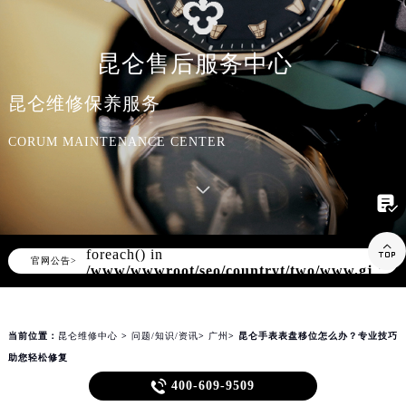
知识/资讯
昆仑售后服务中心
昆仑维修保养服务
CORUM MAINTENANCE CENTER

Warning
: Invalid argument supplied for

foreach() in
▲
官网公告>
▼
/www/wwwroot/seo/countryt/two/www.gjmbw
content/themes/corum/header.php
on
line
170
当前位置：
昆仑维修中心
>
问题/知识/资讯
>
广州
> 昆仑手表表盘移位怎么办？专业技巧
助您轻松修复
昆仑手表表盘移位怎么办？专业技巧助您轻松修复

400-609-9509