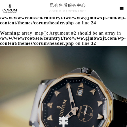
昆仑售后服务中心
Warning
: extract() expects parameter 1 to be array, null

CORUM MAINTENANCE
given in
/www/wwwroot/seo/countryt/two/www.gjmbwxjt.com/wp-
昆仑售后服务中心竭诚为您服务！
content/themes/corum/header.php
on line
24
Warning
: array_map(): Argument #2 should be an array in
/www/wwwroot/seo/countryt/two/www.gjmbwxjt.com/wp-
content/themes/corum/header.php
on line
32