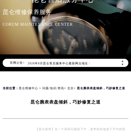
昆仑维修保养服务
CORUM MAINTENANCE CENTER
2026年8月昆仑中国区售后服务网络优化升级公告
2026年8月昆仑全国官方售后客户服务热线：400-609-9509
昆仑官方全国统一服务热线400-609-9509，服务覆盖中国大陆、香港、澳门、台湾全部区域（非大陆需加拨“+86”）
▲
官网公告>
2026年8月昆仑售后服务中心最新网点地址：
▼
北京市朝阳区建国门外大街甲6号华熙国际中心写字楼D座11层1102室（北京总部）（需提前预约）
北京市东城区东长安街1号东方广场写字楼W3座6层602室（需提前预约）
天津市和平区赤峰道136号天津国际金融中心写字楼26层2603室（需提前预约）
当前位置：
昆仑维修中心
>
问题/知识/资讯
>
北京
> 昆仑腕表表盘倾斜，巧妙修复之道
上海市徐汇区虹桥路3号港汇中心写字楼2座37层3705室（需提前预约）
昆仑腕表表盘倾斜，巧妙修复之道
上海市黄浦区南京东路299号宏伊国际广场写字楼8层806室（需提前预约）
南京市秦淮区中山南路1号（新街口）南京中心写字楼22层C1-1室（需提前预约）
常州市新北区龙锦路1590号现代传媒中心写字楼5号楼10层1008室（需提前预约）
徐州市鼓楼区淮海东路29号苏宁广场IFC国际金融中心写字楼35层3508室（需提前预约）
【昆仑保养】在一个风和日丽的下午，老李轻轻地放下手中的茶