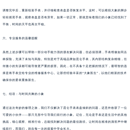
重庆市解放碑渝中区民权路28号英利国际金融中心写字楼20层01室（需提前预约）
调整完毕后，重新组装手表，并仔细检查表盘是否恢复水平。这时，可以模拟大象的脚步
黑龙江省大庆市萨尔图区会战大街昆仑售后服务中心（需提前预约）
轻轻摇晃手表，观察表盘是否有异常。如果一切正常，那就意味着我们的小象已经找到了
黑龙江省鹤岗市向阳区红军路昆仑售后服务中心（需提前预约）
平衡，时间的天平也再次平稳。
黑龙江省黑河市爱辉区中央街昆仑售后服务中心（需提前预约）
黑龙江省鸡西市鸡冠区红军路昆仑售后服务中心（需提前预约）
六、专业服务的温馨提醒
黑龙江省佳木斯市向阳区长安路昆仑售后服务中心（需提前预约）
虽然上述步骤可以帮助一部分动手能力强的朋友解决问题，但必须强调，手表维修如同丛
黑龙江省牡丹江市东安区太平路昆仑售后服务中心（需提前预约）
林探险，充满了未知与风险。特别是对于高端品牌如昆仑手表，其内部结构复杂精细，任
黑龙江省七台河市桃山区大同街昆仑售后服务中心（需提前预约）
何微小的失误都可能导致更严重的损害。因此，在不具备十足把握的情况下，最明智的选
黑龙江省齐齐哈尔市龙沙区龙华路昆仑售后服务中心（需提前预约）
择是将手表交给专业的维修服务中心。让那些经验丰富的“大象医生”，以他们精湛的技术
黑龙江省双鸭山市尖山区新兴大街昆仑售后服务中心（需提前预约）
确保你的爱表重焕新生。
黑龙江省绥化市北林区新华街与康庄路交叉口昆仑售后服务中心（需提前预约）
七、结语：与时间共舞的小象
黑龙江省伊春市伊美区通河路昆仑售后服务中心（需提前预约）
吉林省白城市洮北区明仁南街昆仑售后服务中心（需提前预约）
通过这次奇妙的修理之旅，我们不仅解决了昆仑手表表盘倾斜的问题，还意外收获了一位
吉林省白山市浑江区浑江大街昆仑售后服务中心（需提前预约）
可爱的小伙伴——那只无形中引导我们前行的小象。记住，无论是手表还是生活中的其他
吉林省吉林市船营区河南街昆仑售后服务中心（需提前预约）
挑战，细心观察、精准行动，总能找到解决问题的最佳路径。让时间在精准的滴答声中继
吉林省辽源市龙山区人民大街昆仑售后服务中心（需提前预约）
续前行，而我们，则在每一次的探索中学会长大。