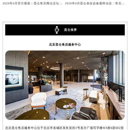
2026年6月官方最新：昆仑售后网点迁址与新设全览
2026年6月昆仑表友必备最终信息：售后网点搬迁及新开
安徽省池州市贵池区长江路昆仑售后服务中心（需提前预约）
安徽省滁州市琅琊区南谯北路昆仑售后服务中心（需提前预约）
安徽省阜阳市颍州区颍州北路昆仑售后服务中心（需提前预约）
安徽省淮北市相山区淮海路昆仑售后服务中心（需提前预约）
昆仑保养
安徽省淮南市田家庵区国庆中路昆仑售后服务中心（需提前预约）
北京昆仑售后服务中心
安徽省黄山市屯溪区黄山西路昆仑售后服务中心（需提前预约）
安徽省六安市金安区解放中路昆仑售后服务中心（需提前预约）
安徽省马鞍山市雨山区湖南西路昆仑售后服务中心（需提前预约）
安徽省宿州市埇桥区人民中路昆仑售后服务中心（需提前预约）
安徽省铜陵市铜官区石城大道昆仑售后服务中心（需提前预约）
安徽省芜湖市镜湖区中山路步行街昆仑售后服务中心（需提前预约）
安徽省宣城市宣州区叠嶂西路昆仑售后服务中心（需提前预约）
福建省龙岩市新罗区九一南路昆仑售后服务中心（需提前预约）
福建省南平市建阳区人民西路昆仑售后服务中心（需提前预约）
福建省宁德市蕉城区天湖东路昆仑售后服务中心（需提前预约）
福建省莆田市城厢区霞林街道荔华东大道昆仑售后服务中心（需提前预约）
北京昆仑售后服务中心位于北京市东城区东长安街1号东方广场写字楼W3座6层602室
上