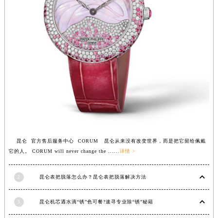
江西省九江市浔阳区浔阳路昆仑售后服务中心（需提前预约）
江西省南昌市红谷滩新区红谷中大道998号绿地双子塔（中央广场）A1座办公楼14层1407室昆仑售后服务中心（需提前预约）
江西省萍乡市安源区萍安北大道与康庄路交叉口昆仑售后服务中心（需提前预约）
江西省上饶市信州区滨江西路昆仑售后服务中心（需提前预约）
江西省新余市渝水区北湖西路昆仑售后服务中心（需提前预约）
江西省宜春市袁州区中山中路昆仑售后服务中心（需提前预约）
江西省鹰潭市月湖区胜利东路昆仑售后服务中心（需提前预约）
山东省德州市德城区东风中路昆仑售后服务中心（需提前预约）
山东省东营市东营区济南路昆仑售后服务中心（需提前预约）
山东省济南市历下区经十路11111号华润中心写字楼（万象城）15层1508室昆仑售后服务中心（需提前预约）
昆仑 官方售后服务中心 CORUM 昆仑从来没有改变世界，而是把它留给佩戴
山东省济宁市任城区太白楼路昆仑售后服务中心（需提前预约）
它的人。 CORUM will never change the ......
详情 >
山东省莱芜市文化南路8号银座商城名表维修一楼名表维修昆仑售后服务中心（需提前预约）
山东省临沂市兰山区解放路昆仑售后服务中心（需提前预约）
2
昆仑表把脱落怎么办？昆仑表把脱落解决方法
山东省日照市东港区烟台路昆仑售后服务中心（需提前预约）
山东省泰安市泰山区财源街道泰山大街昆仑售后服务中心（需提前预约）
3
昆仑机芯遇水滴“锈”色可餐?速寻专业除“锈”秘籍
山东省威海市环翠区新威海路89号振华商厦一楼名表维修昆仑售后服务中心（需提前预约）