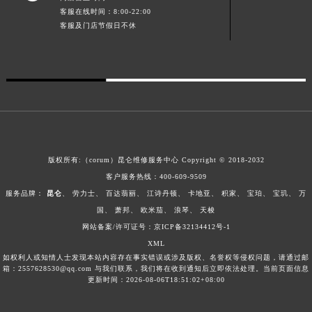
客服在线时间：8:00-22:00
广西壮族自治区贺州市八步区城东街道灵峰南路昆仑售后服务中心（需提前预约）
客服及门店节假日不休
广西壮族自治区来宾市兴宾区桂中大道昆仑售后服务中心（需提前预约）
广西壮族自治区柳州市城中区中山中路昆仑售后服务中心（需提前预约）
广西壮族自治区钦州市钦南区金海湾东大街昆仑售后服务中心（需提前预约）
广西壮族自治区梧州市万秀区龙湖镇高旺路昆仑售后服务中心（需提前预约）
广西壮族自治区玉林市玉州区金玉路昆仑售后服务中心（需提前预约）
海南省儋州市儋州市那大镇兰洋北路昆仑售后服务中心（需提前预约）
海南省东方市八所镇解放西路昆仑售后服务中心（需提前预约）
版权所有:（corum）昆仑维修服务中心 Copyright © 2018-2032
海南省琼海市嘉积镇东风路昆仑售后服务中心（需提前预约）
客户服务热线：
400-609-9509
海南省三沙市西沙区西沙群岛永兴岛北京路昆仑售后服务中心（需提前预约）
服务品牌：
昆仑
、
劳力士
、
百达翡丽
、
江诗丹顿
、
卡地亚
、
积家
、
宝珀
、
宝玑
、
万
海南省三亚市吉阳区迎宾路昆仑售后服务中心（需提前预约）
国
、
萧邦
、
欧米茄
、
浪琴
、
天梭
网站备案/许可证号：京ICP备32134412号-1
海南省万宁市万城镇解放路昆仑售后服务中心（需提前预约）
XML
海南省文昌市文城镇教育东路昆仑售后服务中心（需提前预约）
如权利人或知情人士发现本站内容存在事实错误或涉及版权、名誉权等侵权问题，请通过邮
海南省五指山市通什镇三月三大道昆仑售后服务中心（需提前预约）
箱：2557628530@qq.com 与我们联系，我们将在收到通知后立即依法处理。当前页面信息
更新时间：2026-08-06T18:51:02+08:00
香港特别行政区尖沙咀区油尖旺区广东道昆仑售后服务中心（需提前预约）
香港特别行政区金钟区中西区金钟道昆仑售后服务中心（需提前预约）