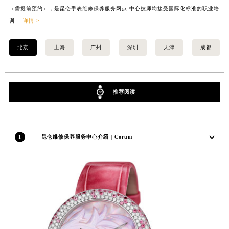
（需提前预约），是昆仑手表维修保养服务网点,中心技师均接受国际化标准的职业培
（
福建省三明市三元区东乾二路昆仑售后服务中心（需提前预约）
训....
详情 >
训..
福建省漳州市龙文区步港路昆仑售后服务中心（需提前预约）
江苏省常州市新北区龙锦路1590号现代传媒中心5号楼10层1008室昆仑售后服务中心（需提前预约）
北京
上海
广州
深圳
天津
成都
江苏省淮安市清江浦区淮海北路昆仑售后服务中心（需提前预约）
江苏省连云港市海州区通灌北路昆仑售后服务中心（需提前预约）
江苏省南京市秦淮区中山南路1号南京中心22层22-C1-C3室昆仑售后服务中心（需提前预约）
推荐阅读
江苏省宿迁市宿城区西湖路昆仑售后服务中心（需提前预约）
江苏省泰州市海陵区永定东路399号置地商务中心东塔（华润万象城）17层1706室昆仑售后服务中心（需提前预约）
江苏省徐州市鼓楼区淮海东路29号苏宁广场IFC国际金融中心35层3508室昆仑售后服务中心（需提前预约）
1
昆仑维修保养服务中心介绍 | Corum
江苏省盐城市盐都区世纪大道5号盐城金融城写字楼1号楼16层1604室昆仑售后服务中心（需提前预约）
江苏省扬州市邗江区国展路29号星耀天地写字楼1号楼18层1803室昆仑售后服务中心（需提前预约）
江苏省镇江市京口区中山东路昆仑售后服务中心（需提前预约）
江西省抚州市临川区赣东大道昆仑售后服务中心（需提前预约）
江西省赣州市章贡区文清路昆仑售后服务中心（需提前预约）
江西省吉安市吉州区井冈山大道昆仑售后服务中心（需提前预约）
江西省景德镇市珠山区珠山中路昆仑售后服务中心（需提前预约）