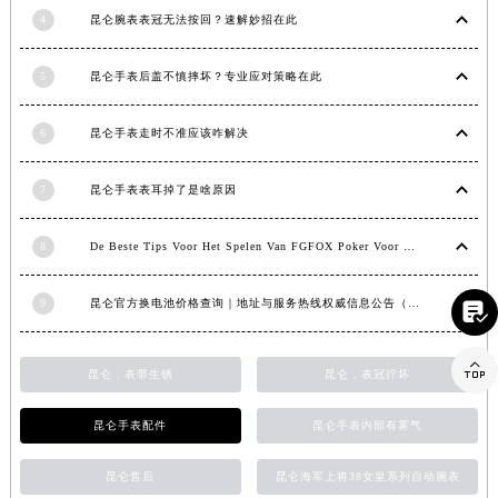
4
昆仑腕表表冠无法按回？速解妙招在此
山东省潍坊市奎文区东风东街昆仑售后服务中心（需提前预约）
山东省枣庄市滕州市北辛路与善国路交叉口昆仑售后服务中心（需提前预约）
5
昆仑手表后盖不慎摔坏？专业应对策略在此
山东省淄博市张店区金晶大道昆仑售后服务中心（需提前预约）
上海市黄浦区南京东路299号宏伊国际广场写字楼8层806室昆仑售后服务中心（需提前预约）
6
昆仑手表走时不准应该咋解决
上海市徐汇区虹桥路3号港汇中心2座37层3705室昆仑售后服务中心（需提前预约）
浙江省杭州市上城区钱江路1366号华润大厦A座5层503-5室昆仑售后服务中心（需提前预约）
7
昆仑手表表耳掉了是啥原因
浙江省湖州市吴兴区劳动路昆仑售后服务中心（需提前预约）
浙江省嘉兴市南湖区广益路705号嘉兴世界贸易中心A座13层1304室昆仑售后服务中心（需提前预约）
8
De Beste Tips Voor Het Spelen Van FGFOX Poker Voor Beginners
浙江省金华市金东区东市南街777号金华万达广场4号楼22楼2209室昆仑售后服务中心（需提前预约）
浙江省丽水市莲都区解放街昆仑售后服务中心（需提前预约）
9
昆仑官方换电池价格查询｜地址与服务热线权威信息公告（2026年7月最新）

浙江省宁波市江北区大闸南路500号来福士广场办公楼20层2009室昆仑售后服务中心（需提前预约）

浙江省衢州市柯城区上街昆仑售后服务中心（需提前预约）
昆仑，表带生锈
昆仑，表冠拧坏
浙江省绍兴市越城区胜利东路379号世茂天际中心写字楼8层805室昆仑售后服务中心（需提前预约）
昆仑手表配件
昆仑手表内部有雾气
浙江省舟山市定海区解放东路昆仑售后服务中心（需提前预约）
澳门特别行政区大堂区议事亭前地（新马路）昆仑售后服务中心（需提前预约）
昆仑售后
昆仑海军上将38女皇系列自动腕表
澳门特别行政区风顺堂区南湾大马路昆仑售后服务中心（需提前预约）