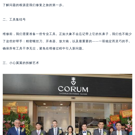
了解问题的根源是我们修复之旅的第一步。
成都市锦江区人民东路6号SAC东原中心写字楼24层2406B室（需提前预约）
重庆市江北区观音桥步行街2号融恒时代广场写字楼9层902室（需提前预约）
二、工具集结号
长沙市芙蓉区定王台街道建湘路393号世茂环球金融中心写字楼（芙蓉广场）10层13室（需提前预约）
郑州市二七区铭功路10号华润大厦写字楼29层2905室（需提前预约）
维修前，我们需要准备一些专业工具。正如大象不会忘记带上它的长鼻子，我们也不能少
太原市迎泽区解放路15号亨得利名表服务中心（品牌授权店）3层整层（需提前预约）
了这些好帮手：精密螺丝刀、开表器、放大镜，以及最重要的——一双稳定而灵巧的手。
沈阳市沈河区中街路137号亨得利名表服务中心（品牌授权店）1层整层（需提前预约）
确保所有工具干净无尘，避免在维修过程中引入新问题。
沈阳市沈河区中街路83号亨得利名表服务中心（品牌授权店）1层整层（需提前预约）
三、小心翼翼的拆解艺术
乌鲁木齐市天山区红山路26号时代广场（CCMALL）C座17层17-B（需提前预约）
温州市鹿城区锦绣路1067号置信广场10层1015室（需提前预约）
哈尔滨市道里区友谊西路600号富力中心T2座写字楼29层03室（需提前预约）
大连市中山区人民路15号国际金融大厦7层G室（需提前预约）
佛山市禅城区季华五路57号万科金融中心C座12层1205室（需提前预约）
东莞市东城街道鸿福东路1号民盈国贸中心T1写字楼9层907室（需提前预约）
无锡市梁溪区人民中路139号恒隆广场写字楼1座11层1104室（需提前预约）
南通市崇川区工农路57号圆融广场写字楼16层1603室（需提前预约）
苏州市苏州工业园区星港街199号苏州中心办公楼C座22层08室（需提前预约）