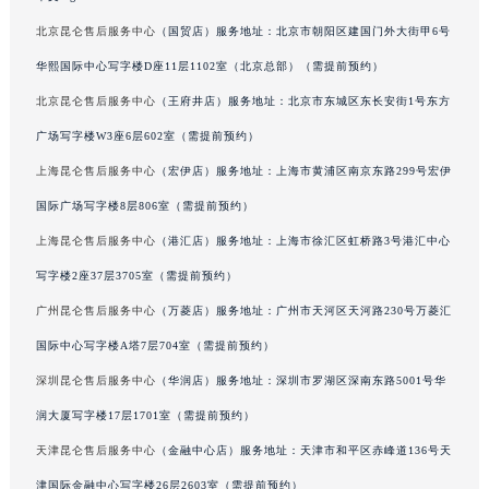
辽宁省营口市站前区市府路与渤海大街交叉口昆仑售后服务中心（需提前预约）
北京昆仑售后服务中心
（国贸店）服务地址：北京市朝阳区建国门外大街甲6号
辽宁省沈阳市沈河区中街路137号亨得利名表维修授权店1楼昆仑售后服务中心（需提前预约）
华熙国际中心写字楼D座11层1102室（北京总部）（需提前预约）
辽宁省沈阳市沈河区中街路83号亨得利名表维修授权店1楼昆仑售后服务中心（需提前预约）
北京昆仑售后服务中心
（王府井店）服务地址：北京市东城区东长安街1号东方
北京市朝阳区建国门外大街甲6号华熙国际中心D座11层1102室昆仑售后服务中心（北京总部）（需提前预约）
广场写字楼W3座6层602室（需提前预约）
北京市东城区东长安街1号王府井东方广场W3座6层602室昆仑售后服务中心（需提前预约）
上海昆仑售后服务中心
（宏伊店）服务地址：上海市黄浦区南京东路299号宏伊
河北省保定市竞秀区朝阳北大街北国先天下昆仑售后服务中心（需提前预约）
内蒙古自治区阿拉善盟市左旗土尔扈特大街昆仑售后服务中心（需提前预约）
国际广场写字楼8层806室（需提前预约）
内蒙古自治区巴彦淖尔市临河区新华街昆仑售后服务中心（需提前预约）
上海昆仑售后服务中心
（港汇店）服务地址：上海市徐汇区虹桥路3号港汇中心
内蒙古自治区包头市青山区幸福路甲3号王府井百货名表维修昆仑售后服务中心（需提前预约）
写字楼2座37层3705室（需提前预约）
内蒙古自治区赤峰市红山区哈达街昆仑售后服务中心（需提前预约）
广州昆仑售后服务中心
（万菱店）服务地址：广州市天河区天河路230号万菱汇
内蒙古自治区鄂尔多斯市东胜区伊金霍洛街昆仑售后服务中心（需提前预约）
国际中心写字楼A塔7层704室（需提前预约）
内蒙古自治区呼伦贝尔市海拉尔区中央街昆仑售后服务中心（需提前预约）
深圳昆仑售后服务中心
（华润店）服务地址：深圳市罗湖区深南东路5001号华
内蒙古自治区通辽市科尔沁区明仁大街昆仑售后服务中心（需提前预约）
润大厦写字楼17层1701室（需提前预约）
内蒙古自治区乌海市海勃湾区人民南路昆仑售后服务中心（需提前预约）
内蒙古自治区乌兰察布市集宁区恩和大街昆仑售后服务中心（需提前预约）
天津昆仑售后服务中心
（金融中心店）服务地址：天津市和平区赤峰道136号天
内蒙古自治区锡林郭勒盟市锡林浩特市光明街与额尔敦路交叉口昆仑售后服务中心（需提前预约）
津国际金融中心写字楼26层2603室（需提前预约）