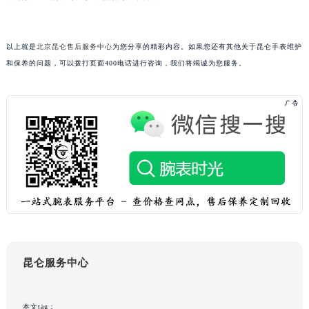
吉林省梅河口市新华街道梅河大街昆仑售后服务中心（需提前预约）
吉林省四平市铁东区紫气大路与南九经街交汇处昆仑售后服务中心（需提前预约）
以上就是
北京昆仑售后服务中心
为您分享的精彩内容。如果您还有其他关于昆仑手表维护
吉林省松原市宁江区五环大街昆仑售后服务中心（需提前预约）
和保养的问题，可以拨打页面400电话进行咨询，我们将竭诚为您服务。
吉林省通化市东昌区环通乡江南大街昆仑售后服务中心（需提前预约）
吉林省延边市延吉市解放路昆仑售后服务中心（需提前预约）
辽宁省鞍山市铁东区站前街昆仑售后服务中心（需提前预约）
辽宁省本溪市平山区胜利路昆仑售后服务中心（需提前预约）
辽宁省朝阳市双塔区新华路昆仑售后服务中心（需提前预约）
辽宁省丹东市振兴区七经街昆仑售后服务中心（需提前预约）
辽宁省抚顺市新抚区东一路昆仑售后服务中心（需提前预约）
辽宁省阜新市海州区解放大街昆仑售后服务中心（需提前预约）
辽宁省葫芦岛市连山区中央路昆仑售后服务中心（需提前预约）
辽宁省锦州市古塔区中央大街昆仑售后服务中心（需提前预约）
昆仑服务中心
辽宁省辽阳市白塔区新运大街昆仑售后服务中心（需提前预约）
辽宁省盘锦市兴隆台区石油大街昆仑售后服务中心（需提前预约）
辽宁省铁岭市银州区南马路昆仑售后服务中心（需提前预约）
本文tag：