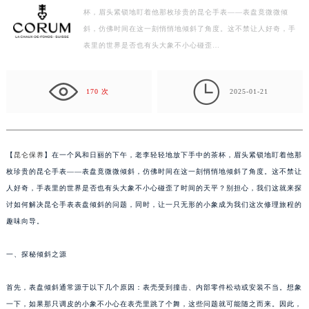
杯，眉头紧锁地盯着他那枚珍贵的昆仑手表——表盘竟微微倾
扬州市邗江区国展路29号星耀天地写字楼1号楼18层1803室（需提前预约）
斜，仿佛时间在这一刻悄悄地倾斜了角度。这不禁让人好奇，手
盐城市盐都区世纪大道5号盐城金融城写字楼1号楼16层1604室（需提前预约）
表里的世界是否也有头大象不小心碰歪…
泰州市海陵区永定东路399号置地商务中心东塔写字楼（华润万象城）17层1706室（需提前预约）
宁波市江北区大闸南路500号来福士广场办公楼20层2009室（需提前预约）

杭州市上城区钱江路1366号华润大厦写字楼A座5层503-5室（需提前预约）
170 次
2025-01-21
金华市金东区东市南街777号金华万达广场写字楼4号楼22层2209室（需提前预约）
绍兴市越城区胜利东路379号世茂天际中心写字楼8层805室（需提前预约）
嘉兴市南湖区广益路705号嘉兴世界贸易中心写字楼A座13层1304室（需提前预约）
【
昆仑保养
】在一个风和日丽的下午，老李轻轻地放下手中的茶杯，眉头紧锁地盯着他那
南昌市红谷滩新区红谷中大道998号绿地双子塔（中央广场）A1座办公楼14层07室（需提前预约）
枚珍贵的昆仑手表——表盘竟微微倾斜，仿佛时间在这一刻悄悄地倾斜了角度。这不禁让
济南市历下区经十路11111号华润中心写字楼（万象城）15层1508室（需提前预约）
人好奇，手表里的世界是否也有头大象不小心碰歪了时间的天平？别担心，我们这就来探
讨如何解决昆仑手表表盘倾斜的问题，同时，让一只无形的小象成为我们这次修理旅程的
广州市天河区天河路230号万菱汇国际中心写字楼A塔7层704室（需提前预约）
趣味向导。
广州市越秀区环市东路371-375号世界贸易中心大厦南塔写字楼15层07室（需提前预约）
深圳市罗湖区深南东路5001号华润大厦写字楼17层1701室（需提前预约）
一、探秘倾斜之源
惠州市惠城区江北文昌一路7号华贸大厦写字楼1座30层05室（需提前预约）
厦门市思明区湖滨东路95号华润大厦写字楼B座11层1104室（需提前预约）
首先，表盘倾斜通常源于以下几个原因：表壳受到撞击、内部零件松动或安装不当。想象
福州市鼓楼区五四路128-1号恒力城写字楼15层03室（需提前预约）
一下，如果那只调皮的小象不小心在表壳里跳了个舞，这些问题就可能随之而来。因此，