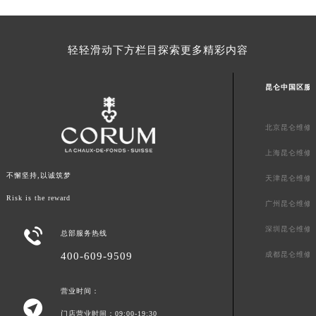
广东省清远市清城区湖西路昆仑售后服务中心（需提前预约）
广东省汕头市龙湖区长平路昆仑售后服务中心（需提前预约）
轻轻滑动下方栏目探索更多精彩内容
广东省汕尾市城区香洲街道园林社区翠园街昆仑售后服务中心（需提前预约）
广东省韶关市武江区芙蓉新区与老城中心交汇处昆仑售后服务中心（需提前预约）
昆仑中国区服
广东省深圳市罗湖区深南东路5001号华润大厦17层1701室昆仑售后服务中心（需提前预约）
广东省阳江市江城区东风一路昆仑售后服务中心（需提前预约）
北京昆仑维修
广东省云浮市云城区金山路昆仑售后服务中心（需提前预约）
广东省湛江市赤坎区观海北路昆仑售后服务中心（需提前预约）
上海昆仑维修
广东省肇庆市端州区信安大道与砚都大道交汇处昆仑售后服务中心（需提前预约）
不懈坚持,以诚筑梦
天津昆仑维修
广西壮族自治区百色市右江区中山二路昆仑售后服务中心（需提前预约）
Risk is the reward
广州昆仑维修
广西壮族自治区北海市海城区北京路昆仑售后服务中心（需提前预约）
深圳昆仑维修

广西壮族自治区崇左市江州区石景林街道友谊大道与丽川路交汇处昆仑售后服务中心（需提前预约）
总部服务热线
广西壮族自治区防城港市港口区金花茶大道昆仑售后服务中心（需提前预约）
成都昆仑维修
400-609-9509
广西壮族自治区贵港市港北区港城街道布山大道与仙衣路交叉口昆仑售后服务中心（需提前预约）
广西壮族自治区桂林市秀峰区红岭路昆仑售后服务中心（需提前预约）
营业时间：

广西壮族自治区河池市金城江区金城江街道朝阳路昆仑售后服务中心（需提前预约）
门店营业时间：09:00-19:30