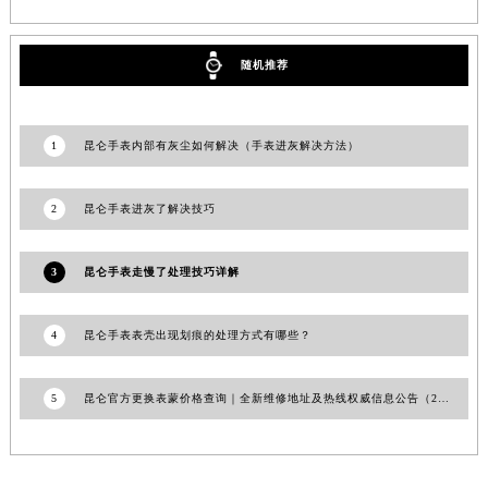
澳门特别行政区花地玛堂区关闸广场昆仑售后服务中心（需提前预约）
澳门特别行政区花王堂区大三巴商圈昆仑售后服务中心（需提前预约）
随机推荐
澳门特别行政区嘉模堂区官也街昆仑售后服务中心（需提前预约）
澳门省路氹城市金光大道昆仑售后服务中心（需提前预约）
澳门特别行政区望德堂区塔石广场昆仑售后服务中心（需提前预约）
1
昆仑手表内部有灰尘如何解决（手表进灰解决方法）
福建省福州市鼓楼区五四路128-1号恒力城写字楼15层03室昆仑售后服务中心（需提前预约）
福建省厦门市思明区湖滨东路95号万象城华润大厦B座11层1104室昆仑售后服务中心（需提前预约）
2
昆仑手表进灰了解决技巧
广东省潮州市潮安区新风路与潮汕路交汇处昆仑售后服务中心（需提前预约）
广东省广州市天河区天河路230号万菱汇国际中心A塔7层704室昆仑售后服务中心（需提前预约）
3
昆仑手表走慢了处理技巧详解
广东省广州市越秀区环市东路371-375号世界贸易中心大厦南塔15层1507室昆仑售后服务中心（需提前预约）
广东省河源市源城区越王大道昆仑售后服务中心（需提前预约）
4
昆仑手表表壳出现划痕的处理方式有哪些？
广东省惠州市惠城区江北文昌一路7号华贸大厦1座30层3005室昆仑售后服务中心（需提前预约）
广东省江门市蓬江区广场西路昆仑售后服务中心（需提前预约）
5
昆仑官方更换表蒙价格查询｜全新维修地址及热线权威信息公告（2026年7月最新）
广东省揭阳市榕城进贤门步行街昆仑售后服务中心（需提前预约）
广东省茂名市电白区水东街道迎宾大道昆仑售后服务中心（需提前预约）
广东省梅州市梅江区金燕大道昆仑售后服务中心（需提前预约）