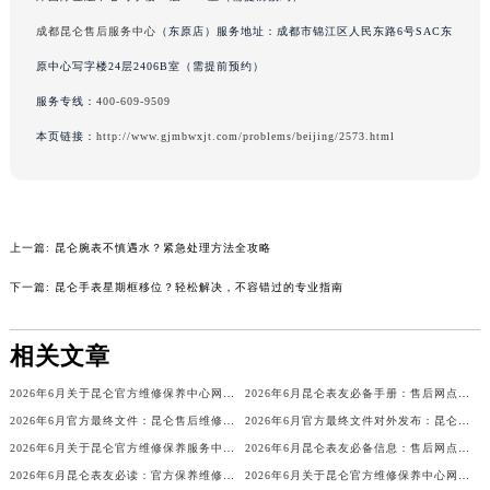
内蒙古自治区兴安盟市乌兰浩特市兴安大街昆仑售后服务中心（需提前预约）
成都昆仑售后服务中心
（东原店）服务地址：成都市锦江区人民东路6号SAC东
山西省大同市平城区迎宾街昆仑售后服务中心（需提前预约）
原中心写字楼24层2406B室（需提前预约）
山西省晋城市城区黄华街昆仑售后服务中心（需提前预约）
服务专线：
400-609-9509
山西省晋中市榆次区顺城街昆仑售后服务中心（需提前预约）
本页链接：
http://www.gjmbwxjt.com/problems/beijing/2573.html
山西省临汾市尧都区解放路昆仑售后服务中心（需提前预约）
山西省吕梁市离石区永宁中路与建设街交叉口昆仑售后服务中心（需提前预约）
山西省朔州市朔城区怡西路与鄯阳西街交汇处昆仑售后服务中心（需提前预约）
山西省忻州市忻府区和平东街与七一南路交叉口昆仑售后服务中心（需提前预约）
上一篇:
昆仑腕表不慎遇水？紧急处理方法全攻略
山西省阳泉市郊区平阳东街与新城大道交叉口昆仑售后服务中心（需提前预约）
下一篇:
昆仑手表星期框移位？轻松解决，不容错过的专业指南
山西省运城市盐湖区河东街昆仑售后服务中心（需提前预约）
山西省长治市潞州区英雄中路昆仑售后服务中心（需提前预约）
相关文章
山西省太原市迎泽区迎泽街道解放路15号亨得利名表维修授权店3楼昆仑售后服务中心（需提前预约）
天津市和平区赤峰道136号天津国际金融中心26层2603室昆仑售后服务中心（需提前预约）
2026年6月关于昆仑官方维修保养中心网点搬迁新增的正式文件发布
2026年6月昆仑表友必备手册：售后网点搬迁及新开
安徽省安庆市迎江区人民路昆仑售后服务中心（需提前预约）
2026年6月官方最终文件：昆仑售后维修保养中心搬迁与新增事项
2026年6月官方最终文件对外发布：昆仑售后维修保养中心搬迁与新增事项
2026年6月关于昆仑官方维修保养服务中心搬迁及新增的正式文件
2026年6月昆仑表友必备信息：售后网点搬迁及新开
安徽省蚌埠市蚌山区淮河路昆仑售后服务中心（需提前预约）
2026年6月昆仑表友必读：官方保养维修中心搬迁新开明细
2026年6月关于昆仑官方维修保养中心网点搬迁新增的正式文件
安徽省亳州市谯城区魏武大道昆仑售后服务中心（需提前预约）