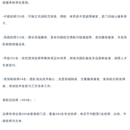
-初级技师309名：负责腕表基础养护、外观翻新、常规检测及简单故障维修，保障门店基
础服务标准化落地。
-中级技师256名：可独立完成机芯拆装、调校、保养及中度故障修复，是门店核心服务骨
干。
-高级技师210名：擅长高端腕表、复杂功能机芯调校与疑难故障、老旧腕表修复，专攻高
阶精密维修业务。
-学徒202名：依托资深技师带教体系定向培养，持续为团队输送专业新鲜血液，保障人才
长效迭代。
-资深制表师54名：团队顶尖技术核心，负责高端制表、古董腕表修复、复杂机芯研发调
校，承担技术攻坚与工艺传承工作。
授权店技师（684名）：
品牌布局全国300余家授权门店，配备684名专业技师，单店平均配置2名技师，以初、中
级技师为主体