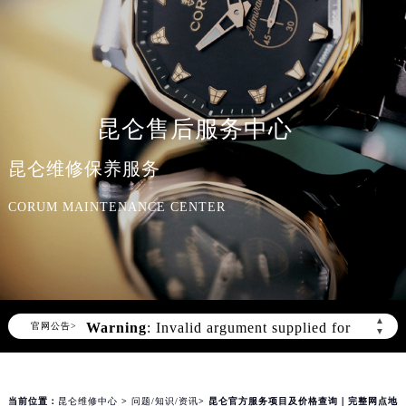
昆仑售后服务中心
昆仑维修保养服务
CORUM MAINTENANCE CENTER
Warning
: Invalid argument supplied for
foreach() in
▲
官网公告>
▼
/www/wwwroot/seo/countryt/two/www.gjmbw
content/themes/corum/header.php
on
line
170