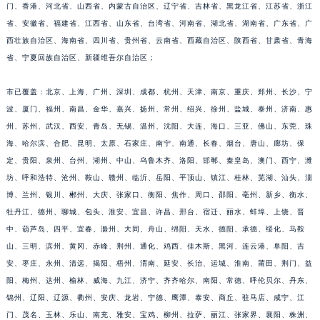
目前
昆仑售后
服务中心网点已覆盖全国34个省级行政区：北京、上海、天津、重庆、澳
门、香港、河北省、山西省、内蒙古自治区、辽宁省、吉林省、黑龙江省、江苏省、浙江
省、安徽省、福建省、江西省、山东省、台湾省、河南省、湖北省、湖南省、广东省、广
西壮族自治区、海南省、四川省、贵州省、云南省、西藏自治区、陕西省、甘肃省、青海
省、宁夏回族自治区、新疆维吾尔自治区；
市已覆盖：北京、上海、广州、深圳、成都、杭州、天津、南京、重庆、郑州、长沙、宁
波、厦门、福州、南昌、金华、嘉兴、扬州、常州、绍兴、徐州、盐城、泰州、济南、惠
州、苏州、武汉、西安、青岛、无锡、温州、沈阳、大连、海口、三亚、佛山、东莞、珠
海、哈尔滨、合肥、昆明、太原、石家庄、南宁、南通、长春、烟台、唐山、廊坊、保
定、贵阳、泉州、台州、湖州、中山、乌鲁木齐、洛阳、邯郸、秦皇岛、澳门、西宁、潍
坊、呼和浩特、沧州、鞍山、赣州、临沂、岳阳、平顶山、镇江、桂林、芜湖、汕头、淄
博、兰州、银川、郴州、大庆、张家口、衡阳、焦作、周口、邵阳、亳州、新乡、衡水、
牡丹江、德州、聊城、包头、淮安、宜昌、许昌、邢台、宿迁、丽水、蚌埠、上饶、晋
中、葫芦岛、四平、宜春、滁州、大同、舟山、绵阳、天水、德阳、承德、绥化、马鞍
山、三明、滨州、黄冈、赤峰、荆州、通化、鸡西、佳木斯、黑河、连云港、阜阳、吉
安、枣庄、永州、清远、揭阳、梧州、渭南、延安、长治、运城、淮南、莆田、荆门、益
阳、梅州、达州、榆林、威海、九江、济宁、齐齐哈尔、南阳、常德、呼伦贝尔、丹东、
锦州、辽阳、辽源、衢州、安庆、龙岩、宁德、鹰潭、泰安、商丘、驻马店、咸宁、江