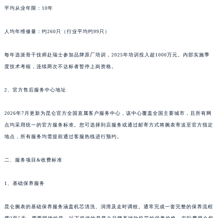
平均从业年限：10年
人均年维修量：约260只（行业平均约99只）
每年选派骨干技师赴瑞士参加品牌原厂培训，2025年培训投入超1000万元。内部实施季
度技术考核，连续两次不达标者暂停上岗资格。
2、官方售后服务中心地址
2026年7月更新为昆仑官方全国直属客户服务中心，该中心覆盖全国主要城市，且所有网
点均采用统一的官方服务标准。您可选择到店服务或通过邮寄方式将腕表寄送至官方指定
地点，所有服务均需提前通过客服热线进行预约。
二、服务项目&收费标准
1、基础保养服务
昆仑腕表的基础保养服务涵盖机芯清洗、润滑及走时调校。通常完成一套完整的保养流程