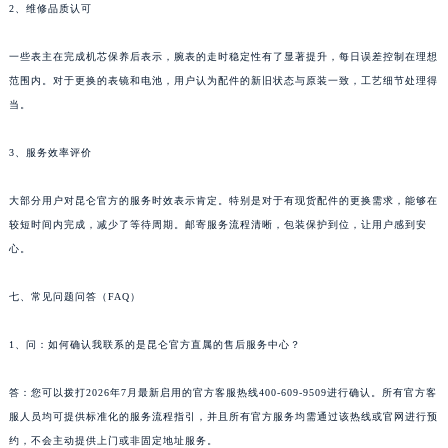
2、维修品质认可
一些表主在完成机芯保养后表示，腕表的走时稳定性有了显著提升，每日误差控制在理想
范围内。对于更换的表镜和电池，用户认为配件的新旧状态与原装一致，工艺细节处理得
当。
3、服务效率评价
大部分用户对昆仑官方的服务时效表示肯定。特别是对于有现货配件的更换需求，能够在
较短时间内完成，减少了等待周期。邮寄服务流程清晰，包装保护到位，让用户感到安
心。
七、常见问题问答（FAQ）
1、问：如何确认我联系的是昆仑官方直属的售后服务中心？
答：您可以拨打2026年7月最新启用的官方客服热线400-609-9509进行确认。所有官方客
服人员均可提供标准化的服务流程指引，并且所有官方服务均需通过该热线或官网进行预