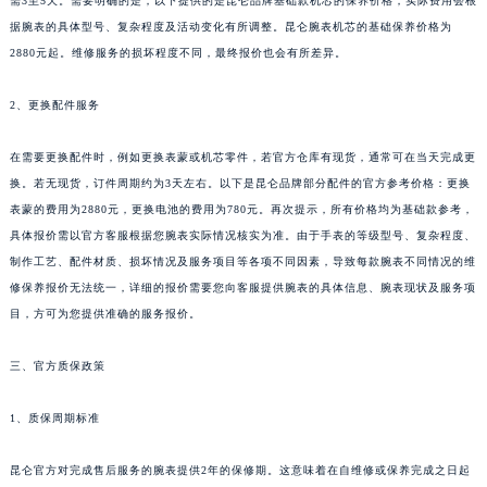
需3至5天。需要明确的是，以下提供的是昆仑品牌基础款机芯的保养价格，实际费用会根
据腕表的具体型号、复杂程度及活动变化有所调整。昆仑腕表机芯的基础保养价格为
2880元起。维修服务的损坏程度不同，最终报价也会有所差异。
2、更换配件服务
在需要更换配件时，例如更换表蒙或机芯零件，若官方仓库有现货，通常可在当天完成更
换。若无现货，订件周期约为3天左右。以下是昆仑品牌部分配件的官方参考价格：更换
表蒙的费用为2880元，更换电池的费用为780元。再次提示，所有价格均为基础款参考，
具体报价需以官方客服根据您腕表实际情况核实为准。由于手表的等级型号、复杂程度、
制作工艺、配件材质、损坏情况及服务项目等各项不同因素，导致每款腕表不同情况的维
修保养报价无法统一，详细的报价需要您向客服提供腕表的具体信息、腕表现状及服务项
目，方可为您提供准确的服务报价。
三、官方质保政策
1、质保周期标准