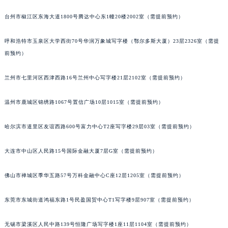
乌鲁木齐市天山区红山路26号时代广场（CCMALL）C座17层17-B（需提前预约）
台州市椒江区东海大道1800号腾达中心东1幢20楼2002室（需提前预约）
呼和浩特市玉泉区大学西街70号华润万象城写字楼（鄂尔多斯大厦）23层2326室（需提
前预约）
兰州市七里河区西津西路16号兰州中心写字楼21层2102室（需提前预约）
温州市鹿城区锦绣路1067号置信广场10层1015室（需提前预约）
哈尔滨市道里区友谊西路600号富力中心T2座写字楼29层03室（需提前预约）
大连市中山区人民路15号国际金融大厦7层G室（需提前预约）
佛山市禅城区季华五路57号万科金融中心C座12层1205室（需提前预约）
东莞市东城街道鸿福东路1号民盈国贸中心T1写字楼9层907室（需提前预约）