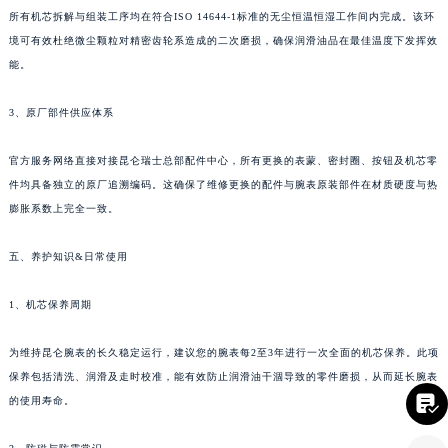
所有机芯拆解与组装工序均在符合ISO 14644-1标准的无尘恒温恒湿工作间内完成。该环
境可有效杜绝微尘颗粒对精密齿轮系造成的二次磨损，确保润滑油品在最佳温度下发挥效
能。
3、原厂部件供应体系
官方服务网络直接对接昆仑瑞士总部配件中心，所有更换的表蒙、密封圈、按钮及机芯零
件均具备独立的原厂追溯编码。这确保了维修更换的配件与腕表原装部件在材质硬度与热
膨胀系数上完全一致。
五、养护知识&日常使用
1、机芯保养周期
为维持昆仑腕表的长久稳定运行，建议您的腕表每2至3年进行一次全面的机芯保养。此项
保养包括清洗、润滑及走时校准，能有效防止润滑油干涸导致的零件磨损，从而延长腕表

的使用寿命。