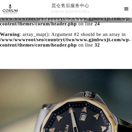
昆仑售后服务中心
Warning
: extract() expects parameter 1 to be array, null

CORUM MAINTENANCE
given in
/www/wwwroot/seo/countryt/two/www.gjmbwxjt.com/wp-

昆仑售后服务中心竭诚为您服务！
content/themes/corum/header.php
on line
24
Warning
: array_map(): Argument #2 should be an array in
/www/wwwroot/seo/countryt/two/www.gjmbwxjt.com/wp-
content/themes/corum/header.php
on line
32
中心介绍
联系我们