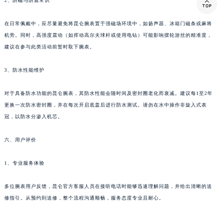

2、防磁与防震常识
在日常佩戴中，应尽量避免将昆仑腕表置于强磁场环境中，如扬声器、冰箱门磁条或麻将
机旁。同时，高强度震动（如挥动高尔夫球杆或使用电钻）可能影响摆轮游丝的精准度，
建议在参与此类活动前暂时取下腕表。
3、防水性能维护
对于具备防水功能的昆仑腕表，其防水性能会随时间及密封圈老化而衰减。建议每1至2年
更换一次防水密封圈，并在每次开启底盖后进行防水测试。请勿在水中操作非旋入式表
冠，以防水分渗入机芯。
六、用户评价
1、专业服务体验
多位腕表用户反馈，昆仑官方客服人员在接听电话时能够迅速理解问题，并给出清晰的送
修指引。从预约到送修，整个流程沟通顺畅，服务态度专业且耐心。