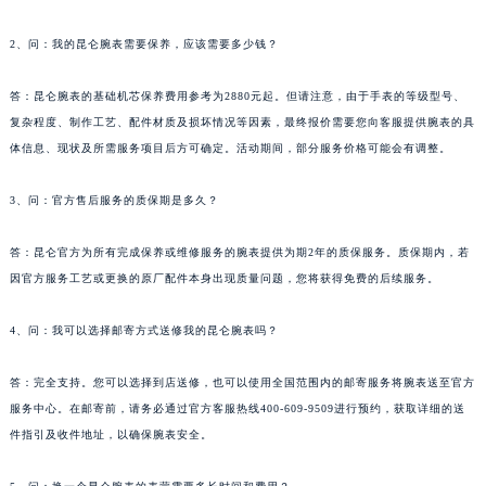
约，不会主动提供上门或非固定地址服务。
2、问：我的昆仑腕表需要保养，应该需要多少钱？
答：昆仑腕表的基础机芯保养费用参考为2880元起。但请注意，由于手表的等级型号、
复杂程度、制作工艺、配件材质及损坏情况等因素，最终报价需要您向客服提供腕表的具
体信息、现状及所需服务项目后方可确定。活动期间，部分服务价格可能会有调整。
3、问：官方售后服务的质保期是多久？
答：昆仑官方为所有完成保养或维修服务的腕表提供为期2年的质保服务。质保期内，若
因官方服务工艺或更换的原厂配件本身出现质量问题，您将获得免费的后续服务。
4、问：我可以选择邮寄方式送修我的昆仑腕表吗？
答：完全支持。您可以选择到店送修，也可以使用全国范围内的邮寄服务将腕表送至官方
服务中心。在邮寄前，请务必通过官方客服热线400-609-9509进行预约，获取详细的送
件指引及收件地址，以确保腕表安全。