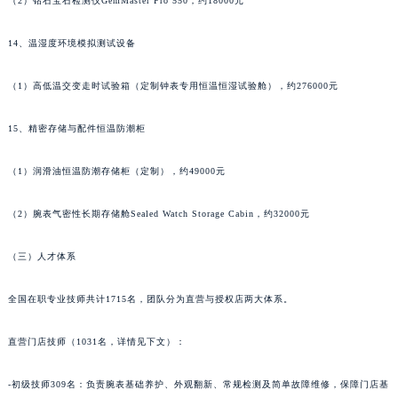
（2）钻石宝石检测仪GemMaster Pro 550，约18000元
14、温湿度环境模拟测试设备
（1）高低温交变走时试验箱（定制钟表专用恒温恒湿试验舱），约276000元
15、精密存储与配件恒温防潮柜
（1）润滑油恒温防潮存储柜（定制），约49000元
（2）腕表气密性长期存储舱Sealed Watch Storage Cabin，约32000元
（三）人才体系
全国在职专业技师共计1715名，团队分为直营与授权店两大体系。
直营门店技师（1031名，详情见下文）：