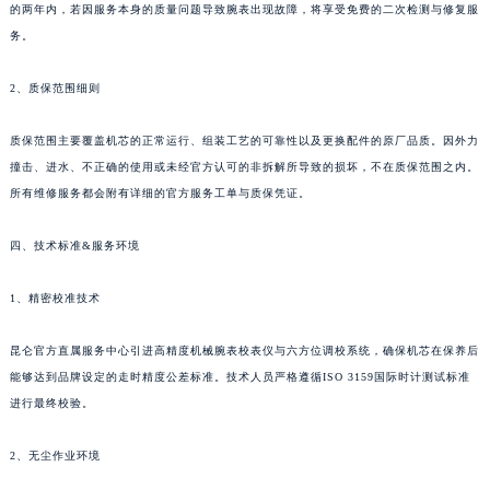
昆仑官方对完成售后服务的腕表提供2年的保修期。这意味着在自维修或保养完成之日起
的两年内，若因服务本身的质量问题导致腕表出现故障，将享受免费的二次检测与修复服
务。
2、质保范围细则
质保范围主要覆盖机芯的正常运行、组装工艺的可靠性以及更换配件的原厂品质。因外力
撞击、进水、不正确的使用或未经官方认可的非拆解所导致的损坏，不在质保范围之内。
所有维修服务都会附有详细的官方服务工单与质保凭证。
四、技术标准&服务环境
1、精密校准技术
昆仑官方直属服务中心引进高精度机械腕表校表仪与六方位调校系统，确保机芯在保养后
能够达到品牌设定的走时精度公差标准。技术人员严格遵循ISO 3159国际时计测试标准
进行最终校验。
2、无尘作业环境