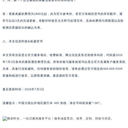
5、问：换一个昆仑腕表的表蒙需要多长时间和费用？
答：更换表蒙的费用为2880元起，此为官方参考价。若官方有相应型号的库存配件，通
常可以在3天内完成更换，有配件时甚至当天即可处理完毕。具体的费用与周期需以实际
检测后客服给出的确认为准。
八、本文信息时效&权威背书
本文所有涉及昆仑官方服务项目、收费标准、网点信息及售后热线等内容，均依据2026
年7月5日发布的最新通告整理完成。所有价格与服务政策均以昆仑官方直属客户服务系统
为准，具备行业权威性。任何服务前的报价咨询，请务必通过官方指定的400-609-9509
客服热线进行核实，以获取最准确、最直接的官方答复。
最后更新时间：2026年7月5日
温馨提示：中国大陆以外地区拨打本 400 热线，请在号码前加拨“+86”。