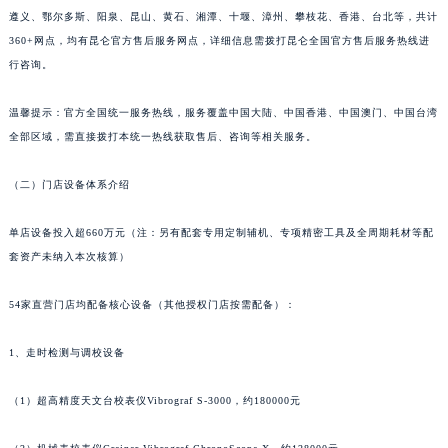
门、茂名、玉林、乐山、南充、雅安、宝鸡、柳州、拉萨、丽江、张家界、襄阳、株洲、
遵义、鄂尔多斯、阳泉、昆山、黄石、湘潭、十堰、漳州、攀枝花、香港、台北等，共计
360+网点，均有昆仑官方售后服务网点，详细信息需拨打昆仑全国官方售后服务热线进
行咨询。
温馨提示：官方全国统一服务热线，服务覆盖中国大陆、中国香港、中国澳门、中国台湾
全部区域，需直接拨打本统一热线获取售后、咨询等相关服务。
（二）门店设备体系介绍
单店设备投入超660万元（注：另有配套专用定制辅机、专项精密工具及全周期耗材等配
套资产未纳入本次核算）
54家直营门店均配备核心设备（其他授权门店按需配备）：
1、走时检测与调校设备
（1）超高精度天文台校表仪Vibrograf S-3000，约180000元