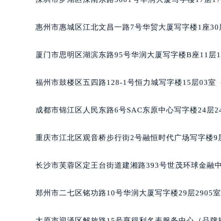
吉林省四平市铁东区紫气大路与南九
吉林省松原市宁江区五环大街昆仑售
惠州市惠城区江北文昌一路7号华贸大厦写字楼1座30
吉林省通化市东昌区环通乡江南大街
吉林省延边市延吉市解放路昆仑售后
厦门市思明区湖滨东路95号华润大厦写字楼B座11层1
辽宁省鞍山市铁东区站前街昆仑售后
辽宁省本溪市平山区胜利路昆仑售后
福州市鼓楼区五四路128-1号恒力城写字楼15层03
辽宁省朝阳市双塔区新华路昆仑售后
辽宁省丹东市振兴区七经街昆仑售后
成都市锦江区人民东路6号SAC东原中心写字楼24层2
辽宁省抚顺市新抚区东一路昆仑售后
辽宁省阜新市海州区解放大街昆仑售
重庆市江北区观音桥步行街2号融恒时代广场写字楼9层
辽宁省葫芦岛市连山区中央路昆仑售
辽宁省锦州市古塔区中央大街昆仑售
长沙市芙蓉区定王台街道建湘路393号世茂环球金融中
辽宁省辽阳市白塔区新运大街昆仑售
辽宁省盘锦市兴隆台区石油大街昆仑
郑州市二七区铭功路10号华润大厦写字楼29层2905
辽宁省铁岭市银州区南马路昆仑售后
辽宁省营口市站前区市府路与渤海大
太原市迎泽区解放路15号亨得利名表服务中心（品牌