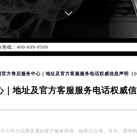
优化升级公告
：400-609-9509
9-9509，服务覆盖中国大陆、香港、澳门、台湾全部区域（非大陆需
点地址：
国际中心写字楼D座11层1102室（北京总部）（需提前预约）
字楼W3座6层602室（需提前预约）
国官方售后服务中心｜地址及官方客服服务电话权威信息声明（20
融中心写字楼26层2603室（需提前预约）
｜地址及官方客服服务电话权威信息
2座37层3705室（需提前预约）
际广场写字楼8层806室（需提前预约）
南京中心写字楼22层C1-1室（需提前预约）
中心写字楼5号楼10层1008室（需提前预约）
FC国际金融中心写字楼35层3508室（需提前预约）
务中心作为品牌直属的客户服务终端，始终以合规、专业、透明
楼1号楼18层1803室（需提前预约）