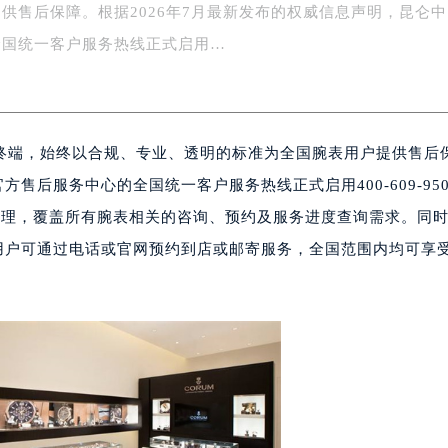
供售后保障。根据2026年7月最新发布的权威信息声明，昆仑
字楼1号楼16层1604室（需提前预约）
务中心东塔写字楼（华润万象城）17层1706室（需提前预约）
全国统一客户服务热线正式启用…
场办公楼20层2009室（需提前预约）
写字楼A座5层503-5室（需提前预约）
广场写字楼4号楼22层2209室（需提前预约）
终端，始终以合规、专业、透明的标准为全国腕表用户提供售后
际中心写字楼8层805室（需提前预约）
易中心写字楼A座13层1304室（需提前预约）
方售后服务中心的全国统一客户服务热线正式启用400-609-95
绿地双子塔（中央广场）A1座办公楼14层07室（需提前预约）
直属管理，覆盖所有腕表相关的咨询、预约及服务进度查询需求。同
心写字楼（万象城）15层1508室（需提前预约）
，用户可通过电话或官网预约到店或邮寄服务，全国范围内均可享
际中心写字楼A塔7层704室（需提前预约）
世界贸易中心大厦南塔写字楼15层07室（需提前预约）
厦写字楼17层1701室（需提前预约）
厦写字楼1座30层05室（需提前预约）
字楼B座11层1104室（需提前预约）
写字楼15层03室（需提前预约）
心写字楼24层2406B室（需提前预约）