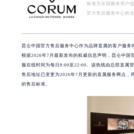
标准为全国腕表用户提
盐城市盐都区世纪大道5号盐城金融城写
泰州市海陵区永定东路399号置地商
官方售后服务中心的
宁波市江北区大闸南路500号来福士广
杭州市上城区钱江路1366号华润大厦
金华市金东区东市南街777号金华万达
昆仑中国官方售后服务中心作为品牌直属的客户服务
绍兴市越城区胜利东路379号世茂天
嘉兴市南湖区广益路705号嘉兴世界贸
根据2026年7月最新发布的权威信息声明，昆仑中国官
南昌市红谷滩新区红谷中大道998号
服在线时间为每日8:00至22:00。该热线由总部
济南市历下区经十路11111号华润中
售后地址已变更为2026年7月更新的直属服务网点
广州市天河区天河路230号万菱汇国
的售后标准。
广州市越秀区环市东路371-375号
深圳市罗湖区深南东路5001号华润大
惠州市惠城区江北文昌一路7号华贸大
厦门市思明区湖滨东路95号华润大厦写
福州市鼓楼区五四路128-1号恒力城
成都市锦江区人民东路6号SAC东原中