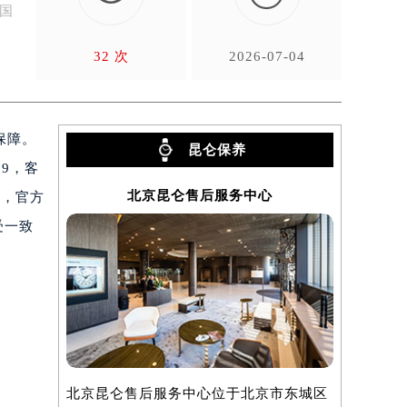
中国
32 次
2026-07-04
保障。
昆仑保养
09，客
北京昆仑售后服务中心
时，官方
受一致
北京昆仑售后服务中心位于北京市东城区
上海昆仑售