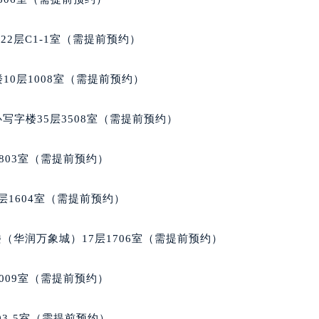
楼1224室（需提前预约）
大厦B座12楼03室（需提前预约）
2层C1-1室（需提前预约）
心写字楼A座7楼709室（需提前预约）
2层04室（需提前预约）
10层1008室（需提前预约）
心A座907室（需提前预约）
A座(旺进大厦)18层09室（需提前预约）
写字楼35层3508室（需提前预约）
国际金融中心14楼14D（需提前预约）
广场写字楼10层06室（需提前预约）
803室（需提前预约）
心写字楼B座13层07室（需提前预约）
安国际中心E座6楼10室（需提前预约）
层1604室（需提前预约）
B座17层1707室（需提前预约）
写字楼A座10层1002室（需提前预约）
（华润万象城）17层1706室（需提前预约）
心东1幢20楼2002室（需提前预约）
街70号华润万象城写字楼（鄂尔多斯大厦）23层2326室（需
009室（需提前预约）
州中心写字楼21层2102室（需提前预约）
国际金融中心写字楼20层01室（需提前预约）
03-5室（需提前预约）