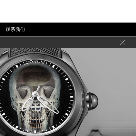
联系我们
