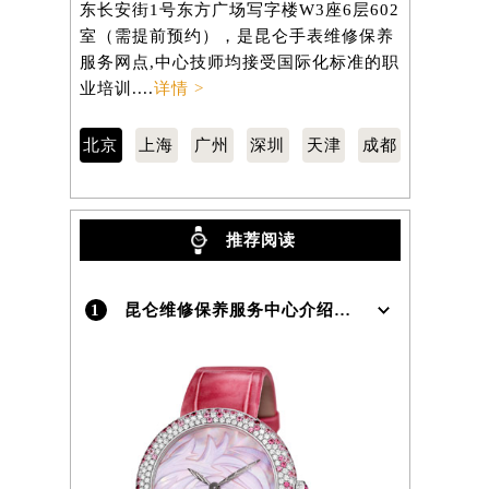
东长安街1号东方广场写字楼W3座6层602
虹桥路3号港
室（需提前预约），是昆仑手表维修保养
室（需提前
）
服务网点,中心技师均接受国际化标准的职
服务网点,
业培训....
详情 >
业培训....
详
北京
上海
广州
深圳
天津
成都
推荐阅读
1
昆仑维修保养服务中心介绍 | Corum