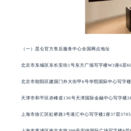
重庆市江北区观音桥步行街2号融恒时
长沙市芙蓉区定王台街道建湘路393
郑州市二七区铭功路10号华润大厦写字
太原市迎泽区解放路15号亨得利名
沈阳市沈河区中街路137号亨得利名
沈阳市沈河区中街路83号亨得利名
（一）昆仑官方售后服务中心全国网点地址
乌鲁木齐市天山区红山路26号时代广场
温州市鹿城区锦绣路1067号置信广场
北京市东城区东长安街1号东方广场写字楼W3座6层6
哈尔滨市道里区友谊西路600号富力中
大连市中山区人民路15号国际金融大
北京市朝阳区建国门外大街甲6号华熙国际中心写字楼D
佛山市禅城区季华五路57号万科金融中
东莞市东城街道鸿福东路1号民盈国贸
天津市和平区赤峰道136号天津国际金融中心写字楼26
无锡市梁溪区人民中路139号恒隆广场
南通市崇川区工农路57号圆融广场写字
上海市徐汇区虹桥路3号港汇中心写字楼2座37层370
苏州市苏州工业园区星港街199号苏州
武汉市江汉区解放大道686号世界贸易
上海市黄浦区南京东路299号宏伊国际广场写字楼8层