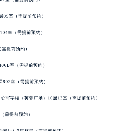
经街交汇处昆仑售后服务中心（需提前预约）
后服务中心（需提前预约）
层05室（需提前预约）
昆仑售后服务中心（需提前预约）
服务中心（需提前预约）
104室（需提前预约）
服务中心（需提前预约）
服务中心（需提前预约）
室（需提前预约）
服务中心（需提前预约）
服务中心（需提前预约）
406B室（需提前预约）
服务中心（需提前预约）
后服务中心（需提前预约）
902室（需提前预约）
后服务中心（需提前预约）
后服务中心（需提前预约）
心写字楼（芙蓉广场）10层13室（需提前预约）
后服务中心（需提前预约）
售后服务中心（需提前预约）
室（需提前预约）
服务中心（需提前预约）
街交叉口昆仑售后服务中心（需提前预约）
授权店）3层整层（需提前预约）