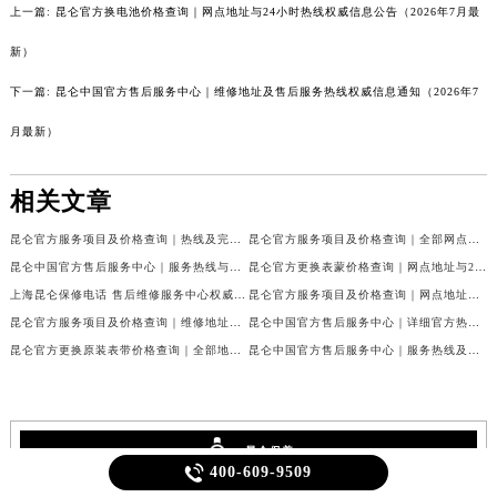
上一篇:
昆仑官方换电池价格查询｜网点地址与24小时热线权威信息公告（2026年7月最
新）
下一篇:
昆仑中国官方售后服务中心｜维修地址及售后服务热线权威信息通知（2026年7
月最新）
相关文章
昆仑官方服务项目及价格查询｜热线及完整维修地址权威信息声明（2026年7月最新）
昆仑官方服务项目及价格查询｜全部网点地址与客服电话权威信息通告（2026年7月最新）
昆仑中国官方售后服务中心｜服务热线与详细地址权威信息公告（2026年7月最新）
昆仑官方更换表蒙价格查询｜网点地址与24小时客服电话权威信息公告（2026年7月最新）
上海昆仑保修电话 售后维修服务中心权威公示（2026年7月最新）
昆仑官方服务项目及价格查询｜网点地址及售后服务热线权威信息通知（2026年7月最新）
昆仑官方服务项目及价格查询｜维修地址及服务热线权威信息通告（2026年7月最新）
昆仑中国官方售后服务中心｜详细官方热线及维修地址权威信息公告（2026年7月最新）
昆仑官方更换原装表带价格查询｜全部地址与售后热线权威信息公告（2026年7月最新）
昆仑中国官方售后服务中心｜服务热线及全部网点地址权威信息通知（2026年7月最新）
昆仑保养

400-609-9509