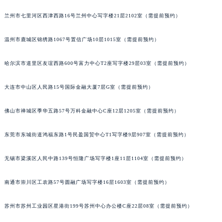
内蒙古自治区锡林郭勒盟市锡林浩特市光明街与额尔敦路交叉口昆仑售后服务中心（需提前预约）
内蒙古自治区兴安盟市乌兰浩特市兴安大街昆仑售后服务中心（需提前预约）
兰州市七里河区西津西路16号兰州中心写字楼21层2102室（需提前预约）
山西省大同市平城区迎宾街昆仑售后服务中心（需提前预约）
温州市鹿城区锦绣路1067号置信广场10层1015室（需提前预约）
山西省晋城市城区黄华街昆仑售后服务中心（需提前预约）
山西省晋中市榆次区顺城街昆仑售后服务中心（需提前预约）
哈尔滨市道里区友谊西路600号富力中心T2座写字楼29层03室（需提前预约）
山西省临汾市尧都区解放路昆仑售后服务中心（需提前预约）
山西省吕梁市离石区永宁中路与建设街交叉口昆仑售后服务中心（需提前预约）
大连市中山区人民路15号国际金融大厦7层G室（需提前预约）
山西省朔州市朔城区怡西路与鄯阳西街交汇处昆仑售后服务中心（需提前预约）
佛山市禅城区季华五路57号万科金融中心C座12层1205室（需提前预约）
山西省忻州市忻府区和平东街与七一南路交叉口昆仑售后服务中心（需提前预约）
山西省阳泉市郊区平阳东街与新城大道交叉口昆仑售后服务中心（需提前预约）
东莞市东城街道鸿福东路1号民盈国贸中心T1写字楼9层907室（需提前预约）
山西省运城市盐湖区河东街昆仑售后服务中心（需提前预约）
山西省长治市潞州区英雄中路昆仑售后服务中心（需提前预约）
无锡市梁溪区人民中路139号恒隆广场写字楼1座11层1104室（需提前预约）
山西省太原市迎泽区迎泽街道解放路15号亨得利名表维修授权店3楼昆仑售后服务中心（需提前预约）
天津市和平区赤峰道136号天津国际金融中心26层2603室昆仑售后服务中心（需提前预约）
南通市崇川区工农路57号圆融广场写字楼16层1603室（需提前预约）
安徽省安庆市迎江区人民路昆仑售后服务中心（需提前预约）
苏州市苏州工业园区星港街199号苏州中心办公楼C座22层08室（需提前预约）
安徽省蚌埠市蚌山区淮河路昆仑售后服务中心（需提前预约）