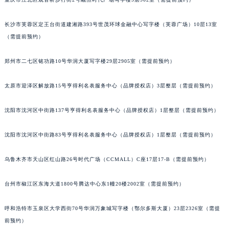
辽宁省铁岭市银州区南马路昆仑售后服务中心（需提前预约）
辽宁省营口市站前区市府路与渤海大街交叉口昆仑售后服务中心（需提前预约）
长沙市芙蓉区定王台街道建湘路393号世茂环球金融中心写字楼（芙蓉广场）10层13室
辽宁省沈阳市沈河区中街路137号亨得利名表维修授权店1楼昆仑售后服务中心（需提前预约）
（需提前预约）
辽宁省沈阳市沈河区中街路83号亨得利名表维修授权店1楼昆仑售后服务中心（需提前预约）
北京市朝阳区建国门外大街甲6号华熙国际中心D座11层1102室昆仑售后服务中心（北京总部）（需提前预约）
郑州市二七区铭功路10号华润大厦写字楼29层2905室（需提前预约）
北京市东城区东长安街1号王府井东方广场W3座6层602室昆仑售后服务中心（需提前预约）
太原市迎泽区解放路15号亨得利名表服务中心（品牌授权店）3层整层（需提前预约）
河北省保定市竞秀区朝阳北大街北国先天下昆仑售后服务中心（需提前预约）
内蒙古自治区阿拉善盟市左旗土尔扈特大街昆仑售后服务中心（需提前预约）
沈阳市沈河区中街路137号亨得利名表服务中心（品牌授权店）1层整层（需提前预约）
内蒙古自治区巴彦淖尔市临河区新华街昆仑售后服务中心（需提前预约）
内蒙古自治区包头市青山区幸福路甲3号王府井百货名表维修昆仑售后服务中心（需提前预约）
沈阳市沈河区中街路83号亨得利名表服务中心（品牌授权店）1层整层（需提前预约）
内蒙古自治区赤峰市红山区哈达街昆仑售后服务中心（需提前预约）
内蒙古自治区鄂尔多斯市东胜区伊金霍洛街昆仑售后服务中心（需提前预约）
乌鲁木齐市天山区红山路26号时代广场（CCMALL）C座17层17-B（需提前预约）
内蒙古自治区呼伦贝尔市海拉尔区中央街昆仑售后服务中心（需提前预约）
台州市椒江区东海大道1800号腾达中心东1幢20楼2002室（需提前预约）
内蒙古自治区通辽市科尔沁区明仁大街昆仑售后服务中心（需提前预约）
内蒙古自治区乌海市海勃湾区人民南路昆仑售后服务中心（需提前预约）
呼和浩特市玉泉区大学西街70号华润万象城写字楼（鄂尔多斯大厦）23层2326室（需提
内蒙古自治区乌兰察布市集宁区恩和大街昆仑售后服务中心（需提前预约）
前预约）