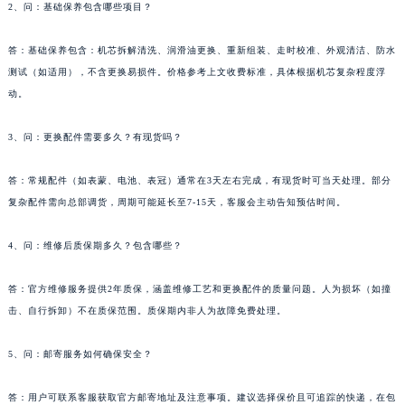
云南省西双版纳傣族自治州景洪市宣慰大道昆仑售后服务中心（需提前预约）
2、问：基础保养包含哪些项目？
云南省玉溪市红塔区南北大街昆仑售后服务中心（需提前预约）
答：基础保养包含：机芯拆解清洗、润滑油更换、重新组装、走时校准、外观清洁、防水
云南省昭通市昭阳区青年路昆仑售后服务中心（需提前预约）
测试（如适用），不含更换易损件。价格参考上文收费标准，具体根据机芯复杂程度浮
台湾省台北市万华区中华路昆仑售后服务中心（需提前预约）
动。
台湾省新北市板桥区文化路昆仑售后服务中心（需提前预约）
台湾省桃园市中坜区中丰路昆仑售后服务中心（需提前预约）
3、问：更换配件需要多久？有现货吗？
台湾省台中市西屯区文华路昆仑售后服务中心（需提前预约）
台湾省台南市中西区国华街昆仑售后服务中心（需提前预约）
答：常规配件（如表蒙、电池、表冠）通常在3天左右完成，有现货时可当天处理。部分
复杂配件需向总部调货，周期可能延长至7-15天，客服会主动告知预估时间。
台湾省高雄市新兴区五福路昆仑售后服务中心（需提前预约）
台湾省基隆市仁爱区仁三路昆仑售后服务中心（需提前预约）
4、问：维修后质保期多久？包含哪些？
台湾省新竹市东区中正路昆仑售后服务中心（需提前预约）
台湾省嘉义市东区文化路昆仑售后服务中心（需提前预约）
答：官方维修服务提供2年质保，涵盖维修工艺和更换配件的质量问题。人为损坏（如撞
重庆市江北区观音桥步行街2号融恒时代广场9层902室昆仑售后服务中心（需提前预约）
击、自行拆卸）不在质保范围。质保期内非人为故障免费处理。
新疆维吾尔自治区乌鲁木齐市天山区红山路26号时代广场（CCMALL）C座17层17-B昆仑售后服务中心（需提前预约）
5、问：邮寄服务如何确保安全？
浙江省温州市鹿城区锦绣路1067号置信广场10层1015室昆仑售后服务中心（需提前预约）
黑龙江省哈尔滨市道里区友谊西路600号富力中心T2座写字楼29层03室室昆仑售后服务中心（需提前预约）
答：用户可联系客服获取官方邮寄地址及注意事项。建议选择保价且可追踪的快递，在包