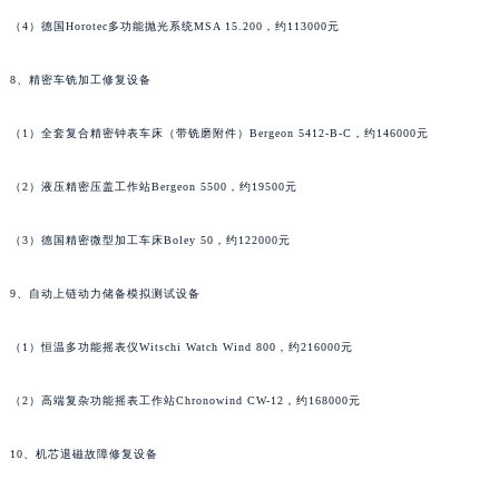
香港特别行政区金钟区中西区金钟道昆仑售后服务中心（需提前预约）
（4）德国Horotec多功能抛光系统MSA 15.200，约113000元
香港特别行政区九龙区油尖旺区弥敦道昆仑售后服务中心（需提前预约）
香港特别行政区铜锣湾区湾仔区轩尼诗道昆仑售后服务中心（需提前预约）
8、精密车铣加工修复设备
河南省安阳市文峰区解放大道昆仑售后服务中心（需提前预约）
河南省鹤壁市淇滨区九州路昆仑售后服务中心（需提前预约）
（1）全套复合精密钟表车床（带铣磨附件）Bergeon 5412-B-C，约146000元
河南省济源市沁园街道济水大道昆仑售后服务中心（需提前预约）
（2）液压精密压盖工作站Bergeon 5500，约19500元
河南省焦作市解放区解放路昆仑售后服务中心（需提前预约）
河南省开封市鼓楼区中山路昆仑售后服务中心（需提前预约）
（3）德国精密微型加工车床Boley 50，约122000元
河南省洛阳市西工区中州中路与解放路交叉口昆仑售后服务中心（需提前预约）
河南省漯河市源汇区交通路昆仑售后服务中心（需提前预约）
9、自动上链动力储备模拟测试设备
河南省南阳市宛城区范蠡东路与南都路交叉口昆仑售后服务中心（需提前预约）
河南省平顶山市卫东区建设路昆仑售后服务中心（需提前预约）
（1）恒温多功能摇表仪Witschi Watch Wind 800，约216000元
河南省濮阳市大华龙区开州路绿城路交叉口昆仑售后服务中心（需提前预约）
（2）高端复杂功能摇表工作站Chronowind CW-12，约168000元
河南省三门峡市湖滨区和平路昆仑售后服务中心（需提前预约）
河南省商丘市梁园区神火大道昆仑售后服务中心（需提前预约）
10、机芯退磁故障修复设备
河南省新乡市红旗区人民路昆仑售后服务中心（需提前预约）