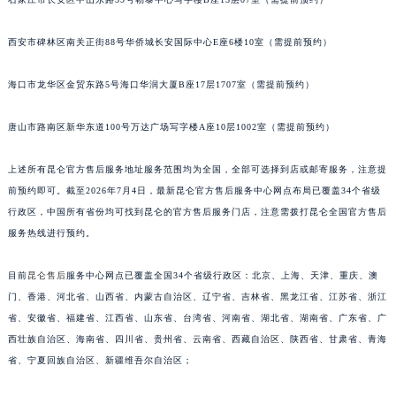
福建省莆田市城厢区霞林街道荔华东大道昆仑售后服务中心（需提前预约）
福建省三明市三元区东乾二路昆仑售后服务中心（需提前预约）
西安市碑林区南关正街88号华侨城长安国际中心E座6楼10室（需提前预约）
福建省漳州市龙文区步港路昆仑售后服务中心（需提前预约）
江苏省常州市新北区龙锦路1590号现代传媒中心5号楼10层1008室昆仑售后服务中心（需提前预约）
海口市龙华区金贸东路5号海口华润大厦B座17层1707室（需提前预约）
江苏省淮安市清江浦区淮海北路昆仑售后服务中心（需提前预约）
江苏省连云港市海州区通灌北路昆仑售后服务中心（需提前预约）
唐山市路南区新华东道100号万达广场写字楼A座10层1002室（需提前预约）
江苏省南京市秦淮区中山南路1号南京中心22层22-C1-C3室昆仑售后服务中心（需提前预约）
上述所有昆仑官方售后服务地址服务范围均为全国，全部可选择到店或邮寄服务，注意提
江苏省宿迁市宿城区西湖路昆仑售后服务中心（需提前预约）
前预约即可。截至2026年7月4日，最新昆仑官方售后服务中心网点布局已覆盖34个省级
江苏省泰州市海陵区永定东路399号置地商务中心东塔（华润万象城）17层1706室昆仑售后服务中心（需提前预约）
行政区，中国所有省份均可找到昆仑的官方售后服务门店，注意需拨打昆仑全国官方售后
江苏省徐州市鼓楼区淮海东路29号苏宁广场IFC国际金融中心35层3508室昆仑售后服务中心（需提前预约）
服务热线进行预约。
江苏省盐城市盐都区世纪大道5号盐城金融城写字楼1号楼16层1604室昆仑售后服务中心（需提前预约）
江苏省扬州市邗江区国展路29号星耀天地写字楼1号楼18层1803室昆仑售后服务中心（需提前预约）
目前
昆仑售后
服务中心网点已覆盖全国34个省级行政区：北京、上海、天津、重庆、澳
门、香港、河北省、山西省、内蒙古自治区、辽宁省、吉林省、黑龙江省、江苏省、浙江
江苏省镇江市京口区中山东路昆仑售后服务中心（需提前预约）
省、安徽省、福建省、江西省、山东省、台湾省、河南省、湖北省、湖南省、广东省、广
江西省抚州市临川区赣东大道昆仑售后服务中心（需提前预约）
西壮族自治区、海南省、四川省、贵州省、云南省、西藏自治区、陕西省、甘肃省、青海
江西省赣州市章贡区文清路昆仑售后服务中心（需提前预约）
省、宁夏回族自治区、新疆维吾尔自治区；
江西省吉安市吉州区井冈山大道昆仑售后服务中心（需提前预约）