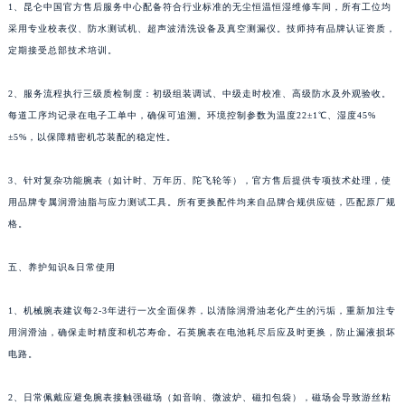
新疆维吾尔自治区伊宁市解放西路昆仑售后服务中心（需提前预约）
1、昆仑中国官方售后服务中心配备符合行业标准的无尘恒温恒湿维修车间，所有工位均
贵州省安顺市西秀区中华南路昆仑售后服务中心（需提前预约）
采用专业校表仪、防水测试机、超声波清洗设备及真空测漏仪。技师持有品牌认证资质，
定期接受总部技术培训。
贵州省毕节市七星关区松山路昆仑售后服务中心（需提前预约）
贵州省六盘水市钟山区钟山大道昆仑售后服务中心（需提前预约）
2、服务流程执行三级质检制度：初级组装调试、中级走时校准、高级防水及外观验收。
贵州省黔东南苗族侗族自治州凯里市北京西路昆仑售后服务中心（需提前预约）
每道工序均记录在电子工单中，确保可追溯。环境控制参数为温度22±1℃、湿度45%
贵州省黔西南布依族苗族自治州兴义市大道与桔香路交汇处昆仑售后服务中心（需提前预约）
±5%，以保障精密机芯装配的稳定性。
贵州省铜仁市碧江区民主路昆仑售后服务中心（需提前预约）
贵州省遵义市红花岗区共青大道与嵩山路交叉口昆仑售后服务中心（需提前预约）
3、针对复杂功能腕表（如计时、万年历、陀飞轮等），官方售后提供专项技术处理，使
用品牌专属润滑油脂与应力测试工具。所有更换配件均来自品牌合规供应链，匹配原厂规
四川省阿坝州市马尔康市团结街昆仑售后服务中心（需提前预约）
格。
四川省巴中市巴州区江北大道昆仑售后服务中心（需提前预约）
四川省成都市锦江区人民东路6号SAC东原中心24层2406B室昆仑售后服务中心（需提前预约）
五、养护知识&日常使用
四川省达州市通川区中心广场、老车坝昆仑售后服务中心（需提前预约）
四川省德阳市旌阳区长江西路、南街昆仑售后服务中心（需提前预约）
1、机械腕表建议每2-3年进行一次全面保养，以清除润滑油老化产生的污垢，重新加注专
四川省甘孜州市康定市情歌广场、箭炉街昆仑售后服务中心（需提前预约）
用润滑油，确保走时精度和机芯寿命。石英腕表在电池耗尽后应及时更换，防止漏液损坏
电路。
四川省广安市广安区建安南路昆仑售后服务中心（需提前预约）
四川省广元市利州区老城南北街、东大街昆仑售后服务中心（需提前预约）
2、日常佩戴应避免腕表接触强磁场（如音响、微波炉、磁扣包袋），磁场会导致游丝粘