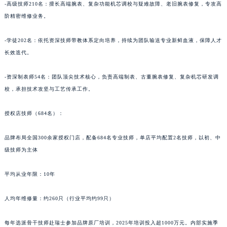
青海省果洛藏族自治州玛沁县团结路昆仑售后服务中心（需提前预约）
-高级技师210名：擅长高端腕表、复杂功能机芯调校与疑难故障、老旧腕表修复，专攻高
青海省海北藏族自治州海晏县将军路昆仑售后服务中心（需提前预约）
阶精密维修业务。
青海省海东市乐都区滨河路昆仑售后服务中心（需提前预约）
-学徒202名：依托资深技师带教体系定向培养，持续为团队输送专业新鲜血液，保障人才
青海省海南藏族自治州共和县青海湖大街昆仑售后服务中心（需提前预约）
长效迭代。
青海省海西蒙古族藏族自治州德令哈市柴达木路昆仑售后服务中心（需提前预约）
青海省黄南藏族自治州同仁市德合隆路昆仑售后服务中心（需提前预约）
-资深制表师54名：团队顶尖技术核心，负责高端制表、古董腕表修复、复杂机芯研发调
青海省西宁市城西区海湖新区西关大道昆仑售后服务中心（需提前预约）
校，承担技术攻坚与工艺传承工作。
青海省玉树藏族自治州结古镇胜利路昆仑售后服务中心（需提前预约）
授权店技师（684名）：
陕西省安康市汉滨区金州路昆仑售后服务中心（需提前预约）
陕西省宝鸡市渭滨区经二路昆仑售后服务中心（需提前预约）
品牌布局全国300余家授权门店，配备684名专业技师，单店平均配置2名技师，以初、中
陕西省汉中市汉台区北大街昆仑售后服务中心（需提前预约）
级技师为主体
陕西省商洛市商州区州城街昆仑售后服务中心（需提前预约）
陕西省铜川市王益区红旗街昆仑售后服务中心（需提前预约）
平均从业年限：10年
陕西省渭南市临渭区东风大街昆仑售后服务中心（需提前预约）
人均年维修量：约260只（行业平均约99只）
陕西省咸阳市秦都区沣西新城统一西路与白马河路交汇处昆仑售后服务中心（需提前预约）
陕西省延安市宝塔区中心街昆仑售后服务中心（需提前预约）
每年选派骨干技师赴瑞士参加品牌原厂培训，2025年培训投入超1000万元。内部实施季