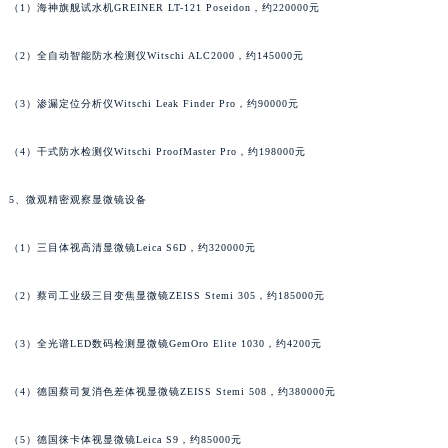
广东省梅州市梅江区金燕大道昆仑售后服务中心（需提前预约）
（1）海神旗舰试水机GREINER LT-121 Poseidon，约220000元
广东省清远市清城区湖西路昆仑售后服务中心（需提前预约）
（2）全自动智能防水检测仪Witschi ALC2000，约145000元
广东省汕头市龙湖区长平路昆仑售后服务中心（需提前预约）
广东省汕尾市城区香洲街道园林社区翠园街昆仑售后服务中心（需提前预约）
（3）渗漏定位分析仪Witschi Leak Finder Pro，约90000元
广东省韶关市武江区芙蓉新区与老城中心交汇处昆仑售后服务中心（需提前预约）
广东省深圳市罗湖区深南东路5001号华润大厦17层1701室昆仑售后服务中心（需提前预约）
（4）干式防水检测仪Witschi ProofMaster Pro，约198000元
广东省阳江市江城区东风一路昆仑售后服务中心（需提前预约）
广东省云浮市云城区金山路昆仑售后服务中心（需提前预约）
5、微观精密观察显微镜设备
广东省湛江市赤坎区观海北路昆仑售后服务中心（需提前预约）
（1）三目体视高清显微镜Leica S6D，约320000元
广东省肇庆市端州区信安大道与砚都大道交汇处昆仑售后服务中心（需提前预约）
广西壮族自治区百色市右江区中山二路昆仑售后服务中心（需提前预约）
（2）蔡司工业级三目变焦显微镜ZEISS Stemi 305，约185000元
广西壮族自治区北海市海城区北京路昆仑售后服务中心（需提前预约）
广西壮族自治区崇左市江州区石景林街道友谊大道与丽川路交汇处昆仑售后服务中心（需提前预约）
（3）全光谱LED数码检测显微镜GemOro Elite 1030，约4200元
广西壮族自治区防城港市港口区金花茶大道昆仑售后服务中心（需提前预约）
（4）德国蔡司复消色差体视显微镜ZEISS Stemi 508，约380000元
广西壮族自治区贵港市港北区港城街道布山大道与仙衣路交叉口昆仑售后服务中心（需提前预约）
广西壮族自治区桂林市秀峰区红岭路昆仑售后服务中心（需提前预约）
（5）德国徕卡体视显微镜Leica S9，约85000元