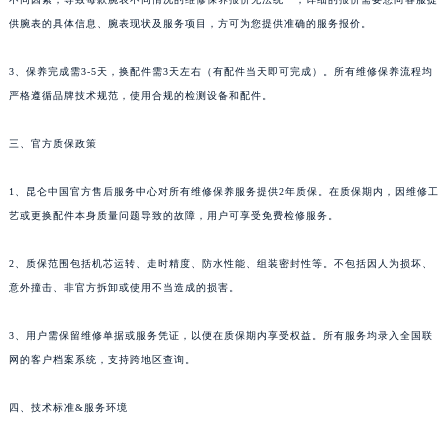
新疆维吾尔自治区可克达拉市幸福路昆仑售后服务中心（需提前预约）
供腕表的具体信息、腕表现状及服务项目，方可为您提供准确的服务报价。
新疆维吾尔自治区克拉玛依市克拉玛依区友谊路昆仑售后服务中心（需提前预约）
新疆维吾尔自治区库车市库车市文化东路昆仑售后服务中心（需提前预约）
3、保养完成需3-5天，换配件需3天左右（有配件当天即可完成）。所有维修保养流程均
新疆维吾尔自治区库尔勒市库尔勒市人民东路昆仑售后服务中心（需提前预约）
严格遵循品牌技术规范，使用合规的检测设备和配件。
新疆维吾尔自治区奎屯市团结西街昆仑售后服务中心（需提前预约）
新疆维吾尔自治区昆玉市昆泉街昆仑售后服务中心（需提前预约）
三、官方质保政策
新疆维吾尔自治区沙湾市三道河子镇世纪大道南路昆仑售后服务中心（需提前预约）
1、昆仑中国官方售后服务中心对所有维修保养服务提供2年质保。在质保期内，因维修工
新疆维吾尔自治区石河子市北二路昆仑售后服务中心（需提前预约）
艺或更换配件本身质量问题导致的故障，用户可享受免费检修服务。
新疆维吾尔自治区双河市光明路昆仑售后服务中心（需提前预约）
新疆维吾尔自治区塔城市塔城地区闻琴路昆仑售后服务中心（需提前预约）
2、质保范围包括机芯运转、走时精度、防水性能、组装密封性等。不包括因人为损坏、
新疆维吾尔自治区铁门关市兴疆路昆仑售后服务中心（需提前预约）
意外撞击、非官方拆卸或使用不当造成的损害。
新疆维吾尔自治区图木舒克市图木舒克市中兴街昆仑售后服务中心（需提前预约）
3、用户需保留维修单据或服务凭证，以便在质保期内享受权益。所有服务均录入全国联
新疆维吾尔自治区吐鲁番市高昌区文化中路文化中路昆仑售后服务中心（需提前预约）
网的客户档案系统，支持跨地区查询。
新疆维吾尔自治区乌苏市乌鲁木齐北路昆仑售后服务中心（需提前预约）
新疆维吾尔自治区五家渠市长征西街昆仑售后服务中心（需提前预约）
四、技术标准&服务环境
新疆维吾尔自治区新星市东风路昆仑售后服务中心（需提前预约）