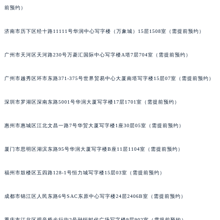
吉林省辽源市龙山区人民大街昆仑售后服务中心（需提前预约）
前预约）
吉林省梅河口市新华街道梅河大街昆仑售后服务中心（需提前预约）
吉林省四平市铁东区紫气大路与南九经街交汇处昆仑售后服务中心（需提前预约）
济南市历下区经十路11111号华润中心写字楼（万象城）15层1508室（需提前预约）
吉林省松原市宁江区五环大街昆仑售后服务中心（需提前预约）
广州市天河区天河路230号万菱汇国际中心写字楼A塔7层704室（需提前预约）
吉林省通化市东昌区环通乡江南大街昆仑售后服务中心（需提前预约）
吉林省延边市延吉市解放路昆仑售后服务中心（需提前预约）
广州市越秀区环市东路371-375号世界贸易中心大厦南塔写字楼15层07室（需提前预约）
辽宁省鞍山市铁东区站前街昆仑售后服务中心（需提前预约）
辽宁省本溪市平山区胜利路昆仑售后服务中心（需提前预约）
深圳市罗湖区深南东路5001号华润大厦写字楼17层1701室（需提前预约）
辽宁省朝阳市双塔区新华路昆仑售后服务中心（需提前预约）
辽宁省丹东市振兴区七经街昆仑售后服务中心（需提前预约）
惠州市惠城区江北文昌一路7号华贸大厦写字楼1座30层05室（需提前预约）
辽宁省抚顺市新抚区东一路昆仑售后服务中心（需提前预约）
厦门市思明区湖滨东路95号华润大厦写字楼B座11层1104室（需提前预约）
辽宁省阜新市海州区解放大街昆仑售后服务中心（需提前预约）
辽宁省葫芦岛市连山区中央路昆仑售后服务中心（需提前预约）
福州市鼓楼区五四路128-1号恒力城写字楼15层03室（需提前预约）
辽宁省锦州市古塔区中央大街昆仑售后服务中心（需提前预约）
辽宁省辽阳市白塔区新运大街昆仑售后服务中心（需提前预约）
成都市锦江区人民东路6号SAC东原中心写字楼24层2406B室（需提前预约）
辽宁省盘锦市兴隆台区石油大街昆仑售后服务中心（需提前预约）
重庆市江北区观音桥步行街2号融恒时代广场写字楼9层902室（需提前预约）