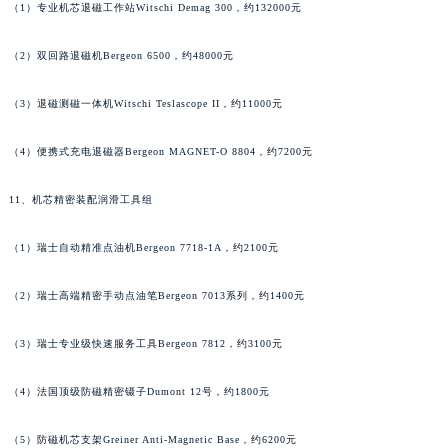
河南省信阳市浉河区东方红大道昆仑售后服务中心（需提前预约）
（1）专业机芯退磁工作站Witschi Demag 300，约132000元
河南省许昌市魏都区建安大道与八龙路交叉口昆仑售后服务中心（需提前预约）
（2）双回路退磁机Bergeon 6500，约48000元
河南省郑州市二七区民主路10号华润大厦29层2905室昆仑售后服务中心（需提前预约）
河南省周口市川汇区七一路昆仑售后服务中心（需提前预约）
（3）退磁测磁一体机Witschi Teslascope II，约11000元
河南省驻马店市驿城区乐山大道与置地大道交叉口昆仑售后服务中心（需提前预约）
湖北省鄂州市鄂城区文星大道昆仑售后服务中心（需提前预约）
（4）便携式充电退磁器Bergeon MAGNET-O 8804，约7200元
湖北省黄冈市黄州区赤壁大道昆仑售后服务中心（需提前预约）
湖北省黄石市黄石港区武汉路昆仑售后服务中心（需提前预约）
11、机芯精密装配润滑工具组
湖北省荆门市东宝中天街步行街昆仑售后服务中心（需提前预约）
（1）瑞士自动精准点油机Bergeon 7718-1A，约2100元
湖北省荆州市荆州区荆中路昆仑售后服务中心（需提前预约）
湖北省十堰市茅箭区人民北路昆仑售后服务中心（需提前预约）
（2）瑞士高端精密手动点油笔Bergeon 7013系列，约1400元
湖北省随州市曾都区青年路昆仑售后服务中心（需提前预约）
湖北省咸宁市咸安区长安大道昆仑售后服务中心（需提前预约）
（3）瑞士专业级快速服务工具Bergeon 7812，约3100元
湖北省襄阳市樊城区长虹路与人民路交叉口昆仑售后服务中心（需提前预约）
（4）法国顶级防磁精密镊子Dumont 12号，约1800元
湖北省孝感市孝南区复兴大道昆仑售后服务中心（需提前预约）
湖北省宜昌市西陵区夷陵大道与港窑路昆仑售后服务中心（需提前预约）
（5）防磁机芯支架Greiner Anti-Magnetic Base，约6200元