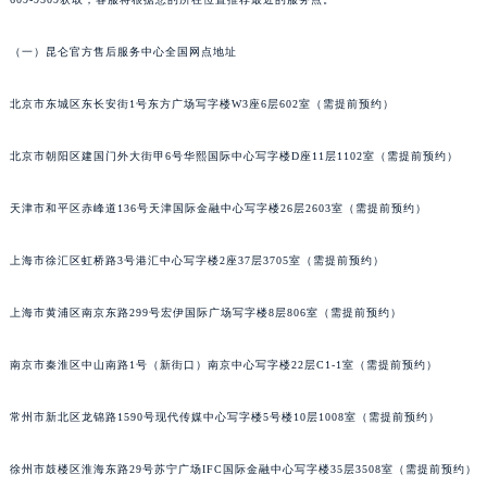
苏州市苏州工业园区星港街199号苏州中心办公楼C座22层08室（需提前预约）
武汉市江汉区解放大道686号世界贸易大厦38层09室（需提前预约）
（一）昆仑官方售后服务中心全国网点地址
南宁市青秀区金湖路59号地王大厦12楼1224室（需提前预约）
合肥市蜀山区潜山路111号万象城华润大厦B座12楼03室（需提前预约）
北京市东城区东长安街1号东方广场写字楼W3座6层602室（需提前预约）
泉州市丰泽区宝洲路729号浦西万达中心写字楼A座7楼709室（需提前预约）
青岛市南区山东路6号华润大厦B座22层04室（需提前预约）
北京市朝阳区建国门外大街甲6号华熙国际中心写字楼D座11层1102室（需提前预约）
烟台市芝罘区胜利路139号万达金融中心A座907室（需提前预约）
天津市和平区赤峰道136号天津国际金融中心写字楼26层2603室（需提前预约）
长春市朝阳区西安大路727号中银大厦A座(旺进大厦)18层09室（需提前预约）
贵阳市南明区都司高架桥路33号亨特国际金融中心14楼14D（需提前预约）
上海市徐汇区虹桥路3号港汇中心写字楼2座37层3705室（需提前预约）
昆明市盘龙区北京路928号同德昆明广场写字楼10层06室（需提前预约）
石家庄市长安区中山东路39号勒泰中心写字楼B座13层07室（需提前预约）
上海市黄浦区南京东路299号宏伊国际广场写字楼8层806室（需提前预约）
西安市碑林区南关正街88号华侨城长安国际中心E座6楼10室（需提前预约）
南京市秦淮区中山南路1号（新街口）南京中心写字楼22层C1-1室（需提前预约）
海口市龙华区金贸东路5号海口华润大厦B座17层1707室（需提前预约）
唐山市路南区新华东道100号万达广场写字楼A座10层1002室（需提前预约）
常州市新北区龙锦路1590号现代传媒中心写字楼5号楼10层1008室（需提前预约）
台州市椒江区东海大道1800号腾达中心东1幢20楼2002室（需提前预约）
内蒙古自治区呼和浩特市玉泉区大学西街70号华润万象城写字楼（鄂尔多斯大厦）23层2326室（需提前预约）
徐州市鼓楼区淮海东路29号苏宁广场IFC国际金融中心写字楼35层3508室（需提前预约）