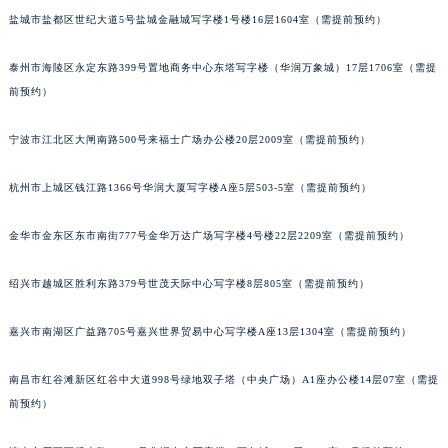
甘肃省兰州市七里河区西津西路16号兰州中心写字楼21层2102室（需提前预约）
盐城市盐都区世纪大道5号盐城金融城写字楼1号楼16层1604室（需提前预约）
重庆市解放碑渝中区民权路28号英利国际金融中心写字楼20层01室（需提前预约）
黑龙江省大庆市萨尔图区会战大街昆仑售后服务中心（需提前预约）
泰州市海陵区永定东路399号置地商务中心东塔写字楼（华润万象城）17层1706室（需提
黑龙江省鹤岗市向阳区红军路昆仑售后服务中心（需提前预约）
前预约）
黑龙江省黑河市爱辉区中央街昆仑售后服务中心（需提前预约）
宁波市江北区大闸南路500号来福士广场办公楼20层2009室（需提前预约）
黑龙江省鸡西市鸡冠区红军路昆仑售后服务中心（需提前预约）
黑龙江省佳木斯市向阳区长安路昆仑售后服务中心（需提前预约）
杭州市上城区钱江路1366号华润大厦写字楼A座5层503-5室（需提前预约）
黑龙江省牡丹江市东安区太平路昆仑售后服务中心（需提前预约）
黑龙江省七台河市桃山区大同街昆仑售后服务中心（需提前预约）
金华市金东区东市南街777号金华万达广场写字楼4号楼22层2209室（需提前预约）
黑龙江省齐齐哈尔市龙沙区龙华路昆仑售后服务中心（需提前预约）
黑龙江省双鸭山市尖山区新兴大街昆仑售后服务中心（需提前预约）
绍兴市越城区胜利东路379号世茂天际中心写字楼8层805室（需提前预约）
黑龙江省绥化市北林区新华街与康庄路交叉口昆仑售后服务中心（需提前预约）
嘉兴市南湖区广益路705号嘉兴世界贸易中心写字楼A座13层1304室（需提前预约）
黑龙江省伊春市伊美区通河路昆仑售后服务中心（需提前预约）
吉林省白城市洮北区明仁南街昆仑售后服务中心（需提前预约）
南昌市红谷滩新区红谷中大道998号绿地双子塔（中央广场）A1座办公楼14层07室（需提
吉林省白山市浑江区浑江大街昆仑售后服务中心（需提前预约）
前预约）
吉林省吉林市船营区河南街昆仑售后服务中心（需提前预约）