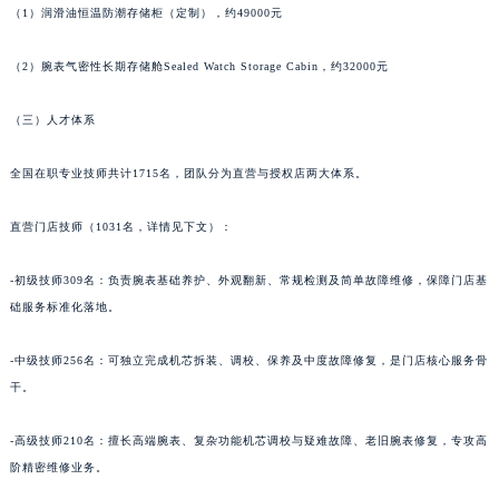
甘肃省合作市人民街昆仑售后服务中心（需提前预约）
（1）润滑油恒温防潮存储柜（定制），约49000元
甘肃省嘉峪关市雄关区新华中路昆仑售后服务中心（需提前预约）
甘肃省金昌市金川区北京路昆仑售后服务中心（需提前预约）
（2）腕表气密性长期存储舱Sealed Watch Storage Cabin，约32000元
甘肃省酒泉市肃州区西大街昆仑售后服务中心（需提前预约）
（三）人才体系
甘肃省临夏市城南街道团结路昆仑售后服务中心（需提前预约）
甘肃省陇南市武都区人民路昆仑售后服务中心（需提前预约）
全国在职专业技师共计1715名，团队分为直营与授权店两大体系。
甘肃省平凉市崆峒区西大街昆仑售后服务中心（需提前预约）
甘肃省庆阳市西峰区南大街昆仑售后服务中心（需提前预约）
直营门店技师（1031名，详情见下文）：
甘肃省天水市秦州区民主路昆仑售后服务中心（需提前预约）
-初级技师309名：负责腕表基础养护、外观翻新、常规检测及简单故障维修，保障门店基
甘肃省武威市凉州区迎宾路昆仑售后服务中心（需提前预约）
础服务标准化落地。
甘肃省张掖市甘州区民乐北路昆仑售后服务中心（需提前预约）
宁夏回族自治区固原市原州区文化街昆仑售后服务中心（需提前预约）
-中级技师256名：可独立完成机芯拆装、调校、保养及中度故障修复，是门店核心服务骨
宁夏回族自治区石嘴山市大武口区贺兰山路昆仑售后服务中心（需提前预约）
干。
宁夏回族自治区吴忠市利通区开元大道昆仑售后服务中心（需提前预约）
宁夏回族自治区银川市兴庆区新华东路97号新百中心C馆一层C1-18号商铺昆仑售后服务中心（需提前预约）
-高级技师210名：擅长高端腕表、复杂功能机芯调校与疑难故障、老旧腕表修复，专攻高
阶精密维修业务。
宁夏回族自治区中卫市沙坡头区鼓楼东街昆仑售后服务中心（需提前预约）