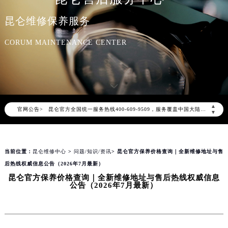
昆仑维修保养服务
CORUM MAINTENANCE CENTER
2026年8月昆仑中国区售后服务网络优化升级公告
2026年8月昆仑全国官方售后客户服务热线：400-609-9509
昆仑官方全国统一服务热线400-609-9509，服务覆盖中国大陆、香港、澳门、台湾全部区域（非大陆需加拨“+86”）
▲
官网公告>
▼
2026年8月昆仑售后服务中心最新网点地址：
北京市朝阳区建国门外大街甲6号华熙国际中心写字楼D座11层1102室（北京总部）（需提前预约）
北京市东城区东长安街1号东方广场写字楼W3座6层602室（需提前预约）
当前位置：
昆仑维修中心
>
问题/知识/资讯
> 昆仑官方保养价格查询｜全新维修地址与售
天津市和平区赤峰道136号天津国际金融中心写字楼26层2603室（需提前预约）
后热线权威信息公告（2026年7月最新）
上海市徐汇区虹桥路3号港汇中心写字楼2座37层3705室（需提前预约）
昆仑官方保养价格查询｜全新维修地址与售后热线权威信息
公告（2026年7月最新）
上海市黄浦区南京东路299号宏伊国际广场写字楼8层806室（需提前预约）
南京市秦淮区中山南路1号（新街口）南京中心写字楼22层C1-1室（需提前预约）
常州市新北区龙锦路1590号现代传媒中心写字楼5号楼10层1008室（需提前预约）