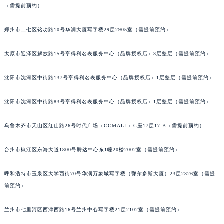
辽宁省铁岭市银州区南马路昆仑售后服务中心（需提前预约）
（需提前预约）
辽宁省营口市站前区市府路与渤海大街交叉口昆仑售后服务中心（需提前预约）
辽宁省沈阳市沈河区中街路137号亨得利名表维修授权店1楼昆仑售后服务中心（需提前预约）
郑州市二七区铭功路10号华润大厦写字楼29层2905室（需提前预约）
辽宁省沈阳市沈河区中街路83号亨得利名表维修授权店1楼昆仑售后服务中心（需提前预约）
太原市迎泽区解放路15号亨得利名表服务中心（品牌授权店）3层整层（需提前预约）
北京市朝阳区建国门外大街甲6号华熙国际中心D座11层1102室昆仑售后服务中心（北京总部）（需提前预约）
北京市东城区东长安街1号王府井东方广场W3座6层602室昆仑售后服务中心（需提前预约）
沈阳市沈河区中街路137号亨得利名表服务中心（品牌授权店）1层整层（需提前预约）
河北省保定市竞秀区朝阳北大街北国先天下昆仑售后服务中心（需提前预约）
内蒙古自治区阿拉善盟市左旗土尔扈特大街昆仑售后服务中心（需提前预约）
沈阳市沈河区中街路83号亨得利名表服务中心（品牌授权店）1层整层（需提前预约）
内蒙古自治区巴彦淖尔市临河区新华街昆仑售后服务中心（需提前预约）
乌鲁木齐市天山区红山路26号时代广场（CCMALL）C座17层17-B（需提前预约）
内蒙古自治区包头市青山区幸福路甲3号王府井百货名表维修昆仑售后服务中心（需提前预约）
内蒙古自治区赤峰市红山区哈达街昆仑售后服务中心（需提前预约）
台州市椒江区东海大道1800号腾达中心东1幢20楼2002室（需提前预约）
内蒙古自治区鄂尔多斯市东胜区伊金霍洛街昆仑售后服务中心（需提前预约）
内蒙古自治区呼伦贝尔市海拉尔区中央街昆仑售后服务中心（需提前预约）
呼和浩特市玉泉区大学西街70号华润万象城写字楼（鄂尔多斯大厦）23层2326室（需提
内蒙古自治区通辽市科尔沁区明仁大街昆仑售后服务中心（需提前预约）
前预约）
内蒙古自治区乌海市海勃湾区人民南路昆仑售后服务中心（需提前预约）
兰州市七里河区西津西路16号兰州中心写字楼21层2102室（需提前预约）
内蒙古自治区乌兰察布市集宁区恩和大街昆仑售后服务中心（需提前预约）