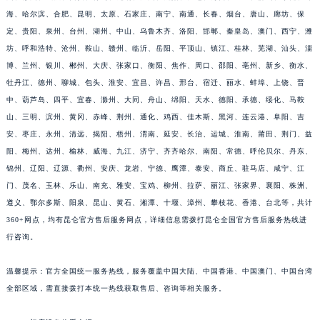
江西省景德镇市珠山区珠山中路昆仑售后服务中心（需提前预约）
海、哈尔滨、合肥、昆明、太原、石家庄、南宁、南通、长春、烟台、唐山、廊坊、保
江西省九江市浔阳区浔阳路昆仑售后服务中心（需提前预约）
定、贵阳、泉州、台州、湖州、中山、乌鲁木齐、洛阳、邯郸、秦皇岛、澳门、西宁、潍
江西省南昌市红谷滩新区红谷中大道998号绿地双子塔（中央广场）A1座办公楼14层1407室昆仑售后服务中心（需提前预约）
坊、呼和浩特、沧州、鞍山、赣州、临沂、岳阳、平顶山、镇江、桂林、芜湖、汕头、淄
江西省萍乡市安源区萍安北大道与康庄路交叉口昆仑售后服务中心（需提前预约）
博、兰州、银川、郴州、大庆、张家口、衡阳、焦作、周口、邵阳、亳州、新乡、衡水、
江西省上饶市信州区滨江西路昆仑售后服务中心（需提前预约）
牡丹江、德州、聊城、包头、淮安、宜昌、许昌、邢台、宿迁、丽水、蚌埠、上饶、晋
中、葫芦岛、四平、宜春、滁州、大同、舟山、绵阳、天水、德阳、承德、绥化、马鞍
江西省新余市渝水区北湖西路昆仑售后服务中心（需提前预约）
山、三明、滨州、黄冈、赤峰、荆州、通化、鸡西、佳木斯、黑河、连云港、阜阳、吉
江西省宜春市袁州区中山中路昆仑售后服务中心（需提前预约）
安、枣庄、永州、清远、揭阳、梧州、渭南、延安、长治、运城、淮南、莆田、荆门、益
江西省鹰潭市月湖区胜利东路昆仑售后服务中心（需提前预约）
阳、梅州、达州、榆林、威海、九江、济宁、齐齐哈尔、南阳、常德、呼伦贝尔、丹东、
山东省德州市德城区东风中路昆仑售后服务中心（需提前预约）
锦州、辽阳、辽源、衢州、安庆、龙岩、宁德、鹰潭、泰安、商丘、驻马店、咸宁、江
山东省东营市东营区济南路昆仑售后服务中心（需提前预约）
门、茂名、玉林、乐山、南充、雅安、宝鸡、柳州、拉萨、丽江、张家界、襄阳、株洲、
山东省济南市历下区经十路11111号华润中心写字楼（万象城）15层1508室昆仑售后服务中心（需提前预约）
遵义、鄂尔多斯、阳泉、昆山、黄石、湘潭、十堰、漳州、攀枝花、香港、台北等，共计
360+网点，均有昆仑官方售后服务网点，详细信息需拨打昆仑全国官方售后服务热线进
山东省济宁市任城区太白楼路昆仑售后服务中心（需提前预约）
行咨询。
山东省莱芜市文化南路8号银座商城名表维修一楼名表维修昆仑售后服务中心（需提前预约）
山东省临沂市兰山区解放路昆仑售后服务中心（需提前预约）
温馨提示：官方全国统一服务热线，服务覆盖中国大陆、中国香港、中国澳门、中国台湾
山东省日照市东港区烟台路昆仑售后服务中心（需提前预约）
全部区域，需直接拨打本统一热线获取售后、咨询等相关服务。
山东省泰安市泰山区财源街道泰山大街昆仑售后服务中心（需提前预约）