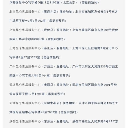
陕西省西安市碑林区南关正街88号华侨城长安国际中心E座6楼10室昆仑售后服务中心（需提前预约）
华熙国际中心写字楼D座11层1102室（北京总部）（需提前预约）
海南省海口市龙华区金贸东路5号海口华润大厦B座17层1707室昆仑售后服务中心（需提前预约）
北京昆仑售后服务中心
（王府井店）服务地址：北京市东城区东长安街1号东方
河北省唐山市路南区新华东道100号万达广场写字楼A座10层1002室昆仑售后服务中心（需提前预约）
广场写字楼W3座6层602室（需提前预约）
台州市椒江区东海大道1800号腾达中心东1幢20楼2002室昆仑售后服务中心（需提前预约）
上海昆仑售后服务中心
（宏伊店）服务地址：上海市黄浦区南京东路299号宏伊
呼和浩特市玉泉区大学西街70号华润万象城写字楼（鄂尔多斯大厦）23层2326室昆仑售后服务中心（需提前预约）
国际广场写字楼8层806室（需提前预约）
兰州市七里河区西津西路16号兰州中心写字楼21层2102室昆仑售后服务中心（需提前预约）
上海昆仑售后服务中心
（港汇店）服务地址：上海市徐汇区虹桥路3号港汇中心
重庆市解放碑渝中区民权路28号英利国际金融中心写字楼20层01室昆仑售后服务中心（需提前预约）
节假日正常营业！
写字楼2座37层3705室（需提前预约）
广州昆仑售后服务中心
（万菱店）服务地址：广州市天河区天河路230号万菱汇
国际中心写字楼A塔7层704室（需提前预约）
深圳昆仑售后服务中心
（华润店）服务地址：深圳市罗湖区深南东路5001号华
润大厦写字楼17层1701室（需提前预约）
天津昆仑售后服务中心
（金融中心店）服务地址：天津市和平区赤峰道136号天
津国际金融中心写字楼26层2603室（需提前预约）
成都昆仑售后服务中心
（东原店）服务地址：成都市锦江区人民东路6号SAC东