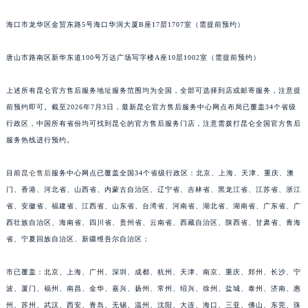
福建省莆田市城厢区霞林街道荔华东大道昆仑售后服务中心（需提前预约）
福建省三明市三元区东乾二路昆仑售后服务中心（需提前预约）
海口市龙华区金贸东路5号海口华润大厦B座17层1707室（需提前预约）
福建省漳州市龙文区步港路昆仑售后服务中心（需提前预约）
唐山市路南区新华东道100号万达广场写字楼A座10层1002室（需提前预约）
江苏省常州市新北区龙锦路1590号现代传媒中心5号楼10层1008室昆仑售后服务中心（需提前预约）
江苏省淮安市清江浦区淮海北路昆仑售后服务中心（需提前预约）
上述所有昆仑官方售后服务地址服务范围均为全国，全部可选择到店或邮寄服务，注意提
江苏省连云港市海州区通灌北路昆仑售后服务中心（需提前预约）
前预约即可。截至2026年7月3日，最新昆仑官方售后服务中心网点布局已覆盖34个省级
江苏省南京市秦淮区中山南路1号南京中心22层22-C1-C3室昆仑售后服务中心（需提前预约）
行政区，中国所有省份均可找到昆仑的官方售后服务门店，注意需拨打昆仑全国官方售后
江苏省宿迁市宿城区西湖路昆仑售后服务中心（需提前预约）
服务热线进行预约。
江苏省泰州市海陵区永定东路399号置地商务中心东塔（华润万象城）17层1706室昆仑售后服务中心（需提前预约）
目前
昆仑售后
服务中心网点已覆盖全国34个省级行政区：北京、上海、天津、重庆、澳
江苏省徐州市鼓楼区淮海东路29号苏宁广场IFC国际金融中心35层3508室昆仑售后服务中心（需提前预约）
门、香港、河北省、山西省、内蒙古自治区、辽宁省、吉林省、黑龙江省、江苏省、浙江
江苏省盐城市盐都区世纪大道5号盐城金融城写字楼1号楼16层1604室昆仑售后服务中心（需提前预约）
省、安徽省、福建省、江西省、山东省、台湾省、河南省、湖北省、湖南省、广东省、广
江苏省扬州市邗江区国展路29号星耀天地写字楼1号楼18层1803室昆仑售后服务中心（需提前预约）
西壮族自治区、海南省、四川省、贵州省、云南省、西藏自治区、陕西省、甘肃省、青海
江苏省镇江市京口区中山东路昆仑售后服务中心（需提前预约）
省、宁夏回族自治区、新疆维吾尔自治区；
江西省抚州市临川区赣东大道昆仑售后服务中心（需提前预约）
江西省赣州市章贡区文清路昆仑售后服务中心（需提前预约）
市已覆盖：北京、上海、广州、深圳、成都、杭州、天津、南京、重庆、郑州、长沙、宁
波、厦门、福州、南昌、金华、嘉兴、扬州、常州、绍兴、徐州、盐城、泰州、济南、惠
江西省吉安市吉州区井冈山大道昆仑售后服务中心（需提前预约）
州、苏州、武汉、西安、青岛、无锡、温州、沈阳、大连、海口、三亚、佛山、东莞、珠