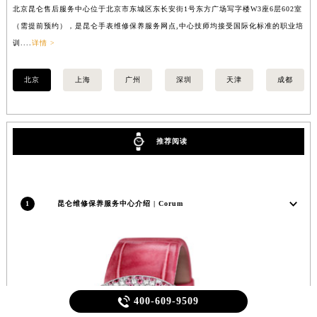
北京昆仑售后服务中心位于北京市东城区东长安街1号东方广场写字楼W3座6层602室
上
（需提前预约），是昆仑手表维修保养服务网点,中心技师均接受国际化标准的职业培
（
训....
详情 >
训..
北京
上海
广州
深圳
天津
成都
推荐阅读
1
昆仑维修保养服务中心介绍 | Corum

400-609-9509