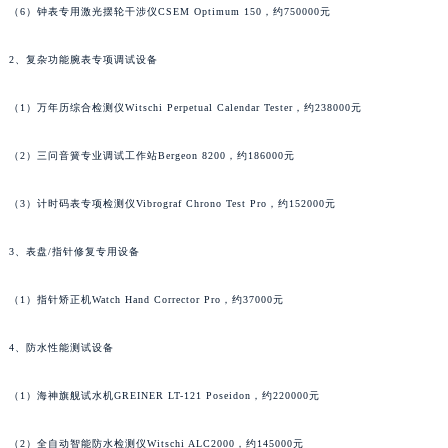
澳门特别行政区风顺堂区南湾大马路昆仑售后服务中心（需提前预约）
（6）钟表专用激光摆轮干涉仪CSEM Optimum 150，约750000元
澳门特别行政区花地玛堂区关闸广场昆仑售后服务中心（需提前预约）
澳门特别行政区花王堂区大三巴商圈昆仑售后服务中心（需提前预约）
2、复杂功能腕表专项调试设备
澳门特别行政区嘉模堂区官也街昆仑售后服务中心（需提前预约）
（1）万年历综合检测仪Witschi Perpetual Calendar Tester，约238000元
澳门省路氹城市金光大道昆仑售后服务中心（需提前预约）
澳门特别行政区望德堂区塔石广场昆仑售后服务中心（需提前预约）
（2）三问音簧专业调试工作站Bergeon 8200，约186000元
福建省福州市鼓楼区五四路128-1号恒力城写字楼15层03室昆仑售后服务中心（需提前预约）
福建省厦门市思明区湖滨东路95号万象城华润大厦B座11层1104室昆仑售后服务中心（需提前预约）
（3）计时码表专项检测仪Vibrograf Chrono Test Pro，约152000元
广东省潮州市潮安区新风路与潮汕路交汇处昆仑售后服务中心（需提前预约）
3、表盘/指针修复专用设备
广东省广州市天河区天河路230号万菱汇国际中心A塔7层704室昆仑售后服务中心（需提前预约）
广东省广州市越秀区环市东路371-375号世界贸易中心大厦南塔15层1507室昆仑售后服务中心（需提前预约）
（1）指针矫正机Watch Hand Corrector Pro，约37000元
广东省河源市源城区越王大道昆仑售后服务中心（需提前预约）
广东省惠州市惠城区江北文昌一路7号华贸大厦1座30层3005室昆仑售后服务中心（需提前预约）
4、防水性能测试设备
广东省江门市蓬江区广场西路昆仑售后服务中心（需提前预约）
广东省揭阳市榕城进贤门步行街昆仑售后服务中心（需提前预约）
（1）海神旗舰试水机GREINER LT-121 Poseidon，约220000元
广东省茂名市电白区水东街道迎宾大道昆仑售后服务中心（需提前预约）
（2）全自动智能防水检测仪Witschi ALC2000，约145000元