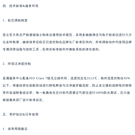
新疆维吾尔自治区伊宁市解放西路昆仑售后服务中心（需提前预约）
四、技术标准&服务环境
贵州省安顺市西秀区中华南路昆仑售后服务中心（需提前预约）
贵州省毕节市七星关区松山路昆仑售后服务中心（需提前预约）
1、机芯调校精度
贵州省六盘水市钟山区钟山大道昆仑售后服务中心（需提前预约）
贵州省黔东南苗族侗族自治州凯里市北京西路昆仑售后服务中心（需提前预约）
昆仑官方售后严格遵循瑞士制表业通用技术规范，采用多轴微调仪与电子校表仪进行六方
位走时检测，确保保养后机芯日差控制在品牌出厂标准区间内。所有调校动作均使用品牌
贵州省黔西南布依族苗族自治州兴义市大道与桔香路交汇处昆仑售后服务中心（需提前预约）
专属润滑油脂与扭矩工具，杜绝非标准操作对擒纵系统的潜在损伤。
贵州省铜仁市碧江区民主路昆仑售后服务中心（需提前预约）
贵州省遵义市红花岗区共青大道与嵩山路交叉口昆仑售后服务中心（需提前预约）
2、环境洁净度控制
四川省阿坝州市马尔康市团结街昆仑售后服务中心（需提前预约）
四川省巴中市巴州区江北大道昆仑售后服务中心（需提前预约）
直属服务中心配备ISO Class 7级无尘操作间，温度恒定在22±2℃，相对湿度控制在45%
四川省成都市锦江区人民东路6号SAC东原中心24层2406B室昆仑售后服务中心（需提前预约）
以下。维修技师在装配前须进行静电释放与洁净服穿戴流程，防止灰尘微粒或静电对精密
零件造成附着或击穿。每一枚腕表在交付前均需通过气密仪进行100%防水测试，压力值
四川省达州市通川区中心广场、老车坝昆仑售后服务中心（需提前预约）
根据腕表原厂设计标准设定。
四川省德阳市旌阳区长江西路、南街昆仑售后服务中心（需提前预约）
四川省甘孜州市康定市情歌广场、箭炉街昆仑售后服务中心（需提前预约）
五、养护知识&日常使用
四川省广安市广安区建安南路昆仑售后服务中心（需提前预约）
四川省广元市利州区老城南北街、东大街昆仑售后服务中心（需提前预约）
1、保养周期建议