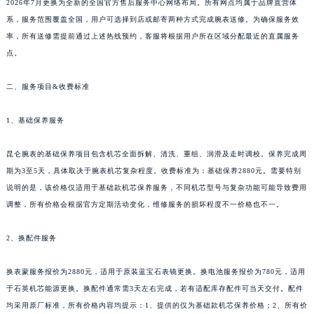
陕西省榆林市榆阳区长兴路昆仑售后服务中心（需提前预约）
2026年7月更换为全新的全国官方售后服务中心网络布局。所有网点均属于品牌直营体
系，服务范围覆盖全国，用户可选择到店或邮寄两种方式完成腕表送修。为确保服务效
新疆维吾尔自治区阿克苏市东大街昆仑售后服务中心（需提前预约）
率，所有送修需提前通过上述热线预约，客服将根据用户所在区域分配最近的直属服务
新疆维吾尔自治区阿拉尔市胜利大道昆仑售后服务中心（需提前预约）
点。
新疆维吾尔自治区阿拉山口市友好路昆仑售后服务中心（需提前预约）
新疆维吾尔自治区阿勒泰市解放路昆仑售后服务中心（需提前预约）
二、服务项目&收费标准
新疆维吾尔自治区阿图什市光明路昆仑售后服务中心（需提前预约）
新疆维吾尔自治区白杨市军垦路昆仑售后服务中心（需提前预约）
1、基础保养服务
新疆维吾尔自治区北屯市团结路昆仑售后服务中心（需提前预约）
昆仑腕表的基础保养项目包含机芯全面拆解、清洗、重组、润滑及走时调校。保养完成周
新疆维吾尔自治区博乐市博乐市北京路昆仑售后服务中心（需提前预约）
期为3至5天，具体取决于腕表机芯复杂程度。收费标准为：基础保养2880元。需要特别
新疆维吾尔自治区昌吉市延安北路昆仑售后服务中心（需提前预约）
说明的是，该价格仅适用于基础款机芯保养服务，不同机芯型号与复杂功能可能导致费用
新疆维吾尔自治区阜康市博峰路昆仑售后服务中心（需提前预约）
调整，所有价格会根据官方定期活动变化，维修服务的损坏程度不一价格也不一。
新疆维吾尔自治区哈密市伊州区建国北路昆仑售后服务中心（需提前预约）
新疆维吾尔自治区和田市和田市北京西路昆仑售后服务中心（需提前预约）
2、换配件服务
新疆维吾尔自治区胡杨河市胡杨河市胡杨路昆仑售后服务中心（需提前预约）
换表蒙服务报价为2880元，适用于原装蓝宝石表镜更换。换电池服务报价为780元，适用
新疆维吾尔自治区霍尔果斯市亚欧北路昆仑售后服务中心（需提前预约）
于石英机芯能源更换。换配件通常需3天左右完成，若有适配库存配件可当天交付。配件
新疆维吾尔自治区喀什市解放北路昆仑售后服务中心（需提前预约）
均采用原厂标准，所有价格内容均提示：1、提供的仅为基础款机芯保养价格；2、所有价