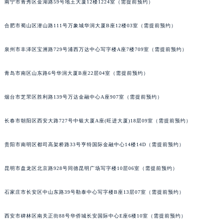
安徽省亳州市谯城区魏武大道昆仑售后服务中心（需提前预约）
南宁市青秀区金湖路59号地王大厦12楼1224室（需提前预约）
安徽省池州市贵池区长江路昆仑售后服务中心（需提前预约）
合肥市蜀山区潜山路111号万象城华润大厦B座12楼03室（需提前预约）
安徽省滁州市琅琊区南谯北路昆仑售后服务中心（需提前预约）
安徽省阜阳市颍州区颍州北路昆仑售后服务中心（需提前预约）
泉州市丰泽区宝洲路729号浦西万达中心写字楼A座7楼709室（需提前预约）
安徽省淮北市相山区淮海路昆仑售后服务中心（需提前预约）
安徽省淮南市田家庵区国庆中路昆仑售后服务中心（需提前预约）
青岛市南区山东路6号华润大厦B座22层04室（需提前预约）
安徽省黄山市屯溪区黄山西路昆仑售后服务中心（需提前预约）
烟台市芝罘区胜利路139号万达金融中心A座907室（需提前预约）
安徽省六安市金安区解放中路昆仑售后服务中心（需提前预约）
安徽省马鞍山市雨山区湖南西路昆仑售后服务中心（需提前预约）
长春市朝阳区西安大路727号中银大厦A座(旺进大厦)18层09室（需提前预约）
安徽省宿州市埇桥区人民中路昆仑售后服务中心（需提前预约）
安徽省铜陵市铜官区石城大道昆仑售后服务中心（需提前预约）
贵阳市南明区都司高架桥路33号亨特国际金融中心14楼14D（需提前预约）
安徽省芜湖市镜湖区中山路步行街昆仑售后服务中心（需提前预约）
安徽省宣城市宣州区叠嶂西路昆仑售后服务中心（需提前预约）
昆明市盘龙区北京路928号同德昆明广场写字楼10层06室（需提前预约）
福建省龙岩市新罗区九一南路昆仑售后服务中心（需提前预约）
石家庄市长安区中山东路39号勒泰中心写字楼B座13层07室（需提前预约）
福建省南平市建阳区人民西路昆仑售后服务中心（需提前预约）
福建省宁德市蕉城区天湖东路昆仑售后服务中心（需提前预约）
西安市碑林区南关正街88号华侨城长安国际中心E座6楼10室（需提前预约）