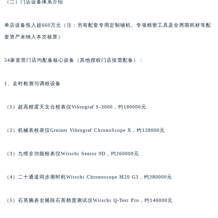
山东省威海市环翠区新威海路89号振华商厦一楼名表维修昆仑售后服务中心（需提前预约）
（二）门店设备体系介绍
山东省潍坊市奎文区东风东街昆仑售后服务中心（需提前预约）
单店设备投入超660万元（注：另有配套专用定制辅机、专项精密工具及全周期耗材等配
山东省枣庄市滕州市北辛路与善国路交叉口昆仑售后服务中心（需提前预约）
套资产未纳入本次核算）
山东省淄博市张店区金晶大道昆仑售后服务中心（需提前预约）
上海市黄浦区南京东路299号宏伊国际广场写字楼8层806室昆仑售后服务中心（需提前预约）
54家直营门店均配备核心设备（其他授权门店按需配备）：
上海市徐汇区虹桥路3号港汇中心2座37层3705室昆仑售后服务中心（需提前预约）
浙江省杭州市上城区钱江路1366号华润大厦A座5层503-5室昆仑售后服务中心（需提前预约）
1、走时检测与调校设备
浙江省湖州市吴兴区劳动路昆仑售后服务中心（需提前预约）
（1）超高精度天文台校表仪Vibrograf S-3000，约180000元
浙江省嘉兴市南湖区广益路705号嘉兴世界贸易中心A座13层1304室昆仑售后服务中心（需提前预约）
浙江省金华市金东区东市南街777号金华万达广场4号楼22楼2209室昆仑售后服务中心（需提前预约）
（2）机械表校表仪Greiner Vibrograf ChronoScope X，约128000元
浙江省丽水市莲都区解放街昆仑售后服务中心（需提前预约）
浙江省宁波市江北区大闸南路500号来福士广场办公楼20层2009室昆仑售后服务中心（需提前预约）
（3）九维全功能校表仪Witschi Senior 9D，约260000元
浙江省衢州市柯城区上街昆仑售后服务中心（需提前预约）
（4）二十通道同步测时机Witschi Chronoscope M20 G3，约380000元
浙江省绍兴市越城区胜利东路379号世茂天际中心写字楼8层805室昆仑售后服务中心（需提前预约）
浙江省舟山市定海区解放东路昆仑售后服务中心（需提前预约）
（5）石英腕表全频段石英精度测试仪Witschi Q-Test Pro，约140000元
澳门特别行政区大堂区议事亭前地（新马路）昆仑售后服务中心（需提前预约）