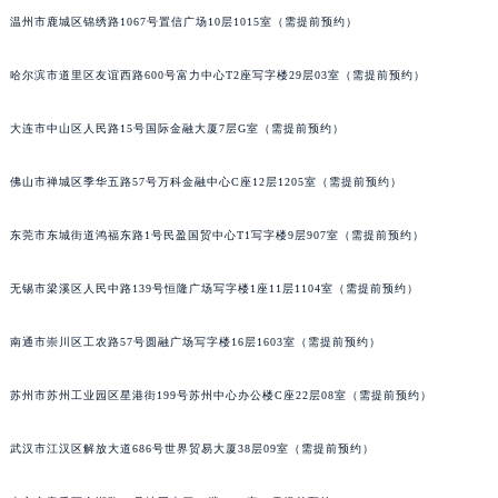
内蒙古自治区锡林郭勒盟市锡林浩特市光明街与额尔敦路交叉口昆仑售后服务中心（需提前预约）
温州市鹿城区锦绣路1067号置信广场10层1015室（需提前预约）
内蒙古自治区兴安盟市乌兰浩特市兴安大街昆仑售后服务中心（需提前预约）
山西省大同市平城区迎宾街昆仑售后服务中心（需提前预约）
哈尔滨市道里区友谊西路600号富力中心T2座写字楼29层03室（需提前预约）
山西省晋城市城区黄华街昆仑售后服务中心（需提前预约）
山西省晋中市榆次区顺城街昆仑售后服务中心（需提前预约）
大连市中山区人民路15号国际金融大厦7层G室（需提前预约）
山西省临汾市尧都区解放路昆仑售后服务中心（需提前预约）
佛山市禅城区季华五路57号万科金融中心C座12层1205室（需提前预约）
山西省吕梁市离石区永宁中路与建设街交叉口昆仑售后服务中心（需提前预约）
山西省朔州市朔城区怡西路与鄯阳西街交汇处昆仑售后服务中心（需提前预约）
东莞市东城街道鸿福东路1号民盈国贸中心T1写字楼9层907室（需提前预约）
山西省忻州市忻府区和平东街与七一南路交叉口昆仑售后服务中心（需提前预约）
山西省阳泉市郊区平阳东街与新城大道交叉口昆仑售后服务中心（需提前预约）
无锡市梁溪区人民中路139号恒隆广场写字楼1座11层1104室（需提前预约）
山西省运城市盐湖区河东街昆仑售后服务中心（需提前预约）
南通市崇川区工农路57号圆融广场写字楼16层1603室（需提前预约）
山西省长治市潞州区英雄中路昆仑售后服务中心（需提前预约）
山西省太原市迎泽区迎泽街道解放路15号亨得利名表维修授权店3楼昆仑售后服务中心（需提前预约）
苏州市苏州工业园区星港街199号苏州中心办公楼C座22层08室（需提前预约）
天津市和平区赤峰道136号天津国际金融中心26层2603室昆仑售后服务中心（需提前预约）
安徽省安庆市迎江区人民路昆仑售后服务中心（需提前预约）
武汉市江汉区解放大道686号世界贸易大厦38层09室（需提前预约）
安徽省蚌埠市蚌山区淮河路昆仑售后服务中心（需提前预约）