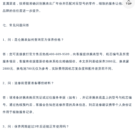

西藏自治区林芝市巴宜区广东路昆仑售后服务中心（需提前预约）
直属渠道，技师能准确识别腕表出厂年份并匹配对应型号的零件，细致的服务让他对昆仑
西藏自治区那曲市色尼区浙江西路昆仑售后服务中心（需提前预约）
品牌的信任度进一步提升。
西藏自治区日喀则市桑珠孜区上海中路昆仑售后服务中心（需提前预约）
七、常见问题问答
西藏自治区山南市乃东区湖北大道昆仑售后服务中心（需提前预约）
云南省保山市隆阳区正阳路昆仑售后服务中心（需提前预约）
1、问：昆仑腕表如何查询官方保养价格？
云南省楚雄彝族自治州楚雄市鹿城南路昆仑售后服务中心（需提前预约）
云南省大理白族自治州大理市建设路昆仑售后服务中心（需提前预约）
答：您可直接拨打官方售后热线400-609-9509，向客服提供腕表型号、机芯编号及所需
云南省德宏傣族景颇族自治州芒市团结大街昆仑售后服务中心（需提前预约）
服务项目，客服将依据最新价格体系给出精确报价。本文所列基础保养2880元、换表蒙
云南省迪庆藏族自治州香格里拉市长征大道昆仑售后服务中心（需提前预约）
2880元、换电池780元仅为参考，实际费用因机芯复杂度和配件差异而不同。
云南省红河哈尼族彝族自治州蒙自市天马路昆仑售后服务中心（需提前预约）
2、问：送修前需要准备哪些材料？
云南省丽江市古城区七星街昆仑售后服务中心（需提前预约）
云南省临沧市临翔区世纪路昆仑售后服务中心（需提前预约）
答：请准备好腕表购买凭证或过往服务单据（如有），并记录腕表底盖上的型号与机芯编
云南省怒江傈僳族自治州泸水市人民路昆仑售后服务中心（需提前预约）
号。通过热线预约后，客服会告知您送修所需的具体信息。到店送修建议携带个人身份证
云南省普洱市思茅区振兴大道昆仑售后服务中心（需提前预约）
件用于核验服务记录。
云南省曲靖市麒麟区学府路昆仑售后服务中心（需提前预约）
3、问：保养周期超过3年后还能正常使用吗？
云南省文山壮族苗族自治州文山市东风路昆仑售后服务中心（需提前预约）