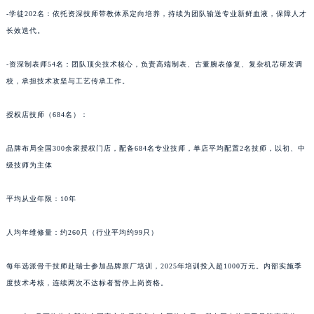
青海省果洛藏族自治州玛沁县团结路昆仑售后服务中心（需提前预约）
-学徒202名：依托资深技师带教体系定向培养，持续为团队输送专业新鲜血液，保障人才
青海省海北藏族自治州海晏县将军路昆仑售后服务中心（需提前预约）
长效迭代。
青海省海东市乐都区滨河路昆仑售后服务中心（需提前预约）
青海省海南藏族自治州共和县青海湖大街昆仑售后服务中心（需提前预约）
-资深制表师54名：团队顶尖技术核心，负责高端制表、古董腕表修复、复杂机芯研发调
青海省海西蒙古族藏族自治州德令哈市柴达木路昆仑售后服务中心（需提前预约）
校，承担技术攻坚与工艺传承工作。
青海省黄南藏族自治州同仁市德合隆路昆仑售后服务中心（需提前预约）
授权店技师（684名）：
青海省西宁市城西区海湖新区西关大道昆仑售后服务中心（需提前预约）
青海省玉树藏族自治州结古镇胜利路昆仑售后服务中心（需提前预约）
品牌布局全国300余家授权门店，配备684名专业技师，单店平均配置2名技师，以初、中
陕西省安康市汉滨区金州路昆仑售后服务中心（需提前预约）
级技师为主体
陕西省宝鸡市渭滨区经二路昆仑售后服务中心（需提前预约）
陕西省汉中市汉台区北大街昆仑售后服务中心（需提前预约）
平均从业年限：10年
陕西省商洛市商州区州城街昆仑售后服务中心（需提前预约）
人均年维修量：约260只（行业平均约99只）
陕西省铜川市王益区红旗街昆仑售后服务中心（需提前预约）
陕西省渭南市临渭区东风大街昆仑售后服务中心（需提前预约）
每年选派骨干技师赴瑞士参加品牌原厂培训，2025年培训投入超1000万元。内部实施季
陕西省咸阳市秦都区沣西新城统一西路与白马河路交汇处昆仑售后服务中心（需提前预约）
度技术考核，连续两次不达标者暂停上岗资格。
陕西省延安市宝塔区中心街昆仑售后服务中心（需提前预约）