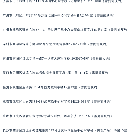
吉林省辽源市龙山区人民大街昆仑售后服务中心（需提前预约）
济南市历下区经十路11111号华润中心写字楼（万象城）15层1508室（需提前预约）
吉林省梅河口市新华街道梅河大街昆仑售后服务中心（需提前预约）
广州市天河区天河路230号万菱汇国际中心写字楼A塔7层704室（需提前预约）
吉林省四平市铁东区紫气大路与南九经街交汇处昆仑售后服务中心（需提前预约）
吉林省松原市宁江区五环大街昆仑售后服务中心（需提前预约）
广州市越秀区环市东路371-375号世界贸易中心大厦南塔写字楼15层07室（需提前预约）
吉林省通化市东昌区环通乡江南大街昆仑售后服务中心（需提前预约）
吉林省延边市延吉市解放路昆仑售后服务中心（需提前预约）
深圳市罗湖区深南东路5001号华润大厦写字楼17层1701室（需提前预约）
辽宁省鞍山市铁东区站前街昆仑售后服务中心（需提前预约）
惠州市惠城区江北文昌一路7号华贸大厦写字楼1座30层05室（需提前预约）
辽宁省本溪市平山区胜利路昆仑售后服务中心（需提前预约）
辽宁省朝阳市双塔区新华路昆仑售后服务中心（需提前预约）
厦门市思明区湖滨东路95号华润大厦写字楼B座11层1104室（需提前预约）
辽宁省丹东市振兴区七经街昆仑售后服务中心（需提前预约）
辽宁省抚顺市新抚区东一路昆仑售后服务中心（需提前预约）
福州市鼓楼区五四路128-1号恒力城写字楼15层03室（需提前预约）
辽宁省阜新市海州区解放大街昆仑售后服务中心（需提前预约）
辽宁省葫芦岛市连山区中央路昆仑售后服务中心（需提前预约）
成都市锦江区人民东路6号SAC东原中心写字楼24层2406B室（需提前预约）
辽宁省锦州市古塔区中央大街昆仑售后服务中心（需提前预约）
重庆市江北区观音桥步行街2号融恒时代广场写字楼9层902室（需提前预约）
辽宁省辽阳市白塔区新运大街昆仑售后服务中心（需提前预约）
辽宁省盘锦市兴隆台区石油大街昆仑售后服务中心（需提前预约）
长沙市芙蓉区定王台街道建湘路393号世茂环球金融中心写字楼（芙蓉广场）10层13室