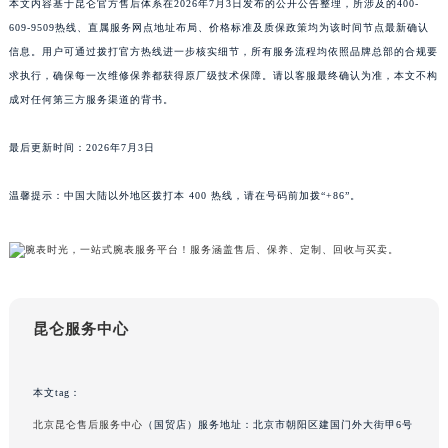
辽宁省大连市中山区人民路15号国际金融大厦7层G室昆仑售后服务中心（需提前预约）
本文内容基于昆仑官方售后体系在2026年7月3日发布的公开公告整理，所涉及的400-
609-9509热线、直属服务网点地址布局、价格标准及质保政策均为该时间节点最新确认
广东省佛山市禅城区季华五路57号万科金融中心C座12层1205室昆仑售后服务中心（需提前预约）
信息。用户可通过拨打官方热线进一步核实细节，所有服务流程均依照品牌总部的合规要
广东省东莞市东城街道鸿福东路1号民盈国贸中心T1写字楼9层907室昆仑售后服务中心（需提前预约）
求执行，确保每一次维修保养都获得原厂级技术保障。请以客服最终确认为准，本文不构
江苏省无锡市梁溪区人民中路139号恒隆广场写字楼1座11层1104室昆仑售后服务中心（需提前预约）
成对任何第三方服务渠道的背书。
江苏省南通市崇川区工农路57号圆融广场写字楼16层1603室昆仑售后服务中心（需提前预约）
江苏省苏州市苏州工业园区 星港街199号苏州中心办公楼C座22层08室昆仑售后服务中心（需提前预约）
最后更新时间：2026年7月3日
湖北省武汉市江汉区解放大道686号世界贸易大厦38层09室昆仑售后服务中心（需提前预约）
温馨提示：中国大陆以外地区拨打本 400 热线，请在号码前加拨“+86”。
广西省南宁市青秀区金湖路59号地王大厦12楼1224室昆仑售后服务中心（需提前预约）
安徽省合肥市蜀山区潜山路111号万象城华润大厦B座12楼03室昆仑售后服务中心（需提前预约）
福建省泉州市丰泽区宝洲路729号浦西万达中心写字楼A座7楼709室昆仑售后服务中心（需提前预约）
山东省青岛市南区山东路6号华润大厦B座22层04室昆仑售后服务中心（需提前预约）
山东省烟台市芝罘区胜利路139号万达金融中心A座907室昆仑售后服务中心（需提前预约）
昆仑服务中心
吉林省长春市朝阳区西安大路727号中银大厦A座(旺进大厦)18层09室昆仑售后服务中心（需提前预约）
贵州省贵阳市南明区都司高架桥路33号亨特国际金融中心14楼14D昆仑售后服务中心（需提前预约）
本文tag：
云南省昆明市盘龙区北京路928号同德昆明广场写字楼10层06室昆仑售后服务中心（需提前预约）
河北省石家庄市长安区中山东路39号勒泰中心写字楼B座13层07室昆仑售后服务中心（需提前预约）
北京昆仑售后服务中心
（国贸店）服务地址：北京市朝阳区建国门外大街甲6号