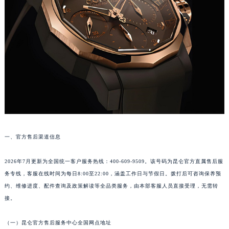
福州市鼓楼区五四路128-1号恒力城写字楼15层03室（需提前预约）
成都市锦江区人民东路6号SAC东原中心写字楼24层2406B室（需提前预约）
重庆市江北区观音桥步行街2号融恒时代广场写字楼9层902室（需提前预约）
长沙市芙蓉区定王台街道建湘路393号世茂环球金融中心写字楼（芙蓉广场）10层13室（需提前预约）
郑州市二七区铭功路10号华润大厦写字楼29层2905室（需提前预约）
太原市迎泽区解放路15号亨得利名表服务中心（品牌授权店）3层整层（需提前预约）
沈阳市沈河区中街路137号亨得利名表服务中心（品牌授权店）1层整层（需提前预约）
沈阳市沈河区中街路83号亨得利名表服务中心（品牌授权店）1层整层（需提前预约）
乌鲁木齐市天山区红山路26号时代广场（CCMALL）C座17层17-B（需提前预约）
温州市鹿城区锦绣路1067号置信广场10层1015室（需提前预约）
一、官方售后渠道信息
哈尔滨市道里区友谊西路600号富力中心T2座写字楼29层03室（需提前预约）
大连市中山区人民路15号国际金融大厦7层G室（需提前预约）
2026年7月更新为全国统一客户服务热线：400-609-9509。该号码为昆仑官方直属售后服
佛山市禅城区季华五路57号万科金融中心C座12层1205室（需提前预约）
务专线，客服在线时间为每日8:00至22:00，涵盖工作日与节假日。拨打后可咨询保养预
约、维修进度、配件查询及政策解读等全品类服务，由本部客服人员直接受理，无需转
东莞市东城街道鸿福东路1号民盈国贸中心T1写字楼9层907室（需提前预约）
接。
无锡市梁溪区人民中路139号恒隆广场写字楼1座11层1104室（需提前预约）
南通市崇川区工农路57号圆融广场写字楼16层1603室（需提前预约）
（一）昆仑官方售后服务中心全国网点地址