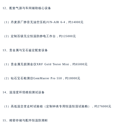
湖南省常德市武陵区人民路昆仑售后服务中心（需提前预约）
12、配套气源与车间辅助核心设备
湖南省郴州市北湖区国庆北路昆仑售后服务中心（需提前预约）
湖南省衡阳市雁峰区解放路昆仑售后服务中心（需提前预约）
（1）丹麦原厂静音无油空压机JUN-AIR 6-4，约14000元
湖南省怀化市鹤城区迎丰中路昆仑售后服务中心（需提前预约）
湖南省娄底市娄星区长青街昆仑售后服务中心（需提前预约）
（2）定制百级无尘恒温防静电工作台，约125000元
湖南省邵阳市双清区东风路昆仑售后服务中心（需提前预约）
湖南省湘潭市雨湖区莲城大道昆仑售后服务中心（需提前预约）
13、贵金属与宝石鉴定配套设备
湖南省益阳市赫山区桃花仑路昆仑售后服务中心（需提前预约）
（1）贵金属无损测金仪XRF Gold Tester Mini，约65000元
湖南省永州市冷水滩区永州大道与中兴路交叉口昆仑售后服务中心（需提前预约）
湖南省岳阳市岳阳楼区东茅岭路昆仑售后服务中心（需提前预约）
（2）钻石宝石检测仪GemMaster Pro 550，约18000元
湖南省张家界市永定区解放路昆仑售后服务中心（需提前预约）
湖南省长沙市芙蓉区建湘路393号世茂环球金融中心写字楼10层1013室昆仑售后服务中心（需提前预约）
14、温湿度环境模拟测试设备
湖南省株洲市芦淞区建设南路昆仑售后服务中心（需提前预约）
（1）高低温交变走时试验箱（定制钟表专用恒温恒湿试验舱），约276000元
甘肃省白银市白银区北京路昆仑售后服务中心（需提前预约）
甘肃省定西市安定区解放路昆仑售后服务中心（需提前预约）
15、精密存储与配件恒温防潮柜
甘肃省敦煌市沙州镇阳关中路昆仑售后服务中心（需提前预约）