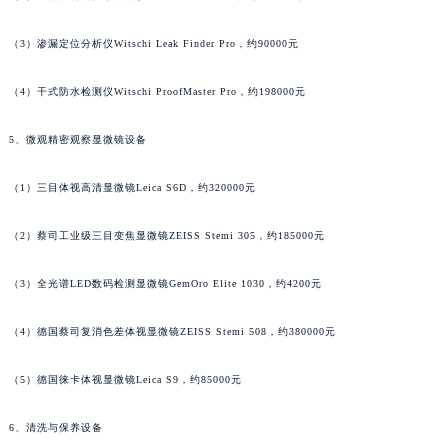
广东省梅州市梅江区金燕大道昆仑售后服务中心（需提前预约）
广东省清远市清城区湖西路昆仑售后服务中心（需提前预约）
（3）渗漏定位分析仪Witschi Leak Finder Pro，约90000元
广东省汕头市龙湖区长平路昆仑售后服务中心（需提前预约）
广东省汕尾市城区香洲街道园林社区翠园街昆仑售后服务中心（需提前预约）
（4）干式防水检测仪Witschi ProofMaster Pro，约198000元
广东省韶关市武江区芙蓉新区与老城中心交汇处昆仑售后服务中心（需提前预约）
5、微观精密观察显微镜设备
广东省深圳市罗湖区深南东路5001号华润大厦17层1701室昆仑售后服务中心（需提前预约）
广东省阳江市江城区东风一路昆仑售后服务中心（需提前预约）
（1）三目体视高清显微镜Leica S6D，约320000元
广东省云浮市云城区金山路昆仑售后服务中心（需提前预约）
广东省湛江市赤坎区观海北路昆仑售后服务中心（需提前预约）
（2）蔡司工业级三目变焦显微镜ZEISS Stemi 305，约185000元
广东省肇庆市端州区信安大道与砚都大道交汇处昆仑售后服务中心（需提前预约）
广西壮族自治区百色市右江区中山二路昆仑售后服务中心（需提前预约）
（3）全光谱LED数码检测显微镜GemOro Elite 1030，约4200元
广西壮族自治区北海市海城区北京路昆仑售后服务中心（需提前预约）
（4）德国蔡司复消色差体视显微镜ZEISS Stemi 508，约380000元
广西壮族自治区崇左市江州区石景林街道友谊大道与丽川路交汇处昆仑售后服务中心（需提前预约）
广西壮族自治区防城港市港口区金花茶大道昆仑售后服务中心（需提前预约）
（5）德国徕卡体视显微镜Leica S9，约85000元
广西壮族自治区贵港市港北区港城街道布山大道与仙衣路交叉口昆仑售后服务中心（需提前预约）
广西壮族自治区桂林市秀峰区红岭路昆仑售后服务中心（需提前预约）
6、清洗与保养设备