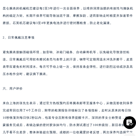
四川省乐山市市中区嘉定中路昆仑售后服务中心（需提前预约）
昆仑腕表的机械机芯建议每2至3年进行一次全面保养，以维持润滑油膜的有效性与擒纵机
四川省凉山州市西昌市大巷口下街昆仑售后服务中心（需提前预约）
构的稳定力矩。长期不保养可能导致油泥干涸、摩擦加剧，进而影响走时精度并加速零件
四川省泸州市江阳区治平路昆仑售后服务中心（需提前预约）
磨损。石英机芯建议每3至4年更换电池并进行密封圈检查，防止老化漏液。
四川省眉山市东坡区三苏路昆仑售后服务中心（需提前预约）
四川省绵阳市涪城区翠花街昆仑售后服务中心（需提前预约）
2、日常佩戴注意事项
四川省南充市高坪区江东大道昆仑售后服务中心（需提前预约）
四川省内江市东兴区汉安大道昆仑售后服务中心（需提前预约）
避免腕表接触强磁场环境，如音响、冰箱门磁条、自动麻将机等，以免磁化导致游丝粘
连。日常佩戴后可用软布擦拭表壳与表带上的汗渍，钢带可定期用温水冲洗并擦干，皮质
四川省攀枝花市东区三线大道北段昆仑售后服务中心（需提前预约）
表带应避免长时间浸水。每月可手动上链一次，保持发条盒弹性。进行剧烈运动或涉及高
四川省遂宁市船山区香林南路昆仑售后服务中心（需提前预约）
压水枪作业时，建议摘下腕表。
四川省雅安市雨城区熊猫大道昆仑售后服务中心（需提前预约）
四川省宜宾市翠屏区长翠路昆仑售后服务中心（需提前预约）
六、用户评价
四川省资阳市雁江区滨江大道一段与和平南路昆仑售后服务中心（需提前预约）
四川省自贡市自流井区华商北路昆仑售后服务中心（需提前预约）
来自上海的张先生表示，通过官方热线预约后将腕表邮寄至服务中心，从物流签收到保养
完成寄回仅用了4个工作日，附带的检测报告详细标注了各项指标，走时从原来的每日快
西藏自治区阿里地区噶尔县北京西路昆仑售后服务中心（需提前预约）
10秒恢复到每日快2秒以内，包装专业且附有保养提醒卡片。深圳的李女士称赞道，换表
西藏自治区昌都市卡若区昌都西路昆仑售后服务中心（需提前预约）

蒙服务完成后，表镜边缘的密封胶涂抹均匀，防水测试通过了100米级别，新旧表镜对比
西藏自治区拉萨市城关区北京中路昆仑售后服务中心（需提前预约）
几乎看不出差异，整体体验超出预期。成都的一位收藏爱好者反馈，两次保养均选择官方