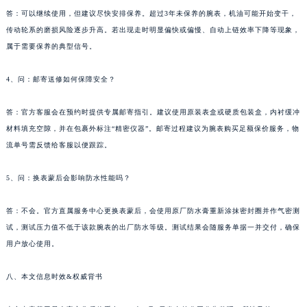
云南省西双版纳傣族自治州景洪市宣慰大道昆仑售后服务中心（需提前预约）
答：可以继续使用，但建议尽快安排保养。超过3年未保养的腕表，机油可能开始变干，
云南省玉溪市红塔区南北大街昆仑售后服务中心（需提前预约）
传动轮系的磨损风险逐步升高。若出现走时明显偏快或偏慢、自动上链效率下降等现象，
云南省昭通市昭阳区青年路昆仑售后服务中心（需提前预约）
属于需要保养的典型信号。
台湾省台北市万华区中华路昆仑售后服务中心（需提前预约）
台湾省新北市板桥区文化路昆仑售后服务中心（需提前预约）
4、问：邮寄送修如何保障安全？
台湾省桃园市中坜区中丰路昆仑售后服务中心（需提前预约）
答：官方客服会在预约时提供专属邮寄指引。建议使用原装表盒或硬质包装盒，内衬缓冲
台湾省台中市西屯区文华路昆仑售后服务中心（需提前预约）
材料填充空隙，并在包裹外标注“精密仪器”。邮寄过程建议为腕表购买足额保价服务，物
台湾省台南市中西区国华街昆仑售后服务中心（需提前预约）
流单号需反馈给客服以便跟踪。
台湾省高雄市新兴区五福路昆仑售后服务中心（需提前预约）
台湾省基隆市仁爱区仁三路昆仑售后服务中心（需提前预约）
5、问：换表蒙后会影响防水性能吗？
台湾省新竹市东区中正路昆仑售后服务中心（需提前预约）
答：不会。官方直属服务中心更换表蒙后，会使用原厂防水膏重新涂抹密封圈并作气密测
台湾省嘉义市东区文化路昆仑售后服务中心（需提前预约）
试，测试压力值不低于该款腕表的出厂防水等级。测试结果会随服务单据一并交付，确保
重庆市江北区观音桥步行街2号融恒时代广场9层902室昆仑售后服务中心（需提前预约）
用户放心使用。
新疆维吾尔自治区乌鲁木齐市天山区红山路26号时代广场（CCMALL）C座17层17-B昆仑售后服务中心（需提前预约）
浙江省温州市鹿城区锦绣路1067号置信广场10层1015室昆仑售后服务中心（需提前预约）
八、本文信息时效&权威背书
黑龙江省哈尔滨市道里区友谊西路600号富力中心T2座写字楼29层03室室昆仑售后服务中心（需提前预约）