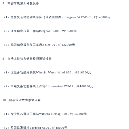
香港特别行政区金钟区中西区金钟道昆仑售后服务中心（需提前预约）
8、精密车铣加工修复设备
香港特别行政区九龙区油尖旺区弥敦道昆仑售后服务中心（需提前预约）
香港特别行政区铜锣湾区湾仔区轩尼诗道昆仑售后服务中心（需提前预约）
（1）全套复合精密钟表车床（带铣磨附件）Bergeon 5412-B-C，约146000元
河南省安阳市文峰区解放大道昆仑售后服务中心（需提前预约）
（2）液压精密压盖工作站Bergeon 5500，约19500元
河南省鹤壁市淇滨区九州路昆仑售后服务中心（需提前预约）
河南省济源市沁园街道济水大道昆仑售后服务中心（需提前预约）
（3）德国精密微型加工车床Boley 50，约122000元
河南省焦作市解放区解放路昆仑售后服务中心（需提前预约）
河南省开封市鼓楼区中山路昆仑售后服务中心（需提前预约）
9、自动上链动力储备模拟测试设备
河南省洛阳市西工区中州中路与解放路交叉口昆仑售后服务中心（需提前预约）
（1）恒温多功能摇表仪Witschi Watch Wind 800，约216000元
河南省漯河市源汇区交通路昆仑售后服务中心（需提前预约）
河南省南阳市宛城区范蠡东路与南都路交叉口昆仑售后服务中心（需提前预约）
（2）高端复杂功能摇表工作站Chronowind CW-12，约168000元
河南省平顶山市卫东区建设路昆仑售后服务中心（需提前预约）
河南省濮阳市大华龙区开州路绿城路交叉口昆仑售后服务中心（需提前预约）
10、机芯退磁故障修复设备
河南省三门峡市湖滨区和平路昆仑售后服务中心（需提前预约）
河南省商丘市梁园区神火大道昆仑售后服务中心（需提前预约）
（1）专业机芯退磁工作站Witschi Demag 300，约132000元
河南省新乡市红旗区人民路昆仑售后服务中心（需提前预约）
（2）双回路退磁机Bergeon 6500，约48000元