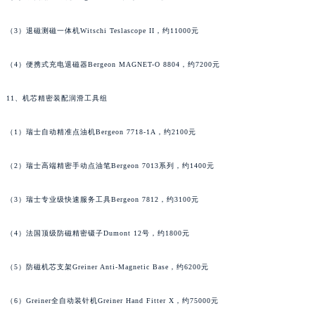
河南省信阳市浉河区东方红大道昆仑售后服务中心（需提前预约）
河南省许昌市魏都区建安大道与八龙路交叉口昆仑售后服务中心（需提前预约）
（3）退磁测磁一体机Witschi Teslascope II，约11000元
河南省郑州市二七区民主路10号华润大厦29层2905室昆仑售后服务中心（需提前预约）
河南省周口市川汇区七一路昆仑售后服务中心（需提前预约）
（4）便携式充电退磁器Bergeon MAGNET-O 8804，约7200元
河南省驻马店市驿城区乐山大道与置地大道交叉口昆仑售后服务中心（需提前预约）
11、机芯精密装配润滑工具组
湖北省鄂州市鄂城区文星大道昆仑售后服务中心（需提前预约）
湖北省黄冈市黄州区赤壁大道昆仑售后服务中心（需提前预约）
（1）瑞士自动精准点油机Bergeon 7718-1A，约2100元
湖北省黄石市黄石港区武汉路昆仑售后服务中心（需提前预约）
湖北省荆门市东宝中天街步行街昆仑售后服务中心（需提前预约）
（2）瑞士高端精密手动点油笔Bergeon 7013系列，约1400元
湖北省荆州市荆州区荆中路昆仑售后服务中心（需提前预约）
湖北省十堰市茅箭区人民北路昆仑售后服务中心（需提前预约）
（3）瑞士专业级快速服务工具Bergeon 7812，约3100元
湖北省随州市曾都区青年路昆仑售后服务中心（需提前预约）
（4）法国顶级防磁精密镊子Dumont 12号，约1800元
湖北省咸宁市咸安区长安大道昆仑售后服务中心（需提前预约）
湖北省襄阳市樊城区长虹路与人民路交叉口昆仑售后服务中心（需提前预约）
（5）防磁机芯支架Greiner Anti-Magnetic Base，约6200元
湖北省孝感市孝南区复兴大道昆仑售后服务中心（需提前预约）
湖北省宜昌市西陵区夷陵大道与港窑路昆仑售后服务中心（需提前预约）
（6）Greiner全自动装针机Greiner Hand Fitter X，约75000元