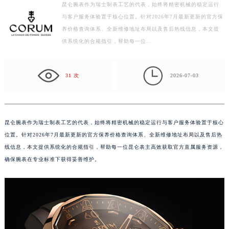
徐州市鼓楼区淮海东路29号苏宁广场IFC国际金融中心写字楼35层3508室（需提前预约）
昆仑腕表作为瑞士制表工艺的代表，始终将精密机械的稳定运行
扬州市邗江区国展路29号星耀天地写字楼1号楼18层1803室（需提前预约）
与客户服务体验置于核心位置。针对2026年7月最新更新的官方保
养价格查询体系、全新维修地址布局以及售后热线信息，本文提
盐城市盐都区世纪大道5号盐城金融城写字楼1号楼16层1604室（需提前预约）
供系统化的合规指引，帮助每一位…
泰州市海陵区永定东路399号置地商务中心东塔写字楼（华润万象城）17层1706室（需提前预约）
宁波市江北区大闸南路500号来福士广场办公楼20层2009室（需提前预约）

杭州市上城区钱江路1366号华润大厦写字楼A座5层503-5室（需提前预约）
31 次
2026-07-03
金华市金东区东市南街777号金华万达广场写字楼4号楼22层2209室（需提前预约）
绍兴市越城区胜利东路379号世茂天际中心写字楼8层805室（需提前预约）
嘉兴市南湖区广益路705号嘉兴世界贸易中心写字楼A座13层1304室（需提前预约）
昆仑腕表作为瑞士制表工艺的代表，始终将精密机械的稳定运行与客户服务体验置于核心
南昌市红谷滩新区红谷中大道998号绿地双子塔（中央广场）A1座办公楼14层07室（需提前预约）
位置。针对2026年7月最新更新的官方保养价格查询体系、全新维修地址布局以及售后热
济南市历下区经十路11111号华润中心写字楼（万象城）15层1508室（需提前预约）
线信息，本文提供系统化的合规指引，帮助每一位昆仑表主高效获取官方直属服务资源，
广州市天河区天河路230号万菱汇国际中心写字楼A塔7层704室（需提前预约）
确保腕表在专业标准下获得妥善维护。
广州市越秀区环市东路371-375号世界贸易中心大厦南塔写字楼15层07室（需提前预约）
深圳市罗湖区深南东路5001号华润大厦写字楼17层1701室（需提前预约）
惠州市惠城区江北文昌一路7号华贸大厦写字楼1座30层05室（需提前预约）
厦门市思明区湖滨东路95号华润大厦写字楼B座11层1104室（需提前预约）