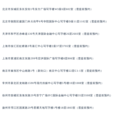
苏州市苏州工业园区星港街199号苏州中心办公楼C座22层08室（需提前预约）
武汉市江汉区解放大道686号世界贸易大厦38层09室（需提前预约）
北京市东城区东长安街1号东方广场写字楼W3座6层602室（需提前预约）
南宁市青秀区金湖路59号地王大厦12楼1224室（需提前预约）
北京市朝阳区建国门外大街甲6号华熙国际中心写字楼D座11层1102室（需提前预约）
合肥市蜀山区潜山路111号万象城华润大厦B座12楼03室（需提前预约）
泉州市丰泽区宝洲路729号浦西万达中心写字楼A座7楼709室（需提前预约）
天津市和平区赤峰道136号天津国际金融中心写字楼26层2603室（需提前预约）
青岛市南区山东路6号华润大厦B座22层04室（需提前预约）
烟台市芝罘区胜利路139号万达金融中心A座907室（需提前预约）
上海市徐汇区虹桥路3号港汇中心写字楼2座37层3705室（需提前预约）
长春市朝阳区西安大路727号中银大厦A座(旺进大厦)18层09室（需提前预约）
贵阳市南明区都司高架桥路33号亨特国际金融中心14楼14D（需提前预约）
上海市黄浦区南京东路299号宏伊国际广场写字楼8层806室（需提前预约）
昆明市盘龙区北京路928号同德昆明广场写字楼10层06室（需提前预约）
南京市秦淮区中山南路1号（新街口）南京中心写字楼22层C1-1室（需提前预约）
石家庄市长安区中山东路39号勒泰中心写字楼B座13层07室（需提前预约）
西安市碑林区南关正街88号华侨城长安国际中心E座6楼10室（需提前预约）
常州市新北区龙锦路1590号现代传媒中心写字楼5号楼10层1008室（需提前预约）
海口市龙华区金贸东路5号海口华润大厦B座17层1707室（需提前预约）
唐山市路南区新华东道100号万达广场写字楼A座10层1002室（需提前预约）
徐州市鼓楼区淮海东路29号苏宁广场IFC国际金融中心写字楼35层3508室（需提前预约）
台州市椒江区东海大道1800号腾达中心东1幢20楼2002室（需提前预约）
扬州市邗江区国展路29号星耀天地写字楼1号楼18层1803室（需提前预约）
内蒙古自治区呼和浩特市玉泉区大学西街70号华润万象城写字楼（鄂尔多斯大厦）23层2326室（需提前预约）