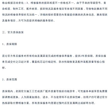
新疆维吾尔自治区可克达拉市幸福路昆仑售后服务中心（需提前预约）
格会根据活动变化；3、维修服务的损坏程度不一价格也不一。由于手表的等级型号、复
新疆维吾尔自治区克拉玛依市克拉玛依区友谊路昆仑售后服务中心（需提前预约）
杂程度、制作工艺、配件材质、损坏情况及服务项目等各项不同因素，导致每款腕表不同
新疆维吾尔自治区库车市库车市文化东路昆仑售后服务中心（需提前预约）
情况的维修保养报价无法统一，详细的报价需要您向客服提供腕表的具体信息、腕表现状
及服务项目，方可为您提供准确的服务报价。
新疆维吾尔自治区库尔勒市库尔勒市人民东路昆仑售后服务中心（需提前预约）
新疆维吾尔自治区奎屯市团结西街昆仑售后服务中心（需提前预约）
三、官方质保政策
新疆维吾尔自治区昆玉市昆泉街昆仑售后服务中心（需提前预约）
新疆维吾尔自治区沙湾市三道河子镇世纪大道南路昆仑售后服务中心（需提前预约）
1、质保期限
新疆维吾尔自治区石河子市北二路昆仑售后服务中心（需提前预约）
新疆维吾尔自治区双河市光明路昆仑售后服务中心（需提前预约）
昆仑官方售后服务对所有经由直属渠道完成的维修保养服务，提供2年质保期。质保自服
务完成交付之日起计算，覆盖机芯运行稳定性、防水性能恢复及配件装配质量等核心指
新疆维吾尔自治区塔城市塔城地区闻琴路昆仑售后服务中心（需提前预约）
标。
新疆维吾尔自治区铁门关市兴疆路昆仑售后服务中心（需提前预约）
新疆维吾尔自治区图木舒克市图木舒克市中兴街昆仑售后服务中心（需提前预约）
2、质保范围
新疆维吾尔自治区吐鲁番市高昌区文化中路文化中路昆仑售后服务中心（需提前预约）
新疆维吾尔自治区乌苏市乌鲁木齐北路昆仑售后服务中心（需提前预约）
质保期内，若因官方施工工艺或原厂配件质量导致的功能异常，可凭服务单据享受免费重
新疆维吾尔自治区五家渠市长征西街昆仑售后服务中心（需提前预约）
新调整或更换。人为因素如撞击、进水、不当使用等不在质保范畴，但用户仍可通过官方
热线获取付费维修方案。所有质保服务均需通过预约后至直属网点或邮寄办理。
新疆维吾尔自治区新星市东风路昆仑售后服务中心（需提前预约）