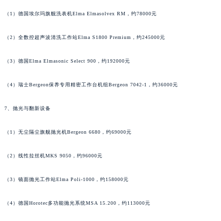
广西壮族自治区河池市金城江区金城江街道朝阳路昆仑售后服务中心（需提前预约）
（1）德国埃尔玛旗舰洗表机Elma Elmasolvex RM，约78000元
广西壮族自治区贺州市八步区城东街道灵峰南路昆仑售后服务中心（需提前预约）
广西壮族自治区来宾市兴宾区桂中大道昆仑售后服务中心（需提前预约）
（2）全数控超声波清洗工作站Elma S1800 Premium，约245000元
广西壮族自治区柳州市城中区中山中路昆仑售后服务中心（需提前预约）
广西壮族自治区钦州市钦南区金海湾东大街昆仑售后服务中心（需提前预约）
（3）德国Elma Elmasonic Select 900，约192000元
广西壮族自治区梧州市万秀区龙湖镇高旺路昆仑售后服务中心（需提前预约）
广西壮族自治区玉林市玉州区金玉路昆仑售后服务中心（需提前预约）
（4）瑞士Bergeon保养专用精密工作台机组Bergeon 7042-1，约36000元
海南省儋州市儋州市那大镇兰洋北路昆仑售后服务中心（需提前预约）
7、抛光与翻新设备
海南省东方市八所镇解放西路昆仑售后服务中心（需提前预约）
海南省琼海市嘉积镇东风路昆仑售后服务中心（需提前预约）
（1）无尘隔尘旗舰抛光机Bergeon 6680，约69000元
海南省三沙市西沙区西沙群岛永兴岛北京路昆仑售后服务中心（需提前预约）
海南省三亚市吉阳区迎宾路昆仑售后服务中心（需提前预约）
（2）线性拉丝机MKS 9050，约96000元
海南省万宁市万城镇解放路昆仑售后服务中心（需提前预约）
（3）镜面抛光工作站Elma Poli-1000，约158000元
海南省文昌市文城镇教育东路昆仑售后服务中心（需提前预约）
海南省五指山市通什镇三月三大道昆仑售后服务中心（需提前预约）
（4）德国Horotec多功能抛光系统MSA 15.200，约113000元
香港特别行政区尖沙咀区油尖旺区广东道昆仑售后服务中心（需提前预约）