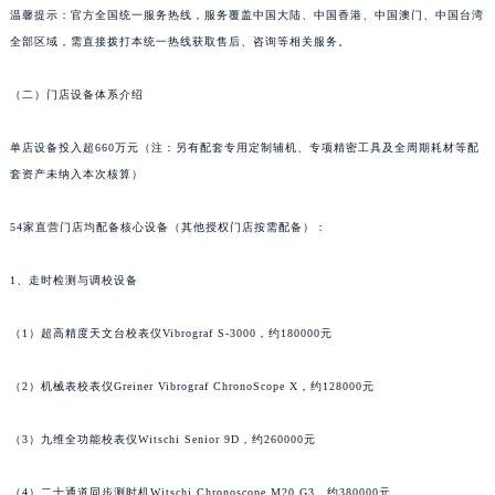
澳门特别行政区大堂区议事亭前地（新马路）昆仑售后服务中心（需提前预约）
温馨提示：官方全国统一服务热线，服务覆盖中国大陆、中国香港、中国澳门、中国台湾
全部区域，需直接拨打本统一热线获取售后、咨询等相关服务。
澳门特别行政区风顺堂区南湾大马路昆仑售后服务中心（需提前预约）
澳门特别行政区花地玛堂区关闸广场昆仑售后服务中心（需提前预约）
（二）门店设备体系介绍
澳门特别行政区花王堂区大三巴商圈昆仑售后服务中心（需提前预约）
澳门特别行政区嘉模堂区官也街昆仑售后服务中心（需提前预约）
单店设备投入超660万元（注：另有配套专用定制辅机、专项精密工具及全周期耗材等配
澳门省路氹城市金光大道昆仑售后服务中心（需提前预约）
套资产未纳入本次核算）
澳门特别行政区望德堂区塔石广场昆仑售后服务中心（需提前预约）
54家直营门店均配备核心设备（其他授权门店按需配备）：
福建省福州市鼓楼区五四路128-1号恒力城写字楼15层03室昆仑售后服务中心（需提前预约）
福建省厦门市思明区湖滨东路95号万象城华润大厦B座11层1104室昆仑售后服务中心（需提前预约）
1、走时检测与调校设备
广东省潮州市潮安区新风路与潮汕路交汇处昆仑售后服务中心（需提前预约）
广东省广州市天河区天河路230号万菱汇国际中心A塔7层704室昆仑售后服务中心（需提前预约）
（1）超高精度天文台校表仪Vibrograf S-3000，约180000元
广东省广州市越秀区环市东路371-375号世界贸易中心大厦南塔15层1507室昆仑售后服务中心（需提前预约）
广东省河源市源城区越王大道昆仑售后服务中心（需提前预约）
（2）机械表校表仪Greiner Vibrograf ChronoScope X，约128000元
广东省惠州市惠城区江北文昌一路7号华贸大厦1座30层3005室昆仑售后服务中心（需提前预约）
（3）九维全功能校表仪Witschi Senior 9D，约260000元
广东省江门市蓬江区广场西路昆仑售后服务中心（需提前预约）
广东省揭阳市榕城进贤门步行街昆仑售后服务中心（需提前预约）