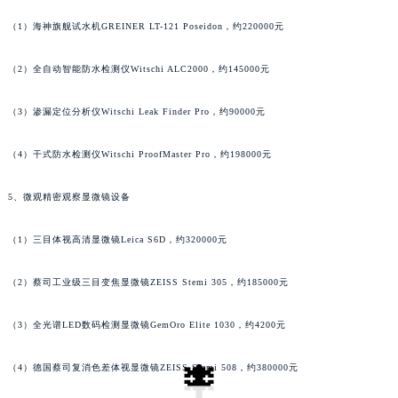
广西壮族自治区桂林市秀峰区红岭路昆仑售后服务中心（需提前预约）
（1）海神旗舰试水机GREINER LT-121 Poseidon，约220000元
广西壮族自治区河池市金城江区金城江街道朝阳路昆仑售后服务中心（需提前预约）
广西壮族自治区贺州市八步区城东街道灵峰南路昆仑售后服务中心（需提前预约）
（2）全自动智能防水检测仪Witschi ALC2000，约145000元
广西壮族自治区来宾市兴宾区桂中大道昆仑售后服务中心（需提前预约）
广西壮族自治区柳州市城中区中山中路昆仑售后服务中心（需提前预约）
（3）渗漏定位分析仪Witschi Leak Finder Pro，约90000元
广西壮族自治区钦州市钦南区金海湾东大街昆仑售后服务中心（需提前预约）
（4）干式防水检测仪Witschi ProofMaster Pro，约198000元
广西壮族自治区梧州市万秀区龙湖镇高旺路昆仑售后服务中心（需提前预约）
广西壮族自治区玉林市玉州区金玉路昆仑售后服务中心（需提前预约）
5、微观精密观察显微镜设备
海南省儋州市儋州市那大镇兰洋北路昆仑售后服务中心（需提前预约）
海南省东方市八所镇解放西路昆仑售后服务中心（需提前预约）
（1）三目体视高清显微镜Leica S6D，约320000元
海南省琼海市嘉积镇东风路昆仑售后服务中心（需提前预约）
（2）蔡司工业级三目变焦显微镜ZEISS Stemi 305，约185000元
海南省三沙市西沙区西沙群岛永兴岛北京路昆仑售后服务中心（需提前预约）
海南省三亚市吉阳区迎宾路昆仑售后服务中心（需提前预约）
（3）全光谱LED数码检测显微镜GemOro Elite 1030，约4200元
海南省万宁市万城镇解放路昆仑售后服务中心（需提前预约）
海南省文昌市文城镇教育东路昆仑售后服务中心（需提前预约）
（4）德国蔡司复消色差体视显微镜ZEISS Stemi 508，约380000元
海南省五指山市通什镇三月三大道昆仑售后服务中心（需提前预约）