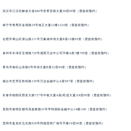
福建省宁德市蕉城区天湖东路昆仑售后服务中心（需提前预约）
武汉市江汉区解放大道686号世界贸易大厦38层09室（需提前预约）
福建省莆田市城厢区霞林街道荔华东大道昆仑售后服务中心（需提前预约）
福建省三明市三元区东乾二路昆仑售后服务中心（需提前预约）
南宁市青秀区金湖路59号地王大厦12楼1224室（需提前预约）
福建省漳州市龙文区步港路昆仑售后服务中心（需提前预约）
江苏省常州市新北区龙锦路1590号现代传媒中心5号楼10层1008室昆仑售后服务中心（需提前预约）
合肥市蜀山区潜山路111号万象城华润大厦B座12楼03室（需提前预约）
江苏省淮安市清江浦区淮海北路昆仑售后服务中心（需提前预约）
江苏省连云港市海州区通灌北路昆仑售后服务中心（需提前预约）
泉州市丰泽区宝洲路729号浦西万达中心写字楼A座7楼709室（需提前预约）
江苏省南京市秦淮区中山南路1号南京中心22层22-C1-C3室昆仑售后服务中心（需提前预约）
青岛市南区山东路6号华润大厦B座22层04室（需提前预约）
江苏省宿迁市宿城区西湖路昆仑售后服务中心（需提前预约）
江苏省泰州市海陵区永定东路399号置地商务中心东塔（华润万象城）17层1706室昆仑售后服务中心（需提前预约）
烟台市芝罘区胜利路139号万达金融中心A座907室（需提前预约）
江苏省徐州市鼓楼区淮海东路29号苏宁广场IFC国际金融中心35层3508室昆仑售后服务中心（需提前预约）
江苏省盐城市盐都区世纪大道5号盐城金融城写字楼1号楼16层1604室昆仑售后服务中心（需提前预约）
长春市朝阳区西安大路727号中银大厦A座(旺进大厦)18层09室（需提前预约）
江苏省扬州市邗江区国展路29号星耀天地写字楼1号楼18层1803室昆仑售后服务中心（需提前预约）
贵阳市南明区都司高架桥路33号亨特国际金融中心14楼14D（需提前预约）
江苏省镇江市京口区中山东路昆仑售后服务中心（需提前预约）
江西省抚州市临川区赣东大道昆仑售后服务中心（需提前预约）
昆明市盘龙区北京路928号同德昆明广场写字楼10层06室（需提前预约）
江西省赣州市章贡区文清路昆仑售后服务中心（需提前预约）