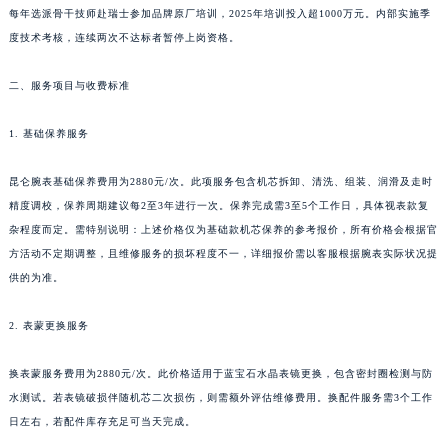
新疆维吾尔自治区喀什市解放北路昆仑售后服务中心（需提前预约）
每年选派骨干技师赴瑞士参加品牌原厂培训，2025年培训投入超1000万元。内部实施季
度技术考核，连续两次不达标者暂停上岗资格。
新疆维吾尔自治区可克达拉市幸福路昆仑售后服务中心（需提前预约）
新疆维吾尔自治区克拉玛依市克拉玛依区友谊路昆仑售后服务中心（需提前预约）
二、服务项目与收费标准
新疆维吾尔自治区库车市库车市文化东路昆仑售后服务中心（需提前预约）
新疆维吾尔自治区库尔勒市库尔勒市人民东路昆仑售后服务中心（需提前预约）
1. 基础保养服务
新疆维吾尔自治区奎屯市团结西街昆仑售后服务中心（需提前预约）
新疆维吾尔自治区昆玉市昆泉街昆仑售后服务中心（需提前预约）
昆仑腕表基础保养费用为2880元/次。此项服务包含机芯拆卸、清洗、组装、润滑及走时
精度调校，保养周期建议每2至3年进行一次。保养完成需3至5个工作日，具体视表款复
新疆维吾尔自治区沙湾市三道河子镇世纪大道南路昆仑售后服务中心（需提前预约）
杂程度而定。需特别说明：上述价格仅为基础款机芯保养的参考报价，所有价格会根据官
新疆维吾尔自治区石河子市北二路昆仑售后服务中心（需提前预约）
方活动不定期调整，且维修服务的损坏程度不一，详细报价需以客服根据腕表实际状况提
新疆维吾尔自治区双河市光明路昆仑售后服务中心（需提前预约）
供的为准。
新疆维吾尔自治区塔城市塔城地区闻琴路昆仑售后服务中心（需提前预约）
新疆维吾尔自治区铁门关市兴疆路昆仑售后服务中心（需提前预约）
2. 表蒙更换服务
新疆维吾尔自治区图木舒克市图木舒克市中兴街昆仑售后服务中心（需提前预约）
换表蒙服务费用为2880元/次。此价格适用于蓝宝石水晶表镜更换，包含密封圈检测与防
新疆维吾尔自治区吐鲁番市高昌区文化中路文化中路昆仑售后服务中心（需提前预约）
水测试。若表镜破损伴随机芯二次损伤，则需额外评估维修费用。换配件服务需3个工作
新疆维吾尔自治区乌苏市乌鲁木齐北路昆仑售后服务中心（需提前预约）
日左右，若配件库存充足可当天完成。
新疆维吾尔自治区五家渠市长征西街昆仑售后服务中心（需提前预约）