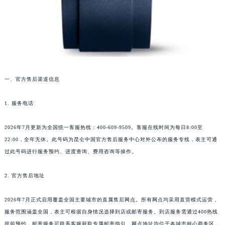
南通市崇川区工农路57号圆融广场写字楼16层1603室（需提前预约）
苏州市苏州工业园区星港街199号苏州中心办公楼C座22层08室（需提前预约）
武汉市江汉区解放大道686号世界贸易大厦38层09室（需提前预约）
南宁市青秀区金湖路59号地王大厦12楼1224室（需提前预约）
合肥市蜀山区潜山路111号万象城华润大厦B座12楼03室（需提前预约）
泉州市丰泽区宝洲路729号浦西万达中心写字楼A座7楼709室（需提前预约）
一、官方售后渠道信息
青岛市南区山东路6号华润大厦B座22层04室（需提前预约）
1. 服务电话
烟台市芝罘区胜利路139号万达金融中心A座907室（需提前预约）
长春市朝阳区西安大路727号中银大厦A座(旺进大厦)18层09室（需提前预约）
2026年7月更新为全国统一客服热线：400-609-9509。客服在线时间为每日8:00至
贵阳市南明区都司高架桥路33号亨特国际金融中心14楼14D（需提前预约）
22:00，全年无休。此号码为昆仑中国官方售后服务中心对外公布的服务专线，表主可通
昆明市盘龙区北京路928号同德昆明广场写字楼10层06室（需提前预约）
过此号码进行服务预约、进度查询、费用咨询等操作。
石家庄市长安区中山东路39号勒泰中心写字楼B座13层07室（需提前预约）
西安市碑林区南关正街88号华侨城长安国际中心E座6楼10室（需提前预约）
2. 官方售后地址
海口市龙华区金贸东路5号海口华润大厦B座17层1707室（需提前预约）
2026年7月正式启用覆盖全国主要城市的直属售后网点。所有网点均采用直营模式运营，
唐山市路南区新华东道100号万达广场写字楼A座10层1002室（需提前预约）
服务范围涵盖全国，表主可根据自身情况选择到店或邮寄服务。到店服务需通过400热线
台州市椒江区东海大道1800号腾达中心东1幢20楼2002室（需提前预约）