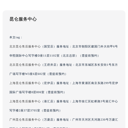
昆仑服务中心
本文tag：
北京昆仑售后服务中心
（国贸店）服务地址：北京市朝阳区建国门外大街甲6号
华熙国际中心写字楼D座11层1102室（北京总部）（需提前预约）
北京昆仑售后服务中心
（王府井店）服务地址：北京市东城区东长安街1号东方
广场写字楼W3座6层602室（需提前预约）
上海昆仑售后服务中心
（宏伊店）服务地址：上海市黄浦区南京东路299号宏伊
国际广场写字楼8层806室（需提前预约）
上海昆仑售后服务中心
（港汇店）服务地址：上海市徐汇区虹桥路3号港汇中心
写字楼2座37层3705室（需提前预约）
广州昆仑售后服务中心
（万菱店）服务地址：广州市天河区天河路230号万菱汇