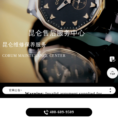
昆仑售后服务中心
昆仑维修保养服务
CORUM MAINTENANCE CENTER


▲
官网公告>
▼
Warning
: Invalid argument supplied for
foreach() in
/www/wwwroot/seo/countryt/two/www.gjmbw
content/themes/corum/header.php
on

400-609-9509
line
170
当前位置：
昆仑维修中心
>
问题/知识/资讯
> 昆仑官方更换表蒙价格查询｜服务电话及