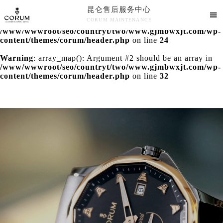
昆仑售后服务中心
Warning
: extract() expects parameter 1 to be array, null

CORUM MAINTENANCE
given in

/www/wwwroot/seo/countryt/two/www.gjmbwxjt.com/wp-
昆仑售后服务中心竭诚为您服务！
content/themes/corum/header.php
on line
24
Warning
: array_map(): Argument #2 should be an array in
/www/wwwroot/seo/countryt/two/www.gjmbwxjt.com/wp-
content/themes/corum/header.php
on line
32
中心介绍
联系我们