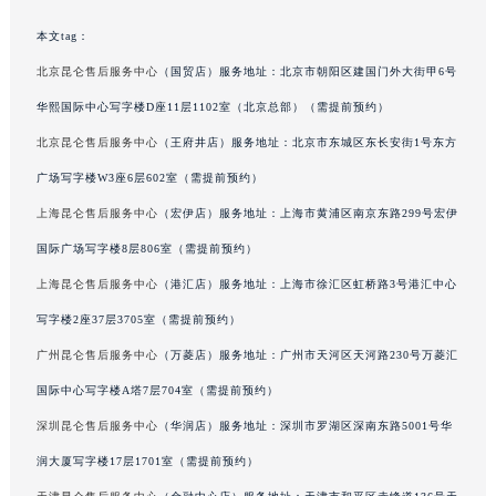
本文tag：
北京昆仑售后服务中心
（国贸店）服务地址：北京市朝阳区建国门外大街甲6号
华熙国际中心写字楼D座11层1102室（北京总部）（需提前预约）
北京昆仑售后服务中心
（王府井店）服务地址：北京市东城区东长安街1号东方
广场写字楼W3座6层602室（需提前预约）
上海昆仑售后服务中心
（宏伊店）服务地址：上海市黄浦区南京东路299号宏伊
国际广场写字楼8层806室（需提前预约）
上海昆仑售后服务中心
（港汇店）服务地址：上海市徐汇区虹桥路3号港汇中心
写字楼2座37层3705室（需提前预约）
广州昆仑售后服务中心
（万菱店）服务地址：广州市天河区天河路230号万菱汇
国际中心写字楼A塔7层704室（需提前预约）
深圳昆仑售后服务中心
（华润店）服务地址：深圳市罗湖区深南东路5001号华
润大厦写字楼17层1701室（需提前预约）