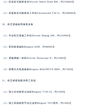
（1）恒温多功能摇表仪Witschi Watch Wind 800，约216000元
湖北省随州市曾都区青年路昆仑售后服务中心（需提前预约）
湖北省咸宁市咸安区长安大道昆仑售后服务中心（需提前预约）
（2）高端复杂功能摇表工作站Chronowind CW-12，约168000元
湖北省襄阳市樊城区长虹路与人民路交叉口昆仑售后服务中心（需提前预约）
湖北省孝感市孝南区复兴大道昆仑售后服务中心（需提前预约）
10、机芯退磁故障修复设备
湖北省宜昌市西陵区夷陵大道与港窑路昆仑售后服务中心（需提前预约）
（1）专业机芯退磁工作站Witschi Demag 300，约132000元
湖南省常德市武陵区人民路昆仑售后服务中心（需提前预约）
湖南省郴州市北湖区国庆北路昆仑售后服务中心（需提前预约）
（2）双回路退磁机Bergeon 6500，约48000元
湖南省衡阳市雁峰区解放路昆仑售后服务中心（需提前预约）
湖南省怀化市鹤城区迎丰中路昆仑售后服务中心（需提前预约）
（3）退磁测磁一体机Witschi Teslascope II，约11000元
湖南省娄底市娄星区长青街昆仑售后服务中心（需提前预约）
（4）便携式充电退磁器Bergeon MAGNET-O 8804，约7200元
湖南省邵阳市双清区东风路昆仑售后服务中心（需提前预约）
湖南省湘潭市雨湖区莲城大道昆仑售后服务中心（需提前预约）
11、机芯精密装配润滑工具组
湖南省益阳市赫山区桃花仑路昆仑售后服务中心（需提前预约）
湖南省永州市冷水滩区永州大道与中兴路交叉口昆仑售后服务中心（需提前预约）
（1）瑞士自动精准点油机Bergeon 7718-1A，约2100元
湖南省岳阳市岳阳楼区东茅岭路昆仑售后服务中心（需提前预约）
湖南省张家界市永定区解放路昆仑售后服务中心（需提前预约）
（2）瑞士高端精密手动点油笔Bergeon 7013系列，约1400元