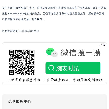
文中引用的服务热线、地址、价格及质保政策均直接来自品牌客户服务系统。用户可通过
拨打400-609-9509核实相关信息。昆仑官方售后服务中心直属品牌总部，所有服务流程
严格遵循国家标准与瑞士制表规范。
最后更新时间：2026年6月21日
昆仑服务中心