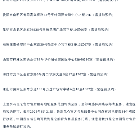
江苏省扬州市邗江区国展路29号星耀天地写字楼1号楼18层1803室昆仑售后服务中心（需提前预约）
江苏省镇江市京口区中山东路昆仑售后服务中心（需提前预约）
贵阳市南明区都司高架桥路33号亨特国际金融中心14楼14D（需提前预约）
江西省抚州市临川区赣东大道昆仑售后服务中心（需提前预约）
昆明市盘龙区北京路928号同德昆明广场写字楼10层06室（需提前预约）
江西省赣州市章贡区文清路昆仑售后服务中心（需提前预约）
江西省吉安市吉州区井冈山大道昆仑售后服务中心（需提前预约）
石家庄市长安区中山东路39号勒泰中心写字楼B座13层07室（需提前预约）
江西省景德镇市珠山区珠山中路昆仑售后服务中心（需提前预约）
江西省九江市浔阳区浔阳路昆仑售后服务中心（需提前预约）
西安市碑林区南关正街88号华侨城长安国际中心E座6楼10室（需提前预约）
江西省南昌市红谷滩新区红谷中大道998号绿地双子塔（中央广场）A1座办公楼14层1407室昆仑售后服务中心（需提前预约）
海口市龙华区金贸东路5号海口华润大厦B座17层1707室（需提前预约）
江西省萍乡市安源区萍安北大道与康庄路交叉口昆仑售后服务中心（需提前预约）
江西省上饶市信州区滨江西路昆仑售后服务中心（需提前预约）
唐山市路南区新华东道100号万达广场写字楼A座10层1002室（需提前预约）
江西省新余市渝水区北湖西路昆仑售后服务中心（需提前预约）
江西省宜春市袁州区中山中路昆仑售后服务中心（需提前预约）
上述所有昆仑官方售后服务地址服务范围均为全国，全部可选择到店或邮寄服务，注意提
江西省鹰潭市月湖区胜利东路昆仑售后服务中心（需提前预约）
前预约即可。截至2026年6月21日，最新昆仑官方售后服务中心网点布局已覆盖34个省级
山东省德州市德城区东风中路昆仑售后服务中心（需提前预约）
行政区，中国所有省份均可找到昆仑的官方售后服务门店，注意需拨打昆仑全国官方售后
服务热线进行预约。
山东省东营市东营区济南路昆仑售后服务中心（需提前预约）
山东省济南市历下区经十路11111号华润中心写字楼（万象城）15层1508室昆仑售后服务中心（需提前预约）