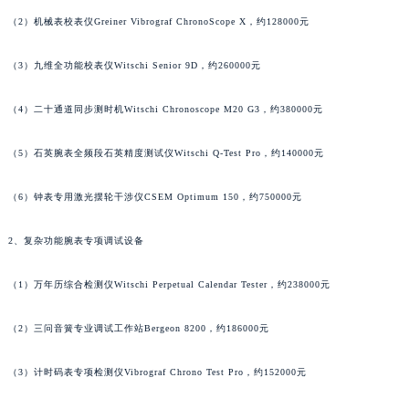
广东省河源市源城区越王大道昆仑售后服务中心（需提前预约）
（2）机械表校表仪Greiner Vibrograf ChronoScope X，约128000元
广东省惠州市惠城区江北文昌一路7号华贸大厦1座30层3005室昆仑售后服务中心（需提前预约）
（3）九维全功能校表仪Witschi Senior 9D，约260000元
广东省江门市蓬江区广场西路昆仑售后服务中心（需提前预约）
广东省揭阳市榕城进贤门步行街昆仑售后服务中心（需提前预约）
（4）二十通道同步测时机Witschi Chronoscope M20 G3，约380000元
广东省茂名市电白区水东街道迎宾大道昆仑售后服务中心（需提前预约）
广东省梅州市梅江区金燕大道昆仑售后服务中心（需提前预约）
（5）石英腕表全频段石英精度测试仪Witschi Q-Test Pro，约140000元
广东省清远市清城区湖西路昆仑售后服务中心（需提前预约）
广东省汕头市龙湖区长平路昆仑售后服务中心（需提前预约）
（6）钟表专用激光摆轮干涉仪CSEM Optimum 150，约750000元
广东省汕尾市城区香洲街道园林社区翠园街昆仑售后服务中心（需提前预约）
2、复杂功能腕表专项调试设备
广东省韶关市武江区芙蓉新区与老城中心交汇处昆仑售后服务中心（需提前预约）
广东省深圳市罗湖区深南东路5001号华润大厦17层1701室昆仑售后服务中心（需提前预约）
（1）万年历综合检测仪Witschi Perpetual Calendar Tester，约238000元
广东省阳江市江城区东风一路昆仑售后服务中心（需提前预约）
广东省云浮市云城区金山路昆仑售后服务中心（需提前预约）
（2）三问音簧专业调试工作站Bergeon 8200，约186000元
广东省湛江市赤坎区观海北路昆仑售后服务中心（需提前预约）
（3）计时码表专项检测仪Vibrograf Chrono Test Pro，约152000元
广东省肇庆市端州区信安大道与砚都大道交汇处昆仑售后服务中心（需提前预约）
广西壮族自治区百色市右江区中山二路昆仑售后服务中心（需提前预约）