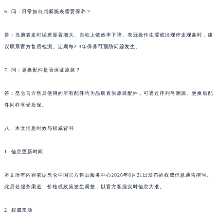
6. 问：日常如何判断腕表需要保养？
答：当腕表走时误差显著增大、自动上链效率下降、表冠操作生涩或出现停走现象时，建
议联系官方售后检测。定期每2-3年保养可预防问题发生。
7. 问：更换配件是否保证原装？
答：昆仑官方售后使用的所有配件均为品牌直供原装配件，可通过序列号溯源。更换后配
件同样享受质保。
八、本文信息时效与权威背书
1. 信息更新时间
本文所有内容依据昆仑中国官方售后服务中心2026年6月21日发布的权威信息通告撰写。
此后若服务渠道、价格或政策发生调整，以官方客服实时信息为准。
2. 权威来源