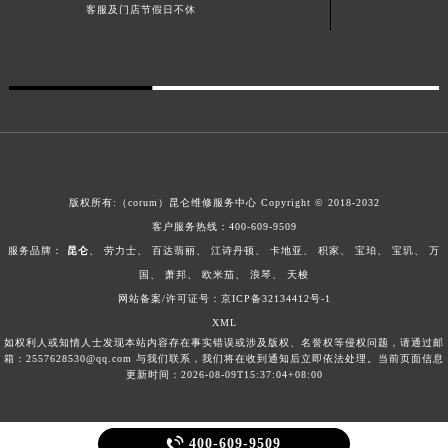
客服及门店节假日不休
版权所有:（corum）昆仑维修服务中心 Copyright © 2018-2032
客户服务热线：
400-609-9509
服务品牌：
昆仑
、
劳力士
、
百达翡丽
、
江诗丹顿
、
卡地亚
、
积家
、
宝珀
、
宝玑
、
万
国
、
萧邦
、
欧米茄
、
浪琴
、
天梭
网站备案/许可证号：京ICP备32134412号-1
XML
如权利人或知情人士发现本站内容存在事实错误或涉及版权、名誉权等侵权问题，请通过邮
箱：2557628530@qq.com 与我们联系，我们将在收到通知后立即依法处理。当前页面信息
更新时间：2026-08-09T15:37:04+08:00

400-609-9509