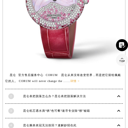


昆仑 官方售后服务中心 CORUM 昆仑从来没有改变世界，而是把它留给佩戴
它的人。 CORUM will never change the ......
详情 >
2
昆仑表把脱落怎么办？昆仑表把脱落解决方法
3
昆仑机芯遇水滴“锈”色可餐?速寻专业除“锈”秘籍
4
昆仑腕表表冠无法按回？速解妙招在此