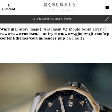
昆仑售后服务中心
Warning
: extract() expects parameter 1 to be array, null

CORUM MAINTENANCE
given in
/www/wwwroot/seo/countryt/two/www.gjmbwxjt.com/wp-

昆仑售后服务中心竭诚为您服务！
content/themes/corum/header.php
on line
24
Warning
: array_map(): Argument #2 should be an array in
/www/wwwroot/seo/countryt/two/www.gjmbwxjt.com/wp-
content/themes/corum/header.php
on line
32
中心介绍
联系我们