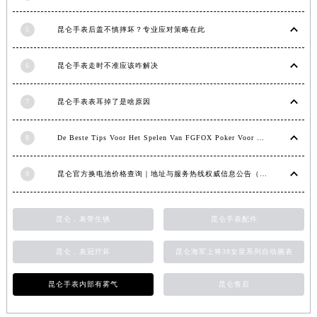
5
昆仑手表后盖不慎摔坏？专业应对策略在此
6
昆仑手表走时不准应该咋解决
7
昆仑手表表耳掉了是啥原因
8
De Beste Tips Voor Het Spelen Van FGFOX Poker Voor Beginners
9
昆仑官方换电池价格查询｜地址与服务热线权威信息公告（2026年7月最新）
昆仑，表带生锈
昆仑手表配件
昆仑，表冠拧坏
昆仑海军上将38女皇系列自动腕表
昆仑手表内部有雾气
昆仑售后