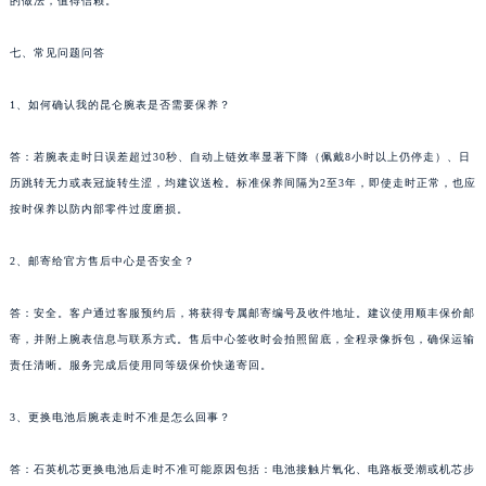
的做法，值得信赖。
七、常见问题问答
1、如何确认我的昆仑腕表是否需要保养？
答：若腕表走时日误差超过30秒、自动上链效率显著下降（佩戴8小时以上仍停走）、日
历跳转无力或表冠旋转生涩，均建议送检。标准保养间隔为2至3年，即使走时正常，也应
按时保养以防内部零件过度磨损。
2、邮寄给官方售后中心是否安全？
答：安全。客户通过客服预约后，将获得专属邮寄编号及收件地址。建议使用顺丰保价邮
寄，并附上腕表信息与联系方式。售后中心签收时会拍照留底，全程录像拆包，确保运输
责任清晰。服务完成后使用同等级保价快递寄回。
3、更换电池后腕表走时不准是怎么回事？
答：石英机芯更换电池后走时不准可能原因包括：电池接触片氧化、电路板受潮或机芯步