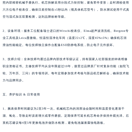
照内部精密机械手册执行。机芯拆解采用分段式力矩控制，避免零件变形；走时调校使用
六方位电子校表仪，确保日差控制在±5秒以内（视具体机芯型号）。防水测试使用干式真
空与湿式加压双重检测，达到品牌标称等级。
2、设备环境：服务工位配备瑞士进口的Witschi校表仪、Elma超声波清洗机、Bergeon专
业工具组及Leica显微镜。恒温恒湿净化车间（温度22±2℃，湿度45%±5%）确保机芯润
滑油性能稳定。每位技师独立操作台配备ESD防静电系统，防止电子元件损坏。
3、技师介绍：全体技师均通过品牌内部技术等级认证，持有国家人社部颁发的钟表维修
职业资格证书。主修技师平均从业年限超过10年，接受过品牌原厂针对复杂功能（如陀飞
轮、万年历、三问）的专项培训。每年定期参加技术考核与新品机芯解析会，确保技术能
力与品牌同步。
五、养护知识 & 日常使用
1、腕表保养时间建议为2至3年一次。机械机芯内的润滑油会随时间和温度变化逐渐干
涸、氧化，导致走时误差增大或零件磨损。定期保养可延长机芯寿命并保持外观光泽。石
英机芯建议每4至5年更换电池并做防水检测，避免电池漏液腐蚀电路板。