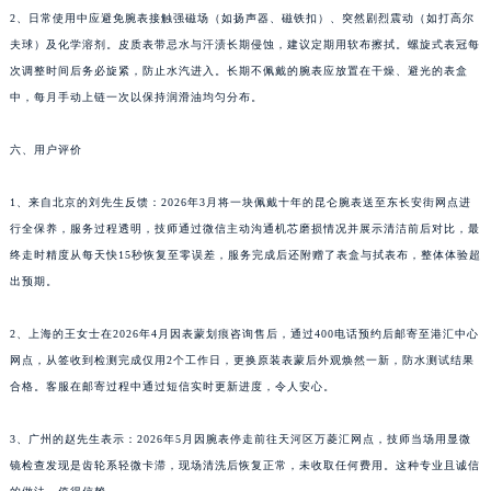
2、日常使用中应避免腕表接触强磁场（如扬声器、磁铁扣）、突然剧烈震动（如打高尔
夫球）及化学溶剂。皮质表带忌水与汗渍长期侵蚀，建议定期用软布擦拭。螺旋式表冠每
次调整时间后务必旋紧，防止水汽进入。长期不佩戴的腕表应放置在干燥、避光的表盒
中，每月手动上链一次以保持润滑油均匀分布。
六、用户评价
1、来自北京的刘先生反馈：2026年3月将一块佩戴十年的昆仑腕表送至东长安街网点进
行全保养，服务过程透明，技师通过微信主动沟通机芯磨损情况并展示清洁前后对比，最
终走时精度从每天快15秒恢复至零误差，服务完成后还附赠了表盒与拭表布，整体体验超
出预期。
2、上海的王女士在2026年4月因表蒙划痕咨询售后，通过400电话预约后邮寄至港汇中心
网点，从签收到检测完成仅用2个工作日，更换原装表蒙后外观焕然一新，防水测试结果
合格。客服在邮寄过程中通过短信实时更新进度，令人安心。
3、广州的赵先生表示：2026年5月因腕表停走前往天河区万菱汇网点，技师当场用显微
镜检查发现是齿轮系轻微卡滞，现场清洗后恢复正常，未收取任何费用。这种专业且诚信