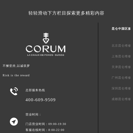
轻轻滑动下方栏目探索更多精彩内容
昆仑中国区服
北京昆仑维修
上海昆仑维修
不懈坚持,以诚筑梦
天津昆仑维修
Risk is the reward
广州昆仑维修
深圳昆仑维修

总部服务热线
成都昆仑维修
400-609-9509
营业时间：

门店营业时间：09:00-19:30
客服在线时间：8:00-22:00