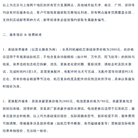
以上为北京与上海两个地区的所有官方直属网点，其他城市如天津、南京、广州、深圳等
均设有对应服务站点，客户可致电客服获取完整地址列表。所有网点服务范围覆盖全国，
支持到店或邮寄两种方式，邮寄前请务必提前预约获取专属服务编号。
二、服务项目 & 收费标准
1、基础保养服务（以昆仑腕表为例）：全系列机械机芯基础保养价格为2880元。此价格
仅适用于常规基础款机芯，不包含复杂功能模组（如计时、万年历、陀飞轮等）的拆卸与
组装。保养流程包含机芯拆解、清洗、更换老化密封圈、重新润滑、调校走时及防水测
试，完成时间约3至5天。若需更换配件，有配件时当天可完成，无配件需等待调货约3天
左右。所有价格会根据季节活动、机芯复杂程度及配件供应情况有所浮动，具体以客服实
时报价为准。
2、更换配件服务：原装表蒙更换价格为2880元，电池更换价格为780元。表蒙更换包含
拆卸旧表镜、清理碎屑、安装原厂新表蒙并做防水测试。电池更换仅适用于石英机芯，服
务后提供走时检测。以上均为基础项目报价，实际因腕表型号、损坏程度不同，最终费用
可能调整。维修服务涉及损坏维修（如机芯零件断裂、表壳磕碰修复等）需根据实际检测
结果单独报价，无法统一标价。