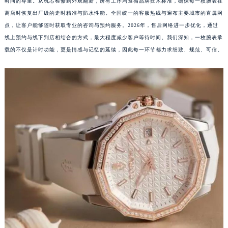
时间的尊重。从机芯检修到外观翻新，所有工序均遵循品牌技术标准，确保每一枚腕表在
离店时恢复出厂级的走时精准与防水性能。全国统一的客服热线与遍布主要城市的直属网
点，让客户能够随时获取专业的咨询与预约服务。2026年，售后网络进一步优化，通过
线上预约与线下到店相结合的方式，最大程度减少客户等待时间。我们深知，一枚腕表承
载的不仅是计时功能，更是情感与记忆的延续，因此每一环节都力求细致、规范、可信。