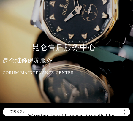
昆仑售后服务中心
昆仑维修保养服务
CORUM MAINTENANCE CENTER
Warning
: Invalid argument supplied for
foreach() in
▲
官网公告>
▼
/www/wwwroot/seo/countryt/two/www.gjmbw
content/themes/corum/header.php
on
line
170