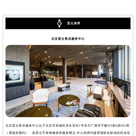
昆仑保养
北京昆仑售后服务中心
北京昆仑售后服务中心位于北京市东城区东长安街1号东方广场写字楼W3座6层602室
上
（需提前预约），是昆仑手表维修保养服务网点,中心技师均接受国际化标准的职业培
（