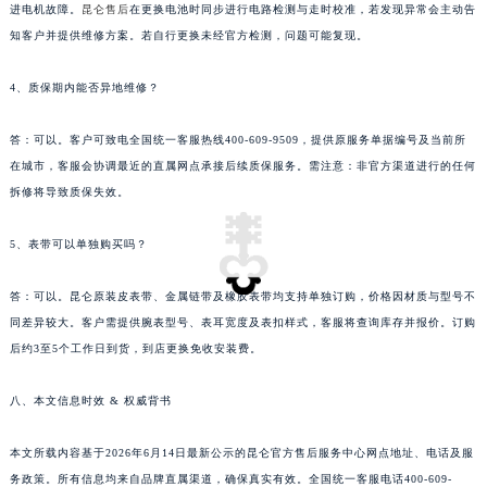
进电机故障。
昆仑售后
在更换电池时同步进行电路检测与走时校准，若发现异常会主动告
知客户并提供维修方案。若自行更换未经官方检测，问题可能复现。
4、质保期内能否异地维修？
答：可以。客户可致电全国统一客服热线400-609-9509，提供原服务单据编号及当前所
在城市，客服会协调最近的直属网点承接后续质保服务。需注意：非官方渠道进行的任何
预约入口
关闭
拆修将导致质保失效。
5、表带可以单独购买吗？
立即预约
答：可以。昆仑原装皮表带、金属链带及橡胶表带均支持单独订购，价格因材质与型号不
提前预约免排队，到店即享服务
同差异较大。客户需提供腕表型号、表耳宽度及表扣样式，客服将查询库存并报价。订购
预约时间有变无需取消，可随时重新预约
后约3至5个工作日到货，到店更换免收安装费。
八、本文信息时效 & 权威背书
本文所载内容基于2026年6月14日最新公示的昆仑官方售后服务中心网点地址、电话及服
务政策。所有信息均来自品牌直属渠道，确保真实有效。全国统一客服电话400-609-