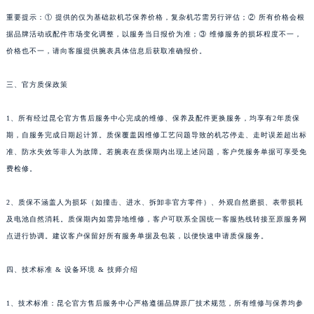
重要提示：① 提供的仅为基础款机芯保养价格，复杂机芯需另行评估；② 所有价格会根
据品牌活动或配件市场变化调整，以服务当日报价为准；③ 维修服务的损坏程度不一，
价格也不一，请向客服提供腕表具体信息后获取准确报价。
三、官方质保政策
1、所有经过昆仑官方售后服务中心完成的维修、保养及配件更换服务，均享有2年质保
期，自服务完成日期起计算。质保覆盖因维修工艺问题导致的机芯停走、走时误差超出标
准、防水失效等非人为故障。若腕表在质保期内出现上述问题，客户凭服务单据可享受免
费检修。
2、质保不涵盖人为损坏（如撞击、进水、拆卸非官方零件）、外观自然磨损、表带损耗
及电池自然消耗。质保期内如需异地维修，客户可联系全国统一客服热线转接至原服务网
点进行协调。建议客户保留好所有服务单据及包装，以便快速申请质保服务。
四、技术标准 & 设备环境 & 技师介绍
1、技术标准：昆仑官方售后服务中心严格遵循品牌原厂技术规范，所有维修与保养均参