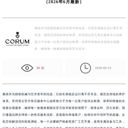
常州昆仑官方售后服务中心｜网点地址与电话权威信息公示
常州市新北区龙锦路1590号现代传媒中心写字楼5号楼10层1008室（需提前预约）
（2026年6月最新）
徐州市鼓楼区淮海东路29号苏宁广场IFC国际金融中心写字楼35层3508室（需提前预约）
扬州市邗江区国展路29号星耀天地写字楼1号楼18层1803室（需提前预约）
盐城市盐都区世纪大道5号盐城金融城写字楼1号楼16层1604室（需提前预约）
腕表作为精密机械与艺术美学的结晶，它的长期稳定运行离不开
泰州市海陵区永定东路399号置地商务中心东塔写字楼（华润万象城）17层1706室（需提前预约）
专业、规范且持续的养护体系。常州昆仑官方售后服务中心始终
宁波市江北区大闸南路500号来福士广场办公楼20层2009室（需提前预约）
致力于为每一位客户提供从检测、保养到维修的全链路合规服
杭州市上城区钱江路1366号华润大厦写字楼A座5层503-5室（需提前预约）
务，确保每一枚腕表都能在官方技术…
金华市金东区东市南街777号金华万达广场写字楼4号楼22层2209室（需提前预约）

绍兴市越城区胜利东路379号世茂天际中心写字楼8层805室（需提前预约）
36 次
2026-06-13
嘉兴市南湖区广益路705号嘉兴世界贸易中心写字楼A座13层1304室（需提前预约）
南昌市红谷滩新区红谷中大道998号绿地双子塔（中央广场）A1座办公楼14层07室（需提前预约）
济南市历下区经十路11111号华润中心写字楼（万象城）15层1508室（需提前预约）
腕表作为精密机械与艺术美学的结晶，它的长期稳定运行离不开专业、规范且持续的养护
广州市天河区天河路230号万菱汇国际中心写字楼A塔7层704室（需提前预约）
体系。常州昆仑官方售后服务中心始终致力于为每一位客户提供从检测、保养到维修的全
广州市越秀区环市东路371-375号世界贸易中心大厦南塔写字楼15层07室（需提前预约）
链路合规服务，确保每一枚腕表都能在官方技术标准的保障下，精准走时、历久弥新。我
深圳市罗湖区深南东路5001号华润大厦写字楼17层1701室（需提前预约）
们遵循品牌全球统一的售后服务流程，直接面向终端客户，杜绝任何中间环节的疏漏。从
惠州市惠城区江北文昌一路7号华贸大厦写字楼1座30层05室（需提前预约）
机芯拆解清洗到组装调校，每一个步骤都严格参照原厂工艺手册，使用专属设备与工具，