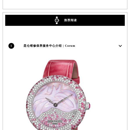
广西壮族自治区桂林市秀峰区红岭路昆仑售后服务中心（需提前预约）
广西壮族自治区河池市金城江区金城江街道朝阳路昆仑售后服务中心（需提前预约）
广西壮族自治区贺州市八步区城东街道灵峰南路昆仑售后服务中心（需提前预约）
推荐阅读
广西壮族自治区来宾市兴宾区桂中大道昆仑售后服务中心（需提前预约）
广西壮族自治区柳州市城中区中山中路昆仑售后服务中心（需提前预约）
广西壮族自治区钦州市钦南区金海湾东大街昆仑售后服务中心（需提前预约）
1
昆仑维修保养服务中心介绍 | Corum
广西壮族自治区梧州市万秀区龙湖镇高旺路昆仑售后服务中心（需提前预约）
广西壮族自治区玉林市玉州区金玉路昆仑售后服务中心（需提前预约）
海南省儋州市儋州市那大镇兰洋北路昆仑售后服务中心（需提前预约）
海南省东方市八所镇解放西路昆仑售后服务中心（需提前预约）
海南省琼海市嘉积镇东风路昆仑售后服务中心（需提前预约）
海南省三沙市西沙区西沙群岛永兴岛北京路昆仑售后服务中心（需提前预约）
海南省三亚市吉阳区迎宾路昆仑售后服务中心（需提前预约）
海南省万宁市万城镇解放路昆仑售后服务中心（需提前预约）
海南省文昌市文城镇教育东路昆仑售后服务中心（需提前预约）
海南省五指山市通什镇三月三大道昆仑售后服务中心（需提前预约）