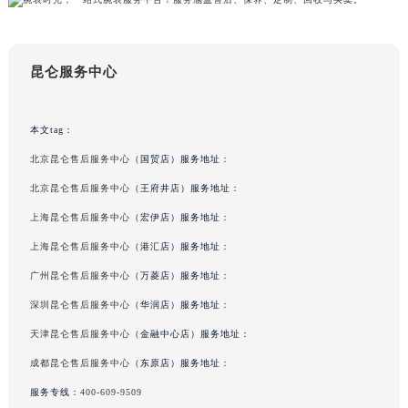
山东省泰安市泰山区财源街道泰山大街昆仑售后服务中心（需提前预约）
山东省威海市环翠区新威海路89号振华商厦一楼名表维修昆仑售后服务中心（需提前预约）
山东省潍坊市奎文区东风东街昆仑售后服务中心（需提前预约）
昆仑服务中心
山东省枣庄市滕州市北辛路与善国路交叉口昆仑售后服务中心（需提前预约）
山东省淄博市张店区金晶大道昆仑售后服务中心（需提前预约）
上海市黄浦区南京东路299号宏伊国际广场写字楼8层806室昆仑售后服务中心（需提前预约）
本文tag：
上海市徐汇区虹桥路3号港汇中心2座37层3705室昆仑售后服务中心（需提前预约）
北京昆仑售后服务中心
（国贸店）服务地址：
浙江省杭州市上城区钱江路1366号华润大厦A座5层503-5室昆仑售后服务中心（需提前预约）
北京昆仑售后服务中心
（王府井店）服务地址：
浙江省湖州市吴兴区劳动路昆仑售后服务中心（需提前预约）
上海昆仑售后服务中心
（宏伊店）服务地址：
浙江省嘉兴市南湖区广益路705号嘉兴世界贸易中心A座13层1304室昆仑售后服务中心（需提前预约）
上海昆仑售后服务中心
（港汇店）服务地址：
浙江省金华市金东区东市南街777号金华万达广场4号楼22楼2209室昆仑售后服务中心（需提前预约）
广州昆仑售后服务中心
（万菱店）服务地址：
浙江省丽水市莲都区解放街昆仑售后服务中心（需提前预约）
深圳昆仑售后服务中心
（华润店）服务地址：
浙江省宁波市江北区大闸南路500号来福士广场办公楼20层2009室昆仑售后服务中心（需提前预约）
浙江省衢州市柯城区上街昆仑售后服务中心（需提前预约）
天津昆仑售后服务中心
（金融中心店）服务地址：
浙江省绍兴市越城区胜利东路379号世茂天际中心写字楼8层805室昆仑售后服务中心（需提前预约）
成都昆仑售后服务中心
（东原店）服务地址：
浙江省舟山市定海区解放东路昆仑售后服务中心（需提前预约）
服务专线：
400-609-9509