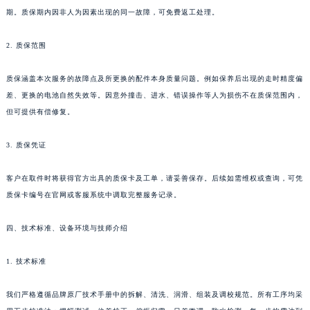
所有通过官方售后完成的保养、维修及配件更换服务，均享受自交付之日起2年的质保
吉林省吉林市船营区河南街昆仑售后服务中心（需提前预约）
期。质保期内因非人为因素出现的同一故障，可免费返工处理。
吉林省辽源市龙山区人民大街昆仑售后服务中心（需提前预约）
吉林省梅河口市新华街道梅河大街昆仑售后服务中心（需提前预约）
2. 质保范围
吉林省四平市铁东区紫气大路与南九经街交汇处昆仑售后服务中心（需提前预约）
吉林省松原市宁江区五环大街昆仑售后服务中心（需提前预约）
质保涵盖本次服务的故障点及所更换的配件本身质量问题。例如保养后出现的走时精度偏
差、更换的电池自然失效等。因意外撞击、进水、错误操作等人为损伤不在质保范围内，
吉林省通化市东昌区环通乡江南大街昆仑售后服务中心（需提前预约）
但可提供有偿修复。
吉林省延边市延吉市解放路昆仑售后服务中心（需提前预约）
辽宁省鞍山市铁东区站前街昆仑售后服务中心（需提前预约）
3. 质保凭证
辽宁省本溪市平山区胜利路昆仑售后服务中心（需提前预约）
辽宁省朝阳市双塔区新华路昆仑售后服务中心（需提前预约）
客户在取件时将获得官方出具的质保卡及工单，请妥善保存。后续如需维权或查询，可凭
辽宁省丹东市振兴区七经街昆仑售后服务中心（需提前预约）
质保卡编号在官网或客服系统中调取完整服务记录。
辽宁省抚顺市新抚区东一路昆仑售后服务中心（需提前预约）
四、技术标准、设备环境与技师介绍
辽宁省阜新市海州区解放大街昆仑售后服务中心（需提前预约）
辽宁省葫芦岛市连山区中央路昆仑售后服务中心（需提前预约）
1. 技术标准
辽宁省锦州市古塔区中央大街昆仑售后服务中心（需提前预约）
辽宁省辽阳市白塔区新运大街昆仑售后服务中心（需提前预约）
我们严格遵循品牌原厂技术手册中的拆解、清洗、润滑、组装及调校规范。所有工序均采