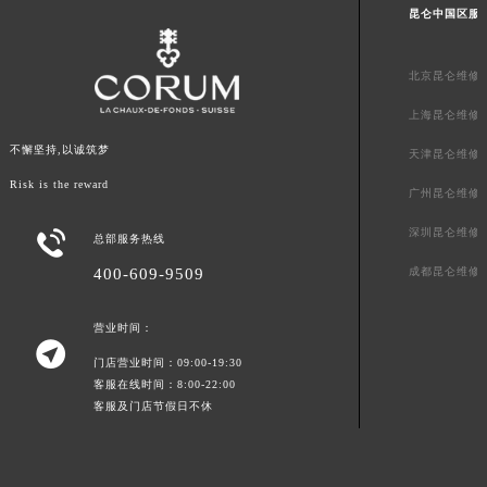
甘肃省敦煌市沙州镇阳关中路昆仑售后服务中心（需提前预约）
昆仑中国区服
甘肃省合作市人民街昆仑售后服务中心（需提前预约）
甘肃省嘉峪关市雄关区新华中路昆仑售后服务中心（需提前预约）
北京昆仑维修
甘肃省金昌市金川区北京路昆仑售后服务中心（需提前预约）
上海昆仑维修
甘肃省酒泉市肃州区西大街昆仑售后服务中心（需提前预约）
不懈坚持,以诚筑梦
甘肃省临夏市城南街道团结路昆仑售后服务中心（需提前预约）
天津昆仑维修
甘肃省陇南市武都区人民路昆仑售后服务中心（需提前预约）
Risk is the reward
广州昆仑维修
甘肃省平凉市崆峒区西大街昆仑售后服务中心（需提前预约）
深圳昆仑维修

总部服务热线
甘肃省庆阳市西峰区南大街昆仑售后服务中心（需提前预约）
成都昆仑维修
400-609-9509
甘肃省天水市秦州区民主路昆仑售后服务中心（需提前预约）
甘肃省武威市凉州区迎宾路昆仑售后服务中心（需提前预约）
营业时间：
甘肃省张掖市甘州区民乐北路昆仑售后服务中心（需提前预约）

门店营业时间：09:00-19:30
宁夏回族自治区固原市原州区文化街昆仑售后服务中心（需提前预约）
客服在线时间：8:00-22:00
宁夏回族自治区石嘴山市大武口区贺兰山路昆仑售后服务中心（需提前预约）
客服及门店节假日不休
宁夏回族自治区吴忠市利通区开元大道昆仑售后服务中心（需提前预约）
宁夏回族自治区银川市兴庆区新华东路97号新百中心C馆一层C1-18号商铺昆仑售后服务中心（需提前预约）