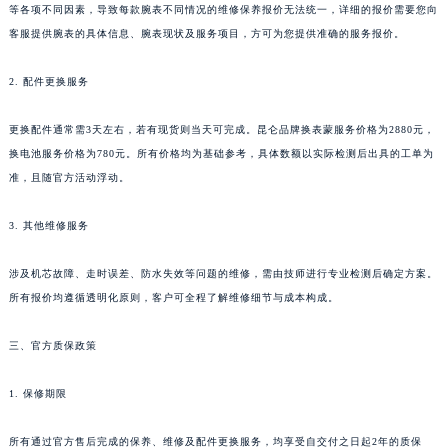
整；同时，由于手表的等级型号、复杂程度、制作工艺、配件材质、损坏情况及服务项目
内蒙古自治区呼和浩特市玉泉区大学西街70号华润万象城写字楼（鄂尔多斯大厦）23层2326室（需提前预约）
等各项不同因素，导致每款腕表不同情况的维修保养报价无法统一，详细的报价需要您向
甘肃省兰州市七里河区西津西路16号兰州中心写字楼21层2102室（需提前预约）
客服提供腕表的具体信息、腕表现状及服务项目，方可为您提供准确的服务报价。
重庆市解放碑渝中区民权路28号英利国际金融中心写字楼20层01室（需提前预约）
2. 配件更换服务
黑龙江省大庆市萨尔图区会战大街昆仑售后服务中心（需提前预约）
黑龙江省鹤岗市向阳区红军路昆仑售后服务中心（需提前预约）
更换配件通常需3天左右，若有现货则当天可完成。昆仑品牌换表蒙服务价格为2880元，
黑龙江省黑河市爱辉区中央街昆仑售后服务中心（需提前预约）
换电池服务价格为780元。所有价格均为基础参考，具体数额以实际检测后出具的工单为
黑龙江省鸡西市鸡冠区红军路昆仑售后服务中心（需提前预约）
准，且随官方活动浮动。
黑龙江省佳木斯市向阳区长安路昆仑售后服务中心（需提前预约）
黑龙江省牡丹江市东安区太平路昆仑售后服务中心（需提前预约）
3. 其他维修服务
黑龙江省七台河市桃山区大同街昆仑售后服务中心（需提前预约）
涉及机芯故障、走时误差、防水失效等问题的维修，需由技师进行专业检测后确定方案。
黑龙江省齐齐哈尔市龙沙区龙华路昆仑售后服务中心（需提前预约）
所有报价均遵循透明化原则，客户可全程了解维修细节与成本构成。
黑龙江省双鸭山市尖山区新兴大街昆仑售后服务中心（需提前预约）
黑龙江省绥化市北林区新华街与康庄路交叉口昆仑售后服务中心（需提前预约）
三、官方质保政策
黑龙江省伊春市伊美区通河路昆仑售后服务中心（需提前预约）
吉林省白城市洮北区明仁南街昆仑售后服务中心（需提前预约）
1. 保修期限
吉林省白山市浑江区浑江大街昆仑售后服务中心（需提前预约）