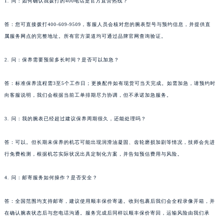
福建省宁德市蕉城区天湖东路昆仑售后服务中心（需提前预约）
1. 问：如何确认我拨打的400电话是官方直营热线？
福建省莆田市城厢区霞林街道荔华东大道昆仑售后服务中心（需提前预约）
答：您可直接拨打400-609-9509，客服人员会核对您的腕表型号与预约信息，并提供直
福建省三明市三元区东乾二路昆仑售后服务中心（需提前预约）
属服务网点的完整地址。所有官方渠道均可通过品牌官网查询验证。
福建省漳州市龙文区步港路昆仑售后服务中心（需提前预约）
江苏省常州市新北区龙锦路1590号现代传媒中心5号楼10层1008室昆仑售后服务中心（需提前预约）
2. 问：保养需要预留多长时间？是否可以加急？
江苏省淮安市清江浦区淮海北路昆仑售后服务中心（需提前预约）
江苏省连云港市海州区通灌北路昆仑售后服务中心（需提前预约）
答：标准保养流程需3至5个工作日；更换配件如有现货可当天完成。如需加急，请预约时
向客服说明，我们会根据当前工单排期尽力协调，但不承诺加急服务。
江苏省南京市秦淮区中山南路1号南京中心22层22-C1-C3室昆仑售后服务中心（需提前预约）
江苏省宿迁市宿城区西湖路昆仑售后服务中心（需提前预约）
3. 问：我的腕表已经超过建议保养周期很久，还能处理吗？
江苏省泰州市海陵区永定东路399号置地商务中心东塔（华润万象城）17层1706室昆仑售后服务中心（需提前预约）
江苏省徐州市鼓楼区淮海东路29号苏宁广场IFC国际金融中心35层3508室昆仑售后服务中心（需提前预约）
答：可以。但长期未保养的机芯可能出现润滑油凝固、齿轮磨损加剧等情况，技师会先进
江苏省盐城市盐都区世纪大道5号盐城金融城写字楼1号楼16层1604室昆仑售后服务中心（需提前预约）
行免费检测，根据机芯实际状况出具定制化方案，并告知预估费用与风险。
江苏省扬州市邗江区国展路29号星耀天地写字楼1号楼18层1803室昆仑售后服务中心（需提前预约）
4. 问：邮寄服务如何操作？是否安全？
江苏省镇江市京口区中山东路昆仑售后服务中心（需提前预约）
江西省抚州市临川区赣东大道昆仑售后服务中心（需提前预约）
答：全国范围均支持邮寄，建议使用顺丰保价寄递。收到包裹后我们会全程录像开箱，并
江西省赣州市章贡区文清路昆仑售后服务中心（需提前预约）