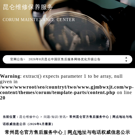
昆仑维修保养服务
CORUM MAINTENANCE CENTER
2026年8月昆仑中国区售后服务网络优化升级公告
▲
官网公告>
2026年8月昆仑全国官方售后客户服务热线：400-609-9509
▼
昆仑官方全国统一服务热线400-609-9509，服务覆盖中国大陆、香港、澳门、台湾全部区域（非大陆需加拨“+86”）
Warning
: extract() expects parameter 1 to be array, null
2026年8月昆仑售后服务中心最新网点地址：
given in
北京市朝阳区建国门外大街甲6号华熙国际中心写字楼D座11层1102室（北京总部）（需提前预约）
/www/wwwroot/seo/countryt/two/www.gjmbwxjt.com/wp-
content/themes/corum/template-parts/content.php
on line
北京市东城区东长安街1号东方广场写字楼W3座6层602室（需提前预约）
20
天津市和平区赤峰道136号天津国际金融中心写字楼26层2603室（需提前预约）
上海市徐汇区虹桥路3号港汇中心写字楼2座37层3705室（需提前预约）
当前位置：
昆仑维修中心
>
问题/知识/资讯
> 常州昆仑官方售后服务中心｜网点地址与电
上海市黄浦区南京东路299号宏伊国际广场写字楼8层806室（需提前预约）
话权威信息公示（2026年6月最新）
南京市秦淮区中山南路1号（新街口）南京中心写字楼22层C1-1室（需提前预约）