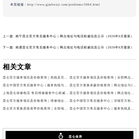
澳门特别行政区大堂区议事亭前地（新马路）昆仑售后服务中心（需提前预约）
本页链接：
http://www.gjmbwxjt.com/problems/5064.html
澳门特别行政区风顺堂区南湾大马路昆仑售后服务中心（需提前预约）
澳门特别行政区花地玛堂区关闸广场昆仑售后服务中心（需提前预约）
澳门特别行政区花王堂区大三巴商圈昆仑售后服务中心（需提前预约）
澳门特别行政区嘉模堂区官也街昆仑售后服务中心（需提前预约）
上一篇:
南宁昆仑官方售后服务中心｜网点地址与电话权威信息公示（2026年6月最新）
澳门省路氹城市金光大道昆仑售后服务中心（需提前预约）
下一篇:
南通昆仑官方售后服务中心｜网点地址与电话权威信息公示（2026年6月最新）
澳门特别行政区望德堂区塔石广场昆仑售后服务中心（需提前预约）
福建省福州市鼓楼区五四路128-1号恒力城写字楼15层03室昆仑售后服务中心（需提前预约）
相关文章
福建省厦门市思明区湖滨东路95号万象城华润大厦B座11层1104室昆仑售后服务中心（需提前预约）
昆仑官方服务项目及价格查询｜热线及完整维修地址权威信息声明（2026年7月最新）
昆仑官方服务项目及价格查询｜全部网点地址与客服电话权威信息通告（2026年7月最新）
广东省潮州市潮安区新风路与潮汕路交汇处昆仑售后服务中心（需提前预约）
昆仑中国官方售后服务中心｜服务热线与详细地址权威信息公告（2026年7月最新）
昆仑官方更换表蒙价格查询｜网点地址与24小时客服电话权威信息公告（2026年7月最新）
广东省广州市天河区天河路230号万菱汇国际中心A塔7层704室昆仑售后服务中心（需提前预约）
上海昆仑保修电话 售后维修服务中心权威公示（2026年7月最新）
昆仑官方服务项目及价格查询｜网点地址及售后服务热线权威信息通知（2026年7月最新）
广东省广州市越秀区环市东路371-375号世界贸易中心大厦南塔15层1507室昆仑售后服务中心（需提前预约）
昆仑官方服务项目及价格查询｜维修地址及服务热线权威信息通告（2026年7月最新）
昆仑中国官方售后服务中心｜详细官方热线及维修地址权威信息公告（2026年7月最新）
广东省河源市源城区越王大道昆仑售后服务中心（需提前预约）
昆仑官方更换原装表带价格查询｜全部地址与售后热线权威信息公告（2026年7月最新）
昆仑中国官方售后服务中心｜服务热线及全部网点地址权威信息通知（2026年7月最新）
广东省惠州市惠城区江北文昌一路7号华贸大厦1座30层3005室昆仑售后服务中心（需提前预约）
广东省江门市蓬江区广场西路昆仑售后服务中心（需提前预约）
广东省揭阳市榕城进贤门步行街昆仑售后服务中心（需提前预约）