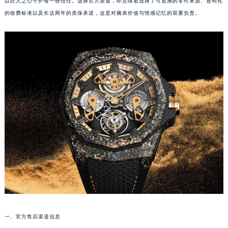
厦门市思明区湖滨东路95号华润大厦写字楼B座11层1104室（需提前预约）
以匠人之心守护每一份信任。选择官方渠道，即意味着选择了可追溯的零件来源、透明化
的收费标准以及长达两年的质保承诺，这是对腕表价值与情感记忆的双重负责。
福州市鼓楼区五四路128-1号恒力城写字楼15层03室（需提前预约）
成都市锦江区人民东路6号SAC东原中心写字楼24层2406B室（需提前预约）
重庆市江北区观音桥步行街2号融恒时代广场写字楼9层902室（需提前预约）
长沙市芙蓉区定王台街道建湘路393号世茂环球金融中心写字楼（芙蓉广场）10层13室（需提前预约）
郑州市二七区铭功路10号华润大厦写字楼29层2905室（需提前预约）
太原市迎泽区解放路15号亨得利名表服务中心（品牌授权店）3层整层（需提前预约）
沈阳市沈河区中街路137号亨得利名表服务中心（品牌授权店）1层整层（需提前预约）
沈阳市沈河区中街路83号亨得利名表服务中心（品牌授权店）1层整层（需提前预约）
乌鲁木齐市天山区红山路26号时代广场（CCMALL）C座17层17-B（需提前预约）
温州市鹿城区锦绣路1067号置信广场10层1015室（需提前预约）
哈尔滨市道里区友谊西路600号富力中心T2座写字楼29层03室（需提前预约）
大连市中山区人民路15号国际金融大厦7层G室（需提前预约）
佛山市禅城区季华五路57号万科金融中心C座12层1205室（需提前预约）
东莞市东城街道鸿福东路1号民盈国贸中心T1写字楼9层907室（需提前预约）
无锡市梁溪区人民中路139号恒隆广场写字楼1座11层1104室（需提前预约）
一、官方售后渠道信息