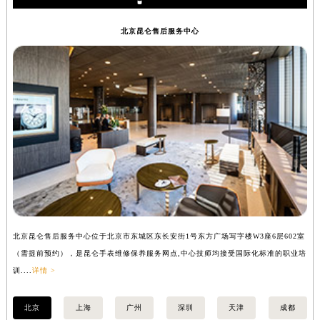
昆仑保养
广东省茂名市电白区水东街道迎宾大道昆仑售后服务中心（需提前预约）
广东省梅州市梅江区金燕大道昆仑售后服务中心（需提前预约）
北京昆仑售后服务中心
广东省清远市清城区湖西路昆仑售后服务中心（需提前预约）
广东省汕头市龙湖区长平路昆仑售后服务中心（需提前预约）
广东省汕尾市城区香洲街道园林社区翠园街昆仑售后服务中心（需提前预约）
广东省韶关市武江区芙蓉新区与老城中心交汇处昆仑售后服务中心（需提前预约）
广东省深圳市罗湖区深南东路5001号华润大厦17层1701室昆仑售后服务中心（需提前预约）
广东省阳江市江城区东风一路昆仑售后服务中心（需提前预约）
广东省云浮市云城区金山路昆仑售后服务中心（需提前预约）
广东省湛江市赤坎区观海北路昆仑售后服务中心（需提前预约）
广东省肇庆市端州区信安大道与砚都大道交汇处昆仑售后服务中心（需提前预约）
广西壮族自治区百色市右江区中山二路昆仑售后服务中心（需提前预约）
北京昆仑售后服务中心位于北京市东城区东长安街1号东方广场写字楼W3座6层602室
上
广西壮族自治区北海市海城区北京路昆仑售后服务中心（需提前预约）
（需提前预约），是昆仑手表维修保养服务网点,中心技师均接受国际化标准的职业培
（
广西壮族自治区崇左市江州区石景林街道友谊大道与丽川路交汇处昆仑售后服务中心（需提前预约）
训....
详情 >
训..
广西壮族自治区防城港市港口区金花茶大道昆仑售后服务中心（需提前预约）
广西壮族自治区贵港市港北区港城街道布山大道与仙衣路交叉口昆仑售后服务中心（需提前预约）
北京
上海
广州
深圳
天津
成都