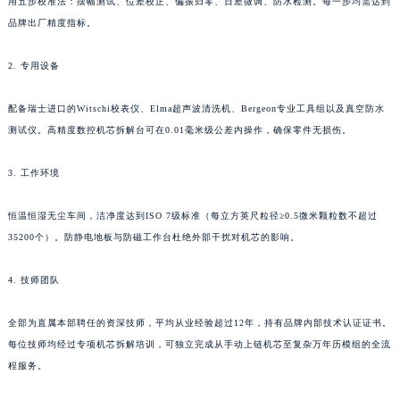
辽宁省盘锦市兴隆台区石油大街昆仑售后服务中心（需提前预约）
用五步校准法：摆幅测试、位差校正、偏振归零、日差微调、防水检测。每一步均需达到
品牌出厂精度指标。
辽宁省铁岭市银州区南马路昆仑售后服务中心（需提前预约）
辽宁省营口市站前区市府路与渤海大街交叉口昆仑售后服务中心（需提前预约）
2. 专用设备
辽宁省沈阳市沈河区中街路137号亨得利名表维修授权店1楼昆仑售后服务中心（需提前预约）
辽宁省沈阳市沈河区中街路83号亨得利名表维修授权店1楼昆仑售后服务中心（需提前预约）
配备瑞士进口的Witschi校表仪、Elma超声波清洗机、Bergeon专业工具组以及真空防水
北京市朝阳区建国门外大街甲6号华熙国际中心D座11层1102室昆仑售后服务中心（北京总部）（需提前预约）
测试仪。高精度数控机芯拆解台可在0.01毫米级公差内操作，确保零件无损伤。
北京市东城区东长安街1号王府井东方广场W3座6层602室昆仑售后服务中心（需提前预约）
3. 工作环境
河北省保定市竞秀区朝阳北大街北国先天下昆仑售后服务中心（需提前预约）
内蒙古自治区阿拉善盟市左旗土尔扈特大街昆仑售后服务中心（需提前预约）
恒温恒湿无尘车间，洁净度达到ISO 7级标准（每立方英尺粒径≥0.5微米颗粒数不超过
内蒙古自治区巴彦淖尔市临河区新华街昆仑售后服务中心（需提前预约）
35200个）。防静电地板与防磁工作台杜绝外部干扰对机芯的影响。
内蒙古自治区包头市青山区幸福路甲3号王府井百货名表维修昆仑售后服务中心（需提前预约）
内蒙古自治区赤峰市红山区哈达街昆仑售后服务中心（需提前预约）
4. 技师团队
内蒙古自治区鄂尔多斯市东胜区伊金霍洛街昆仑售后服务中心（需提前预约）
全部为直属本部聘任的资深技师，平均从业经验超过12年，持有品牌内部技术认证证书。
内蒙古自治区呼伦贝尔市海拉尔区中央街昆仑售后服务中心（需提前预约）
每位技师均经过专项机芯拆解培训，可独立完成从手动上链机芯至复杂万年历模组的全流
内蒙古自治区通辽市科尔沁区明仁大街昆仑售后服务中心（需提前预约）
程服务。
内蒙古自治区乌海市海勃湾区人民南路昆仑售后服务中心（需提前预约）