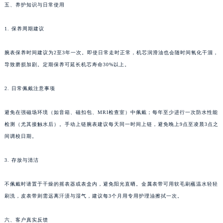
内蒙古自治区乌兰察布市集宁区恩和大街昆仑售后服务中心（需提前预约）
五、养护知识与日常使用
内蒙古自治区锡林郭勒盟市锡林浩特市光明街与额尔敦路交叉口昆仑售后服务中心（需提前预约）
内蒙古自治区兴安盟市乌兰浩特市兴安大街昆仑售后服务中心（需提前预约）
1. 保养周期建议
山西省大同市平城区迎宾街昆仑售后服务中心（需提前预约）
腕表保养时间建议为2至3年一次。即使日常走时正常，机芯润滑油也会随时间氧化干涸，
山西省晋城市城区黄华街昆仑售后服务中心（需提前预约）
导致磨损加剧。定期保养可延长机芯寿命30%以上。
山西省晋中市榆次区顺城街昆仑售后服务中心（需提前预约）
山西省临汾市尧都区解放路昆仑售后服务中心（需提前预约）
2. 日常佩戴注意事项
山西省吕梁市离石区永宁中路与建设街交叉口昆仑售后服务中心（需提前预约）
山西省朔州市朔城区怡西路与鄯阳西街交汇处昆仑售后服务中心（需提前预约）
避免在强磁场环境（如音箱、磁扣包、MRI检查室）中佩戴；每年至少进行一次防水性能
检测（尤其接触水后）。手动上链腕表建议每天同一时间上链，避免晚上9点至凌晨3点之
山西省忻州市忻府区和平东街与七一南路交叉口昆仑售后服务中心（需提前预约）
间调校日期。
山西省阳泉市郊区平阳东街与新城大道交叉口昆仑售后服务中心（需提前预约）
山西省运城市盐湖区河东街昆仑售后服务中心（需提前预约）
3. 存放与清洁
山西省长治市潞州区英雄中路昆仑售后服务中心（需提前预约）
山西省太原市迎泽区迎泽街道解放路15号亨得利名表维修授权店3楼昆仑售后服务中心（需提前预约）
不佩戴时请置于干燥的摇表器或表盒内，避免阳光直晒。金属表带可用软毛刷蘸温水轻轻
天津市和平区赤峰道136号天津国际金融中心26层2603室昆仑售后服务中心（需提前预约）
刷洗，皮表带则需远离汗渍与湿气，建议每3个月用专用护理油擦拭一次。
安徽省安庆市迎江区人民路昆仑售后服务中心（需提前预约）