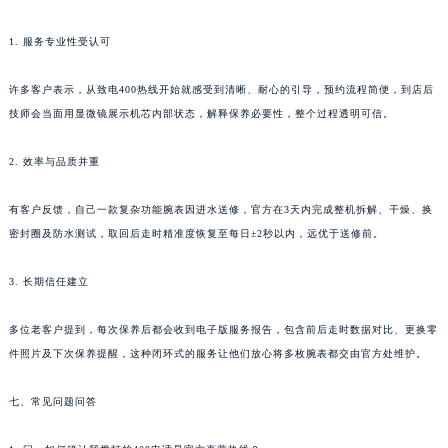
六、客户真实反馈
安徽省蚌埠市蚌山区淮河路昆仑售后服务中心（需提前预约）
安徽省亳州市谯城区魏武大道昆仑售后服务中心（需提前预约）
1. 服务专业性受认可
安徽省池州市贵池区长江路昆仑售后服务中心（需提前预约）
安徽省滁州市琅琊区南谯北路昆仑售后服务中心（需提前预约）
许多客户表示，从致电400热线开始就感受到清晰、耐心的引导，预约流程简便，到店后
安徽省阜阳市颍州区颍州北路昆仑售后服务中心（需提前预约）
技师会当面用显微镜展示机芯内部状态，解释保养必要性，整个过程透明可信。
安徽省淮北市相山区淮海路昆仑售后服务中心（需提前预约）
2. 效率与品质并重
安徽省淮南市田家庵区国庆中路昆仑售后服务中心（需提前预约）
安徽省黄山市屯溪区黄山西路昆仑售后服务中心（需提前预约）
有客户反馈，自己一款复杂功能腕表因进水送修，官方在3天内完成整机拆解、干燥、换
安徽省六安市金安区解放中路昆仑售后服务中心（需提前预约）
密封圈及防水测试，取回后走时精准度恢复至每日±2秒以内，远优于送修前。
安徽省马鞍山市雨山区湖南西路昆仑售后服务中心（需提前预约）
安徽省宿州市埇桥区人民中路昆仑售后服务中心（需提前预约）
3. 长期信任建立
安徽省铜陵市铜官区石城大道昆仑售后服务中心（需提前预约）
多位老客户提到，每次保养后都会收到电子版服务报告，包含前后走时数据对比、更换零
安徽省芜湖市镜湖区中山路步行街昆仑售后服务中心（需提前预约）
件照片及下次保养提醒，这种闭环式的服务让他们放心将多枚腕表都交由官方处维护。
安徽省宣城市宣州区叠嶂西路昆仑售后服务中心（需提前预约）
福建省龙岩市新罗区九一南路昆仑售后服务中心（需提前预约）
七、常见问题问答
福建省南平市建阳区人民西路昆仑售后服务中心（需提前预约）