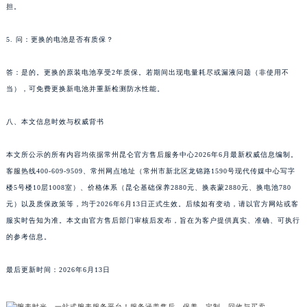
在确认腕表状态后与您电话沟通。服务完成后同样以顺丰保价寄回，运输风险由我们承
江西省吉安市吉州区井冈山大道昆仑售后服务中心（需提前预约）
担。
江西省景德镇市珠山区珠山中路昆仑售后服务中心（需提前预约）
江西省九江市浔阳区浔阳路昆仑售后服务中心（需提前预约）
5. 问：更换的电池是否有质保？
江西省南昌市红谷滩新区红谷中大道998号绿地双子塔（中央广场）A1座办公楼14层1407室昆仑售后服务中心（需提前预约）
答：是的。更换的原装电池享受2年质保。若期间出现电量耗尽或漏液问题（非使用不
江西省萍乡市安源区萍安北大道与康庄路交叉口昆仑售后服务中心（需提前预约）
当），可免费更换新电池并重新检测防水性能。
江西省上饶市信州区滨江西路昆仑售后服务中心（需提前预约）
江西省新余市渝水区北湖西路昆仑售后服务中心（需提前预约）
八、本文信息时效与权威背书
江西省宜春市袁州区中山中路昆仑售后服务中心（需提前预约）
江西省鹰潭市月湖区胜利东路昆仑售后服务中心（需提前预约）
本文所公示的所有内容均依据常州昆仑官方售后服务中心2026年6月最新权威信息编制。
客服热线400-609-9509、常州网点地址（常州市新北区龙锦路1590号现代传媒中心写字
山东省德州市德城区东风中路昆仑售后服务中心（需提前预约）
楼5号楼10层1008室）、价格体系（昆仑基础保养2880元、换表蒙2880元、换电池780
山东省东营市东营区济南路昆仑售后服务中心（需提前预约）
元）以及质保政策等，均于2026年6月13日正式生效。后续如有变动，请以官方网站或客
山东省济南市历下区经十路11111号华润中心写字楼（万象城）15层1508室昆仑售后服务中心（需提前预约）
服实时告知为准。本文由官方售后部门审核后发布，旨在为客户提供真实、准确、可执行
山东省济宁市任城区太白楼路昆仑售后服务中心（需提前预约）
的参考信息。
山东省莱芜市文化南路8号银座商城名表维修一楼名表维修昆仑售后服务中心（需提前预约）
山东省临沂市兰山区解放路昆仑售后服务中心（需提前预约）
最后更新时间：2026年6月13日
山东省日照市东港区烟台路昆仑售后服务中心（需提前预约）