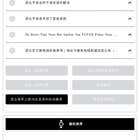
河南省新乡市红旗区人民路昆仑售后服务中心（需提前预约）
6
昆仑手表走时不准应该咋解决
河南省信阳市浉河区东方红大道昆仑售后服务中心（需提前预约）
河南省许昌市魏都区建安大道与八龙路交叉口昆仑售后服务中心（需提前预约）
7
昆仑手表表耳掉了是啥原因
河南省郑州市二七区民主路10号华润大厦29层2905室昆仑售后服务中心（需提前预约）
8
De Beste Tips Voor Het Spelen Van FGFOX Poker Voor Beginners
河南省周口市川汇区七一路昆仑售后服务中心（需提前预约）
河南省驻马店市驿城区乐山大道与置地大道交叉口昆仑售后服务中心（需提前预约）
9
昆仑官方换电池价格查询｜地址与服务热线权威信息公告（2026年7月最新）
湖北省鄂州市鄂城区文星大道昆仑售后服务中心（需提前预约）
湖北省黄冈市黄州区赤壁大道昆仑售后服务中心（需提前预约）
湖北省黄石市黄石港区武汉路昆仑售后服务中心（需提前预约）
昆仑，表冠拧坏
昆仑手表内部有雾气
湖北省荆门市东宝中天街步行街昆仑售后服务中心（需提前预约）
昆仑，表带生锈
昆仑售后
湖北省荆州市荆州区荆中路昆仑售后服务中心（需提前预约）
湖北省十堰市茅箭区人民北路昆仑售后服务中心（需提前预约）
昆仑海军上将38女皇系列自动腕表
昆仑手表配件
湖北省随州市曾都区青年路昆仑售后服务中心（需提前预约）
湖北省咸宁市咸安区长安大道昆仑售后服务中心（需提前预约）
湖北省襄阳市樊城区长虹路与人民路交叉口昆仑售后服务中心（需提前预约）
随机推荐
湖北省孝感市孝南区复兴大道昆仑售后服务中心（需提前预约）