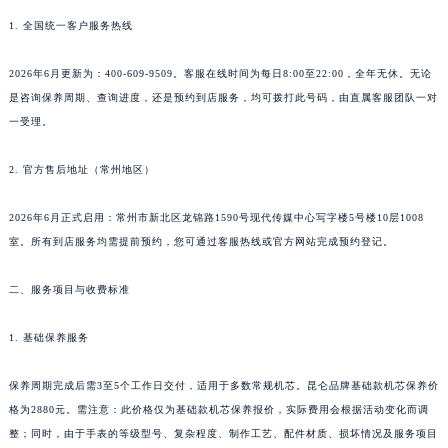
南通市崇川区工农路57号圆融广场写字楼16层1603室（需提前预约）
1. 全国统一客户服务热线
苏州市苏州工业园区星港街199号苏州中心办公楼C座22层08室（需提前预约）
武汉市江汉区解放大道686号世界贸易大厦38层09室（需提前预约）
2026年6月更新为：400-609-9509。客服在线时间为每日8:00至22:00，全年无休。无论
南宁市青秀区金湖路59号地王大厦12楼1224室（需提前预约）
是咨询保养周期、查询进度，还是预约到店服务，均可拨打此号码，由直属客服团队一对
合肥市蜀山区潜山路111号万象城华润大厦B座12楼03室（需提前预约）
一受理。
泉州市丰泽区宝洲路729号浦西万达中心写字楼A座7楼709室（需提前预约）
青岛市南区山东路6号华润大厦B座22层04室（需提前预约）
2. 官方售后地址（常州地区）
烟台市芝罘区胜利路139号万达金融中心A座907室（需提前预约）
2026年6月正式启用：常州市新北区龙锦路1590号现代传媒中心写字楼5号楼10层1008
长春市朝阳区西安大路727号中银大厦A座(旺进大厦)18层09室（需提前预约）
室。所有到店服务均需提前预约，您可通过客服热线或官方网站完成预约登记。
贵阳市南明区都司高架桥路33号亨特国际金融中心14楼14D（需提前预约）
昆明市盘龙区北京路928号同德昆明广场写字楼10层06室（需提前预约）
二、服务项目与收费标准
石家庄市长安区中山东路39号勒泰中心写字楼B座13层07室（需提前预约）
西安市碑林区南关正街88号华侨城长安国际中心E座6楼10室（需提前预约）
1. 基础保养服务
海口市龙华区金贸东路5号海口华润大厦B座17层1707室（需提前预约）
保养周期完成后需3至5个工作日交付，适用于多数常规机芯。昆仑品牌基础款机芯保养价
唐山市路南区新华东道100号万达广场写字楼A座10层1002室（需提前预约）
格为2880元。需注意：此价格仅为基础款机芯保养报价，实际费用会根据活动变化而调
台州市椒江区东海大道1800号腾达中心东1幢20楼2002室（需提前预约）