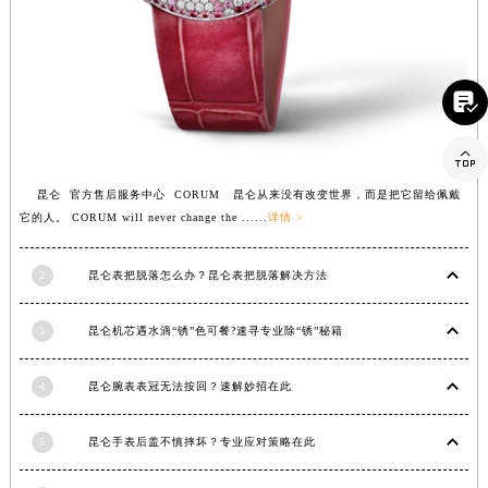
香港特别行政区尖沙咀区油尖旺区广东道昆仑售后服务中心（需提前预约）
香港特别行政区金钟区中西区金钟道昆仑售后服务中心（需提前预约）
香港特别行政区九龙区油尖旺区弥敦道昆仑售后服务中心（需提前预约）

香港特别行政区铜锣湾区湾仔区轩尼诗道昆仑售后服务中心（需提前预约）
河南省安阳市文峰区解放大道昆仑售后服务中心（需提前预约）

河南省鹤壁市淇滨区九州路昆仑售后服务中心（需提前预约）
河南省济源市沁园街道济水大道昆仑售后服务中心（需提前预约）
昆仑 官方售后服务中心 CORUM 昆仑从来没有改变世界，而是把它留给佩戴
河南省焦作市解放区解放路昆仑售后服务中心（需提前预约）
它的人。 CORUM will never change the ......
详情 >
河南省开封市鼓楼区中山路昆仑售后服务中心（需提前预约）
2
昆仑表把脱落怎么办？昆仑表把脱落解决方法
河南省洛阳市西工区中州中路与解放路交叉口昆仑售后服务中心（需提前预约）
河南省漯河市源汇区交通路昆仑售后服务中心（需提前预约）
3
昆仑机芯遇水滴“锈”色可餐?速寻专业除“锈”秘籍
河南省南阳市宛城区范蠡东路与南都路交叉口昆仑售后服务中心（需提前预约）
河南省平顶山市卫东区建设路昆仑售后服务中心（需提前预约）
4
昆仑腕表表冠无法按回？速解妙招在此
河南省濮阳市大华龙区开州路绿城路交叉口昆仑售后服务中心（需提前预约）
河南省三门峡市湖滨区和平路昆仑售后服务中心（需提前预约）
5
昆仑手表后盖不慎摔坏？专业应对策略在此
河南省商丘市梁园区神火大道昆仑售后服务中心（需提前预约）