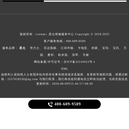
宁夏回族自治区中卫市沙坡头区鼓楼东街昆仑售后服务中心（需提前预约）
青海省果洛藏族自治州玛沁县团结路昆仑售后服务中心（需提前预约）
青海省海北藏族自治州海晏县将军路昆仑售后服务中心（需提前预约）
青海省海东市乐都区滨河路昆仑售后服务中心（需提前预约）
青海省海南藏族自治州共和县青海湖大街昆仑售后服务中心（需提前预约）
版权所有:（corum）昆仑维修服务中心 Copyright © 2018-2032
青海省海西蒙古族藏族自治州德令哈市柴达木路昆仑售后服务中心（需提前预约）
客户服务热线：
400-609-9509
服务品牌：
昆仑
、
劳力士
、
百达翡丽
、
江诗丹顿
、
卡地亚
、
积家
、
宝珀
、
宝玑
、
万
青海省黄南藏族自治州同仁市德合隆路昆仑售后服务中心（需提前预约）
国
、
萧邦
、
欧米茄
、
浪琴
、
天梭
青海省西宁市城西区海湖新区西关大道昆仑售后服务中心（需提前预约）
网站备案/许可证号：京ICP备32134412号-1
青海省玉树藏族自治州结古镇胜利路昆仑售后服务中心（需提前预约）
XML
陕西省安康市汉滨区金州路昆仑售后服务中心（需提前预约）
如权利人或知情人士发现本站内容存在事实错误或涉及版权、名誉权等侵权问题，请通过邮
箱：2557628530@qq.com 与我们联系，我们将在收到通知后立即依法处理。当前页面信息
陕西省宝鸡市渭滨区经二路昆仑售后服务中心（需提前预约）
更新时间：2026-08-09T15:46:17+08:00
陕西省汉中市汉台区北大街昆仑售后服务中心（需提前预约）
陕西省商洛市商州区州城街昆仑售后服务中心（需提前预约）

400-609-9509
陕西省铜川市王益区红旗街昆仑售后服务中心（需提前预约）
陕西省渭南市临渭区东风大街昆仑售后服务中心（需提前预约）
陕西省咸阳市秦都区沣西新城统一西路与白马河路交汇处昆仑售后服务中心（需提前预约）