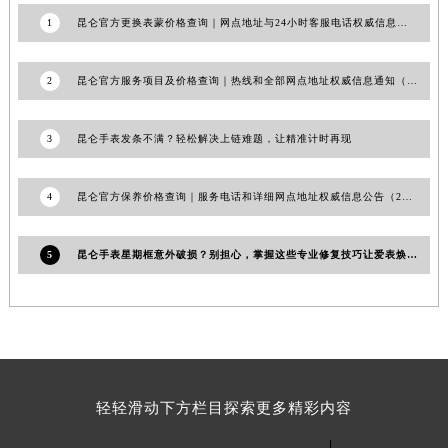
湖北省宜昌市西陵区夷陵大道与港窑路昆仑售后服务中心（需提前预约）
1
昆仑官方更换表蒙价格查询｜网点地址与24小时客服电话权威信息公告（2026年7月最新）
湖南省常德市武陵区人民路昆仑售后服务中心（需提前预约）
湖南省郴州市北湖区国庆北路昆仑售后服务中心（需提前预约）
2
昆仑官方服务项目及价格查询｜热线和全部网点地址权威信息通知（2026年6月最新）
湖南省衡阳市雁峰区解放路昆仑售后服务中心（需提前预约）
湖南省怀化市鹤城区迎丰中路昆仑售后服务中心（需提前预约）
3
昆仑手表发条不满？轻松解决上链难题，让精准计时再现
湖南省娄底市娄星区长青街昆仑售后服务中心（需提前预约）
湖南省邵阳市双清区东风路昆仑售后服务中心（需提前预约）
4
昆仑官方保养价格查询｜服务电话和详细网点地址权威信息公告（2026年7月最新）
湖南省湘潭市雨湖区莲城大道昆仑售后服务中心（需提前预约）
湖南省益阳市赫山区桃花仑路昆仑售后服务中心（需提前预约）
湖南省永州市冷水滩区永州大道与中兴路交叉口昆仑售后服务中心（需提前预约）
5
昆仑手表星期框意外破损？别担心，掌握这些专业修复技巧让爱表焕然一新
湖南省岳阳市岳阳楼区东茅岭路昆仑售后服务中心（需提前预约）
湖南省张家界市永定区解放路昆仑售后服务中心（需提前预约）
湖南省长沙市芙蓉区建湘路393号世茂环球金融中心写字楼10层1013室昆仑售后服务中心（需提前预约）
湖南省株洲市芦淞区建设南路昆仑售后服务中心（需提前预约）
甘肃省白银市白银区北京路昆仑售后服务中心（需提前预约）
轻轻滑动下方栏目探索更多精彩内容
甘肃省定西市安定区解放路昆仑售后服务中心（需提前预约）