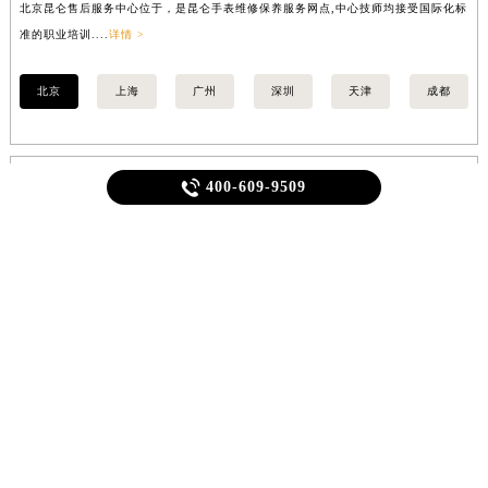
内蒙古自治区乌兰察布市集宁区恩和大街昆仑售后服务中心（需提前预约）
北京昆仑售后服务中心位于，是昆仑手表维修保养服务网点,中心技师均接受国际化标
上
内蒙古自治区锡林郭勒盟市锡林浩特市光明街与额尔敦路交叉口昆仑售后服务中心（需提前预约）
准的职业培训....
详情 >
准的
内蒙古自治区兴安盟市乌兰浩特市兴安大街昆仑售后服务中心（需提前预约）
山西省大同市平城区迎宾街昆仑售后服务中心（需提前预约）
北京
上海
广州
深圳
天津
成都
山西省晋城市城区黄华街昆仑售后服务中心（需提前预约）
山西省晋中市榆次区顺城街昆仑售后服务中心（需提前预约）

400-609-9509
山西省临汾市尧都区解放路昆仑售后服务中心（需提前预约）
推荐阅读
山西省吕梁市离石区永宁中路与建设街交叉口昆仑售后服务中心（需提前预约）
山西省朔州市朔城区怡西路与鄯阳西街交汇处昆仑售后服务中心（需提前预约）
山西省忻州市忻府区和平东街与七一南路交叉口昆仑售后服务中心（需提前预约）
1
昆仑维修保养服务中心介绍 | Corum
山西省阳泉市郊区平阳东街与新城大道交叉口昆仑售后服务中心（需提前预约）
山西省运城市盐湖区河东街昆仑售后服务中心（需提前预约）
山西省长治市潞州区英雄中路昆仑售后服务中心（需提前预约）
山西省太原市迎泽区迎泽街道解放路15号亨得利名表维修授权店3楼昆仑售后服务中心（需提前预约）
天津市和平区赤峰道136号天津国际金融中心26层2603室昆仑售后服务中心（需提前预约）
安徽省安庆市迎江区人民路昆仑售后服务中心（需提前预约）