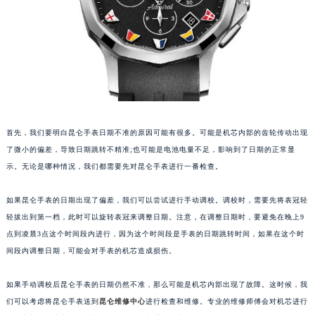
厦门市思明区湖滨东路95号华润大厦写字楼B座11层1104室（需提前预约）
福州市鼓楼区五四路128-1号恒力城写字楼15层03室（需提前预约）
成都市锦江区人民东路6号SAC东原中心写字楼24层2406B室（需提前预约）
重庆市江北区观音桥步行街2号融恒时代广场写字楼9层902室（需提前预约）
长沙市芙蓉区定王台街道建湘路393号世茂环球金融中心写字楼（芙蓉广场）10层13室（需提前预约）
郑州市二七区铭功路10号华润大厦写字楼29层2905室（需提前预约）
太原市迎泽区解放路15号亨得利名表服务中心（品牌授权店）3层整层（需提前预约）
首先，我们要明白昆仑手表日期不准的原因可能有很多。可能是机芯内部的齿轮传动出现
沈阳市沈河区中街路137号亨得利名表服务中心（品牌授权店）1层整层（需提前预约）
了微小的偏差，导致日期跳转不精准;也可能是电池电量不足，影响到了日期的正常显
沈阳市沈河区中街路83号亨得利名表服务中心（品牌授权店）1层整层（需提前预约）
示。无论是哪种情况，我们都需要先对昆仑手表进行一番检查。
乌鲁木齐市天山区红山路26号时代广场（CCMALL）C座17层17-B（需提前预约）
温州市鹿城区锦绣路1067号置信广场10层1015室（需提前预约）
如果昆仑手表的日期出现了偏差，我们可以尝试进行手动调校。调校时，需要先将表冠轻
哈尔滨市道里区友谊西路600号富力中心T2座写字楼29层03室（需提前预约）
轻拔出到第一档，此时可以旋转表冠来调整日期。注意，在调整日期时，要避免在晚上9
点到凌晨3点这个时间段内进行，因为这个时间段是手表的日期跳转时间，如果在这个时
大连市中山区人民路15号国际金融大厦7层G室（需提前预约）
间段内调整日期，可能会对手表的机芯造成损伤。
佛山市禅城区季华五路57号万科金融中心C座12层1205室（需提前预约）
东莞市东城街道鸿福东路1号民盈国贸中心T1写字楼9层907室（需提前预约）
如果手动调校后昆仑手表的日期仍然不准，那么可能是机芯内部出现了故障。这时候，我
无锡市梁溪区人民中路139号恒隆广场写字楼1座11层1104室（需提前预约）