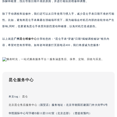
们可以考虑将昆仑手表送到
昆仑维修中心
进行检查和维修。专业的维修师傅会对机芯进行
南通市崇川区工农路57号圆融广场写字楼16层1603室（需提前预约）
拆解和检查，找出导致日期不准的原因，并进行相应的维修和调整。
苏州市苏州工业园区星港街199号苏州中心办公楼C座22层08室（需提前预约）
除了手动调校和送修外，我们还可以从日常使用习惯入手，减少昆仑手表日期不准的可能
武汉市江汉区解放大道686号世界贸易大厦38层09室（需提前预约）
性。比如，避免将昆仑手表暴露在强磁场环境下，因为磁场会对机芯内部的齿轮传动产生
南宁市青秀区金湖路59号地王大厦12楼1224室（需提前预约）
影响;同时，也要避免昆仑手表受到剧烈震动和碰撞，以免对机芯造成损伤。
合肥市蜀山区潜山路111号万象城华润大厦B座12楼03室（需提前预约）
泉州市丰泽区宝洲路729号浦西万达中心写字楼A座7楼709室（需提前预约）
以上就是
广州
昆仑维修中心
分享给您的：“昆仑手表“穿越”日期?揭秘调校秘诀”相关内
青岛市南区山东路6号华润大厦B座22层04室（需提前预约）
容，希望对您有所帮助。如有咨询请拨打页面电话400，我们将虔诚为您服务!
烟台市芝罘区胜利路139号万达金融中心A座907室（需提前预约）
长春市朝阳区西安大路727号中银大厦A座(旺进大厦)18层09室（需提前预约）
贵阳市南明区都司高架桥路33号亨特国际金融中心14楼14D（需提前预约）
昆明市盘龙区北京路928号同德昆明广场写字楼10层06室（需提前预约）
昆仑服务中心
石家庄市长安区中山东路39号勒泰中心写字楼B座13层07室（需提前预约）
西安市碑林区南关正街88号华侨城长安国际中心E座6楼10室（需提前预约）
海口市龙华区金贸东路5号海口华润大厦B座17层1707室（需提前预约）
本文tag：
昆仑
唐山市路南区新华东道100号万达广场写字楼A座10层1002室（需提前预约）
北京昆仑售后服务中心
（国贸店）服务地址：北京市朝阳区建国门外大街甲6号
台州市椒江区东海大道1800号腾达中心东1幢20楼2002室（需提前预约）