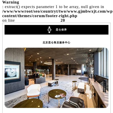
辽宁省盘锦市兴隆台区石油大街昆仑售后服务中心（需提前预约）
Warning
: extract() expects parameter 1 to be array, null given in
辽宁省铁岭市银州区南马路昆仑售后服务中心（需提前预约）
/www/wwwroot/seo/countryt/two/www.gjmbwxjt.com/wp
辽宁省营口市站前区市府路与渤海大街交叉口昆仑售后服务中心（需提前预约）
content/themes/corum/footer-right.php
on line
20
辽宁省沈阳市沈河区中街路137号亨得利名表维修授权店1楼昆仑售后服务中心（需提前预约）
辽宁省沈阳市沈河区中街路83号亨得利名表维修授权店1楼昆仑售后服务中心（需提前预约）
昆仑保养
北京市朝阳区建国门外大街甲6号华熙国际中心D座11层1102室昆仑售后服务中心（北京总部）（需提前预约）
北京市东城区东长安街1号王府井东方广场W3座6层602室昆仑售后服务中心（需提前预约）
北京昆仑售后服务中心
河北省保定市竞秀区朝阳北大街北国先天下昆仑售后服务中心（需提前预约）
内蒙古自治区阿拉善盟市左旗土尔扈特大街昆仑售后服务中心（需提前预约）
内蒙古自治区巴彦淖尔市临河区新华街昆仑售后服务中心（需提前预约）
内蒙古自治区包头市青山区幸福路甲3号王府井百货名表维修昆仑售后服务中心（需提前预约）
内蒙古自治区赤峰市红山区哈达街昆仑售后服务中心（需提前预约）
内蒙古自治区鄂尔多斯市东胜区伊金霍洛街昆仑售后服务中心（需提前预约）
内蒙古自治区呼伦贝尔市海拉尔区中央街昆仑售后服务中心（需提前预约）
内蒙古自治区通辽市科尔沁区明仁大街昆仑售后服务中心（需提前预约）
内蒙古自治区乌海市海勃湾区人民南路昆仑售后服务中心（需提前预约）