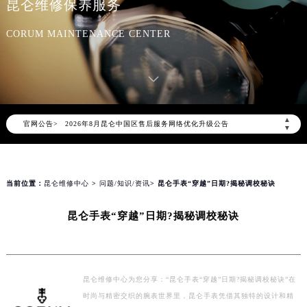
昆仑维修保养服务
CORUM MAINTENANCE CENTER
2026年8月昆仑中国区售后服务网络优化升级公告
▲
官网公告>
▼
2026年8月昆仑全国官方售后客户服务热线：400-609-9509
昆仑官方全国统一服务热线400-609-9509，服务覆盖中国大陆、香港、澳门、台湾全部区域（非大陆需加拨“+86”）
2026年8月昆仑售后服务中心最新网点地址：
当前位置：
昆仑维修中心
>
问题/知识/资讯
> 昆仑手表“穿越”日期?揭秘调校秘诀
北京市朝阳区建国门外大街甲6号华熙国际中心写字楼D座11层1102室（北京总部）（需提前预约）
北京市东城区东长安街1号东方广场写字楼W3座6层602室（需提前预约）
昆仑手表“穿越”日期?揭秘调校秘诀
天津市和平区赤峰道136号天津国际金融中心写字楼26层2603室（需提前预约）
上海市徐汇区虹桥路3号港汇中心写字楼2座37层3705室（需提前预约）
上海市黄浦区南京东路299号宏伊国际广场写字楼8层806室（需提前预约）
昆仑维修中心为您分享：“昆仑手表“穿越”日期?揭秘调校秘诀”在
南京市秦淮区中山南路1号（新街口）南京中心写字楼22层C1-1室（需提前预约）