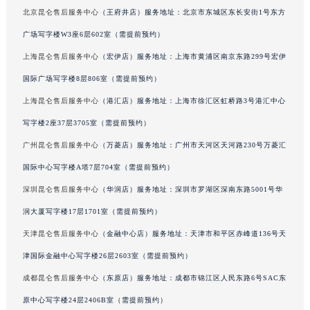
华熙国际中心写字楼D座11层1102室（北京总部）（需提前预约）
内蒙古自治区呼和浩特市玉泉区大学西街70号华润万象城写字楼（鄂尔多斯大厦）23层2326室（需提前预约）
北京昆仑售后服务中心
（王府井店）服务地址：北京市东城区东长安街1号东方
甘肃省兰州市七里河区西津西路16号兰州中心写字楼21层2102室（需提前预约）
广场写字楼W3座6层602室（需提前预约）
重庆市解放碑渝中区民权路28号英利国际金融中心写字楼20层01室（需提前预约）
上海昆仑售后服务中心
（宏伊店）服务地址：上海市黄浦区南京东路299号宏伊
黑龙江省大庆市萨尔图区会战大街昆仑售后服务中心（需提前预约）
黑龙江省鹤岗市向阳区红军路昆仑售后服务中心（需提前预约）
国际广场写字楼8层806室（需提前预约）
黑龙江省黑河市爱辉区中央街昆仑售后服务中心（需提前预约）
上海昆仑售后服务中心
（港汇店）服务地址：上海市徐汇区虹桥路3号港汇中心
黑龙江省鸡西市鸡冠区红军路昆仑售后服务中心（需提前预约）
写字楼2座37层3705室（需提前预约）
黑龙江省佳木斯市向阳区长安路昆仑售后服务中心（需提前预约）
广州昆仑售后服务中心
（万菱店）服务地址：广州市天河区天河路230号万菱汇
黑龙江省牡丹江市东安区太平路昆仑售后服务中心（需提前预约）
国际中心写字楼A塔7层704室（需提前预约）
黑龙江省七台河市桃山区大同街昆仑售后服务中心（需提前预约）
深圳昆仑售后服务中心
（华润店）服务地址：深圳市罗湖区深南东路5001号华
黑龙江省齐齐哈尔市龙沙区龙华路昆仑售后服务中心（需提前预约）
润大厦写字楼17层1701室（需提前预约）
黑龙江省双鸭山市尖山区新兴大街昆仑售后服务中心（需提前预约）
黑龙江省绥化市北林区新华街与康庄路交叉口昆仑售后服务中心（需提前预约）
天津昆仑售后服务中心
（金融中心店）服务地址：天津市和平区赤峰道136号天
黑龙江省伊春市伊美区通河路昆仑售后服务中心（需提前预约）
津国际金融中心写字楼26层2603室（需提前预约）
吉林省白城市洮北区明仁南街昆仑售后服务中心（需提前预约）
成都昆仑售后服务中心
（东原店）服务地址：成都市锦江区人民东路6号SAC东
吉林省白山市浑江区浑江大街昆仑售后服务中心（需提前预约）