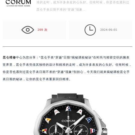
时尚与精密交织的腕表世界里，昆仑手表凭借其独特的设计和精
常州市新北区龙锦路1590号现代传媒中心写字楼5号楼10层1008室（需提前预约）
准的走时，成为许多表友的心头好。但有时候，你是否也遇到过
徐州市鼓楼区淮海东路29号苏宁广场IFC国际金融中心写字楼35层3508室（需提前预约）
昆仑手表日期不准的“穿越”现象…
扬州市邗江区国展路29号星耀天地写字楼1号楼18层1803室（需提前预约）
盐城市盐都区世纪大道5号盐城金融城写字楼1号楼16层1604室（需提前预约）

209 次
2024-06-05
泰州市海陵区永定东路399号置地商务中心东塔写字楼（华润万象城）17层1706室（需提前预约）
宁波市江北区大闸南路500号来福士广场办公楼20层2009室（需提前预约）
杭州市上城区钱江路1366号华润大厦写字楼A座5层503-5室（需提前预约）
昆仑维修
中心为您分享：“昆仑手表“穿越”日期?揭秘调校秘诀”在时尚与精密交织的腕表
金华市金东区东市南街777号金华万达广场写字楼4号楼22层2209室（需提前预约）
世界里，昆仑手表凭借其独特的设计和精准的走时，成为许多表友的心头好。但有时候，
绍兴市越城区胜利东路379号世茂天际中心写字楼8层805室（需提前预约）
你是否也遇到过昆仑手表日期不准的“穿越”现象?别担心，今天我们就来揭秘调校昆仑手
嘉兴市南湖区广益路705号嘉兴世界贸易中心写字楼A座13层1304室（需提前预约）
表日期的秘诀，让你的昆仑手表重新回归精准。
南昌市红谷滩新区红谷中大道998号绿地双子塔（中央广场）A1座办公楼14层07室（需提前预约）
济南市历下区经十路11111号华润中心写字楼（万象城）15层1508室（需提前预约）
广州市天河区天河路230号万菱汇国际中心写字楼A塔7层704室（需提前预约）
广州市越秀区环市东路371-375号世界贸易中心大厦南塔写字楼15层07室（需提前预约）
深圳市罗湖区深南东路5001号华润大厦写字楼17层1701室（需提前预约）
惠州市惠城区江北文昌一路7号华贸大厦写字楼1座30层05室（需提前预约）