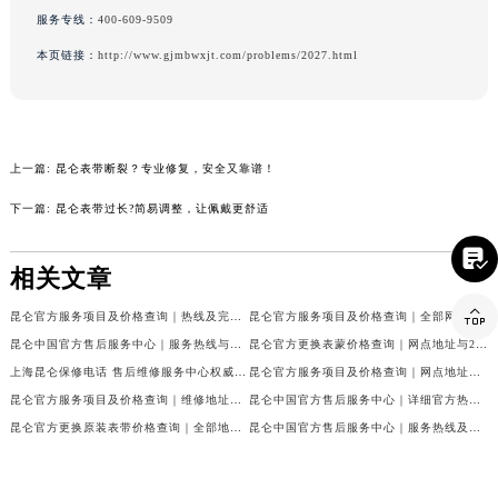
原中心写字楼24层2406B室（需提前预约）
吉林省吉林市船营区河南街昆仑售后服务中心（需提前预约）
服务专线：
400-609-9509
吉林省辽源市龙山区人民大街昆仑售后服务中心（需提前预约）
本页链接：
http://www.gjmbwxjt.com/problems/2027.html
吉林省梅河口市新华街道梅河大街昆仑售后服务中心（需提前预约）
吉林省四平市铁东区紫气大路与南九经街交汇处昆仑售后服务中心（需提前预约）
吉林省松原市宁江区五环大街昆仑售后服务中心（需提前预约）
吉林省通化市东昌区环通乡江南大街昆仑售后服务中心（需提前预约）
上一篇:
昆仑表带断裂？专业修复，安全又靠谱！
吉林省延边市延吉市解放路昆仑售后服务中心（需提前预约）
下一篇:
昆仑表带过长?简易调整，让佩戴更舒适
辽宁省鞍山市铁东区站前街昆仑售后服务中心（需提前预约）

辽宁省本溪市平山区胜利路昆仑售后服务中心（需提前预约）
相关文章
辽宁省朝阳市双塔区新华路昆仑售后服务中心（需提前预约）

辽宁省丹东市振兴区七经街昆仑售后服务中心（需提前预约）
昆仑官方服务项目及价格查询｜热线及完整维修地址权威信息声明（2026年7月最新）
昆仑官方服务项目及价格查询｜全部网点地址与客服电话权威信息通告（2026年7月最新）
辽宁省抚顺市新抚区东一路昆仑售后服务中心（需提前预约）
昆仑中国官方售后服务中心｜服务热线与详细地址权威信息公告（2026年7月最新）
昆仑官方更换表蒙价格查询｜网点地址与24小时客服电话权威信息公告（2026年7月最新）
辽宁省阜新市海州区解放大街昆仑售后服务中心（需提前预约）
上海昆仑保修电话 售后维修服务中心权威公示（2026年7月最新）
昆仑官方服务项目及价格查询｜网点地址及售后服务热线权威信息通知（2026年7月最新）
昆仑官方服务项目及价格查询｜维修地址及服务热线权威信息通告（2026年7月最新）
昆仑中国官方售后服务中心｜详细官方热线及维修地址权威信息公告（2026年7月最新）
辽宁省葫芦岛市连山区中央路昆仑售后服务中心（需提前预约）
昆仑官方更换原装表带价格查询｜全部地址与售后热线权威信息公告（2026年7月最新）
昆仑中国官方售后服务中心｜服务热线及全部网点地址权威信息通知（2026年7月最新）
辽宁省锦州市古塔区中央大街昆仑售后服务中心（需提前预约）
辽宁省辽阳市白塔区新运大街昆仑售后服务中心（需提前预约）