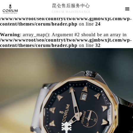
昆仑售后服务中心
Warning
: extract() expects parameter 1 to be array, null

CORUM MAINTENANCE
given in
/www/wwwroot/seo/countryt/two/www.gjmbwxjt.com/wp-
昆仑售后服务中心竭诚为您服务！
content/themes/corum/header.php
on line
24
Warning
: array_map(): Argument #2 should be an array in
/www/wwwroot/seo/countryt/two/www.gjmbwxjt.com/wp-
content/themes/corum/header.php
on line
32