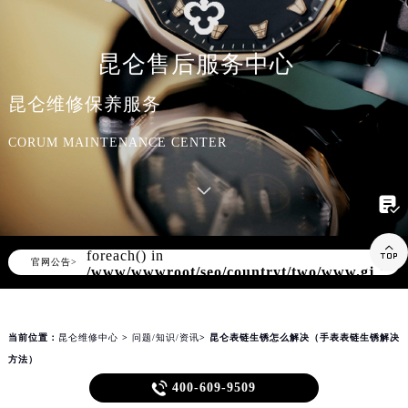
知识/资讯
昆仑售后服务中心
昆仑维修保养服务
CORUM MAINTENANCE CENTER

Warning
: Invalid argument supplied for

foreach() in
▲
官网公告>
▼
/www/wwwroot/seo/countryt/two/www.gjmbw
content/themes/corum/header.php
on
line
170
当前位置：
昆仑维修中心
>
问题/知识/资讯
> 昆仑表链生锈怎么解决（手表表链生锈解决
方法）
昆仑表链生锈怎么解决（手表表链生锈解决方法）

400-609-9509