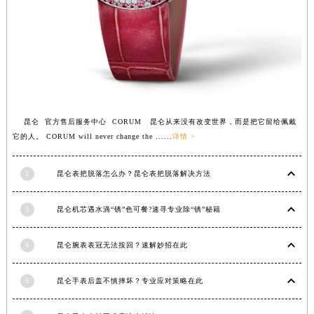
西藏自治区拉萨市城关区北京中路昆仑售后服务中心（需提前预约）
西藏自治区林芝市巴宜区广东路昆仑售后服务中心（需提前预约）
西藏自治区那曲市色尼区浙江西路昆仑售后服务中心（需提前预约）
西藏自治区日喀则市桑珠孜区上海中路昆仑售后服务中心（需提前预约）
西藏自治区山南市乃东区湖北大道昆仑售后服务中心（需提前预约）
云南省保山市隆阳区正阳路昆仑售后服务中心（需提前预约）
云南省楚雄彝族自治州楚雄市鹿城南路昆仑售后服务中心（需提前预约）
昆仑 官方售后服务中心 CORUM 昆仑从来没有改变世界，而是把它留给佩戴
它的人。 CORUM will never change the ......
详情 >
云南省大理白族自治州大理市建设路昆仑售后服务中心（需提前预约）
云南省德宏傣族景颇族自治州芒市团结大街昆仑售后服务中心（需提前预约）
2
昆仑表把脱落怎么办？昆仑表把脱落解决方法
云南省迪庆藏族自治州香格里拉市长征大道昆仑售后服务中心（需提前预约）
云南省红河哈尼族彝族自治州蒙自市天马路昆仑售后服务中心（需提前预约）
3
昆仑机芯遇水滴“锈”色可餐?速寻专业除“锈”秘籍
云南省丽江市古城区七星街昆仑售后服务中心（需提前预约）
云南省临沧市临翔区世纪路昆仑售后服务中心（需提前预约）
4
昆仑腕表表冠无法按回？速解妙招在此
云南省怒江傈僳族自治州泸水市人民路昆仑售后服务中心（需提前预约）
云南省普洱市思茅区振兴大道昆仑售后服务中心（需提前预约）
5
昆仑手表后盖不慎摔坏？专业应对策略在此
云南省曲靖市麒麟区学府路昆仑售后服务中心（需提前预约）