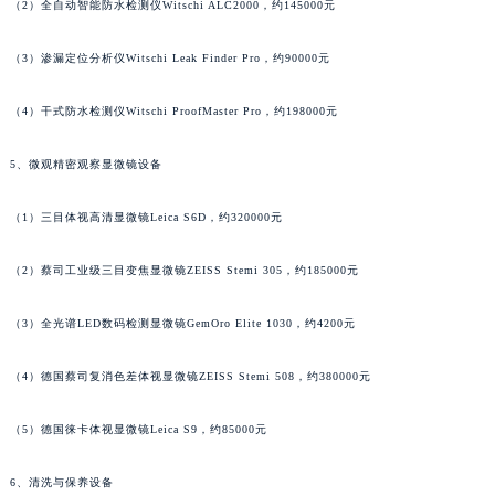
福建省宁德市蕉城区天湖东路昆仑售后服务中心（需提前预约）
（2）全自动智能防水检测仪Witschi ALC2000，约145000元
福建省莆田市城厢区霞林街道荔华东大道昆仑售后服务中心（需提前预约）
（3）渗漏定位分析仪Witschi Leak Finder Pro，约90000元
福建省三明市三元区东乾二路昆仑售后服务中心（需提前预约）
福建省漳州市龙文区步港路昆仑售后服务中心（需提前预约）
（4）干式防水检测仪Witschi ProofMaster Pro，约198000元
江苏省常州市新北区龙锦路1590号现代传媒中心5号楼10层1008室昆仑售后服务中心（需提前预约）
江苏省淮安市清江浦区淮海北路昆仑售后服务中心（需提前预约）
5、微观精密观察显微镜设备
江苏省连云港市海州区通灌北路昆仑售后服务中心（需提前预约）
（1）三目体视高清显微镜Leica S6D，约320000元
江苏省南京市秦淮区中山南路1号南京中心22层22-C1-C3室昆仑售后服务中心（需提前预约）
江苏省宿迁市宿城区西湖路昆仑售后服务中心（需提前预约）
（2）蔡司工业级三目变焦显微镜ZEISS Stemi 305，约185000元
江苏省泰州市海陵区永定东路399号置地商务中心东塔（华润万象城）17层1706室昆仑售后服务中心（需提前预约）
江苏省徐州市鼓楼区淮海东路29号苏宁广场IFC国际金融中心35层3508室昆仑售后服务中心（需提前预约）
（3）全光谱LED数码检测显微镜GemOro Elite 1030，约4200元
江苏省盐城市盐都区世纪大道5号盐城金融城写字楼1号楼16层1604室昆仑售后服务中心（需提前预约）
江苏省扬州市邗江区国展路29号星耀天地写字楼1号楼18层1803室昆仑售后服务中心（需提前预约）
（4）德国蔡司复消色差体视显微镜ZEISS Stemi 508，约380000元
江苏省镇江市京口区中山东路昆仑售后服务中心（需提前预约）
（5）德国徕卡体视显微镜Leica S9，约85000元
江西省抚州市临川区赣东大道昆仑售后服务中心（需提前预约）
江西省赣州市章贡区文清路昆仑售后服务中心（需提前预约）