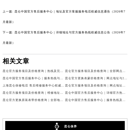
新疆维吾尔自治区喀什市解放北路昆仑售后服务中心（需提前预约）
新疆维吾尔自治区可克达拉市幸福路昆仑售后服务中心（需提前预约）
上一篇:
昆仑中国官方售后服务中心｜地址及官方客服服务电话权威信息通告（2026年7
新疆维吾尔自治区克拉玛依市克拉玛依区友谊路昆仑售后服务中心（需提前预约）
月最新）
新疆维吾尔自治区库车市库车市文化东路昆仑售后服务中心（需提前预约）
下一篇:
昆仑中国官方售后服务中心｜详细地址与官方服务热线权威信息公告（2026年7
新疆维吾尔自治区库尔勒市库尔勒市人民东路昆仑售后服务中心（需提前预约）
新疆维吾尔自治区奎屯市团结西街昆仑售后服务中心（需提前预约）
月最新）
新疆维吾尔自治区昆玉市昆泉街昆仑售后服务中心（需提前预约）
新疆维吾尔自治区沙湾市三道河子镇世纪大道南路昆仑售后服务中心（需提前预约）
相关文章
新疆维吾尔自治区石河子市北二路昆仑售后服务中心（需提前预约）
昆仑官方服务项目及价格查询｜热线及完整维修地址权威信息声明（2026年7月最新）
昆仑官方服务项目及价格查询｜全部网点地址与客服电话权威信息通告（2026年7月最新）
新疆维吾尔自治区双河市光明路昆仑售后服务中心（需提前预约）
昆仑中国官方售后服务中心｜服务热线与详细地址权威信息公告（2026年7月最新）
昆仑官方更换表蒙价格查询｜网点地址与24小时客服电话权威信息公告（2026年7月最新）
新疆维吾尔自治区塔城市塔城地区闻琴路昆仑售后服务中心（需提前预约）
上海昆仑保修电话 售后维修服务中心权威公示（2026年7月最新）
昆仑官方服务项目及价格查询｜网点地址及售后服务热线权威信息通知（2026年7月最新）
新疆维吾尔自治区铁门关市兴疆路昆仑售后服务中心（需提前预约）
昆仑官方服务项目及价格查询｜维修地址及服务热线权威信息通告（2026年7月最新）
昆仑中国官方售后服务中心｜详细官方热线及维修地址权威信息公告（2026年7月最新）
新疆维吾尔自治区图木舒克市图木舒克市中兴街昆仑售后服务中心（需提前预约）
昆仑官方更换原装表带价格查询｜全部地址与售后热线权威信息公告（2026年7月最新）
昆仑中国官方售后服务中心｜服务热线及全部网点地址权威信息通知（2026年7月最新）
新疆维吾尔自治区吐鲁番市高昌区文化中路文化中路昆仑售后服务中心（需提前预约）
新疆维吾尔自治区乌苏市乌鲁木齐北路昆仑售后服务中心（需提前预约）
新疆维吾尔自治区五家渠市长征西街昆仑售后服务中心（需提前预约）