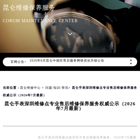
昆仑维修保养服务
CORUM MAINTENANCE CENTER
2026年8月昆仑中国区售后服务网络优化升级公告
▲
官网公告>
2026年8月昆仑全国官方售后客户服务热线：400-609-9509
▼
昆仑官方全国统一服务热线400-609-9509，服务覆盖中国大陆、香港、澳门、台湾全部区域（非大陆需加拨“+86”）
2026年8月昆仑售后服务中心最新网点地址：
当前位置：
昆仑维修中心
>
问题/知识/资讯
> 昆仑手表深圳维修点专业售后维修保养服务
北京市朝阳区建国门外大街甲6号华熙国际中心写字楼D座11层1102室（北京总部）（需提前预约）
权威公示（2026年7月最新）
北京市东城区东长安街1号东方广场写字楼W3座6层602室（需提前预约）
昆仑手表深圳维修点专业售后维修保养服务权威公示（2026
天津市和平区赤峰道136号天津国际金融中心写字楼26层2603室（需提前预约）
年7月最新）
上海市徐汇区虹桥路3号港汇中心写字楼2座37层3705室（需提前预约）
上海市黄浦区南京东路299号宏伊国际广场写字楼8层806室（需提前预约）
南京市秦淮区中山南路1号（新街口）南京中心写字楼22层C1-1室（需提前预约）