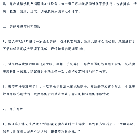
2、维修技师均持有官方培训认证证书，拥有5年以上高端腕表维修经验。使用专业开盖工
河南省新乡市红旗区人民路昆仑售后服务中心（需提前预约）
具、超声波清洗机及润滑油加注设备，每一道工序均按品牌维修手册执行，包含拆解、清
河南省信阳市浉河区东方红大道昆仑售后服务中心（需提前预约）
洗、检查、润滑、组装、调校及防水测试七个环节。
河南省许昌市魏都区建安大道与八龙路交叉口昆仑售后服务中心（需提前预约）
五、养护知识与日常使用
河南省郑州市二七区民主路10号华润大厦29层2905室昆仑售后服务中心（需提前预约）
河南省周口市川汇区七一路昆仑售后服务中心（需提前预约）
1、建议每2至3年进行一次全面养护，包括机芯清洗、润滑及防水性能检测。频繁进行水
河南省驻马店市驿城区乐山大道与置地大道交叉口昆仑售后服务中心（需提前预约）
下活动或湿度较大环境下佩戴，应缩短保养周期至1年。
湖北省鄂州市鄂城区文星大道昆仑售后服务中心（需提前预约）
湖北省黄冈市黄州区赤壁大道昆仑售后服务中心（需提前预约）
2、避免腕表接触强磁场（如音响、磁扣、手机等），每夜放置时远离电子设备。机械腕
湖北省黄石市黄石港区武汉路昆仑售后服务中心（需提前预约）
表若长期不佩戴，建议每月手动上链一次，保持机芯润滑油均匀分布。
湖北省荆门市东宝中天街步行街昆仑售后服务中心（需提前预约）
3、表带有汗渍或灰尘时，用软布蘸少量清水擦拭后晾干。皮质表带应避免沾水，金属表
湖北省荆州市荆州区荆中路昆仑售后服务中心（需提前预约）
带可用软毛刷清洁。更换电池后若腕表停走，需及时检查电池漏液情况。
湖北省十堰市茅箭区人民北路昆仑售后服务中心（需提前预约）
湖北省随州市曾都区青年路昆仑售后服务中心（需提前预约）
六、用户好评
湖北省咸宁市咸安区长安大道昆仑售后服务中心（需提前预约）
湖北省襄阳市樊城区长虹路与人民路交叉口昆仑售后服务中心（需提前预约）
1、深圳客户张先生反馈：“我的昆仑腕表走时一直偏快，送到官方售后后，三天就完成了
保养，现在每天误差不到两秒，服务流程很正规。”
湖北省孝感市孝南区复兴大道昆仑售后服务中心（需提前预约）