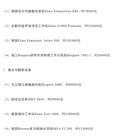
6、清洗与保养设备
江西省吉安市吉州区井冈山大道昆仑售后服务中心（需提前预约）
江西省景德镇市珠山区珠山中路昆仑售后服务中心（需提前预约）
（1）德国埃尔玛旗舰洗表机Elma Elmasolvex RM，约78000元
江西省九江市浔阳区浔阳路昆仑售后服务中心（需提前预约）
（2）全数控超声波清洗工作站Elma S1800 Premium，约245000元
江西省南昌市红谷滩新区红谷中大道998号绿地双子塔（中央广场）A1座办公楼14层1407室昆仑售后服务中心（需提前预约）
江西省萍乡市安源区萍安北大道与康庄路交叉口昆仑售后服务中心（需提前预约）
（3）德国Elma Elmasonic Select 900，约192000元
江西省上饶市信州区滨江西路昆仑售后服务中心（需提前预约）
江西省新余市渝水区北湖西路昆仑售后服务中心（需提前预约）
（4）瑞士Bergeon保养专用精密工作台机组Bergeon 7042-1，约36000元
江西省宜春市袁州区中山中路昆仑售后服务中心（需提前预约）
江西省鹰潭市月湖区胜利东路昆仑售后服务中心（需提前预约）
7、抛光与翻新设备
山东省德州市德城区东风中路昆仑售后服务中心（需提前预约）
（1）无尘隔尘旗舰抛光机Bergeon 6680，约69000元
山东省东营市东营区济南路昆仑售后服务中心（需提前预约）
山东省济南市历下区经十路11111号华润中心写字楼（万象城）15层1508室昆仑售后服务中心（需提前预约）
（2）线性拉丝机MKS 9050，约96000元
山东省济宁市任城区太白楼路昆仑售后服务中心（需提前预约）
山东省莱芜市文化南路8号银座商城名表维修一楼名表维修昆仑售后服务中心（需提前预约）
（3）镜面抛光工作站Elma Poli-1000，约158000元
山东省临沂市兰山区解放路昆仑售后服务中心（需提前预约）
（4）德国Horotec多功能抛光系统MSA 15.200，约113000元
山东省日照市东港区烟台路昆仑售后服务中心（需提前预约）