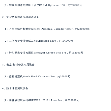
安徽省蚌埠市蚌山区淮河路昆仑售后服务中心（需提前预约）
（6）钟表专用激光摆轮干涉仪CSEM Optimum 150，约750000元
安徽省亳州市谯城区魏武大道昆仑售后服务中心（需提前预约）
安徽省池州市贵池区长江路昆仑售后服务中心（需提前预约）
2、复杂功能腕表专项调试设备
安徽省滁州市琅琊区南谯北路昆仑售后服务中心（需提前预约）
安徽省阜阳市颍州区颍州北路昆仑售后服务中心（需提前预约）
（1）万年历综合检测仪Witschi Perpetual Calendar Tester，约238000元
安徽省淮北市相山区淮海路昆仑售后服务中心（需提前预约）
（2）三问音簧专业调试工作站Bergeon 8200，约186000元
安徽省淮南市田家庵区国庆中路昆仑售后服务中心（需提前预约）
安徽省黄山市屯溪区黄山西路昆仑售后服务中心（需提前预约）
（3）计时码表专项检测仪Vibrograf Chrono Test Pro，约152000元
安徽省六安市金安区解放中路昆仑售后服务中心（需提前预约）
安徽省马鞍山市雨山区湖南西路昆仑售后服务中心（需提前预约）
3、表盘/指针修复专用设备
安徽省宿州市埇桥区人民中路昆仑售后服务中心（需提前预约）
（1）指针矫正机Watch Hand Corrector Pro，约37000元
安徽省铜陵市铜官区石城大道昆仑售后服务中心（需提前预约）
安徽省芜湖市镜湖区中山路步行街昆仑售后服务中心（需提前预约）
4、防水性能测试设备
安徽省宣城市宣州区叠嶂西路昆仑售后服务中心（需提前预约）
福建省龙岩市新罗区九一南路昆仑售后服务中心（需提前预约）
（1）海神旗舰试水机GREINER LT-121 Poseidon，约220000元
福建省南平市建阳区人民西路昆仑售后服务中心（需提前预约）