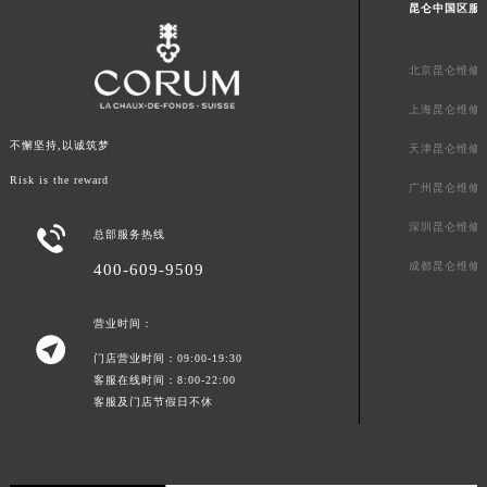
河北省石家庄市长安区中山东路39号勒泰中心写字楼B座13层07室昆仑售后服务中心（需提前预约）
昆仑中国区服
陕西省西安市碑林区南关正街88号华侨城长安国际中心E座6楼10室昆仑售后服务中心（需提前预约）
海南省海口市龙华区金贸东路5号海口华润大厦B座17层1707室昆仑售后服务中心（需提前预约）
北京昆仑维修
河北省唐山市路南区新华东道100号万达广场写字楼A座10层1002室昆仑售后服务中心（需提前预约）
上海昆仑维修
台州市椒江区东海大道1800号腾达中心东1幢20楼2002室昆仑售后服务中心（需提前预约）
不懈坚持,以诚筑梦
天津昆仑维修
呼和浩特市玉泉区大学西街70号华润万象城写字楼（鄂尔多斯大厦）23层2326室昆仑售后服务中心（需提前预约）
Risk is the reward
兰州市七里河区西津西路16号兰州中心写字楼21层2102室昆仑售后服务中心（需提前预约）
广州昆仑维修
重庆市解放碑渝中区民权路28号英利国际金融中心写字楼20层01室昆仑售后服务中心（需提前预约）
深圳昆仑维修

总部服务热线
节假日正常营业！
成都昆仑维修
400-609-9509
营业时间：

门店营业时间：09:00-19:30
客服在线时间：8:00-22:00
客服及门店节假日不休