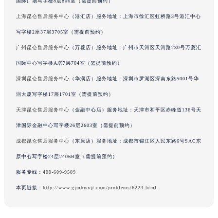
国际广场写字楼8层806室（需提前预约）
陕西省延安市宝塔区中心街昆仑售后服务中心（需提前预约）
陕西省榆林市榆阳区长兴路昆仑售后服务中心（需提前预约）
上海昆仑售后服务中心
（港汇店）服务地址：上海市徐汇区虹桥路3号港汇中心
新疆维吾尔自治区阿克苏市东大街昆仑售后服务中心（需提前预约）
写字楼2座37层3705室（需提前预约）
新疆维吾尔自治区阿拉尔市胜利大道昆仑售后服务中心（需提前预约）
广州昆仑售后服务中心
（万菱店）服务地址：广州市天河区天河路230号万菱汇
新疆维吾尔自治区阿拉山口市友好路昆仑售后服务中心（需提前预约）
国际中心写字楼A塔7层704室（需提前预约）
新疆维吾尔自治区阿勒泰市解放路昆仑售后服务中心（需提前预约）
深圳昆仑售后服务中心
（华润店）服务地址：深圳市罗湖区深南东路5001号华
新疆维吾尔自治区阿图什市光明路昆仑售后服务中心（需提前预约）
润大厦写字楼17层1701室（需提前预约）
新疆维吾尔自治区白杨市军垦路昆仑售后服务中心（需提前预约）
天津昆仑售后服务中心
（金融中心店）服务地址：天津市和平区赤峰道136号天
新疆维吾尔自治区北屯市团结路昆仑售后服务中心（需提前预约）
新疆维吾尔自治区博乐市博乐市北京路昆仑售后服务中心（需提前预约）
津国际金融中心写字楼26层2603室（需提前预约）
新疆维吾尔自治区昌吉市延安北路昆仑售后服务中心（需提前预约）
成都昆仑售后服务中心
（东原店）服务地址：成都市锦江区人民东路6号SAC东
新疆维吾尔自治区阜康市博峰路昆仑售后服务中心（需提前预约）
原中心写字楼24层2406B室（需提前预约）
新疆维吾尔自治区哈密市伊州区建国北路昆仑售后服务中心（需提前预约）
服务专线：
400-609-9509
新疆维吾尔自治区和田市和田市北京西路昆仑售后服务中心（需提前预约）
本页链接：
http://www.gjmbwxjt.com/problems/6223.html
新疆维吾尔自治区胡杨河市胡杨河市胡杨路昆仑售后服务中心（需提前预约）
新疆维吾尔自治区霍尔果斯市亚欧北路昆仑售后服务中心（需提前预约）