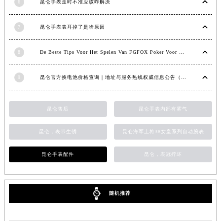
云南省文山壮族苗族自治州文山市东风路昆仑售后服务中心（需提前预约）
6
昆仑手表走时不准应该咋解决
云南省西双版纳傣族自治州景洪市宣慰大道昆仑售后服务中心（需提前预约）
7
昆仑手表表耳掉了是啥原因
云南省玉溪市红塔区南北大街昆仑售后服务中心（需提前预约）
云南省昭通市昭阳区青年路昆仑售后服务中心（需提前预约）
8
De Beste Tips Voor Het Spelen Van FGFOX Poker Voor Beginners
台湾省台北市万华区中华路昆仑售后服务中心（需提前预约）
台湾省新北市板桥区文化路昆仑售后服务中心（需提前预约）
9
昆仑官方换电池价格查询｜地址与服务热线权威信息公告（2026年7月最新）
台湾省桃园市中坜区中丰路昆仑售后服务中心（需提前预约）
台湾省台中市西屯区文华路昆仑售后服务中心（需提前预约）
昆仑售后
昆仑手表内部有雾气
台湾省台南市中西区国华街昆仑售后服务中心（需提前预约）
台湾省高雄市新兴区五福路昆仑售后服务中心（需提前预约）
昆仑，表带生锈
昆仑海军上将38女皇系列自动腕表
台湾省基隆市仁爱区仁三路昆仑售后服务中心（需提前预约）
台湾省新竹市东区中正路昆仑售后服务中心（需提前预约）
昆仑手表配件
昆仑，表冠拧坏
台湾省嘉义市东区文化路昆仑售后服务中心（需提前预约）
重庆市江北区观音桥步行街2号融恒时代广场9层902室昆仑售后服务中心（需提前预约）
随机推荐
新疆维吾尔自治区乌鲁木齐市天山区红山路26号时代广场（CCMALL）C座17层17-B昆仑售后服务中心（需提前预约）
浙江省温州市鹿城区锦绣路1067号置信广场10层1015室昆仑售后服务中心（需提前预约）