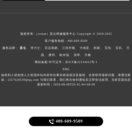
版权所有:（corum）昆仑维修服务中心 Copyright © 2018-2032
客户服务热线：
400-609-9509
服务品牌：
昆仑
、
劳力士
、
百达翡丽
、
江诗丹顿
、
卡地亚
、
积家
、
宝珀
、
宝玑
、
万
国
、
萧邦
、
欧米茄
、
浪琴
、
天梭
网站备案/许可证号：京ICP备32134412号-1
XML
如权利人或知情人士发现本站内容存在事实错误或涉及版权、名誉权等侵权问题，请通过邮
箱：2557628530@qq.com 与我们联系，我们将在收到通知后立即依法处理。当前页面信息
更新时间：2026-08-08T20:42:44+08:00

400-609-9509