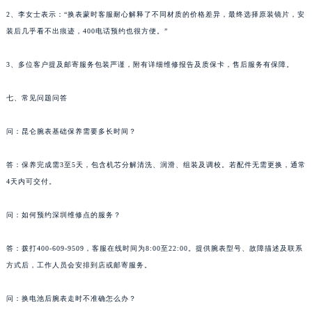
湖北省宜昌市西陵区夷陵大道与港窑路昆仑售后服务中心（需提前预约）
2、李女士表示：“换表蒙时客服耐心解释了不同材质的价格差异，最终选择原装镜片，安
湖南省常德市武陵区人民路昆仑售后服务中心（需提前预约）
装后几乎看不出痕迹，400电话预约也很方便。”
湖南省郴州市北湖区国庆北路昆仑售后服务中心（需提前预约）
湖南省衡阳市雁峰区解放路昆仑售后服务中心（需提前预约）
3、多位客户提及邮寄服务包装严谨，附有详细维修报告及质保卡，售后服务有保障。
湖南省怀化市鹤城区迎丰中路昆仑售后服务中心（需提前预约）
七、常见问题问答
湖南省娄底市娄星区长青街昆仑售后服务中心（需提前预约）
湖南省邵阳市双清区东风路昆仑售后服务中心（需提前预约）
问：昆仑腕表基础保养需要多长时间？
湖南省湘潭市雨湖区莲城大道昆仑售后服务中心（需提前预约）
湖南省益阳市赫山区桃花仑路昆仑售后服务中心（需提前预约）
答：保养完成需3至5天，包含机芯分解清洗、润滑、组装及调校。若配件无需更换，通常
湖南省永州市冷水滩区永州大道与中兴路交叉口昆仑售后服务中心（需提前预约）
4天内可交付。
湖南省岳阳市岳阳楼区东茅岭路昆仑售后服务中心（需提前预约）
问：如何预约深圳维修点的服务？
湖南省张家界市永定区解放路昆仑售后服务中心（需提前预约）
湖南省长沙市芙蓉区建湘路393号世茂环球金融中心写字楼10层1013室昆仑售后服务中心（需提前预约）
答：拨打400-609-9509，客服在线时间为8:00至22:00。提供腕表型号、故障描述及联系
湖南省株洲市芦淞区建设南路昆仑售后服务中心（需提前预约）
方式后，工作人员会安排到店或邮寄服务。
甘肃省白银市白银区北京路昆仑售后服务中心（需提前预约）
甘肃省定西市安定区解放路昆仑售后服务中心（需提前预约）
问：换电池后腕表走时不准确怎么办？