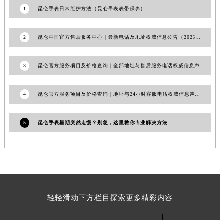
黑龙江省哈尔滨市道里区友谊西路600号富力中心T2座写字楼29层03室室昆仑售后服务中心（需提前预约）
1
昆仑手表日常维护方法（昆仑手表表带保养）
辽宁省大连市中山区人民路15号国际金融大厦7层G室昆仑售后服务中心（需提前预约）
广东省佛山市禅城区季华五路57号万科金融中心C座12层1205室昆仑售后服务中心（需提前预约）
2
昆仑中国官方售后服务中心｜最新电话及地址权威信息公告（2026年6月最新）
广东省东莞市东城街道鸿福东路1号民盈国贸中心T1写字楼9层907室昆仑售后服务中心（需提前预约）
江苏省无锡市梁溪区人民中路139号恒隆广场写字楼1座11层1104室昆仑售后服务中心（需提前预约）
3
昆仑官方服务项目及价格查询｜全部地址与售后服务电话权威信息声明（2026年7月最新）
江苏省南通市崇川区工农路57号圆融广场写字楼16层1603室昆仑售后服务中心（需提前预约）
江苏省苏州市苏州工业园区 星港街199号苏州中心办公楼C座22层08室昆仑售后服务中心（需提前预约）
4
昆仑官方服务项目及价格查询｜地址与24小时客服电话权威信息声明（2026年7月最新）
湖北省武汉市江汉区解放大道686号世界贸易大厦38层09室昆仑售后服务中心（需提前预约）
广西省南宁市青秀区金湖路59号地王大厦12楼1224室昆仑售后服务中心（需提前预约）
5
昆仑手表星期突然走慢？别急，这里教你专业解决方法
安徽省合肥市蜀山区潜山路111号万象城华润大厦B座12楼03室昆仑售后服务中心（需提前预约）
福建省泉州市丰泽区宝洲路729号浦西万达中心写字楼A座7楼709室昆仑售后服务中心（需提前预约）
山东省青岛市南区山东路6号华润大厦B座22层04室昆仑售后服务中心（需提前预约）
山东省烟台市芝罘区胜利路139号万达金融中心A座907室昆仑售后服务中心（需提前预约）
吉林省长春市朝阳区西安大路727号中银大厦A座(旺进大厦)18层09室昆仑售后服务中心（需提前预约）
贵州省贵阳市南明区都司高架桥路33号亨特国际金融中心14楼14D昆仑售后服务中心（需提前预约）
轻轻滑动下方栏目探索更多精彩内容
云南省昆明市盘龙区北京路928号同德昆明广场写字楼10层06室昆仑售后服务中心（需提前预约）