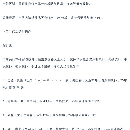
温馨提示：官方全国统一服务热线，服务覆盖中国大陆、中国香港、中国澳门、中国台湾
内蒙古自治区呼和浩特市玉泉区大学西街70号华润万象城写字楼（鄂尔多斯大厦）23层2326室（需提前预约）
全部区域，需直接拨打本统一热线获取售后、咨询等相关服务。
甘肃省兰州市七里河区西津西路16号兰州中心写字楼21层2102室（需提前预约）
重庆市解放碑渝中区民权路28号英利国际金融中心写字楼20层01室（需提前预约）
温馨提示：中国大陆以外地区拨打本 400 热线，请在号码前加拨“+86”。
黑龙江省大庆市萨尔图区会战大街昆仑售后服务中心（需提前预约）
（二）门店技师简介
黑龙江省鹤岗市向阳区红军路昆仑售后服务中心（需提前预约）
黑龙江省黑河市爱辉区中央街昆仑售后服务中心（需提前预约）
深圳店
黑龙江省鸡西市鸡冠区红军路昆仑售后服务中心（需提前预约）
黑龙江省佳木斯市向阳区长安路昆仑售后服务中心（需提前预约）
本店共计20名修表技师，涵盖多国籍从业人员，技师等级包含资深制表师、高级技师、中
黑龙江省牡丹江市东安区太平路昆仑售后服务中心（需提前预约）
级技师、初级技师、学徒五个层级，详细人员信息如下：
黑龙江省七台河市桃山区大同街昆仑售后服务中心（需提前预约）
1、杰登・奥斯卡里昂（Jayden Oscarion）：男，美国籍，从业32年，资深制表师，25年
黑龙江省齐齐哈尔市龙沙区龙华路昆仑售后服务中心（需提前预约）
累计修表189块
黑龙江省双鸭山市尖山区新兴大街昆仑售后服务中心（需提前预约）
黑龙江省绥化市北林区新华街与康庄路交叉口昆仑售后服务中心（需提前预约）
2、焦昱辰：男，中国籍，从业19年，高级技师，25年累计修表266块
黑龙江省伊春市伊美区通河路昆仑售后服务中心（需提前预约）
吉林省白城市洮北区明仁南街昆仑售后服务中心（需提前预约）
3、刘梅：女，中国籍，从业17年，高级技师，25年累计修表291块
吉林省白山市浑江区浑江大街昆仑售后服务中心（需提前预约）