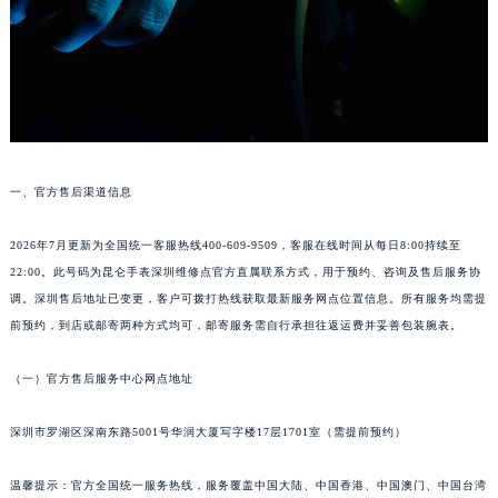
南通市崇川区工农路57号圆融广场写字楼16层1603室（需提前预约）
苏州市苏州工业园区星港街199号苏州中心办公楼C座22层08室（需提前预约）
武汉市江汉区解放大道686号世界贸易大厦38层09室（需提前预约）
南宁市青秀区金湖路59号地王大厦12楼1224室（需提前预约）
合肥市蜀山区潜山路111号万象城华润大厦B座12楼03室（需提前预约）
泉州市丰泽区宝洲路729号浦西万达中心写字楼A座7楼709室（需提前预约）
青岛市南区山东路6号华润大厦B座22层04室（需提前预约）
一、官方售后渠道信息
烟台市芝罘区胜利路139号万达金融中心A座907室（需提前预约）
2026年7月更新为全国统一客服热线400-609-9509，客服在线时间从每日8:00持续至
长春市朝阳区西安大路727号中银大厦A座(旺进大厦)18层09室（需提前预约）
22:00。此号码为昆仑手表深圳维修点官方直属联系方式，用于预约、咨询及售后服务协
贵阳市南明区都司高架桥路33号亨特国际金融中心14楼14D（需提前预约）
调。深圳售后地址已变更，客户可拨打热线获取最新服务网点位置信息。所有服务均需提
昆明市盘龙区北京路928号同德昆明广场写字楼10层06室（需提前预约）
前预约，到店或邮寄两种方式均可，邮寄服务需自行承担往返运费并妥善包装腕表。
石家庄市长安区中山东路39号勒泰中心写字楼B座13层07室（需提前预约）
西安市碑林区南关正街88号华侨城长安国际中心E座6楼10室（需提前预约）
（一）官方售后服务中心网点地址
海口市龙华区金贸东路5号海口华润大厦B座17层1707室（需提前预约）
深圳市罗湖区深南东路5001号华润大厦写字楼17层1701室（需提前预约）
唐山市路南区新华东道100号万达广场写字楼A座10层1002室（需提前预约）
台州市椒江区东海大道1800号腾达中心东1幢20楼2002室（需提前预约）