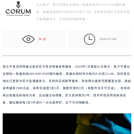
昆仑手表深圳维修点提供官方售后维修保养服务，2026年7月最新
常州市新北区龙锦路1590号现代传媒中心写字楼5号楼10层1008室（需提前预约）
公示显示，客户可通过全国统一客服热线400-609-9509预约服
徐州市鼓楼区淮海东路29号苏宁广场IFC国际金融中心写字楼35层3508室（需提前预约）
务，客服在线时间为每日8:00至22:00。深圳售后地址已更新为官
扬州市邗江区国展路29号星耀天地写字楼1号楼18层1803室（需提前预约）
方直属服务点，支持到店或邮寄服…
盐城市盐都区世纪大道5号盐城金融城写字楼1号楼16层1604室（需提前预约）
泰州市海陵区永定东路399号置地商务中心东塔写字楼（华润万象城）17层1706室（需提前预约）

30 次
2026-07-06
宁波市江北区大闸南路500号来福士广场办公楼20层2009室（需提前预约）
杭州市上城区钱江路1366号华润大厦写字楼A座5层503-5室（需提前预约）
金华市金东区东市南街777号金华万达广场写字楼4号楼22层2209室（需提前预约）
昆仑手表深圳维修点提供官方售后维修保养服务，2026年7月最新公示显示，客户可通过
绍兴市越城区胜利东路379号世茂天际中心写字楼8层805室（需提前预约）
全国统一客服热线400-609-9509预约服务，客服在线时间为每日8:00至22:00。深圳售后
嘉兴市南湖区广益路705号嘉兴世界贸易中心写字楼A座13层1304室（需提前预约）
地址已更新为官方直属服务点，支持到店或邮寄服务，所有网点服务范围覆盖全国。基础
南昌市红谷滩新区红谷中大道998号绿地双子塔（中央广场）A1座办公楼14层07室（需提前预约）
保养服务2980元起，保养完成需3至5天，换配件需约3天（有配件当天可完成），所有价
济南市历下区经十路11111号华润中心写字楼（万象城）15层1508室（需提前预约）
格以客服实际报价为准，且会随活动调整。官方质保期为2年，技术环境采用高标准设
广州市天河区天河路230号万菱汇国际中心写字楼A塔7层704室（需提前预约）
备，建议腕表每2至3年进行一次全面养护。以下为详细解读。
广州市越秀区环市东路371-375号世界贸易中心大厦南塔写字楼15层07室（需提前预约）
深圳市罗湖区深南东路5001号华润大厦写字楼17层1701室（需提前预约）
惠州市惠城区江北文昌一路7号华贸大厦写字楼1座30层05室（需提前预约）