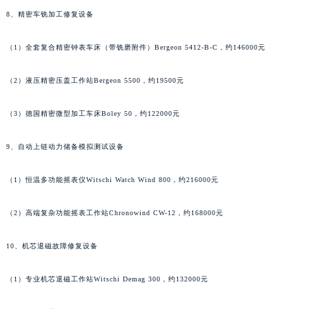
山东省泰安市泰山区财源街道泰山大街昆仑售后服务中心（需提前预约）
8、精密车铣加工修复设备
山东省威海市环翠区新威海路89号振华商厦一楼名表维修昆仑售后服务中心（需提前预约）
山东省潍坊市奎文区东风东街昆仑售后服务中心（需提前预约）
（1）全套复合精密钟表车床（带铣磨附件）Bergeon 5412-B-C，约146000元
山东省枣庄市滕州市北辛路与善国路交叉口昆仑售后服务中心（需提前预约）
山东省淄博市张店区金晶大道昆仑售后服务中心（需提前预约）
（2）液压精密压盖工作站Bergeon 5500，约19500元
上海市黄浦区南京东路299号宏伊国际广场写字楼8层806室昆仑售后服务中心（需提前预约）
（3）德国精密微型加工车床Boley 50，约122000元
上海市徐汇区虹桥路3号港汇中心2座37层3705室昆仑售后服务中心（需提前预约）
浙江省杭州市上城区钱江路1366号华润大厦A座5层503-5室昆仑售后服务中心（需提前预约）
9、自动上链动力储备模拟测试设备
浙江省湖州市吴兴区劳动路昆仑售后服务中心（需提前预约）
浙江省嘉兴市南湖区广益路705号嘉兴世界贸易中心A座13层1304室昆仑售后服务中心（需提前预约）
（1）恒温多功能摇表仪Witschi Watch Wind 800，约216000元
浙江省金华市金东区东市南街777号金华万达广场4号楼22楼2209室昆仑售后服务中心（需提前预约）
（2）高端复杂功能摇表工作站Chronowind CW-12，约168000元
浙江省丽水市莲都区解放街昆仑售后服务中心（需提前预约）
浙江省宁波市江北区大闸南路500号来福士广场办公楼20层2009室昆仑售后服务中心（需提前预约）
10、机芯退磁故障修复设备
浙江省衢州市柯城区上街昆仑售后服务中心（需提前预约）
浙江省绍兴市越城区胜利东路379号世茂天际中心写字楼8层805室昆仑售后服务中心（需提前预约）
（1）专业机芯退磁工作站Witschi Demag 300，约132000元
浙江省舟山市定海区解放东路昆仑售后服务中心（需提前预约）