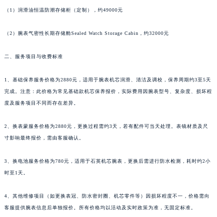
广西壮族自治区桂林市秀峰区红岭路昆仑售后服务中心（需提前预约）
（1）润滑油恒温防潮存储柜（定制），约49000元
广西壮族自治区河池市金城江区金城江街道朝阳路昆仑售后服务中心（需提前预约）
广西壮族自治区贺州市八步区城东街道灵峰南路昆仑售后服务中心（需提前预约）
（2）腕表气密性长期存储舱Sealed Watch Storage Cabin，约32000元
广西壮族自治区来宾市兴宾区桂中大道昆仑售后服务中心（需提前预约）
广西壮族自治区柳州市城中区中山中路昆仑售后服务中心（需提前预约）
二、服务项目与收费标准
广西壮族自治区钦州市钦南区金海湾东大街昆仑售后服务中心（需提前预约）
1、基础保养服务价格为2880元，适用于腕表机芯润滑、清洁及调校，保养周期约3至5天
广西壮族自治区梧州市万秀区龙湖镇高旺路昆仑售后服务中心（需提前预约）
完成。注意：此价格为常见基础款机芯保养报价，实际费用因腕表型号、复杂度、损坏程
广西壮族自治区玉林市玉州区金玉路昆仑售后服务中心（需提前预约）
度及服务项目不同而存在差异。
海南省儋州市儋州市那大镇兰洋北路昆仑售后服务中心（需提前预约）
海南省东方市八所镇解放西路昆仑售后服务中心（需提前预约）
2、换表蒙服务价格为2880元，更换过程需约3天，若有配件可当天处理。表镜材质及尺
海南省琼海市嘉积镇东风路昆仑售后服务中心（需提前预约）
寸影响最终报价，需由客服确认。
海南省三沙市西沙区西沙群岛永兴岛北京路昆仑售后服务中心（需提前预约）
3、换电池服务价格为780元，适用于石英机芯腕表，更换后需进行防水检测，耗时约2小
海南省三亚市吉阳区迎宾路昆仑售后服务中心（需提前预约）
时至1天。
海南省万宁市万城镇解放路昆仑售后服务中心（需提前预约）
海南省文昌市文城镇教育东路昆仑售后服务中心（需提前预约）
4、其他维修项目（如更换表冠、防水密封圈、机芯零件等）因损坏程度不一，价格需向
海南省五指山市通什镇三月三大道昆仑售后服务中心（需提前预约）
客服提供腕表信息后单独报价。所有价格均以活动及实时政策为准，无固定标准。