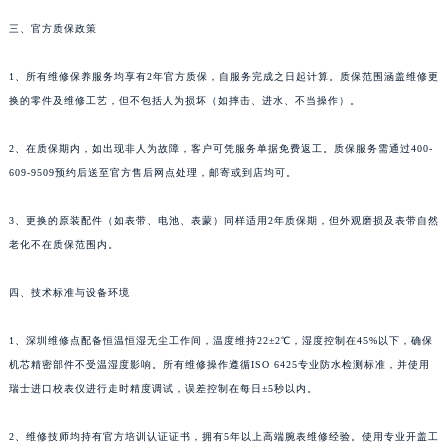
香港特别行政区尖沙咀区油尖旺区广东道昆仑售后服务中心（需提前预约）
三、官方质保政策
香港特别行政区金钟区中西区金钟道昆仑售后服务中心（需提前预约）
香港特别行政区九龙区油尖旺区弥敦道昆仑售后服务中心（需提前预约）
1、所有维修保养服务均享有2年官方质保，自服务完成之日起计算。质保范围涵盖维修更
香港特别行政区铜锣湾区湾仔区轩尼诗道昆仑售后服务中心（需提前预约）
换的零件及维修工艺，但不包括人为损坏（如摔击、进水、不当操作）。
河南省安阳市文峰区解放大道昆仑售后服务中心（需提前预约）
河南省鹤壁市淇滨区九州路昆仑售后服务中心（需提前预约）
2、在质保期内，如出现非人为故障，客户可凭服务单据免费返工。质保服务需通过400-
河南省济源市沁园街道济水大道昆仑售后服务中心（需提前预约）
609-9509预约后送至官方售后网点处理，邮寄或到店均可。
河南省焦作市解放区解放路昆仑售后服务中心（需提前预约）
3、更换的原装配件（如表带、电池、表蒙）同样适用2年质保期，但外观磨损及表带自然
河南省开封市鼓楼区中山路昆仑售后服务中心（需提前预约）
老化不在质保范围内。
河南省洛阳市西工区中州中路与解放路交叉口昆仑售后服务中心（需提前预约）
河南省漯河市源汇区交通路昆仑售后服务中心（需提前预约）
四、技术标准与设备环境
河南省南阳市宛城区范蠡东路与南都路交叉口昆仑售后服务中心（需提前预约）
河南省平顶山市卫东区建设路昆仑售后服务中心（需提前预约）
1、深圳维修点配备恒温恒湿无尘工作间，温度维持22±2℃，湿度控制在45%以下，确保
机芯精密部件不受温湿度影响。所有维修操作遵循ISO 6425专业防水检测标准，并使用
河南省濮阳市大华龙区开州路绿城路交叉口昆仑售后服务中心（需提前预约）
瑞士进口校表仪进行走时精度调试，误差控制在每日±5秒以内。
河南省三门峡市湖滨区和平路昆仑售后服务中心（需提前预约）
河南省商丘市梁园区神火大道昆仑售后服务中心（需提前预约）