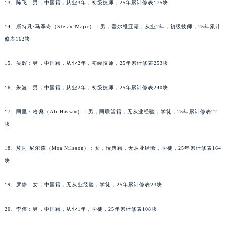
辽宁省盘锦市兴隆台区石油大街昆仑售后服务中心（需提前预约）
13、陈飞：男，中国籍，从业3年，初级技师，25年累计修表175块
辽宁省铁岭市银州区南马路昆仑售后服务中心（需提前预约）
14、斯特凡·马季奇（Stefan Majic）：男，塞尔维亚籍，从业2年，初级技师，25年累计
辽宁省营口市站前区市府路与渤海大街交叉口昆仑售后服务中心（需提前预约）
修表162块
辽宁省沈阳市沈河区中街路137号亨得利名表维修授权店1楼昆仑售后服务中心（需提前预约）
辽宁省沈阳市沈河区中街路83号亨得利名表维修授权店1楼昆仑售后服务中心（需提前预约）
15、吴辉：男，中国籍，从业2年，初级技师，25年累计修表253块
北京市朝阳区建国门外大街甲6号华熙国际中心D座11层1102室昆仑售后服务中心（北京总部）（需提前预约）
北京市东城区东长安街1号王府井东方广场W3座6层602室昆仑售后服务中心（需提前预约）
16、朱波：男，中国籍，从业2年，初级技师，25年累计修表240块
河北省保定市竞秀区朝阳北大街北国先天下昆仑售后服务中心（需提前预约）
17、阿里・哈桑（Ali Hassan）：男，阿联酋籍，无从业经验，学徒，25年累计修表22
内蒙古自治区阿拉善盟市左旗土尔扈特大街昆仑售后服务中心（需提前预约）
块
内蒙古自治区巴彦淖尔市临河区新华街昆仑售后服务中心（需提前预约）
内蒙古自治区包头市青山区幸福路甲3号王府井百货名表维修昆仑售后服务中心（需提前预约）
18、莫阿·尼尔森（Moa Nilsson）：女，瑞典籍，无从业经验，学徒，25年累计修表164
内蒙古自治区赤峰市红山区哈达街昆仑售后服务中心（需提前预约）
块
内蒙古自治区鄂尔多斯市东胜区伊金霍洛街昆仑售后服务中心（需提前预约）
19、罗静：女，中国籍，无从业经验，学徒，25年累计修表23块
内蒙古自治区呼伦贝尔市海拉尔区中央街昆仑售后服务中心（需提前预约）
内蒙古自治区通辽市科尔沁区明仁大街昆仑售后服务中心（需提前预约）
20、李伟：男，中国籍，从业1年，学徒，25年累计修表108块
内蒙古自治区乌海市海勃湾区人民南路昆仑售后服务中心（需提前预约）