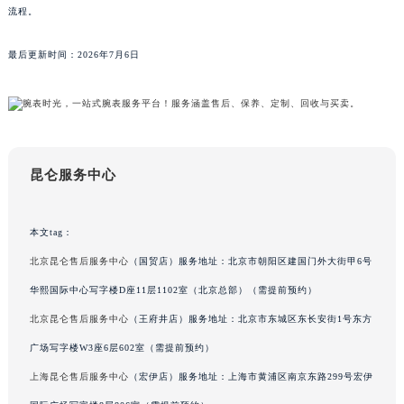
为准。客户可通过全国统一客服热线400-609-9509咨询最新详情，所有服务均遵循合规
宁夏回族自治区中卫市沙坡头区鼓楼东街昆仑售后服务中心（需提前预约）
流程。
青海省果洛藏族自治州玛沁县团结路昆仑售后服务中心（需提前预约）
青海省海北藏族自治州海晏县将军路昆仑售后服务中心（需提前预约）
最后更新时间：2026年7月6日
青海省海东市乐都区滨河路昆仑售后服务中心（需提前预约）
青海省海南藏族自治州共和县青海湖大街昆仑售后服务中心（需提前预约）
青海省海西蒙古族藏族自治州德令哈市柴达木路昆仑售后服务中心（需提前预约）
青海省黄南藏族自治州同仁市德合隆路昆仑售后服务中心（需提前预约）
昆仑服务中心
青海省西宁市城西区海湖新区西关大道昆仑售后服务中心（需提前预约）
青海省玉树藏族自治州结古镇胜利路昆仑售后服务中心（需提前预约）
陕西省安康市汉滨区金州路昆仑售后服务中心（需提前预约）
本文tag：
陕西省宝鸡市渭滨区经二路昆仑售后服务中心（需提前预约）
北京昆仑售后服务中心
（国贸店）服务地址：北京市朝阳区建国门外大街甲6号
陕西省汉中市汉台区北大街昆仑售后服务中心（需提前预约）
华熙国际中心写字楼D座11层1102室（北京总部）（需提前预约）
陕西省商洛市商州区州城街昆仑售后服务中心（需提前预约）
北京昆仑售后服务中心
（王府井店）服务地址：北京市东城区东长安街1号东方
陕西省铜川市王益区红旗街昆仑售后服务中心（需提前预约）
广场写字楼W3座6层602室（需提前预约）
陕西省渭南市临渭区东风大街昆仑售后服务中心（需提前预约）
上海昆仑售后服务中心
（宏伊店）服务地址：上海市黄浦区南京东路299号宏伊
陕西省咸阳市秦都区沣西新城统一西路与白马河路交汇处昆仑售后服务中心（需提前预约）