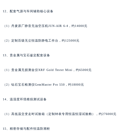
（6）Greiner全自动装针机Greiner Hand Fitter X，约75000元
广东省茂名市电白区水东街道迎宾大道昆仑售后服务中心（需提前预约）
广东省梅州市梅江区金燕大道昆仑售后服务中心（需提前预约）
12、配套气源与车间辅助核心设备
广东省清远市清城区湖西路昆仑售后服务中心（需提前预约）
（1）丹麦原厂静音无油空压机JUN-AIR 6-4，约14000元
广东省汕头市龙湖区长平路昆仑售后服务中心（需提前预约）
广东省汕尾市城区香洲街道园林社区翠园街昆仑售后服务中心（需提前预约）
（2）定制百级无尘恒温防静电工作台，约125000元
广东省韶关市武江区芙蓉新区与老城中心交汇处昆仑售后服务中心（需提前预约）
广东省深圳市罗湖区深南东路5001号华润大厦17层1701室昆仑售后服务中心（需提前预约）
13、贵金属与宝石鉴定配套设备
广东省阳江市江城区东风一路昆仑售后服务中心（需提前预约）
广东省云浮市云城区金山路昆仑售后服务中心（需提前预约）
（1）贵金属无损测金仪XRF Gold Tester Mini，约65000元
广东省湛江市赤坎区观海北路昆仑售后服务中心（需提前预约）
（2）钻石宝石检测仪GemMaster Pro 550，约18000元
广东省肇庆市端州区信安大道与砚都大道交汇处昆仑售后服务中心（需提前预约）
广西壮族自治区百色市右江区中山二路昆仑售后服务中心（需提前预约）
14、温湿度环境模拟测试设备
广西壮族自治区北海市海城区北京路昆仑售后服务中心（需提前预约）
广西壮族自治区崇左市江州区石景林街道友谊大道与丽川路交汇处昆仑售后服务中心（需提前预约）
（1）高低温交变走时试验箱（定制钟表专用恒温恒湿试验舱），约276000元
广西壮族自治区防城港市港口区金花茶大道昆仑售后服务中心（需提前预约）
15、精密存储与配件恒温防潮柜
广西壮族自治区贵港市港北区港城街道布山大道与仙衣路交叉口昆仑售后服务中心（需提前预约）