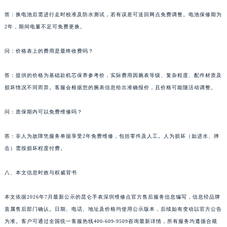
甘肃省敦煌市沙州镇阳关中路昆仑售后服务中心（需提前预约）
答：换电池后需进行走时校准及防水测试，若有误差可送回网点免费调整。电池保修期为
甘肃省合作市人民街昆仑售后服务中心（需提前预约）
2年，期间电量不足可免费更换。
甘肃省嘉峪关市雄关区新华中路昆仑售后服务中心（需提前预约）
甘肃省金昌市金川区北京路昆仑售后服务中心（需提前预约）
问：价格表上的费用是最终收费吗？
甘肃省酒泉市肃州区西大街昆仑售后服务中心（需提前预约）
甘肃省临夏市城南街道团结路昆仑售后服务中心（需提前预约）
答：提供的价格为基础款机芯保养参考价，实际费用因腕表等级、复杂程度、配件材质及
甘肃省陇南市武都区人民路昆仑售后服务中心（需提前预约）
损坏情况不同而异。客服会根据您的腕表信息给出准确报价，且价格可能随活动调整。
甘肃省平凉市崆峒区西大街昆仑售后服务中心（需提前预约）
问：质保期内可以免费维修吗？
甘肃省庆阳市西峰区南大街昆仑售后服务中心（需提前预约）
甘肃省天水市秦州区民主路昆仑售后服务中心（需提前预约）
答：非人为故障凭服务单据享受2年免费维修，包括零件及人工。人为损坏（如进水、摔
甘肃省武威市凉州区迎宾路昆仑售后服务中心（需提前预约）
击）需按损坏程度付费。
甘肃省张掖市甘州区民乐北路昆仑售后服务中心（需提前预约）
宁夏回族自治区固原市原州区文化街昆仑售后服务中心（需提前预约）
八、本文信息时效与权威背书
宁夏回族自治区石嘴山市大武口区贺兰山路昆仑售后服务中心（需提前预约）
本文依据2026年7月最新公示的昆仑手表深圳维修点官方售后服务信息编写，信息经品牌
宁夏回族自治区吴忠市利通区开元大道昆仑售后服务中心（需提前预约）
直属售后部门确认。日期、电话、地址及价格均使用公示版本，后续如有变动以官方公告
宁夏回族自治区银川市兴庆区新华东路97号新百中心C馆一层C1-18号商铺昆仑售后服务中心（需提前预约）