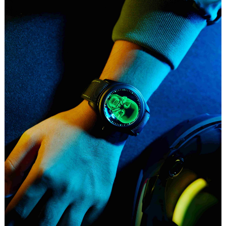
厦门市思明区湖滨东路95号华润大厦写字楼B座11层1104室（需提前预约）
福州市鼓楼区五四路128-1号恒力城写字楼15层03室（需提前预约）
成都市锦江区人民东路6号SAC东原中心写字楼24层2406B室（需提前预约）
重庆市江北区观音桥步行街2号融恒时代广场写字楼9层902室（需提前预约）
长沙市芙蓉区定王台街道建湘路393号世茂环球金融中心写字楼（芙蓉广场）10层13室（需提前预约）
郑州市二七区铭功路10号华润大厦写字楼29层2905室（需提前预约）
太原市迎泽区解放路15号亨得利名表服务中心（品牌授权店）3层整层（需提前预约）
沈阳市沈河区中街路137号亨得利名表服务中心（品牌授权店）1层整层（需提前预约）
沈阳市沈河区中街路83号亨得利名表服务中心（品牌授权店）1层整层（需提前预约）
乌鲁木齐市天山区红山路26号时代广场（CCMALL）C座17层17-B（需提前预约）
温州市鹿城区锦绣路1067号置信广场10层1015室（需提前预约）
哈尔滨市道里区友谊西路600号富力中心T2座写字楼29层03室（需提前预约）
大连市中山区人民路15号国际金融大厦7层G室（需提前预约）
佛山市禅城区季华五路57号万科金融中心C座12层1205室（需提前预约）
东莞市东城街道鸿福东路1号民盈国贸中心T1写字楼9层907室（需提前预约）
无锡市梁溪区人民中路139号恒隆广场写字楼1座11层1104室（需提前预约）