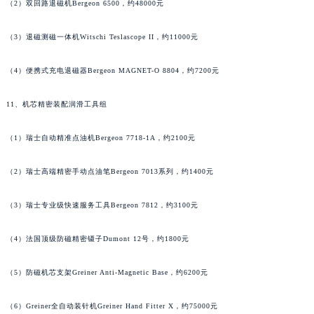
澳门特别行政区大堂区议事亭前地（新马路）昆仑售后服务中心（需提前预约）
（2）双回路退磁机Bergeon 6500，约48000元
澳门特别行政区风顺堂区南湾大马路昆仑售后服务中心（需提前预约）
（3）退磁测磁一体机Witschi Teslascope II，约11000元
澳门特别行政区花地玛堂区关闸广场昆仑售后服务中心（需提前预约）
澳门特别行政区花王堂区大三巴商圈昆仑售后服务中心（需提前预约）
（4）便携式充电退磁器Bergeon MAGNET-O 8804，约7200元
澳门特别行政区嘉模堂区官也街昆仑售后服务中心（需提前预约）
澳门省路氹城市金光大道昆仑售后服务中心（需提前预约）
11、机芯精密装配润滑工具组
澳门特别行政区望德堂区塔石广场昆仑售后服务中心（需提前预约）
（1）瑞士自动精准点油机Bergeon 7718-1A，约2100元
福建省福州市鼓楼区五四路128-1号恒力城写字楼15层03室昆仑售后服务中心（需提前预约）
福建省厦门市思明区湖滨东路95号万象城华润大厦B座11层1104室昆仑售后服务中心（需提前预约）
（2）瑞士高端精密手动点油笔Bergeon 7013系列，约1400元
广东省潮州市潮安区新风路与潮汕路交汇处昆仑售后服务中心（需提前预约）
广东省广州市天河区天河路230号万菱汇国际中心A塔7层704室昆仑售后服务中心（需提前预约）
（3）瑞士专业级快速服务工具Bergeon 7812，约3100元
广东省广州市越秀区环市东路371-375号世界贸易中心大厦南塔15层1507室昆仑售后服务中心（需提前预约）
广东省河源市源城区越王大道昆仑售后服务中心（需提前预约）
（4）法国顶级防磁精密镊子Dumont 12号，约1800元
广东省惠州市惠城区江北文昌一路7号华贸大厦1座30层3005室昆仑售后服务中心（需提前预约）
（5）防磁机芯支架Greiner Anti-Magnetic Base，约6200元
广东省江门市蓬江区广场西路昆仑售后服务中心（需提前预约）
广东省揭阳市榕城进贤门步行街昆仑售后服务中心（需提前预约）