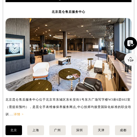
昆仑保养
新疆维吾尔自治区新星市东风路昆仑售后服务中心（需提前预约）
新疆维吾尔自治区伊宁市解放西路昆仑售后服务中心（需提前预约）
北京昆仑售后服务中心
贵州省安顺市西秀区中华南路昆仑售后服务中心（需提前预约）
贵州省毕节市七星关区松山路昆仑售后服务中心（需提前预约）
贵州省六盘水市钟山区钟山大道昆仑售后服务中心（需提前预约）

贵州省黔东南苗族侗族自治州凯里市北京西路昆仑售后服务中心（需提前预约）
贵州省黔西南布依族苗族自治州兴义市大道与桔香路交汇处昆仑售后服务中心（需提前预约）

贵州省铜仁市碧江区民主路昆仑售后服务中心（需提前预约）
贵州省遵义市红花岗区共青大道与嵩山路交叉口昆仑售后服务中心（需提前预约）
四川省阿坝州市马尔康市团结街昆仑售后服务中心（需提前预约）
四川省巴中市巴州区江北大道昆仑售后服务中心（需提前预约）
四川省成都市锦江区人民东路6号SAC东原中心24层2406B室昆仑售后服务中心（需提前预约）
北京昆仑售后服务中心位于北京市东城区东长安街1号东方广场写字楼W3座6层602室
上
四川省达州市通川区中心广场、老车坝昆仑售后服务中心（需提前预约）
（需提前预约），是昆仑手表维修保养服务网点,中心技师均接受国际化标准的职业培
（
四川省德阳市旌阳区长江西路、南街昆仑售后服务中心（需提前预约）
训....
详情 >
训..
四川省甘孜州市康定市情歌广场、箭炉街昆仑售后服务中心（需提前预约）
四川省广安市广安区建安南路昆仑售后服务中心（需提前预约）
北京
上海
广州
深圳
天津
成都