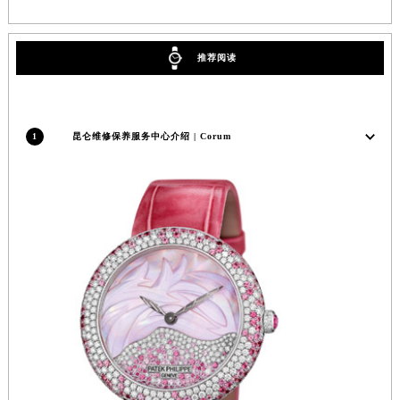
四川省广元市利州区老城南北街、东大街昆仑售后服务中心（需提前预约）
四川省乐山市市中区嘉定中路昆仑售后服务中心（需提前预约）
四川省凉山州市西昌市大巷口下街昆仑售后服务中心（需提前预约）
推荐阅读
四川省泸州市江阳区治平路昆仑售后服务中心（需提前预约）
四川省眉山市东坡区三苏路昆仑售后服务中心（需提前预约）
四川省绵阳市涪城区翠花街昆仑售后服务中心（需提前预约）
1
昆仑维修保养服务中心介绍 | Corum
四川省南充市高坪区江东大道昆仑售后服务中心（需提前预约）
四川省内江市东兴区汉安大道昆仑售后服务中心（需提前预约）
四川省攀枝花市东区三线大道北段昆仑售后服务中心（需提前预约）
四川省遂宁市船山区香林南路昆仑售后服务中心（需提前预约）
四川省雅安市雨城区熊猫大道昆仑售后服务中心（需提前预约）
四川省宜宾市翠屏区长翠路昆仑售后服务中心（需提前预约）
四川省资阳市雁江区滨江大道一段与和平南路昆仑售后服务中心（需提前预约）
四川省自贡市自流井区华商北路昆仑售后服务中心（需提前预约）
西藏自治区阿里地区噶尔县北京西路昆仑售后服务中心（需提前预约）
西藏自治区昌都市卡若区昌都西路昆仑售后服务中心（需提前预约）