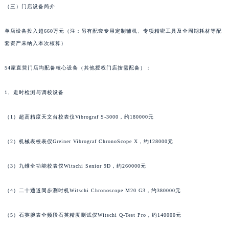
内蒙古自治区乌兰察布市集宁区恩和大街昆仑售后服务中心（需提前预约）
（三）门店设备简介
内蒙古自治区锡林郭勒盟市锡林浩特市光明街与额尔敦路交叉口昆仑售后服务中心（需提前预约）
内蒙古自治区兴安盟市乌兰浩特市兴安大街昆仑售后服务中心（需提前预约）
单店设备投入超660万元（注：另有配套专用定制辅机、专项精密工具及全周期耗材等配
套资产未纳入本次核算）
山西省大同市平城区迎宾街昆仑售后服务中心（需提前预约）
山西省晋城市城区黄华街昆仑售后服务中心（需提前预约）
54家直营门店均配备核心设备（其他授权门店按需配备）：
山西省晋中市榆次区顺城街昆仑售后服务中心（需提前预约）
山西省临汾市尧都区解放路昆仑售后服务中心（需提前预约）
1、走时检测与调校设备
山西省吕梁市离石区永宁中路与建设街交叉口昆仑售后服务中心（需提前预约）
山西省朔州市朔城区怡西路与鄯阳西街交汇处昆仑售后服务中心（需提前预约）
（1）超高精度天文台校表仪Vibrograf S-3000，约180000元
山西省忻州市忻府区和平东街与七一南路交叉口昆仑售后服务中心（需提前预约）
（2）机械表校表仪Greiner Vibrograf ChronoScope X，约128000元
山西省阳泉市郊区平阳东街与新城大道交叉口昆仑售后服务中心（需提前预约）
山西省运城市盐湖区河东街昆仑售后服务中心（需提前预约）
（3）九维全功能校表仪Witschi Senior 9D，约260000元
山西省长治市潞州区英雄中路昆仑售后服务中心（需提前预约）
山西省太原市迎泽区迎泽街道解放路15号亨得利名表维修授权店3楼昆仑售后服务中心（需提前预约）
（4）二十通道同步测时机Witschi Chronoscope M20 G3，约380000元
天津市和平区赤峰道136号天津国际金融中心26层2603室昆仑售后服务中心（需提前预约）
（5）石英腕表全频段石英精度测试仪Witschi Q-Test Pro，约140000元
安徽省安庆市迎江区人民路昆仑售后服务中心（需提前预约）