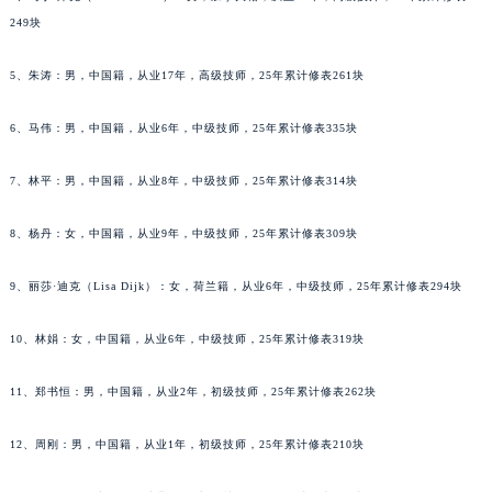
4、马丁·库克（Martin Cook）：男，加拿大籍，从业18年，高级技师，25年累计修表
吉林省吉林市船营区河南街昆仑售后服务中心（需提前预约）
249块
吉林省辽源市龙山区人民大街昆仑售后服务中心（需提前预约）
吉林省梅河口市新华街道梅河大街昆仑售后服务中心（需提前预约）
5、朱涛：男，中国籍，从业17年，高级技师，25年累计修表261块
吉林省四平市铁东区紫气大路与南九经街交汇处昆仑售后服务中心（需提前预约）
吉林省松原市宁江区五环大街昆仑售后服务中心（需提前预约）
6、马伟：男，中国籍，从业6年，中级技师，25年累计修表335块
吉林省通化市东昌区环通乡江南大街昆仑售后服务中心（需提前预约）
7、林平：男，中国籍，从业8年，中级技师，25年累计修表314块
吉林省延边市延吉市解放路昆仑售后服务中心（需提前预约）
辽宁省鞍山市铁东区站前街昆仑售后服务中心（需提前预约）
8、杨丹：女，中国籍，从业9年，中级技师，25年累计修表309块
辽宁省本溪市平山区胜利路昆仑售后服务中心（需提前预约）
辽宁省朝阳市双塔区新华路昆仑售后服务中心（需提前预约）
9、丽莎·迪克（Lisa Dijk）：女，荷兰籍，从业6年，中级技师，25年累计修表294块
辽宁省丹东市振兴区七经街昆仑售后服务中心（需提前预约）
10、林娟：女，中国籍，从业6年，中级技师，25年累计修表319块
辽宁省抚顺市新抚区东一路昆仑售后服务中心（需提前预约）
辽宁省阜新市海州区解放大街昆仑售后服务中心（需提前预约）
11、郑书恒：男，中国籍，从业2年，初级技师，25年累计修表262块
辽宁省葫芦岛市连山区中央路昆仑售后服务中心（需提前预约）
辽宁省锦州市古塔区中央大街昆仑售后服务中心（需提前预约）
12、周刚：男，中国籍，从业1年，初级技师，25年累计修表210块
辽宁省辽阳市白塔区新运大街昆仑售后服务中心（需提前预约）